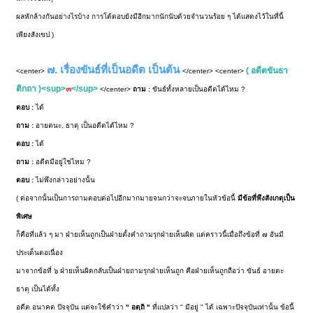
ผลหักล้างกันอย่างไรบ้าง การโต้ตอบยังมีอีกมากนักนับด้วยจำนวนร้อย ๆ ได้แสดงไว้ในที่นี้
เพียงสังเขป )
๗. เรื่องขันธ์ที่เป็นอดีต เป็นต้น
( อดีตขันธา
<center>
</center> <center>
ติกถา )<sup>
๓
</sup>
</center>
ถาม :
ขันธ์ทั้งหลายเป็นอดีตได้ไหม ?
ตอบ :
ได้
ถาม :
อายตนะ, ธาตุ เป็นอดีตได้ไหม ?
ตอบ :
ได้
ถาม :
อดีตมีอยู่ใช่ไหม ?
ตอบ :
ไม่พึงกล่าวอย่างนั้น
( ต่อจากนั้นเป็นการถามตอบต่อไปอีกมากมายจนกว่าจะจบภายในหัวข้อนี้
มีข้อที่พึงสังเกตุเป็น
พิเศษ
ก็คือที่แล้ว ๆ มา ฝ่ายเห็นถูกเป็นฝ่ายตั้งคำถามรุกฝ่ายเห็นผิด แต่คราวนี้เมื่อถึงข้อที่ ๗ อันมี
ประเด็นตอเนื่อง
มาจากข้อที่ ๖ ฝ่ายเห็นผิดกลับเป็นฝ่ายถามรุกฝ่ายเห็นถูก คือฝ่ายเห็นถูกถือว่า ขันธ์ อายตะ
ธาตุ เป็นได้ทั้ง
อดีต อนาคต ปัจจุบัน แต่จะใช้คำว่า
" อตฺถิ "
ที่แปลว่า " มีอยู่ " ได้ เฉพาะปัจจุบันเท่านั้น ข้อนี้