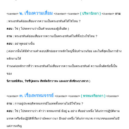
๒. เรื่องความเสื่อม
( ปริหานิกถา )
<center>
</center> <center>
</center>
ถาม
:
พระอรหันต์ย่อมเสื่อมจากความเป็นพระอรหันต์ได้ใช่ไหม ?
ตอบ :
ใช่ ( โปรดทราบว่าเป็นคำตอบของผู้เห็นผิด )
ถาม :
พระอรหันต์ย่อมเสื่อมจากความเป็นพระอรหันต์ในที่ทั้งปวงใช่ไหม ?
ตอบ :
อย่าพูดอย่างนั้น
( ต่อจากนั้นได้มีคำถามคำตอบปลีกย่อยจากหลักใหญ่นี้นับจำนวนร้อย และในที่สุดเป็นการอ้าง
หลักถามให้
จำนนต่อหลักการที่ว่า พระอรหันต์ไม่เสื่อมจากความเป็นพระอรหันต์ ความเห็นผิดข้อนี้เป็น
ของ
นิกายสมิติยะ, วัชชีปุตตกะ สัพพัตถิกวาทะ และมหาสังฆิกะบางพวก
)
๓. เรื่องพรหมจรรย์
( พรหมจริยกถา )
<center>
</center> <center>
</center>
ถาม :
การอยู่ประพฤติพรหมจรรย์ในเทพทั้งหลายไม่มีใช่ไหม ?
ตอบ :
ใช่ ( โปรดทราบว่า คำว่า พรหมจรรย์ มีอยู่ ๒ อย่าง คืออย่างหนึ่ง ได้แก่การปฏิบัติตาม
มรรคาหรือข้อปฏิบัติที่เรียกว่ามัคคภาวนา อีกอย่างหนึ่ง ได้แก่การบวช การบวชของเทพไม่มี
แต่การเจริญ