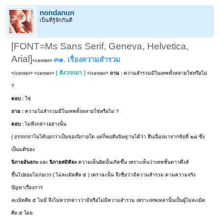
nondanun
เป็นที่รู้จักกันดี
[FONT=Ms Sans Serif, Geneva, Helvetica,
Arial]
๓๑. เรื่องความสำรวม
<center>
( สังวรกถา )
</center> <center>
</center>
ถาม :
ความสำรวมมีในเทพทั้งหลายใช่หรือไม่
?
ตอบ :
ใช่
ถาม :
ความไม่สำรวมมีในเทพทั้งหลายใช่หรือไม่ ?
ตอบ :
ไม่พึงกล่าวอย่างนั้น
( อรรถกถาไม่ได้บอกว่าเป็นของนิกายใด แต่ก็พอสันนิษฐานได้ว่า สืบเนื่องมาจากข้อที่ ๒๘ ซึ่ง
เป็นมติของ
นิกายอันธกะ
และ
นิกายสมิติยะ
ความเห็นผิดนั้นเกิดขึ้น เพราะเห็นว่าเทพชั้นดาวดึงส์
ขึ้นไปย่อมไม่ก่อเวร ( ไม่ละเมิดศีล ๕ ) เพราฉะนั้น จึงชื่อว่ามีความสำรวม ตามความจริง
ปัญหาเรื่องการ
ละเมิดศีล ๕ ไม่มี จึงไม่ควรกล่าวว่ามีหรือไม่มีความสำรวม เพราะเทพเหล่านั้นเป็นผู้ไม่ละเมิด
ศีล ๕ โดย