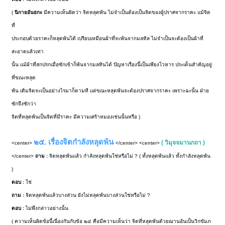
(
นิกายอันธกะ
มีความเห็นผิดว่า จิตหลุดพ้น ไม่จำเป็นต้องเป็นจิตของผู้ปราศจากราคะ แม้จิต
ที่
ประกอบด้วยราคะก็หลุดพ้นได้ เปรียบเหมือนผ้าที่จะพ้นจากมลทิล ไม่จำเป็นจะต้องเป็นผ้าที่
สะอาดแล้วเท่า
นั้น แม้ผ้าที่สกปรกเมื่อซักเข้าก็พ้นจากมลทินได้ ปัญหาเรื่องนี้เป็นเพียงโวหาร ประเด็นสำคัญอยู่
ที่ขณะหลุด
พ้น เดิมจิตจะเป็นอย่างไรมาก็ตามที แต่ขณะหลุดพ้นจะต้องปราศจากราคะ เพราะฉะนั้น ฝ่าย
ซักจึงซักว่า
จิตที่หลุดพ้นเป็นจิตที่มีราคะ มีความเศร้าหมองเช่นนั้นหรือ )
๒๕. เรื่องจิตกำลังหลุดพ้น
( วิมุจจมานกถา )
<center>
</center> <center>
</center>
ถาม :
จิตหลุดพ้นแล้ว กำลังหลุดพ้นใช่หรือไม่ ? ( ทั้งหลุดพ้นแล้ว ทั้งกำลังหลุดพ้น
)
ตอบ :
ใช่
ถาม :
จิตหลุดพ้นแล้วบางส่วน ยังไม่หลุดพ้นบางส่วนใช่หรือไม่ ?
ตอบ :
ไม่พึงกล่าวอย่างนั้น
( ความเห็นผิดข้อนี้เนื่องกันกับข้อ ๒๔ คือมีความเห็นว่า จิตที่หลุดพ้นด้วยฌานอันเป็นวิกขัมภ