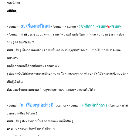
ของนิกาย
สมิติยะ
)
๕. เรื่องละกิเลส
( ชหติกถา )<sup>
๒
</sup>
<center>
</center> <center>
</center>
ถาม :
บุถุชนย่อมละกามราคะ( ความกำหนัดในกาม ) และพยาบาท ( ความปอง
ร้าย ) ได้ใช่หรือไม่ ?
ตอบ :
ใช่ ( เป็นการตอบด้วยความเห็นผิด เพราะบุถุชนที่ได้ฌาน แม้จะไม่มีกามราคะและ
พยาบาท
แต่ก็อาจกลับมีได้อีกเมื่อเสื่อมจากฌาน )
( ต่อจากนั้นได้มีการถามตอบอีกมากมาย โดยยกพระพุทธภาษิตมาตั้ง ให้ฝ่ายตอบซึ่งสมมติว่า
เป็นผู้เห็นผิด
ต้องยอมจำนนต่อเหตุผลว่า บุถุชนและกามราคะและพยาบาทไม่ได้ )
๖. เรื่องทุกอย่างมี
( สัพพมัตถิกถา )
<center>
</center> <center>
</center>
ถาม
:
ทุกอย่างมีอยู่ใช่ไหม ?
ตอบ :
ใช่ ( พึงทราบว่าเป็นคำตอบของฝ่ายเห็นผิด )
ถาม :
ทุกอย่างมีในที่ทั้งปวงใช่ไหม ?