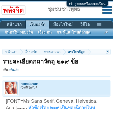
เข้าสู่ระบบหรือลงทะเบียน
ชุมชนชาวพุทธ
หน้าแรก
มีอะไรใหม่
วิดีโอ
เว็บบอร์ด
ค้นหาในเว็บบอร์ด
เรื่องเด่น
กระทู้และโพสต์ล่าสุด
หน้าแรก
เว็บบอร์ด
พุทธศาสนา
พระไตรปิฎก
รายละเอียดกถาวัตถุ ๒๑๙ ข้อ
แท็ก:
เพิ่มแท็ก
nondanun
เป็นที่รู้จักกันดี
[FONT=Ms Sans Serif, Geneva, Helvetica,
Arial]
หัวข้อเรื่อง ๒๑๙ เป็นของนิกายไหน
<center>