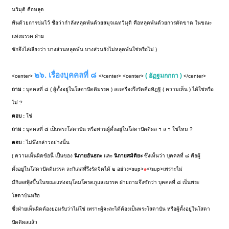
นวิมุติ คือหลุด
พ้นด้วยการข่มไว้ ชื่อว่ากำลังหลุดพ้นด้วยสมุจเฉทวิมุติ คือหลุดพ้นด้วยการตัดขาด ในขณะ
แห่งมรรค ฝ่าย
ซักจึงไล่เลียงว่า บางส่วนหลุดพ้น บางส่วนยังไม่หลุดพ้นใช่หรือไม่ )
๒๖. เรื่องบุคคลที่ ๘
( อัฏฐมกกถา )
<center>
</center> <center>
</center>
ถาม :
บุคคลที่ ๘ ( ผู้ตั้งอยู่ในโสดาปัตติมรรค ) ละเครื่องรึงรัดคือทิฏฐิ ( ความเห็น ) ได้ใช่หรือ
ไม่ ?
ตอบ :
ใช่
ถาม :
บุคคลที่ ๘ เป็นพระโสดาบัน หรือท่านผู้ตั้งอยู่ในโสดาปัตติผล ฯ ล ฯ ใช่ไหม ?
ตอบ :
ไม่พึงกล่าวอย่างนั้น
( ความเห็นผิดข้อนี้ เป็นของ
นิกายอันธกะ
และ
นิกายสมิติยะ
ซึ่งเห็นว่า บุคคลที่ ๘ คือผู้
ตั้งอยู่ในโสดาปัตติมรรค ละกิเลสที่รึงรัดจิตได้ ๒ อย่าง<sup>
๑
</sup>เพราะไม่
มีกิเลสฟุ้งขึ้นในขณะแห่งอนุโลมโครตภูและมรรค ฝ่ายถามจึงซักว่า บุคคลที่ ๘ เป็นพระ
โสดาบันหรือ
ซึ่งฝ่ายเห็นผิดต้องยอมรับว่าไม่ใช่ เพราะผู้จะละได้ต้องเป็นพระโสดาบัน หรือผู้ตั้งอยู่ในโสดา
ปัตติผลแล้ว