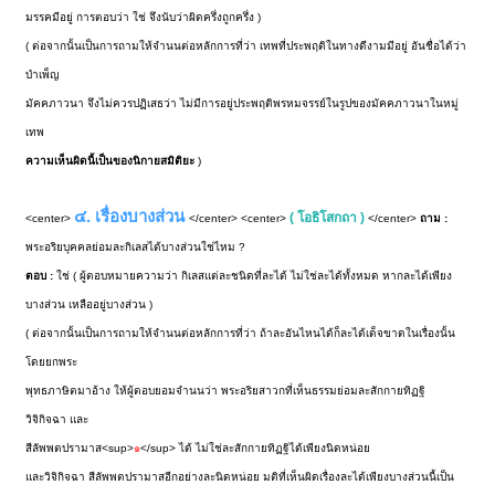
มรรคมีอยู่ การตอบว่า ใช่ จึงนับว่าผิดครึ่งถูกครึ่ง )
( ต่อจากนั้นเป็นการถามให้จำนนต่อหลักการที่ว่า เทพที่ประพฤติในทางดีงามมีอยู่ อันชื่อได้ว่า
บำเพ็ญ
มัคคภาวนา จึงไม่ควรปฏิเสธว่า ไม่มีการอยู่ประพฤติพรหมจรรย์ในรูปของมัคคภาวนาในหมู่
เทพ
ความเห็นผิดนี้เป็นของนิกายสมิติยะ
)
๔. เรื่องบางส่วน
( โอธิโสกถา )
<center>
</center> <center>
</center>
ถาม :
พระอริยบุคคลย่อมละกิเลสได้บางส่วนใช่ไหม ?
ตอบ :
ใช่ ( ผู้ตอบหมายความว่า กิเลสแต่ละชนิดที่ละได้ ไม่ใช่ละได้ทั้งหมด หากละได้เพียง
บางส่วน เหลืออยู่บางส่วน )
( ต่อจากนั้นเป็นการถามให้จำนนต่อหลักการที่ว่า ถ้าละอันไหนได้ก็ละได้เด็จขาดในเรื่องนั้น
โดยยกพระ
พุทธภาษิตมาอ้าง ให้ผู้ตอบยอมจำนนว่า พระอริยสาวกที่เห็นธรรมย่อมละสักกายทิฏฐิ
วิจิกิจฉา และ
สีลัพพตปรามาส<sup>
๑
</sup> ได้ ไม่ใช่ละสักกายทิฏฐิได้เพียงนิดหน่อย
และวิจิกิจฉา สีลัพพตปรามาสอีกอย่างละนิดหน่อย มติที่เห็นผิดเรื่องละได้เพียงบางส่วนนี้เป็น