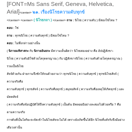
[FONT=Ms Sans Serif, Geneva, Helvetica,
Arial]
๒๑. เรื่องนิโรธความดับทุกข์
<center>
( นิโรธกถา )
</center> <center>
</center>
ถาม :
นิโรธ ( ความดับ ) มีสองใช่ไหม ?
ตอบ :
ใช่
ถาม :
ทุกขนิโรธ ( ความดับทุกข์ ) มีสองใช่ไหม ?
ตอบ :
ไม่พึงกล่าวอย่างนั้น
(
นิกายมหิสาสกะ
กับ
นิกายอันธกะ
มีความเห็นผิดว่า นิโรธสองอย่าง คือ อัปปฏิสังขา-
นิโรธ ( ความดับมิใช่ด้วยโลกุตตรญาณ ) กับ ปฏิสังขารนิโรธ ( ความดับด้วยโลกุตตรญาณ )
รวมเป็นนิโรธ
สัจจ์ด้วยกัน ฝ่ายกามจึงซักให้จนด้วยถามว่า ทุกขนิโรธ ( ความดับทุกข์ ) ทุกขนิโรธสัจจ์ (
ความจริงคือ
ความดับทุกข์ ) ทุกขสัจจ์ ( ความจริงคือทุกข์ ) สมุทยสัจจ์ ( ความจริงคือเหตุให้เกิดทุกข์ ) และ
มัคคสัจจ์
( ความจริงคือข้อปฏิบัติให้ถึงความดับทุกข์ ) เป็นต้น มิพลอยมีอย่างละสองไปด้วยหรือ ? คือ
ตามความจริง
การดับที่เป็นโลกิยะจะจัดเข้าในนิโรธสัจจะไม่ได้ เพราะยังเกิดขึ้นได้อีก นิโรธที่แท้จริงจึงมีอย่าง
เดียวเท่านั้น