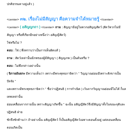
ปกติธรรมดาอยู่แล้ว )
๓๒. เรื่องไม่มีสัญญา คือความจำได้หมายรู้
<center>
</center>
( อสัญญกถา )
<center>
</center>
ถาม :
สัญญามีอยู่ในพวกอสัญญสัตว์ (สัตว์พวกไม่มี
สัญญา หรือที่เรียกอีกอย่างหนึ่งว่า อสัญญีสัตว์)
ใช่หรือไม่ ?
ตอบ :
ใช่ ( พึงทราบว่าเป็นการเห็นผิดแท้ )
ถาม :
สัตว์เหล่านั้นมีภพของผู้มีสัญญา ( สัญญภพ ) เป็นต้นหรือ ?
ตอบ :
ไม่พึงกล่าวอย่างนั้น
(
นิกายอันธกะ
มีความเห็นว่า เพราะมีพระพุทธภาษิตว่า " วิญญาณย่อมมีเพราะสังขารเป็น
ปัจจัย "
และเพราะมีพระพุทธภาษิตว่า " ชื่อว่าปฏิสนธิ ( การกำเนิด ) เว้นจากวิญญาณย่อมมีไม่ได้ ก็แล
เทพเหล่านั้น
ย่อมเคลื่อนจากกายนั้น เพราะสัญญาเกิดขึ้น " ฉะนั้น อสัญญีสัตว์จึงมีสัญญาทั้งในขณะจุติและ
ปฏิสนธิ ฝ่าย
ซักจึงซักค้านว่า ถ้าอย่างนั้น อสัญญีสัตว์ ก็เป็นอสัญญีสัตว์เฉพาะตอนตั้งอยู่ แต่ตอนเคลื่อน
ตอนเกิดเป็น