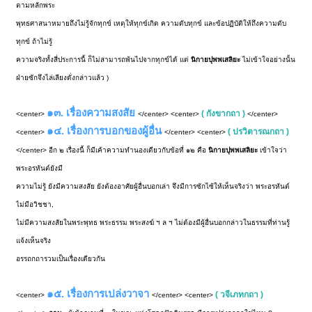
ตามหลักพระ
พุทธศาสนาหมายถึงไม่รู้จักทุกข์ เหตุให้ทุกข์เกิด ความดับทุกข์ และข้อปฏิบัติให้ถึงความดับ
ทุกข์ ถ้าไม่รู้
ความจริงทั้งสี่ประการนี้ ก็ไม่สามารถพ้นไปจากทุกข์ได้ แต่
นิกายปุพพเสลิยะ
ไม่เข้าใจอย่างนั้น
ฝ่ายซักจึงไล่เลียงดั่งกล่าวแล้ว )
๑๓. เรื่องความสงสัย
( กังขากถา )
<center>
</center> <center>
</center>
๑๔. เรื่องการบอกของผู้อื่น
( ปรวิตารณกถา )
<center>
</center> <center>
</center> อีก ๒ เรื่องนี้ ก็มีเค้าความทำนองเดียวกับข้อที่ ๑๒ คือ
นิกายปุพพเสลิยะ
เข้าใจว่า
พระอรหันต์ยังมี
ความไม่รู้ ยังมีความสงสัย ยังต้องอาศัยผู้อื่นบอกเล่า จึงมีการซักไซ้ให้เห็นจริงว่า พระอรหันต์
ไม่มีอวิชชา,
ไม่มีความสงสัยในพระพุทธ พระธรรม พระสงฆ์ ฯ ล ฯ ไม่ต้องมีผู้อื่นบอกกล่าวในธรรมที่ท่านรู้
แจ้งเห็นจริง
อรรถกถารวมเป็นเรื่องเดียวกัน
๑๕. เรื่องการเปล่งวาจา
( วจีเภทกถา )
<center>
</center> <center>