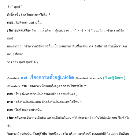
ว่า " ทุกข์ "
ดังนี้จะชื่อว่าเจริญมรรคหรือไม่ ?
ตอบ :
ไม่พึงกล่าวอย่างนั้น
(
นิกายปุพพเสลิยะ
มีความเห็นผิดว่า ผู้เปล่งวาจาว่า " ทุกข์ ทุกข์ " ย่อมนำมาซึ่งความรู้ใน
ทุกข์
และการนำมาซึ่งความรู้ในทุกข์นั้น เป็นองค์มรรค นับเนื่องในมรรค จึงมีการซักให้เห็นว่า คน
เลว ๆ ที่เปล่ง
วาจาว่า ทุกข์ ทุกข์ได้ )
๑๗. เรื่องความตั้งอยู่แห่งจิต
( จิตตฐิติกถา )
<center>
</center> <center>
</center>
ถาม :
จิตดวงหนึ่งย่อมตั้งอยู่ตลอดวันใช่หรือไม่ ?
ตอบ :
ใช่ ( พึงทราบว่าเป็นการตอบด้วยความเห็นผิด )
ถาม :
ครึ่งวันเป็นขณะเกิด อีกครึ่งวันเป็นขณะดับใช่ไหม ?
ตอบ :
ไม่พึงกล่าวอย่างนั้น
(
นิกายอันธกะ
มีความเห็นผิด เพราะเห็นจิตในสมาบัติ กับภวังคจิต เป็นไปต่อเนื่องกัน จึงเข้าใจ
ว่า
จิตดวงเดียวกันนั้น ตั้งอยู่ยั่งยืน วันหนึ่ง สองวัน หรือตลอดเดือนปี ตลอดกัปป์ ถึง แปดหมื่นสี่พัน