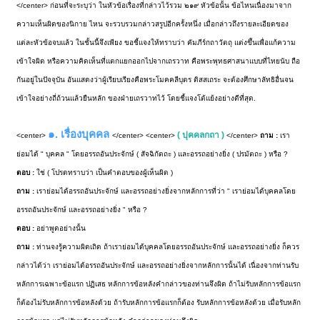
</center> ก่อนที่จะระบุว่า ในหัวข้อเรื่องที่กล่าวไว้รวม ๒๑๙ หัวข้อนั้น ข้อไหนเนื่องมาจาก
ความเห็นผิดของนิกาย ไหน จะรวบรวมกล่าวสรูปอีกครั้งหนึ่ง เมื่อกล่าวถึงรายละเอียดของ
แต่ละหัวข้อจบแล้ว ในชั้นนี้จึงเพียง ขอชี้แจงให้ทราบว่า คัมภีร์กถาวัตถุ แต่งขึ้นเพื่อแก้ความ
เข้าใจผิด หรือความคิดเห็นที่แตกแยกออกไปจากเถรวาท คือพระพุทธศาสนาแบบที่ไทยนับ ถือ
กันอยู่ในปัจจุบัน อันแสดงว่าผู้เรียบเรียงคือพระโมคคลีบุตร ติสสเถระ จะต้องศึกษาลัทธิอื่นจน
เข้าใจอย่างถี่ถ้วนแล้วยืนหลัก ของฝ่ายเถรวาทไว้ โดยชี้แจงโต้แย้งอย่างดีที่สุด.
๑. เรื่องบุคคล
( ปุคคลกถา )
<center>
</center> <center>
</center>
ถาม :
เรา
ย่อมได้ " บุคคล " โดยอรรถอันประจักษ์ ( สัจฉิกัตถะ ) และอรรถอย่างยิ่ง ( ปรมัตถะ ) หรือ ?
ตอบ :
ใช่ ( โปรดทราบว่า เป็นคำตอบของผู้เห็นผิด )
ถาม :
เราย่อมได้อรรถอันประจักษ์ และอรรถอย่างยิ่งจากหลักการที่ว่า " เราย่อมได้บุคคลโดย
อรรถอันประจักษ์ และอรรถอย่างยิ่ง " หรือ ?
ตอบ :
อย่าพูดอย่างนั้น
ถาม :
ท่านจงรู้ความผิดเถิด ถ้าเราย่อมได้บุคคลโดยอรรถอันประจักษ์ และอรรถอย่างยิ่ง ก็ควร
กล่าวได้ว่า เราย่อมได้อรรถอันประจักษ์ และอรรถอย่างยิ่งจากหลักการนั้นได้ เนื่องจากท่านรับ
หลักการเฉพาะข้อแรก ปฏิเสธ หลักการข้อหลังคำกล่าวของท่านจึงผิด ถ้าไม่รับหลักการข้อแรก
ก็ต้องไม่รับหลักการข้อหลังด้วย ถ้ารับหลักการข้อแรกก็ต้อง รับหลักการข้อหลังด้วย เมื่อรับหลัก