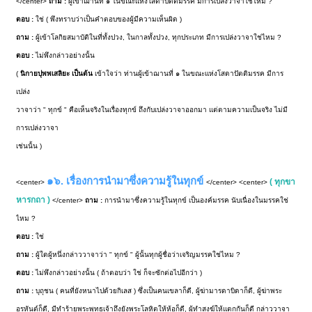
</center>
ถาม :
ผู้เข้าฌานที่ ๑ ในขณะแห่งโสดาปัตติมรรค มีการเปล่งวาจาใช่ไหม ?
ตอบ :
ใช่ ( พึงทราบว่าเป็นคำตอบของผู้มีความเห็นผิด )
ถาม :
ผู้เข้าโลกิยสมาบัติในที่ทั้งปวง, ในกาลทั้งปวง, ทุกประเภท มีการเปล่งวาจาใช่ไหม ?
ตอบ :
ไม่พึงกล่าวอย่างนั้น
(
นิกายปุพพเสลิยะ เป็นต้น
เข้าใจว่า ท่านผู้เข้าฌานที่ ๑ ในขณะแห่งโสดาปัตติมรรค มีการ
เปล่ง
วาจาว่า " ทุกข์ " คือเห็นจริงในเรื่องทุกข์ ถึงกับเปล่งวาจาออกมา แต่ตามความเป็นจริง ไม่มี
การเปล่งวาจา
เช่นนั้น )
๑๖. เรื่องการนำมาซึ่งความรู้ในทุกข์
( ทุกขา
<center>
</center> <center>
หารกถา )
</center>
ถาม :
การนำมาซึ่งความรู้ในทุกข์ เป็นองค์มรรค นับเนื่องในมรรคใช่
ไหม ?
ตอบ :
ใช่
ถาม :
ผู้ใดผู้หนึ่งกล่าววาจาว่า " ทุกข์ " ผู้นั้นทุกผู้ชื่อว่าเจริญมรรคใช่ไหม ?
ตอบ :
ไม่พึงกล่าวอย่างนั้น ( ถ้าตอบว่า ใช่ ก็จะซักต่อไปอีกว่า )
ถาม :
บุถุชน ( คนที่ยังหนาไปด้วยกิเลส ) ซึ่งเป็นคนเขลาก็ดี, ผู้ฆ่ามารดาบิดาก็ดี, ผู้ฆ่าพระ
อรหันต์ก็ดี, มีทำร้ายพระพุทธเจ้าถึงยังพระโลหิตให้ห้อก็ดี, ผู้ทำสงฆ์ให้แตกกันก็ดี กล่าววาจา