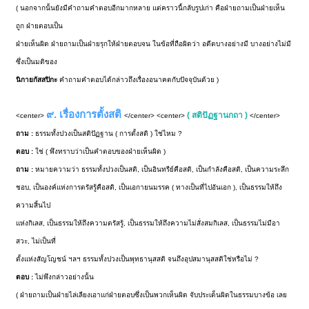
( นอกจากนั้นยังมีคำถามคำตอบอีกมากหลาย แต่คราวนี้กลับรูปเก่า คือฝ่ายถามเป็นฝ่ายเห็น
ถูก ฝ่ายตอบเป็น
ฝ่ายเห็นผิด ฝ่ายถามเป็นฝ่ายรุกให้ฝ่ายตอบจน ในข้อที่ถือผิดว่า อดีตบางอย่างมี บางอย่างไม่มี
ซึ่งเป็นมติของ
นิกายกัสสปิกะ
คำถามคำตอบได้กล่าวถึงเรื่องอนาคตกับปัจจุบันด้วย )
๙. เรื่องการตั้งสติ
( สติปัฏฐานกถา )
<center>
</center> <center>
</center>
ถาม :
ธรรมทั้งปวงเป็นสติปัฏฐาน ( การตั้งสติ ) ใช่ไหม ?
ตอบ :
ใช่ ( พึงทราบว่าเป็นคำตอบของฝ่ายเห็นผิด )
ถาม :
หมายความว่า ธรรมทั้งปวงเป็นสติ, เป็นอินทรีย์คือสติ, เป็นกำลังคือสติ, เป็นความระลึก
ชอบ, เป็นองค์แห่งการตรัสรู้คือสติ, เป็นเอกายนมรรค ( ทางเป็นที่ไปอันเอก ), เป็นธรรมให้ถึง
ความสิ้นไป
แห่งกิเลส, เป็นธรรมให้ถึงความตรัสรู้, เป็นธรรมให้ถึงความไม่สั่งสมกิเลส, เป็นธรรมไม่มีอา
สวะ, ไม่เป็นที่
ตั้งแห่งสัญโญชน์ ฯลฯ ธรรมทั้งปวงเป็นพุทธานุสสติ จนถึงอุปสมานุสสติใช่หรือไม่ ?
ตอบ :
ไม่พึงกล่าวอย่างนั้น
( ฝ่ายถามเป็นฝ่ายไล่เลียงเอาแก่ฝ่ายตอบซึ่งเป็นพวกเห็นผิด จับประเด็นผิดในธรรมบางข้อ เลย