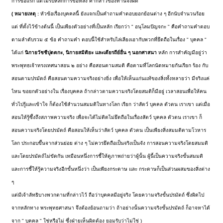
การข้อแรก แต่ไม่รับหลักการข้อหลัง คำกล่าวของท่านจึงผิด
( หมายเหตุ :
หัวข้อเรื่องบุคคลนี้ ยังแจกเป็นคำถามคำตอบยอกย้อนต่าง ๆ อีกนับจำนวนร้อย
แต่ ที่ตั้งไว้ข้างต้นนี้ เป็นเพียงตัวอย่างที่เป็นหลัก เรียกว่า " อนุโลมปัญจกะ " คือคำถามคำตอบ
ตามลำดับรวม ๕ ข้อ คำถามคำ ตอบนี้ใช้สำหรับไล่เลียงเอากับพวกที่ยึดถือในเรื่อง " บุคคล "
ได้แก่
นิกายวัชชีปุตตกะ, นิกายสมิติยะ และเดียรถีย์อื่น ๆ นอกศาสนา
หลัก การสำคัญมีอยู่ว่า
พระพุทธเจ้าทรงเทศนาสอน ๒ อย่าง คือสอนตามสมติ คือตามที่โลกนัดหมายกันเรียก ร้อง กับ
สอนตามปรมัตถ์ คือสอนตามความจริงอย่างยิ่ง เพื่อให้เห็นแก่นแท้ของสิ่งทั้งหลายว่า มีจริงแค่
ไหน ขอยกตัวอย่างใน เรื่องบุคคล ถ้ากล่าวตามความจริงโดยสมติก็มีอยู่ เวลาสอนเพื่อให้คน
ทั่วไปรู้และเข้าใจ ก็ต้องใช้สำนวนสมมติในทางโลก เรียก ว่าสัตว์ บุคคล ตัวตน เราเขา แต่เมื่อ
สอนให้รู้ซึ้งถึงสภาพความจริง เพื่อจะได้ไม่ติดไม่ยึดถือในเรื่องสัตว์ บุคคล ตัวตน เราเขา ก็
สอนความจริงโดยปรมัตถ์ คือสอนให้เห็นว่าสัตว์ บุคคล ตัวตน เป็นเพียงสิ่งสมมติตามโวหาร
โลก ประกอบขึ้นจากส่วนย่อย ต่าง ๆ ไม่ควรยึดถือเป็นจริงเป็นจัง การสอนความจริงโดยสมมติ
และโดยปรมัตถ์ไม่ขัดกัน เหมือนหนึ่งการชี้ให้ดูภาพถ่ายว่าผู้นั้น ผู้นี้เป็นความจริงขั้นสมมติ
และการชี้ให้รู้ความจริงอีกขั้นหนึ่งว่า เป็นเพียงกระดาษ และ กระดาษก็เป็นส่วนผสมของสิ่งต่าง
ๆ
แต่มีเจ้าลัทธิบางพวกตามที่กล่าวไว้ ถือว่าบุคคลมีอยู่จริง โดยความจริงขั้นปรมัตถ์ ซึ่งผิดไป
จากหลักทาง พระพุทธศาสนา จึงต้องย้อนถามว่า ถ้าอย่างนั้นความจริงขั้นปรมัตถ์ ก็อาจหาได้
จาก " บุคคล " ใช่หรือไม่ ซึ่งฝ่ายเห็นผิดต้อง ยอมรับว่าไม่ใช่ )