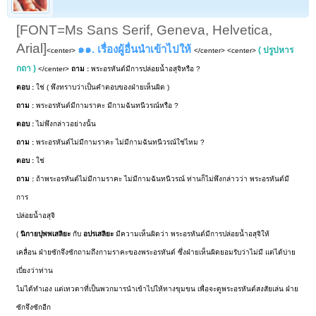
[FONT=Ms Sans Serif, Geneva, Helvetica,
Arial]
๑๑. เรื่องผู้อื่นนำเข้าไปให้
( ปรูปหาร
<center>
</center> <center>
กถา )
</center>
ถาม :
พระอรหันต์มีการปล่อยน้ำอสุจิหรือ ?
ตอบ :
ใช่ ( พึงทราบว่าเป็นคำตอบของฝ่ายเห็นผิด )
ถาม :
พระอรหันต์มีกามราคะ มีกามฉันทนีวรณ์หรือ ?
ตอบ :
ไม่พึงกล่าวอย่างนั้น
ถาม :
พระอรหันต์ไม่มีกามราคะ ไม่มีกามฉันทนีวรณ์ใช่ไหม ?
ตอบ :
ใช่
ถาม :
ถ้าพระอรหันต์ไม่มีกามราคะ ไม่มีกามฉันทนีวรณ์ ท่านก็ไม่พึงกล่าวว่า พระอรหันต์มี
การ
ปล่อยน้ำอสุจิ
(
นิกายปุพพเสลิยะ
กับ
อปรเสลิยะ
มีความเห็นผิดว่า พระอรหันต์มีการปล่อยน้ำอสุจิให้
เคลื่อน ฝ่ายซักจึงซักถามถึงกามราคะของพระอรหันต์ ซึ่งฝ่ายเห็นผิดยอมรับว่าไม่มี แต่ได้บ่าย
เบี่ยงว่าท่าน
ไม่ได้ทำเอง แต่เทวดาที่เป็นพวกมารนำเข้าไปให้ทางขุมขน เพื่อจะดูพระอรหันต์สงสัยเล่น ฝ่าย
ซักจึงซักอีก