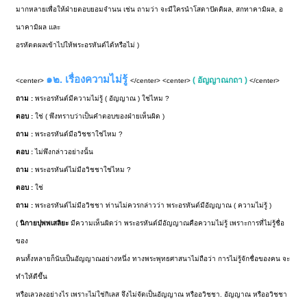
มากหลายเพื่อให้ฝ่ายตอบยอมจำนน เช่น ถามว่า จะมีใครนำโสดาปัตติผล, สกทาคามิผล, อ
นาคามิผล และ
อรหัตตผลเข้าไปให้พระอรหันต์ได้หรือไม่ )
๑๒. เรื่องความไม่รู้
( อัญญาณกถา )
<center>
</center> <center>
</center>
ถาม :
พระอรหันต์มีความไม่รู้ ( อัญญาณ ) ใช่ไหม ?
ตอบ :
ใช่ ( พึงทราบว่าเป็นคำตอบของฝ่ายเห็นผิด )
ถาม :
พระอรหันต์มีอวิชชาใช่ไหม ?
ตอบ :
ไม่พึงกล่าวอย่างนั้น
ถาม :
พระอรหันต์ไม่มีอวิชชาใช่ไหม ?
ตอบ :
ใช่
ถาม :
พระอรหันต์ไม่มีอวิชชา ท่านไม่ควรกล่าวว่า พระอรหันต์มีอัญญาณ ( ความไม่รู้ )
(
นิกายปุพพเสลิยะ
มีความเห็นผิดว่า พระอรหันต์มีอัญญาณคือความไม่รู้ เพราะการที่ไม่รู้ชื่อ
ของ
คนทั้งหลายก็นับเป็นอัญญาณอย่างหนึ่ง ทางพระพุทธศาสนาไม่ถือว่า การไม่รู้จักชื่อของคน จะ
ทำให้ดีขึ้น
หรือเลวลงอย่างไร เพราะไม่ใช่กิเลส จึงไม่จัดเป็นอัญญาณ หรืออวิชชา. อัญญาณ หรืออวิชชา