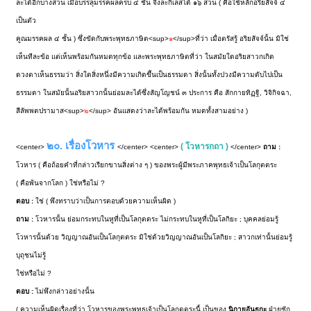
ละได้อีกบางส่วน เมื่อบรรลุมรรคผลครบ ๔ ชั้น จึงละกิเลสได้ ๑๖ ส่วน ( คือใช้หลักอริยสัจจ์ ๔
เป็นตัว
คูณมรรคผล ๔ ชั้น ) ซึ่งขัดกับพระพุทธภาษิต<sup>
๑
</sup>ที่ว่า เมื่อตรัสรู้ อริยสัจจ์นั้น มิใช่
เห็นทีละข้อ แต่เห็นพร้อมกันหมดทุกข้อ และพระพุทธภาษิตที่ว่า ในสมัยใดอริยสาวกเกิด
ดวงตาเห็นธรรมว่า สิ่งใดสิ่งหนึ่งมีความเกิดขึ้นเป็นธรรมดา สิ่งนั้นทั้งปวงมีความดับไปเป็น
ธรรมดา ในสมัยนั้นอริยสาวกนั้นย่อมละได้ซึ่งสัญโญชน์ ๓ ประการ คือ สักกายทิฏฐิ, วิจิกิจฉา,
สีลัพพตปรามาส<sup>
๒
</sup> อันแสดงว่าละได้พร้อมกัน หมดทั้งสามอย่าง )
๒๐. เรื่องโวหาร
( โวหารกถา )
<center>
</center> <center>
</center>
ถาม :
โวหาร ( คือถ้อยคำที่กล่าวเรียกขานสิ่งต่าง ๆ ) ของพระผู้มีพระภาคพุทธเจ้าเป็นโลกุตตระ
( คือพ้นจากโลก ) ใช่หรือไม่ ?
ตอบ :
ใช่ ( พึงทราบว่าเป็นการตอบด้วยความเห็นผิด )
ถาม :
โวหารนั้น ย่อมกระทบในหูที่เป็นโลกุตตระ ไม่กระทบในหูที่เป็นโลกิยะ ; บุคคลย่อมรู้
โวหารนั้นด้วย วิญญาณอันเป็นโลกุตตระ มิใช่ด้วยวิญญาณอันเป็นโลกิยะ ; สาวกเท่านั้นย่อมรู้
บุถุชนไม่รู้
ใช่หรือไม่ ?
ตอบ :
ไม่พึงกล่าวอย่างนั้น
( ความเห็นผิดเรื่องที่ว่า โวหารของพระพุทธเจ้าเป็นโลกุตตระนี้ เป็นของ
นิกายอันธกะ
ฝ่ายซัก