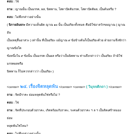
ตอบ :
ใช่
ถาม :
ญาณนั้น เป็นมรรค, ผล, นิพพาน, โสดาปัตติมรรค, โสดาปัตติผล, เป็นต้นหรือ ?
ตอบ :
ไม่พึงกล่าวอย่างนั้น
(
นิกายอันธกะ
มีความเห็นผิด ญาณ ๑๐ นั้น เป็นอริยะทั้งหมด คือมิใช่อาสวักขยญาณ ( ญาณ
อัน
เป็นเหตุสิ้นอาสวะ ) เท่านั้น ที่เป็นอริยะ แม้ญาณ ๙ ข้อข้างต้นก็เป็นอริยะด้วย ฝ่ายถามจึงซักว่า
ญาณข้อใด
ข้อหนึ่งใน ๙ ข้อนั้น เป็นมรรค เป็นผล หรือว่าเป็นนิพพาน ท่านจึงกล่าวว่า เป็นอริยะ ถ้ามิใช่
มรรคผลหรือ
นิพพาน ก็ไม่ควรกล่าวว่า เป็นอริยะ )
๒๔. เรื่องจิตหลุดพ้น
( วิมุจจติกถา )
<center>
</center> <center>
</center>
ถาม :
จิตมีราคะ ย่อมหลุดพ้นใช่หรือไม่ ?
ตอบ :
ใช่
ถาม :
จิตที่ประกอบด้วยราคะ, เกิดพร้อมกับราคะ, ระคนด้วยราคะ ฯ ล ฯ เป็นจิตเศร้าหมอง
ย่อม
หลุดพ้นใช่ไหม?
ตอบ :
ไม่พึงกล่าวอย่างนั้น