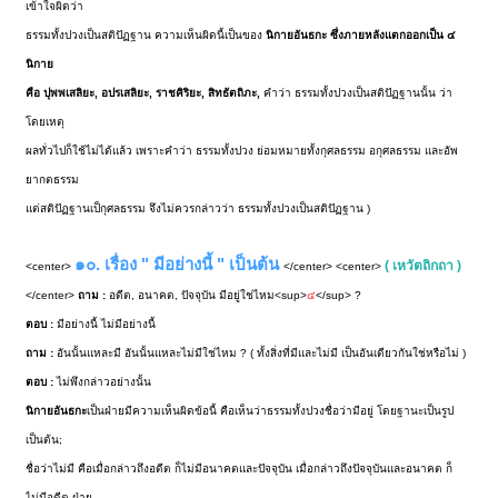
เข้าใจผิดว่า
ธรรมทั้งปวงเป็นสติปัฏฐาน ความเห็นผิดนี้เป็นของ
นิกายอันธกะ ซึ่งภายหลังแตกออกเป็น ๔
นิกาย
คือ ปุพพเสลิยะ, อปรเสลิยะ, ราชคิริยะ, สิทธัตถิภะ,
คำว่า ธรรมทั้งปวงเป็นสติปัฏฐานนั้น ว่า
โดยเหตุ
ผลทั่วไปก็ใช้ไม่ได้แล้ว เพราะคำว่า ธรรมทั้งปวง ย่อมหมายทั้งกุศลธรรม อกุศลธรรม และอัพ
ยากตธรรม
แต่สติปัฏฐานเป็กุศลธรรม จึงไม่ควรกล่าวว่า ธรรมทั้งปวงเป็นสติปัฏฐาน )
๑๐. เรื่อง " มีอย่างนี้ " เป็นต้น
( เหวัตถิกถา )
<center>
</center> <center>
</center>
ถาม :
อดีต, อนาคต, ปัจจุบัน มีอยู่ใช่ไหม<sup>
๔
</sup> ?
ตอบ :
มีอย่างนี้ ไม่มีอย่างนี้
ถาม :
อันนั้นแหละมี อันนั้นแหละไม่มีใช่ไหม ? ( ทั้งสิ่งที่มีและไม่มี เป็นอันเดียวกันใช่หรือไม่ )
ตอบ :
ไม่พึงกล่าวอย่างนั้น
นิกายอันธกะ
เป็นฝ่ายมีความเห็นผิดข้อนี้ คือเห็นว่าธรรมทั้งปวงชื่อว่ามีอยู่ โดยฐานะเป็นรูป
เป็นต้น;
ชื่อว่าไม่มี คือเมื่อกล่าวถึงอดีต ก็ไม่มีอนาคตและปัจจุบัน เมื่อกล่าวถึงปัจจุบันและอนาคต ก็
ไม่มีอดีต ฝ่าย