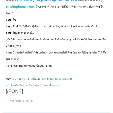
<center>
</center> <center>
ยถากัมมูปคตญาณกถา )
</center>
ถาม :
ญาณรู้ถึงสัตว์ที่เกิดตามกรรม คือตาทิพย์ใช่
ไหม ?
ตอบ :
ใช่
ถาม :
คือทำในใจถึงสัตว์ผู้เกิดตามกรรมด้วย เห็นรูปด้วย ตาทิพย์ด้วย อย่างนั้นหรือ ?
ตอบ :
ไม่พึงกล่าวอย่างนั้น
( ข้อนี้เกี่ยวโยงมาจากข้อที่ ๒๘ คือเกิดความเห็นผิดขึ้นว่า ญาณที่รู้ถึงสัตว์ผู้เกิดตามกรรม คือ
ทิพยจักษุ หรือ
ตาทิพย์ ฝ่ายซักค้านได้ซักให้ยอมรับว่า บุคคลบางคนไม่มีทิพย์จักษุ แต่ก็มีปัญญาชนิดนี้ได้ จึง
ไม่ควรกล่าว
ว่า ญาณชนิดนี้กับทิพยจักษุเป็นอันเดียวกัน )
<hr>
'๑' . คือทิฏฐิ ความเห็นผิด และวิจิกิจฉา ความลังเลสงสัย
'๒' . อินทรีย์ คือธรรมอันเป็นใหญ่ในหน้าที่ของตน
[/FONT]
17 ตุลาคม 2010