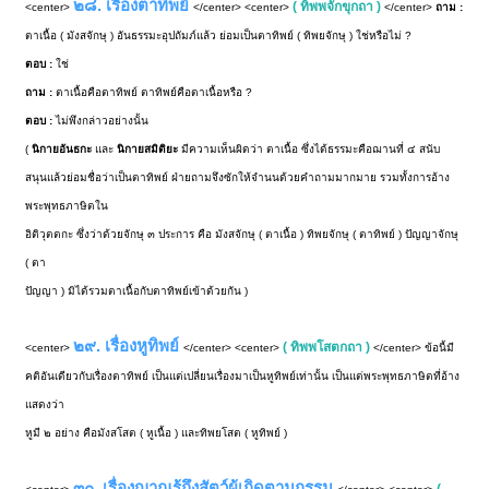
๒๘. เรื่องตาทิพย์
( ทิพพจักขุกถา )
<center>
</center> <center>
</center>
ถาม :
ตาเนื้อ ( มังสจักษุ ) อันธรรมะอุปถัมภ์แล้ว ย่อมเป็นตาทิพย์ ( ทิพยจักษุ ) ใช่หรือไม่ ?
ตอบ :
ใช่
ถาม :
ตาเนื้อคือตาทิพย์ ตาทิพย์คือตาเนื้อหรือ ?
ตอบ :
ไม่พึงกล่าวอย่างนั้น
(
นิกายอันธกะ
และ
นิกายสมิติยะ
มีความเห็นผิดว่า ตาเนื้อ ซึ่งได้ธรรมะคือฌานที่ ๔ สนับ
สนุนแล้วย่อมชื่อว่าเป็นตาทิพย์ ฝ่ายถามจึงซักให้จำนนด้วยคำถามมากมาย รวมทั้งการอ้าง
พระพุทธภาษิตใน
อิติวุตตกะ ซึ่งว่าด้วยจักษุ ๓ ประการ คือ มังสจักษุ ( ตาเนื้อ ) ทิพยจักษุ ( ตาทิพย์ ) ปัญญาจักษุ
( ตา
ปัญญา ) มิได้รวมตาเนื้อกับตาทิพย์เข้าด้วยกัน )
๒๙. เรื่องหูทิพย์
( ทิพพโสตกถา )
<center>
</center> <center>
</center> ข้อนี้มี
คติอันเดียวกับเรื่องตาทิพย์ เป็นแต่เปลี่ยนเรื่องมาเป็นหูทิพย์เท่านั้น เป็นแต่พระพุทธภาษิตที่อ้าง
แสดงว่า
หูมี ๒ อย่าง คือมังสโสต ( หูเนื้อ ) และทิพยโสต ( หูทิพย์ )
๓๐. เรื่องญาณรู้ถึงสัตว์ผู้เกิดตามกรรม
(