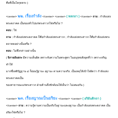
คือที่เป็นโลกุตตระ )
๒๒. เรื่องกำลัง
( พลกถา )
<center>
</center> <center>
</center>
ถาม :
กำลังแห่ง
พระตถาคต เป็นของทั่วไปแก่พระสาวกใช่หรือไม่ ?
ตอบ :
ใช่
ถาม :
กำลังแห่งพระตถาคต ก็คือกำลังแห่งพระสาวก ; กำลังแห่งพระสาวก ก็คือกำลังแห่งพระ
ตถาคตอย่างนั้นหรือ ?
ตอบ :
ไม่พึงกล่าวอย่างนั้น
(
นิกายอันธกะ
มีความเห็นผิด เพราะจับความในพระสูตร ในอนุรุทธสังยุตที่ว่า เพราะเจริญ
ทำให้
มากซึ่งสติปัฏฐาน ๔ ก็ย่อมรู้ฐานะ อฐานะ ตามความจริง. เป็นเหตุให้เข้าใจผิดว่า กำลังแห่ง
พระตถาคตเป็น
ของสาธารณะแก่พระสาวก ฝ่ายค้านจึงซักต้อนให้เห็นว่า ไม่เสมอกัน )
๒๓. เรื่องญาณเป็นอริยะ
( อริยันติกถา )
<center>
</center> <center>
</center>
ถาม :
ความรู้ตามความเป็นจริงในฐานะและอฐานะ เป็นกำลังแห่งพระตถาคต เป็น
อริยะใช่หรือไม่ ?