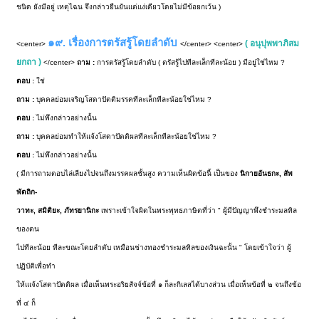
ชนิด ยังมีอยู่ เหตุไฉน จึงกล่าวยืนยันแต่แง่เดียวโดยไม่มีข้อยกเว้น )
๑๙. เรื่องการตรัสรู้โดยลำดับ
( อนุปุพพาภิสม
<center>
</center> <center>
ยกถา )
</center>
ถาม :
การตรัสรู้โดยลำดับ ( ตรัสรู้ไปทีละเล็กทีละน้อย ) มีอยู่ใช่ไหม ?
ตอบ :
ใช่
ถาม :
บุคคลย่อมเจริญโสดาปัตติมรรคทีละเล็กทีละน้อยใช่ไหม ?
ตอบ :
ไม่พึงกล่าวอย่างนั้น
ถาม :
บุคคลย่อมทำให้แจ้งโสดาปัตติผลทีละเล็กทีละน้อยใช่ไหม ?
ตอบ :
ไม่พึงกล่าวอย่างนั้น
( มีการถามตอบไล่เลียงไปจนถึงมรรคผลชั้นสูง ความเห็นผิดข้อนี้ เป็นของ
นิกายอันธกะ, สัพ
พัตถิก-
วาทะ, สมิติยะ, ภัทรยานิกะ
เพราะเข้าใจผิดในพระพุทธภาษิตที่ว่า " ผู้มีปัญญาพึงชำระมลทิล
ของตน
ไปทีละน้อย ทีละขณะโดยลำดับ เหมือนช่างทองชำระมลทิลของเงินฉะนั้น " โดยเข้าใจว่า ผู้
ปฏิบัติเพื่อทำ
ให้เแจ้งโสดาปัตติผล เมื่อเห็นพระอริยสัจจ์ข้อที่ ๑ ก็ละกิเลสได้บางส่วน เมื่อเห็นข้อที่ ๒ จนถึงข้อ
ที่ ๔ ก็