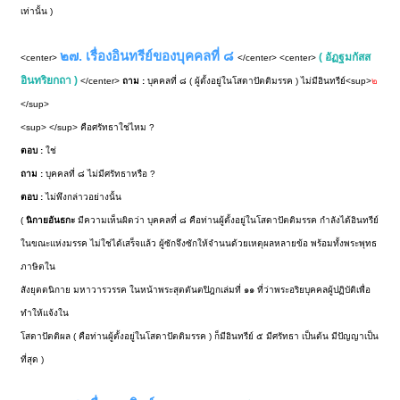
เท่านั้น )
๒๗. เรื่องอินทรีย์ของบุคคลที่ ๘
( อัฏฐมกัสส
<center>
</center> <center>
อินทริยกถา )
</center>
ถาม :
บุคคลที่ ๘ ( ผู้ตั้งอยู่ในโสดาปัตติมรรค ) ไม่มีอินทรีย์<sup>
๒
</sup>
<sup> </sup> คือศรัทธาใช่ไหม ?
ตอบ :
ใช่
ถาม :
บุคคลที่ ๘ ไม่มีศรัทธาหรือ ?
ตอบ :
ไม่พึงกล่าวอย่างนั้น
(
นิกายอันธกะ
มีความเห็นผิดว่า บุคคลที่ ๘ คือท่านผู้ตั้งอยู่ในโสดาปัตติมรรค กำลังได้อินทรีย์
ในขณะแห่งมรรค ไม่ใช่ได้เสร็จแล้ว ผู้ซักจึงซักให้จำนนด้วยเหตุผลหลายข้อ พร้อมทั้งพระพุทธ
ภาษิตใน
สังยุตตนิกาย มหาวารวรรค ในหน้าพระสุตตันตปิฎกเล่มที่ ๑๑ ที่ว่าพระอริยบุคคลผู้ปฏิบัติเพื่อ
ทำให้แจ้งใน
โสดาปัตติผล ( คือท่านผู้ตั้งอยู่ในโสดาปัตติมรรค ) ก็มีอินทรีย์ ๕ มีศรัทธา เป็นต้น มีปัญญาเป็น
ที่สุด )