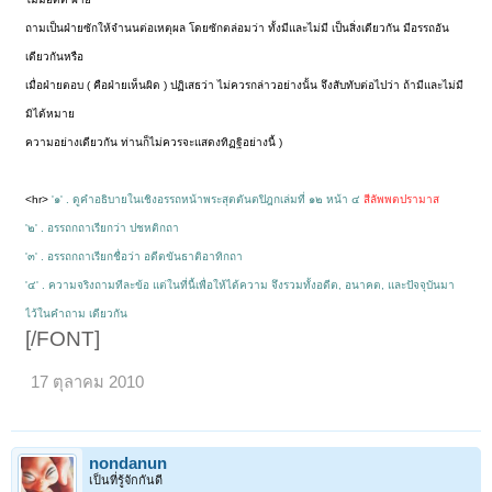
ถามเป็นฝ่ายซักให้จำนนต่อเหตุผล โดยซักตล่อมว่า ทั้งมีและไม่มี เป็นสิ่งเดียวกัน มีอรรถอัน
เดียวกันหรือ
เมื่อฝ่ายตอบ ( คือฝ่ายเห็นผิด ) ปฏิเสธว่า ไม่ควรกล่าวอย่างนั้น จึงสับทับต่อไปว่า ถ้ามีและไม่มี
มิได้หมาย
ความอย่างเดียวกัน ท่านก็ไม่ควรจะแสดงทิฏฐิอย่างนี้ )
<hr>
'๑' . ดูคำอธิบายในเชิงอรรถหน้าพระสุตตันตปิฎกเล่มที่ ๑๒ หน้า ๔
สีลัพพตปรามาส
'๒' . อรรถกถาเรียกว่า ปชหติกถา
'๓' . อรรถกถาเรียกชื่อว่า อดีตขันธาติอาทิกถา
'๔' . ความจริงถามทีละข้อ แต่ในที่นี้เพื่อให้ได้ความ จึงรวมทั้งอดีต, อนาคต, และปัจจุบันมา
ไว้ในคำถาม เดียวกัน
[/FONT]
17 ตุลาคม 2010
nondanun
เป็นที่รู้จักกันดี