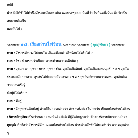
กัปป์
ฝ่ายซักได้ซักให้คำนึงถึงระยะดับระยะเกิด และพระพุทธภาษิตที่ว่า ในคืนหนึ่งวันหนึ่ง จิตเป็น
อันมากเกิดขึ้น
และดับไป )
๑๘. เรื่องถ่านไฟร้อน
( กุกกุฬกถา )
<center>
</center> <center>
</center>
ถาม :
สังขารทั้งปวง ไม่ยกเว้น เป็นเหมือนถ่านไฟร้อนใช่หรือไม่ ?
ตอบ :
ใช่ ( พึงทราบว่าเป็นการตอบด้วยความเห็นผิด )
ถาม :
สุขเวทนา, สุขทางกาย, สุขทางจิต, สุขอันเป็นทิพย์, สุขอันเป็นของมนุษย์, ฯ ล ฯ สุขอัน
ประกอบด้วยอาสวะ, สุขอันไม่ประกอบด้วยอาสวะ ฯ ล ฯ สุขอันเกิดจากความสงบ, สุขอันเกิด
จากการตรัสรู้
มีอยู่มิใช่หรือ ?
ตอบ :
มีอยู่
ถาม :
ถ้าสุขเช่นนั้นมีอยู่ ท่านก็ไม่ควรกล่าวว่า สังขารทั้งปวง ไม่ยกเว้น เป็นเหมือนถ่านไฟร้อน
(
นิกายโคกุสิกะ
เป็นเจ้าของความเห็นผิดข้อนี้ มีผู้สันนิษฐานว่า ชื่อของนิกายนี้มาจากคำว่า
กุกกุฬะ
คือถือว่าสังขารมีลักษณะเหมือนถ่านไฟร้อน ฝ่ายค้านจึงซักให้ยอมรับว่า ความสุขต่าง
ๆ