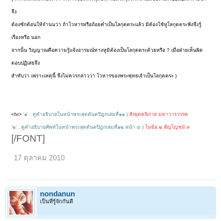
จึง
ต้องซักต้อนให้จำนนว่า ถ้าโวหารหรือถ้อยคำเป็นโลกุตตระแล้ว มิต้องใช้หูโลกุตตระฟังจึงรู้
เรื่องหรือ นอก
จากนั้น วิญญาณคือความรู้แจ้งอารมณ์ทางหูมิต้องเป็นโลกุตตระด้วยหรือ ? เมื่อฝ่ายเห็นผิด
ตอบปฏิเสธจึง
สำทับว่า เพราะเหตุนี้ จึงไม่ควรกล่าวว่า โวหารของพระพุทธเจ้าเป็นโลกุตตระ )
<hr>
'๑' . ดูคำอธิบายในหน้าพระสุตตันตปิฎกเล่มที่๑๑ )
สังยุตตนิกาย มหาวารวรรค
'๒' . ดูคำอธิบายศัพท์ในหน้าพระสุตตันตปิฎกเล่มที่๑๒ หน้า ๔ )
ในข้อ ๒ สัญโญชน์ ๓
[/FONT]
17 ตุลาคม 2010
nondanun
เป็นที่รู้จักกันดี