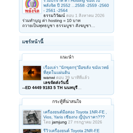
ร่วมบริจาค ค่า Hosting ของเว็บ
พลังจิต ปี 2552 ...2558 -2559 -2560
- 2561 -2564
ธรรมวิวัฒน์
ตอบ
1 สิงหาคม 2026
ร่วมทำบุญ ค่า hosting = 10 บาท
ถวายเป็นพุทธบูชา ธรรมบูชา สังฆบูชา…
แชร์หน้านี้
แนะนำ
เรื่องเล่า "นักขุดกรุ"มือขลัง ขมังเวทย์
ที่สุดในแผ่นดิน
wanwi
ตอบ
39 นาทีที่แล้ว
เลขจัดส่งวันนี้
--ED 4449 9183 5 TH นนทบุรี
…
กระทู้ที่น่าสนใจ
เครื่องยนต์มือสอง Toyota 1NR-FE ,
Vios, Yaris เซียงกง ญี่ปุ่นราคา???
โดย
jamjung
27 กรกฎาคม 2026
รีวิวเครื่องยนต์ Toyota 2NR-FE