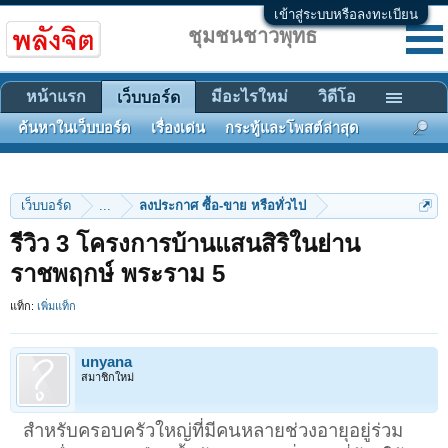
เข้าสู่ระบบหรือลงทะเบียน
ชุมชนชาวพุทธ
หน้าแรก
มีอะไรใหม่
วิดีโอ
เว็บบอร์ด
ค้นหาในเว็บบอร์ด
เรื่องเด่น
กระทู้และโพสต์ล่าสุด
เว็บบอร์ด
...
ลงประกาศ ซื้อ-ขาย หรือทั่วไป
รีวิว 3 โครงการบ้านแสนสิริในย่าน
ราชพฤกษ์ พระราม 5
แท็ก:
เพิ่มแท็ก
unyana
สมาชิกใหม่
สำหรับครอบครัวใหญ่ที่มีคนหลายช่วงอายุอยู่ร่วม