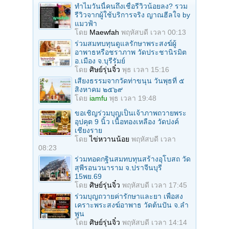
ทำไมวันนี้คนถึงเชื่อรีวิวน้อยลง? รวม
รีวิวจากผู้ใช้บริการจริง ญาณฮีลใจ by
แมวฟ้า
โดย
Maewfah
พฤหัสบดี เวลา 00:13
ร่วมสมทบทุนดูแลรักษาพระสงฆ์ผู้
อาพาธหรือชราภาพ วัดประชานิรมิต
อ.เมือง จ.บุรีรัมย์
โดย
ศิษย์รุ่นจิ๋ว
พุธ เวลา 15:16
เสียงธรรมจากวัดท่าขนุน วันพุธที่ ๕
สิงหาคม ๒๕๖๙
โดย
iamfu
พุธ เวลา 19:48
ขอเชิญร่วมบุญเป็นเจ้าภาพถวายพระ
อุปคุต 9 นิ้ว เนื้อทองเหลือง วัดปงค์
เชียงราย
โดย
ไข่หวานน้อย
พฤหัสบดี เวลา
08:23
ร่วมทอดกฐินสมทบทุนสร้างอุโบสถ วัด
สุพีรอนวนาราม จ.ปราจีนบุรี
15พย.69
โดย
ศิษย์รุ่นจิ๋ว
พฤหัสบดี เวลา 17:45
ร่วมบุญถวายค่ารักษาและยา เพื่อสง
เคราะพระสงฆ์อาพาธ วัดต้นปัน จ.ลํา
พูน
โดย
ศิษย์รุ่นจิ๋ว
พฤหัสบดี เวลา 14:14