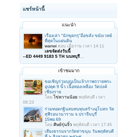
แชร์หน้านี้
แนะนำ
เรื่องเล่า "นักขุดกรุ"มือขลัง ขมังเวทย์
ที่สุดในแผ่นดิน
wanwi
ตอบ
เมื่อวาน เวลา 14:11
เลขจัดส่งวันนี้
--ED 4449 9183 5 TH นนทบุรี
…
เข้าชมมาก
ขอเชิญร่วมบุญเป็นเจ้าภาพถวายพระ
อุปคุต 9 นิ้ว เนื้อทองเหลือง วัดปงค์
เชียงราย
โดย
ไข่หวานน้อย
พฤหัสบดี เวลา
08:23
ร่วมทอดกฐินสมทบทุนสร้างอุโบสถ วัด
สุพีรอนวนาราม จ.ปราจีนบุรี
15พย.69
โดย
ศิษย์รุ่นจิ๋ว
พฤหัสบดี เวลา 17:45
เสียงธรรมจากวัดท่าขนุน วันพฤหัสบดี
ที่ ๖ สิงหาคม ๒๕๖๙