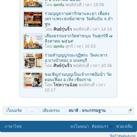
โดย
iamfu
พฤหัสบดี เวลา 18:06
ร่วมบุญถวายค่ารักษาและยา เพื่อสง
เคราะพระสงฆ์อาพาธ วัดต้นปัน จ.ลํา
พูน
โดย
ศิษย์รุ่นจิ๋ว
พฤหัสบดี เวลา 14:14
เสียงธรรมจากวัดท่าขนุน วันศุกร์ที่ ๗
สิงหาคม ๒๕๖๙
โดย
iamfu
ศุกร์ เวลา 16:53
ร่วมทําบุญบูรณะกุฏิพระ วัดละหาร
อ.บางบัวทอง จ.นนทบุรี
โดย
ศิษย์รุ่นจิ๋ว
พฤหัสบดี เวลา 10:36
ขอเชิญร่วมบุญเป็นเจ้าภาพปั้มน้ำ วัด
ดอนเฟือง อ.เทิง เชียงราย
โดย
ไข่หวานน้อย
พฤหัสบดี เวลา
10:17
เว็บบอร์ด
...
เสียงธรรม
สมาธิ - พระกรรมฐาน
ภาษาไทย
ลงโฆษณา
ติดต่อเรา
ช่วยเหลือ
ข้อกำหนดและกฎ