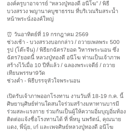
องค์ครูบาอาจารย์ “หลวงปู่ทองดี อนีโฆ” / พิธี
บวงสรวง พญานาคบูชาธรรม ที่บริเวณริมสระน้ำ
หน้าพระนั่งองค์ใหญ่
⏰️ วันอาทิตย์ที่ 19 กรกฎาคม 2569
ช่วงเช้า - บวงสรวงบอกกล่าว / ถวายเพลพระ 500
รูป (โต๊ะจีน) / พิธียกฉัตร7ยอด วิหารพระนอน ซึ่ง
ฉัตร7ยอดนี้ หลวงปู่ทองดี อนีโฆ ท่านเป็นเจ้าภาพ
สร้างไว้เมื่อ 10 ปีที่แล้ว / ฉลองพระเจดีย์ / ถวาย
เทียนพรรษา9วัด
ช่วงค่ำ - พิธีบรรจุหัวใจพระนอน
เปิดรับเจ้าภาพออกโรงทาน งานวันที่ 18-19 ก.ค. นี้
ศิษยานุศิษย์ท่านใดสนใจร่วมสร้างมหาทานบารมี
ร่วมสละแรงกาย ร่วมกันเป็นผู้ให้ความอิ่มบุญอิ่มท้อง
ติดต่อแจ้งชื่อโรงทานได้ ที่ พี่หนู นพรัตน์, คุณนาย
แดง, พี่นุ้ย, เก๋ และเพจศิษย์หลวงปู่ทองดี อนีโฆ