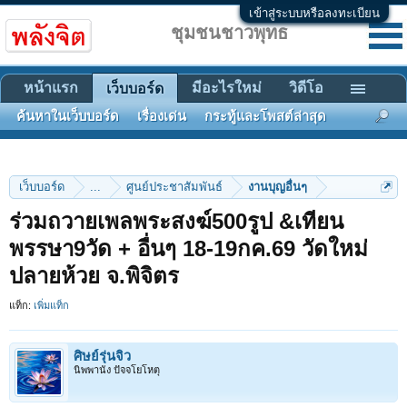
เข้าสู่ระบบหรือลงทะเบียน
ชุมชนชาวพุทธ
หน้าแรก
มีอะไรใหม่
วิดีโอ
เว็บบอร์ด
ค้นหาในเว็บบอร์ด
เรื่องเด่น
กระทู้และโพสต์ล่าสุด
เว็บบอร์ด
...
ศูนย์ประชาสัมพันธ์
งานบุญอื่นๆ
ร่วมถวายเพลพระสงฆ์500รูป &เทียน
พรรษา9วัด + อื่นๆ 18-19กค.69 วัดใหม่
ปลายห้วย จ.พิจิตร
แท็ก:
เพิ่มแท็ก
ศิษย์รุ่นจิ๋ว
นิพพานัง ปัจจโยโหตุ