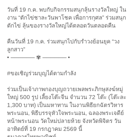
วันที่ 19 ก.ค. พบกับกิจกรรมสนุกลุ้นรางวัลใหญ่ ใน
งาน “ตักไข่ชาละวันพาโชค เพื่อการกุศล” ร่วมสนุก
ตักไข่ ลุ้นของรางวัลใหญ่ได้ตลอดวันตลอดคืน
คืนวันที่ 19 ก.ค. ร่วมสนุกไปกับรำวงย้อนยุค “วง
ลูกสาว”
• ────── ✾ ────── •
#ขอเชิญร่วมบุญได้ตามกำลัง
ร่วมเป็นเจ้าภาพกองบุญถวายเพลพระภิกษุสงฆ์หมู่
ใหญ่ 500 รูป เลี้ยงโต๊ะจีน จำนวน 72 โต๊ะ (โต๊ะละ
1,300 บาท) เป็นมหาทาน ในงานพิธียกฉัตรวิหาร
พระนอน, พิธีบรรจุหัวใจพระนอน, ฉลองพระเจดีย์
หน้าพระนอน วัดใหม่ปลายห้วย จังหวัดพิจิตร วัน
อาทิตย์ที่ 19 กรกฎาคม 2569 นี้
ธนาคารไทยพาณิชย์