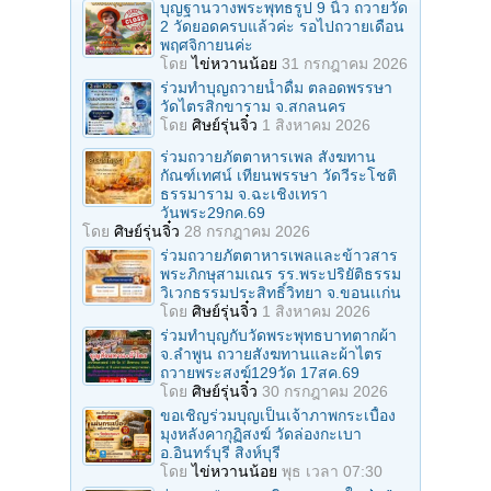
บุญฐานวางพระพุทธรูป 9 นิ้ว ถวายวัด
2 วัดยอดครบแล้วค่ะ รอไปถวายเดือน
พฤศจิกายนค่ะ
โดย
ไข่หวานน้อย
31 กรกฎาคม 2026
ร่วมทําบุญถวายน้ำดื่ม ตลอดพรรษา
วัดไตรสิกขาราม จ.สกลนคร
โดย
ศิษย์รุ่นจิ๋ว
1 สิงหาคม 2026
ร่วมถวายภัตตาหารเพล สังฆทาน
กัณฑ์เทศน์ เทียนพรรษา วัดวีระโชติ
ธรรมาราม จ.ฉะเชิงเทรา
วันพระ29กค.69
โดย
ศิษย์รุ่นจิ๋ว
28 กรกฎาคม 2026
ร่วมถวายภัตตาหารเพลและข้าวสาร
พระภิกษุสามเณร รร.พระปริยัติธรรม
วิเวกธรรมประสิทธิ์วิทยา จ.ขอนเเก่น
โดย
ศิษย์รุ่นจิ๋ว
1 สิงหาคม 2026
ร่วมทําบุญกับวัดพระพุทธบาทตากผ้า
จ.ลําพูน ถวายสังฆทานและผ้าไตร
ถวายพระสงฆ์129วัด 17สค.69
โดย
ศิษย์รุ่นจิ๋ว
30 กรกฎาคม 2026
ขอเชิญร่วมบุญเป็นเจ้าภาพกระเบื้อง
มุงหลังคากุฏิสงฆ์ วัดล่องกะเบา
อ.อินทร์บุรี สิงห์บุรี
โดย
ไข่หวานน้อย
พุธ เวลา 07:30