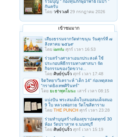
ร่วมบุญ “ กองทุนภิกษุอาพาธในป่า ”
กันครับ
โดย
วชิรวงศ์
29 กรกฎาคม 2026
เข้าชมมาก
เสียงธรรมจากวัดท่าขนุน วันศุกร์ที่ ๗
สิงหาคม ๒๕๖๙
โดย
iamfu
ศุกร์ เวลา 16:53
ร่วมสร้างศาลาเอนกประสงค์ ใช้
ประกอบพิธีกรรมทางศาสนา จัด
กิจกรรมของวัดขวาง...
โดย
ศิษย์รุ่นจิ๋ว
ศุกร์ เวลา 17:48
จิตวิทยา/วิเคราะห์ "เด็ก 14" ก่อเหตุสลด
"กราดยิงเทพศิรินทร์"
โดย
ยะธาพุทโมนะ
เสาร์ เวลา 08:15
แบ่งปัน พระสมเด็จใบสมอสมเด็จสมอ
9 ใบ หลวงพ่อกวย วัดโฆสิตาราม
โดย
THE PUNCH
ศุกร์ เวลา 23:28
ร่วมทําบุญสร้างห้องสุขาปลดทุกข์ 30
ห้อง วัดปราสาท จ.นนทบุรี
โดย
ศิษย์รุ่นจิ๋ว
ศุกร์ เวลา 15:19