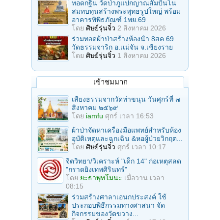
ทอดกฐิน วัดป่าภูแปกญาณสัมปันโน
สมทบทุนสร้างพระพุทธรูปใหญ่ พร้อม
อาคารพิพิธภัณฑ์ 1พย.69
โดย
ศิษย์รุ่นจิ๋ว
2 สิงหาคม 2026
ร่วมทอดผ้าป่าสร้างห้องนั้า 8สค.69
วัดธรรมจาริก อ.เเม่จัน จ.เชียงราย
โดย
ศิษย์รุ่นจิ๋ว
1 สิงหาคม 2026
เข้าชมมาก
เสียงธรรมจากวัดท่าขนุน วันศุกร์ที่ ๗
สิงหาคม ๒๕๖๙
โดย
iamfu
ศุกร์ เวลา 16:53
ผ้าป่าจัดหาเครื่องมือแพทย์สำหรับห้อง
อุบัติเหตุและฉุกเฉิน &หอผู้ป่วยวิกฤต...
โดย
ศิษย์รุ่นจิ๋ว
ศุกร์ เวลา 10:17
จิตวิทยา/วิเคราะห์ "เด็ก 14" ก่อเหตุสลด
"กราดยิงเทพศิรินทร์"
โดย
ยะธาพุทโมนะ
เมื่อวาน เวลา
08:15
ร่วมสร้างศาลาเอนกประสงค์ ใช้
ประกอบพิธีกรรมทางศาสนา จัด
กิจกรรมของวัดขวาง...