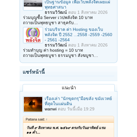
เป็นฐานข้อมูล เพื่อเว็บพลังจิตเผยแผ่
พุทธศาสนา
ธรรมวิวัฒน์
ตอบ
1 สิงหาคม 2026
ร่วมบุญซื้อ Server เวปพลังจิต 10 บาท
ถวายเป็นพุทธบูชา สาธุครับ…
ร่วมบริจาค ค่า Hosting ของเว็บ
พลังจิต ปี 2552 ...2558 -2559 -2560
- 2561 -2564
ธรรมวิวัฒน์
ตอบ
1 สิงหาคม 2026
ร่วมทำบุญ ค่า hosting = 10 บาท
ถวายเป็นพุทธบูชา ธรรมบูชา สังฆบูชา…
แชร์หน้านี้
แนะนำ
เรื่องเล่า "นักขุดกรุ"มือขลัง ขมังเวทย์
ที่สุดในแผ่นดิน
wanwi
ตอบ
วันนี้เมื่อ 19:29
Pattana said:
↑
วันที่ ๙ สิงหาคม พ.ศ. ๒๕๖๙ ตรงกับวันอาทิตย์ แรม
๑๑ ค่ำ…