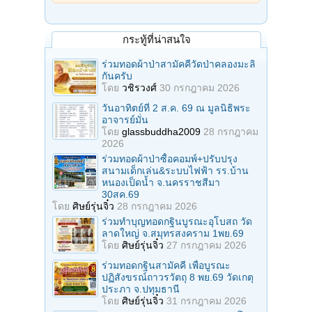
กระทู้ที่น่าสนใจ
ร่วมทอดผ้าป่าสามัคคีวัดป่าคลองมะลิ
กันครับ
โดย
วชิรวงศ์
30 กรกฎาคม 2026
วันอาทิตย์ที่ 2 ส.ค. 69 ณ มูลนิธิพระ
อาจารย์มั่น
โดย
glassbuddha2009
28 กรกฎาคม
2026
ร่วมทอดผ้าป่าซื้อคอมพ์+ปรับปรุง
สนามเด็กเล่น&ระบบไฟฟ้า รร.บ้าน
หนองเป็ดน้ำ จ.นครราชสีมา
30สค.69
โดย
ศิษย์รุ่นจิ๋ว
28 กรกฎาคม 2026
ร่วมทําบุญทอดกฐินบูรณะอุโบสถ วัด
ลาดใหญ่ จ.สมุทรสงคราม 1พย.69
โดย
ศิษย์รุ่นจิ๋ว
27 กรกฎาคม 2026
ร่วมทอดกฐินสามัคคี เพื่อบูรณะ
ปฏิสังขรณ์ถาวรวัตถุ 8 พย.69 วัดเกตุ
ประภา จ.ปทุมธานี
โดย
ศิษย์รุ่นจิ๋ว
31 กรกฎาคม 2026