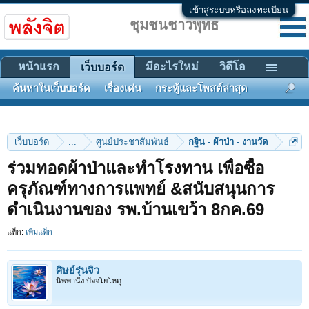
เข้าสู่ระบบหรือลงทะเบียน
ชุมชนชาวพุทธ
หน้าแรก
มีอะไรใหม่
วิดีโอ
เว็บบอร์ด
ค้นหาในเว็บบอร์ด
เรื่องเด่น
กระทู้และโพสต์ล่าสุด
เว็บบอร์ด
...
ศูนย์ประชาสัมพันธ์
กฐิน - ผ้าป่า - งานวัด
ร่วมทอดผ้าป่าและทําโรงทาน เพื่อซื้อ
ครุภัณฑ์ทางการแพทย์ &สนับสนุนการ
ดำเนินงานของ รพ.บ้านเขว้า 8กค.69
แท็ก:
เพิ่มแท็ก
ศิษย์รุ่นจิ๋ว
นิพพานัง ปัจจโยโหตุ