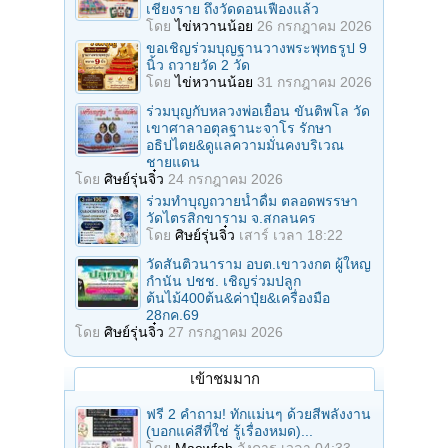
เชียงราย ถึงวัดดอนเฟืองแล้ว
โดย
ไข่หวานน้อย
26 กรกฎาคม 2026
ขอเชิญร่วมบุญฐานวางพระพุทธรูป 9
นิ้ว ถวายวัด 2 วัด
โดย
ไข่หวานน้อย
31 กรกฎาคม 2026
ร่วมบุญกับหลวงพ่อเยื้อน ขันติพโล วัด
เขาศาลาอตุลฐานะจาโร รักษา
อธิปไตย&ดูแลความมั่นคงบริเวณ
ชายแดน
โดย
ศิษย์รุ่นจิ๋ว
24 กรกฎาคม 2026
ร่วมทําบุญถวายน้ำดื่ม ตลอดพรรษา
วัดไตรสิกขาราม จ.สกลนคร
โดย
ศิษย์รุ่นจิ๋ว
เสาร์ เวลา 18:22
วัดสันติวนาราม อบต.เขาวงกต ผู้ใหญ
กํานัน ปชช. เชิญร่วมปลูก
ต้นไม้400ต้น&ค่าปุ๋ย&เครื่องมือ
28กค.69
โดย
ศิษย์รุ่นจิ๋ว
27 กรกฎาคม 2026
เข้าชมมาก
ฟรี 2 คำถาม! ทักแม่นๆ ด้วยสีพลังงาน
(บอกแค่สีที่ใช่ รู้เรื่องหมด)...