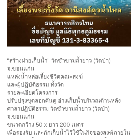
"สร้างฝายเก็บน้ำ" วัดซำขามถ้ำยาว (วัดป่า)
จ.ขอนแก่น
แหล่งน้ำหล่อเลี้ยงชีวิตคณะสงฆ์
และผู้ปฏิบัติธรรม ทั้งวัด
รายละเอียดโครงการ
ปรับปรุงขุดลอกคันคู อ่างเก็บน้ำบริเวณด้านหลัง
ศาลาปฏิบัติธรรม วัดซำขามถ้ำยาว (วัดป่า)
จ.ขอนแก่น
ขนาดกว้าง 50 x ยาว 200 เมตร
เพื่อรองรับ และกักเก็บน้ำไว้ใช้ในกิจของสงฆ์ภายใน