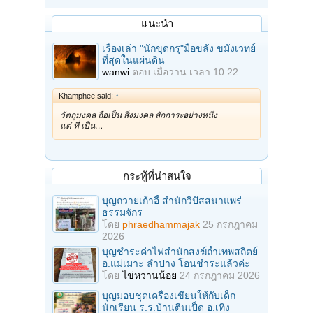
แนะนำ
เรื่องเล่า "นักขุดกรุ"มือขลัง ขมังเวทย์
ที่สุดในแผ่นดิน
wanwi
ตอบ
เมื่อวาน เวลา 10:22
Khamphee said:
↑
วัตถุมงคล ถือเป็น สิ่งมงคล สักการะอย่างหนึ่ง
แต่ ที่ เป็น…
กระทู้ที่น่าสนใจ
บุญถวายเก้าอี้ สำนักวิปัสสนาแพร่
ธรรมจักร
โดย
phraedhammajak
25 กรกฎาคม
2026
บุญชำระค่าไฟสำนักสงฆ์ถ้ำเทพสถิตย์
อ.แม่เมาะ ลำปาง โอนชำระแล้วค่ะ
โดย
ไข่หวานน้อย
24 กรกฎาคม 2026
บุญมอบชุดเครื่องเขียนให้กับเด็ก
นักเรียน ร.ร.บ้านตีนเป็ด อ.เทิง