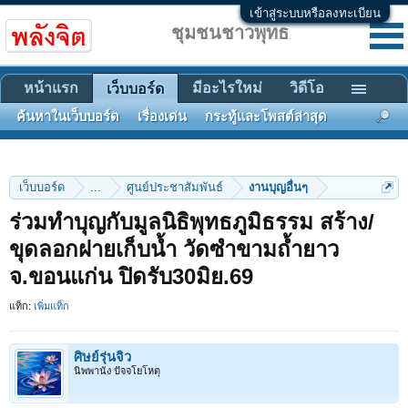
เข้าสู่ระบบหรือลงทะเบียน
ชุมชนชาวพุทธ
หน้าแรก
มีอะไรใหม่
วิดีโอ
เว็บบอร์ด
ค้นหาในเว็บบอร์ด
เรื่องเด่น
กระทู้และโพสต์ล่าสุด
เว็บบอร์ด
...
ศูนย์ประชาสัมพันธ์
งานบุญอื่นๆ
ร่วมทําบุญกับมูลนิธิพุทธภูมิธรรม สร้าง/
ขุดลอกฝายเก็บน้ำ วัดซำขามถ้ำยาว
จ.ขอนแก่น ปิดรับ30มิย.69
แท็ก:
เพิ่มแท็ก
ศิษย์รุ่นจิ๋ว
นิพพานัง ปัจจโยโหตุ