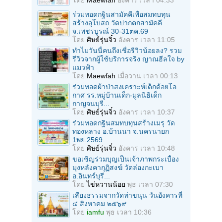
โดย
Maewfah
อังคาร เวลา 04:33
ร่วมทอดกฐินสามัคคีเพื่อสมทบทุน
สร้างอุโบสถ วัดปากตกสามัคคี
จ.เพชรบูรณ์ 30-31ตค.69
โดย
ศิษย์รุ่นจิ๋ว
อังคาร เวลา 11:05
ทำไมวันนี้คนถึงเชื่อรีวิวน้อยลง? รวม
รีวิวจากผู้ใช้บริการจริง ญาณฮีลใจ by
แมวฟ้า
โดย
Maewfah
เมื่อวาน เวลา 00:13
ร่วมทอดผ้าป่าสงเคราะห์เด็กด้อยโอ
กาศ รร.หมู่บ้านเด็ก-มูลนิธิเด็ก
กาญจนบุรี...
โดย
ศิษย์รุ่นจิ๋ว
อังคาร เวลา 10:37
ร่วมทอดกฐินสมทบทุนสร้างเมรุ วัด
ทองหลาง อ.บ้านนา จ.นครนายก
1พย.2569
โดย
ศิษย์รุ่นจิ๋ว
อังคาร เวลา 10:48
ขอเชิญร่วมบุญเป็นเจ้าภาพกระเบื้อง
มุงหลังคากุฏิสงฆ์ วัดล่องกะเบา
อ.อินทร์บุรี...
โดย
ไข่หวานน้อย
พุธ เวลา 07:30
เสียงธรรมจากวัดท่าขนุน วันอังคารที่
๔ สิงหาคม ๒๕๖๙
โดย
iamfu
พุธ เวลา 10:36