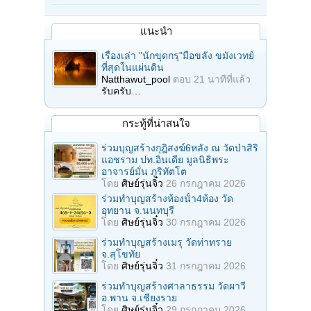
แนะนำ
เรื่องเล่า "นักขุดกรุ"มือขลัง ขมังเวทย์
ที่สุดในแผ่นดิน
Natthawut_pool
ตอบ
21 นาทีที่แล้ว
รับครับ…
กระทู้ที่น่าสนใจ
ร่วมบุญสร้างกุฎิสงฆ์6หลัง ณ วัดป่าสิริ
แอชราม ปท.อินเดีย มูลนิธิพระ
อาจารย์มั่น ภูริทัตโต
โดย
ศิษย์รุ่นจิ๋ว
26 กรกฎาคม 2026
ร่วมทําบุญสร้างห้องนั้า4ห้อง วัด
อุทยาน จ.นนทบุรี
โดย
ศิษย์รุ่นจิ๋ว
30 กรกฎาคม 2026
ร่วมทําบุญสร้างเมรุ วัดท่าทราย
จ.สุโขทัย
โดย
ศิษย์รุ่นจิ๋ว
31 กรกฎาคม 2026
ร่วมทําบุญสร้างศาลาธรรม วัดผาวี
อ.พาน จ.เชียงราย
โดย
ศิษย์รุ่นจิ๋ว
29 กรกฎาคม 2026