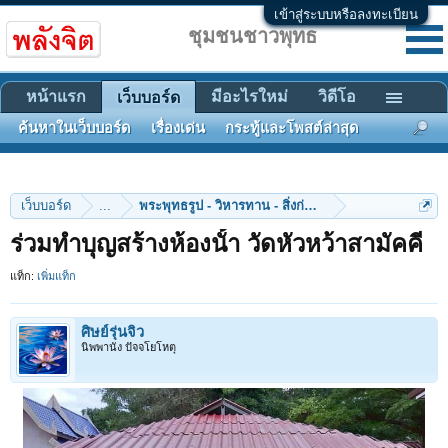
เข้าสู่ระบบหรือลงทะเบียน
ชุมชนชาวพุทธ
หน้าแรก
มีอะไรใหม่
วิดีโอ
เว็บบอร์ด
ค้นหาในเว็บบอร์ด
เรื่องเด่น
กระทู้และโพสต์ล่าสุด
เว็บบอร์ด
...
พระพุทธรูป - วิหารทาน - สิ่งก่อสร้าง
ร่วมทําบุญสร้างห้องนั้า วัดหัวหว้าสามัคคี
แท็ก:
เพิ่มแท็ก
ศิษย์รุ่นจิ๋ว
นิพพานัง ปัจจโยโหตุ