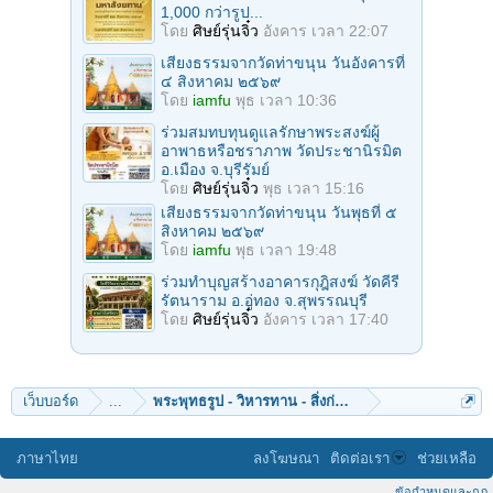
1,000 กว่ารูป...
โดย
ศิษย์รุ่นจิ๋ว
อังคาร เวลา 22:07
เสียงธรรมจากวัดท่าขนุน วันอังคารที่
๔ สิงหาคม ๒๕๖๙
โดย
iamfu
พุธ เวลา 10:36
ร่วมสมทบทุนดูแลรักษาพระสงฆ์ผู้
อาพาธหรือชราภาพ วัดประชานิรมิต
อ.เมือง จ.บุรีรัมย์
โดย
ศิษย์รุ่นจิ๋ว
พุธ เวลา 15:16
เสียงธรรมจากวัดท่าขนุน วันพุธที่ ๕
สิงหาคม ๒๕๖๙
โดย
iamfu
พุธ เวลา 19:48
ร่วมทำบุญสร้างอาคารกุฎิสงฆ์ วัดคีรี
รัตนาราม อ.อู่ทอง จ.สุพรรณบุรี
โดย
ศิษย์รุ่นจิ๋ว
อังคาร เวลา 17:40
เว็บบอร์ด
...
พระพุทธรูป - วิหารทาน - สิ่งก่อสร้าง
ภาษาไทย
ลงโฆษณา
ติดต่อเรา
ช่วยเหลือ
ข้อกำหนดและกฎ