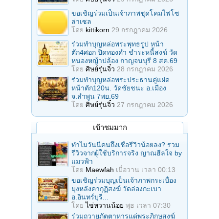
ขอเชิญร่วมเป็นเจ้าภาพชุดโคมไฟโซ
ล่าเซล
โดย
kittikorn
29 กรกฎาคม 2026
ร่วมทําบุญหล่อพระพุทธรูป หน้า
ตัก4ศอก ปิดทองคํา ชําระหนี้สงฆ์ วัด
หนองหญ้าปล้อง กาญจนบุรี 8 สค.69
โดย
ศิษย์รุ่นจิ๋ว
28 กรกฎาคม 2026
ร่วมทําบุญหล่อพระประธานคู่แฝด
หน้าตัก120น. วัดชัยชนะ อ.เมือง
จ.ลำพูน 7พย.69
โดย
ศิษย์รุ่นจิ๋ว
27 กรกฎาคม 2026
เข้าชมมาก
ทำไมวันนี้คนถึงเชื่อรีวิวน้อยลง? รวม
รีวิวจากผู้ใช้บริการจริง ญาณฮีลใจ by
แมวฟ้า
โดย
Maewfah
เมื่อวาน เวลา 00:13
ขอเชิญร่วมบุญเป็นเจ้าภาพกระเบื้อง
มุงหลังคากุฏิสงฆ์ วัดล่องกะเบา
อ.อินทร์บุรี...
โดย
ไข่หวานน้อย
พุธ เวลา 07:30
ร่วมถวายภัตตาหารแด่พระภิกษุสงฆ์