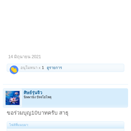
14 มิถุนายน 2021
อนุโมทนา x
1
ดูรายการ
ศิษย์รุ่นจิ๋ว
นิพพานัง ปัจจโยโหตุ
ขอร่วมบุญ10บาทครับ สาธุ
ไฟล์ที่แนบมา: