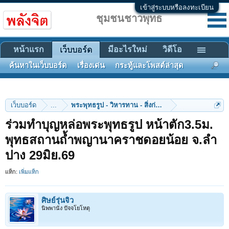
เข้าสู่ระบบหรือลงทะเบียน
ชุมชนชาวพุทธ
หน้าแรก
มีอะไรใหม่
วิดีโอ
เว็บบอร์ด
ค้นหาในเว็บบอร์ด
เรื่องเด่น
กระทู้และโพสต์ล่าสุด
เว็บบอร์ด
...
พระพุทธรูป - วิหารทาน - สิ่งก่อสร้าง
ร่วมทําบุญหล่อพระพุทธรูป หน้าตัก3.5ม.
พุทธสถานถ้ำพญานาคราชดอยน้อย จ.ลํา
ปาง 29มิย.69
แท็ก:
เพิ่มแท็ก
ศิษย์รุ่นจิ๋ว
นิพพานัง ปัจจโยโหตุ