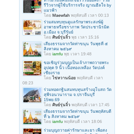
รีวิวจากผู้ใช้บริการจริง ญาณฮีลใจ by
แมวฟ้า
โดย
Maewfah
พฤหัสบดี เวลา 00:13
ร่วมสมทบทุนดูแลรักษาพระสงฆ์ผู้
อาพาธหรือชราภาพ วัดประชานิรมิต
อ.เมือง จ.บุรีรัมย์
โดย
ศิษย์รุ่นจิ๋ว
พุธ เวลา 15:16
เสียงธรรมจากวัดท่าขนุน วันพุธที่ ๕
สิงหาคม ๒๕๖๙
โดย
iamfu
พุธ เวลา 19:48
ขอเชิญร่วมบุญเป็นเจ้าภาพถวายพระ
อุปคุต 9 นิ้ว เนื้อทองเหลือง วัดปงค์
เชียงราย
โดย
ไข่หวานน้อย
พฤหัสบดี เวลา
08:23
ร่วมทอดกฐินสมทบทุนสร้างอุโบสถ วัด
สุพีรอนวนาราม จ.ปราจีนบุรี
15พย.69
โดย
ศิษย์รุ่นจิ๋ว
พฤหัสบดี เวลา 17:45
เสียงธรรมจากวัดท่าขนุน วันพฤหัสบดี
ที่ ๖ สิงหาคม ๒๕๖๙
โดย
iamfu
พฤหัสบดี เวลา 18:06
ร่วมบุญถวายค่ารักษาและยา เพื่อสง