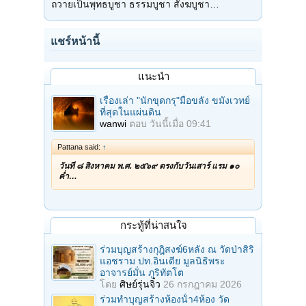
ถวายเป็นพุทธบูชา ธรรมบูชา สังฆบูชา…
แชร์หน้านี้
แนะนำ
เรื่องเล่า "นักขุดกรุ"มือขลัง ขมังเวทย์
ที่สุดในแผ่นดิน
wanwi
ตอบ
วันนี้เมื่อ 09:41
Pattana said:
↑
วันที่ ๘ สิงหาคม พ.ศ. ๒๕๖๙ ตรงกับวันเสาร์ แรม ๑๐
ค่ำ…
กระทู้ที่น่าสนใจ
ร่วมบุญสร้างกุฎิสงฆ์6หลัง ณ วัดป่าสิริ
แอชราม ปท.อินเดีย มูลนิธิพระ
อาจารย์มั่น ภูริทัตโต
โดย
ศิษย์รุ่นจิ๋ว
26 กรกฎาคม 2026
ร่วมทําบุญสร้างห้องนั้า4ห้อง วัด