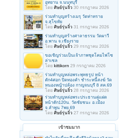
อุทยาน จ.นนทบุรี
โดย
ศิษย์รุ่นจิ๋ว
30 กรกฎาคม 2026
ร่วมทําบุญสร้างเมรุ วัดท่าทราย
จ.สุโขทัย
โดย
ศิษย์รุ่นจิ๋ว
31 กรกฎาคม 2026
ร่วมทําบุญสร้างศาลาธรรม วัดผาวี
อ.พาน จ.เชียงราย
โดย
ศิษย์รุ่นจิ๋ว
29 กรกฎาคม 2026
ขอเชิญร่วมเป็นเจ้าภาพชุดโคมไฟโซ
ล่าเซล
โดย
kittikorn
29 กรกฎาคม 2026
ร่วมทําบุญหล่อพระพุทธรูป หน้า
ตัก4ศอก ปิดทองคํา ชําระหนี้สงฆ์ วัด
หนองหญ้าปล้อง กาญจนบุรี 8 สค.69
โดย
ศิษย์รุ่นจิ๋ว
28 กรกฎาคม 2026
ร่วมทําบุญหล่อพระประธานคู่แฝด
หน้าตัก120น. วัดชัยชนะ อ.เมือง
จ.ลำพูน 7พย.69
โดย
ศิษย์รุ่นจิ๋ว
27 กรกฎาคม 2026
เข้าชมมาก
ทำไมวันนี้คนถึงเชื่อรีวิวน้อยลง? รวม