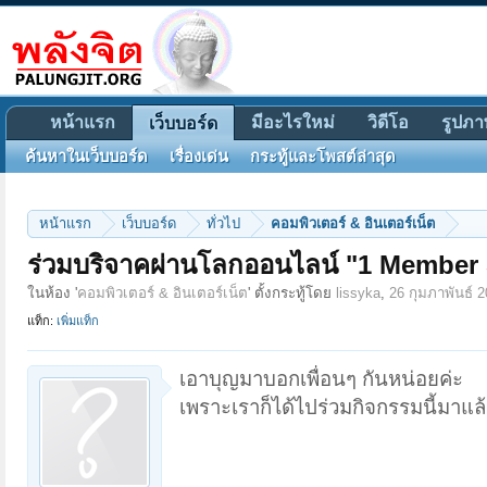
หน้าแรก
มีอะไรใหม่
วิดีโอ
รูปภา
เว็บบอร์ด
ค้นหาในเว็บบอร์ด
เรื่องเด่น
กระทู้และโพสต์ล่าสุด
หน้าแรก
เว็บบอร์ด
ทั่วไป
คอมพิวเตอร์ & อินเตอร์เน็ต
ร่วมบริจาคผ่านโลกออนไลน์ "1 Member 
ในห้อง '
คอมพิวเตอร์ & อินเตอร์เน็ต
' ตั้งกระทู้โดย
lissyka
,
26 กุมภาพันธ์ 
แท็ก:
เพิ่มแท็ก
เอาบุญมาบอกเพื่อนๆ กันหน่อยค่ะ
เพราะเราก็ได้ไปร่วมกิจกรรมนี้มาแล