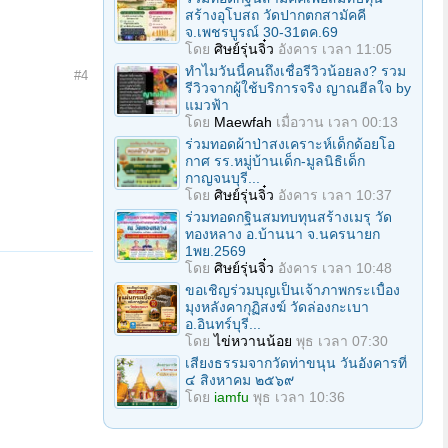
สร้างอุโบสถ วัดปากตกสามัคคี
จ.เพชรบูรณ์ 30-31ตค.69
โดย
ศิษย์รุ่นจิ๋ว
อังคาร เวลา 11:05
ทำไมวันนี้คนถึงเชื่อรีวิวน้อยลง? รวม
#4
รีวิวจากผู้ใช้บริการจริง ญาณฮีลใจ by
แมวฟ้า
โดย
Maewfah
เมื่อวาน เวลา 00:13
ร่วมทอดผ้าป่าสงเคราะห์เด็กด้อยโอ
กาศ รร.หมู่บ้านเด็ก-มูลนิธิเด็ก
กาญจนบุรี...
โดย
ศิษย์รุ่นจิ๋ว
อังคาร เวลา 10:37
ร่วมทอดกฐินสมทบทุนสร้างเมรุ วัด
ทองหลาง อ.บ้านนา จ.นครนายก
1พย.2569
โดย
ศิษย์รุ่นจิ๋ว
อังคาร เวลา 10:48
ขอเชิญร่วมบุญเป็นเจ้าภาพกระเบื้อง
มุงหลังคากุฏิสงฆ์ วัดล่องกะเบา
อ.อินทร์บุรี...
โดย
ไข่หวานน้อย
พุธ เวลา 07:30
เสียงธรรมจากวัดท่าขนุน วันอังคารที่
๔ สิงหาคม ๒๕๖๙
โดย
iamfu
พุธ เวลา 10:36