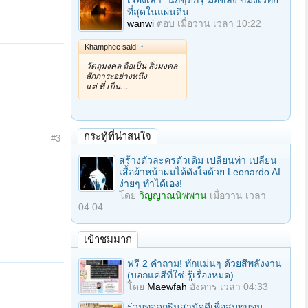
เรื่องเล่า "นักขุดกรุ"มือขลัง ขมังเวทย์
ที่สุดในแผ่นดิน
wanwi
ตอบ
เมื่อวาน เวลา 10:22
Khamphee said:
↑
วัตถุมงคล ถือเป็น สิ่งมงคล
สักการะอย่างหนึ่ง
แต่ ที่ เป็น…
กระทู้ที่น่าสนใจ
#3
สร้างตัวละครตัวเดิม เปลี่ยนท่า เปลี่ยน
เสื้อผ้าหน้าผมได้ดังใจด้วย Leonardo AI
ง่ายๆ ทำได้เอง!
โดย
วิญญาณนิพพาน
เมื่อวาน เวลา
04:04
เข้าชมมาก
ฟรี 2 คำถาม! ทักแม่นๆ ด้วยสีพลังงาน
(บอกแค่สีที่ใช่ รู้เรื่องหมด)...
โดย
Maewfah
อังคาร เวลา 04:33
ร่วมทอดกฐินสามัคคีเพื่อสมทบทุน