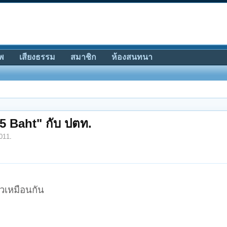
พ
เสียงธรรม
สมาชิก
ห้องสนทนา
5 Baht" กับ ปตท.
2011
.
้วเหมือนกัน