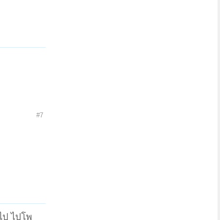
#7
รไป ไปโพ