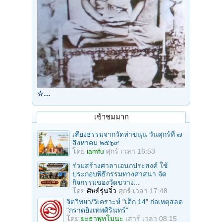
☆…
เข้าชมมาก
เสียงธรรมจากวัดท่าขนุน วันศุกร์ที่ ๗
สิงหาคม ๒๕๖๙
โดย
iamfu
ศุกร์ เวลา 16:53
ร่วมสร้างศาลาเอนกประสงค์ ใช้
ประกอบพิธีกรรมทางศาสนา จัด
กิจกรรมของวัดขวาง...
โดย
ศิษย์รุ่นจิ๋ว
ศุกร์ เวลา 17:48
จิตวิทยา/วิเคราะห์ "เด็ก 14" ก่อเหตุสลด
"กราดยิงเทพศิรินทร์"
โดย
ยะธาพุทโมนะ
เสาร์ เวลา 08:15