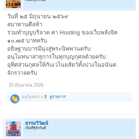
วันที่ ๒๕ มิถุนายน ๒๕๖๙
สมาทานศีลห้า
ร่วมทำบุญบริจาค ค่า Hosting ของเว็บพลังจิต
๑๐.๗๕ บาทครับ
อธิษฐานบารมีมุ่งสู่พระนิพพานครับ
อนุโมทนาสาธุการในทุกบุญกุศลด้วยครับ
อุทิศส่วนกุศลให้กับเวไนยสัตว์ทั้งปวงในอนันต
จักรวาลครับ
25 มิถุนายน 2026
อนุโมทนา x
2
ดูรายการ
ธรรมวิวัฒน์
เป็นที่รู้จักกันดี