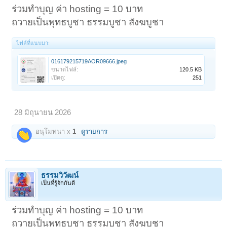
ร่วมทำบุญ ค่า hosting = 10 บาท
ถวายเป็นพุทธบูชา ธรรมบูชา สังฆบูชา
ไฟล์ที่แนบมา:
016179215719AOR09666.jpeg
ขนาดไฟล์:
120.5 KB
เปิดดู:
251
28 มิถุนายน 2026
อนุโมทนา x
1
ดูรายการ
ธรรมวิวัฒน์
< ย้อนกลับ
1
←
198
199
200
201
202
203
เป็นที่รู้จักกันดี
ร่วมทำบุญ ค่า hosting = 10 บาท
ถวายเป็นพุทธบูชา ธรรมบูชา สังฆบูชา