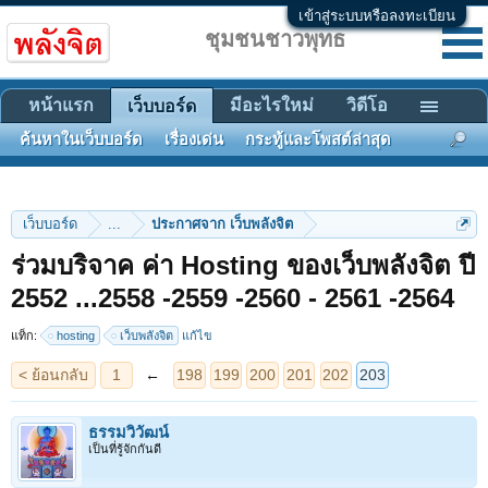
เข้าสู่ระบบหรือลงทะเบียน
ชุมชนชาวพุทธ
หน้าแรก
มีอะไรใหม่
วิดีโอ
เว็บบอร์ด
ค้นหาในเว็บบอร์ด
เรื่องเด่น
กระทู้และโพสต์ล่าสุด
เว็บบอร์ด
...
ประกาศจาก เว็บพลังจิต
ร่วมบริจาค ค่า Hosting ของเว็บพลังจิต ปี
< ย้อนกลับ
1
←
198
199
200
201
202
203
2552 ...2558 -2559 -2560 - 2561 -2564
แท็ก:
hosting
เว็บพลังจิต
แก้ไข
ธรรมวิวัฒน์
เป็นที่รู้จักกันดี