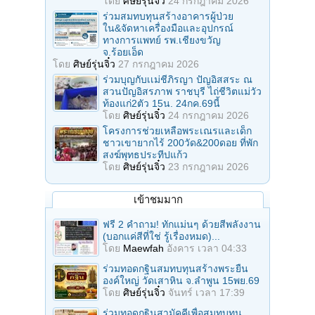
โดย
ศิษย์รุ่นจิ๋ว
24 กรกฎาคม 2026
ร่วมสมทบทุนสร้างอาคารผู้ป่วย
ใน&จัดหาเครื่องมือและอุปกรณ์
ทางการแพทย์ รพ.เชียงขวัญ
จ.ร้อยเอ็ด
โดย
ศิษย์รุ่นจิ๋ว
27 กรกฎาคม 2026
ร่วมบุญกับเเม่ชีภิรญา ปัญอิสสระ ณ
สวนปัญอิสรภาพ ราชบุรี ไถ่ชีวิตแม่วัว
ท้องแก่2ตัว 15น. 24กค.69นี้
โดย
ศิษย์รุ่นจิ๋ว
24 กรกฎาคม 2026
โครงการช่วยเหลือพระเณรและเด็ก
ชาวเขายากไร้ 200วัด&200ดอย ที่พัก
สงฆ์พุทธประทีปแก้ว
โดย
ศิษย์รุ่นจิ๋ว
23 กรกฎาคม 2026
เข้าชมมาก
ฟรี 2 คำถาม! ทักแม่นๆ ด้วยสีพลังงาน
(บอกแค่สีที่ใช่ รู้เรื่องหมด)...
โดย
Maewfah
อังคาร เวลา 04:33
ร่วมทอดกฐินสมทบทุนสร้างพระยืน
องค์ใหญ่ วัดเสาหิน จ.ลําพูน 15พย.69
โดย
ศิษย์รุ่นจิ๋ว
จันทร์ เวลา 17:39
ร่วมทอดกฐินสามัคคีเพื่อสมทบทุน