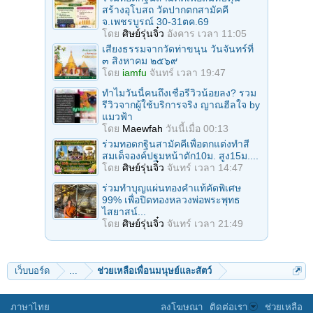
สร้างอุโบสถ วัดปากตกสามัคคี
จ.เพชรบูรณ์ 30-31ตค.69
โดย
ศิษย์รุ่นจิ๋ว
อังคาร เวลา 11:05
เสียงธรรมจากวัดท่าขนุน วันจันทร์ที่
๓ สิงหาคม ๒๕๖๙
โดย
iamfu
จันทร์ เวลา 19:47
ทำไมวันนี้คนถึงเชื่อรีวิวน้อยลง? รวม
รีวิวจากผู้ใช้บริการจริง ญาณฮีลใจ by
แมวฟ้า
โดย
Maewfah
วันนี้เมื่อ 00:13
ร่วมทอดกฐินสามัคคีเพื่อตกแต่งทำสี
สมเด็จองค์ปฐมหน้าตัก10ม. สูง15ม....
โดย
ศิษย์รุ่นจิ๋ว
จันทร์ เวลา 14:47
ร่วมทําบุญแผ่นทองคำแท้คัดพิเศษ
99% เพื่อปิดทองหลวงพ่อพระพุทธ
ไสยาสน์...
โดย
ศิษย์รุ่นจิ๋ว
จันทร์ เวลา 21:49
เว็บบอร์ด
...
ช่วยเหลือเพื่อนมนุษย์และสัตว์
ภาษาไทย
ลงโฆษณา
ติดต่อเรา
ช่วยเหลือ