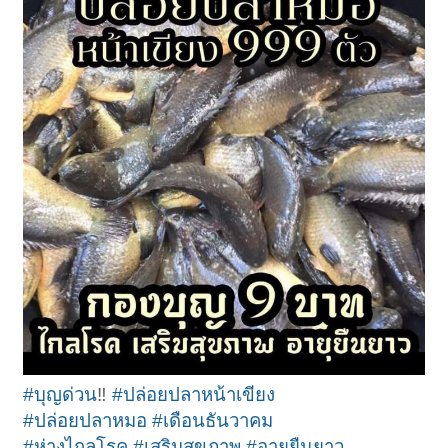
#บุญด่วน
‼️
#ปล่อยปลาหน้าเขียง
#ปล่อยปลาหมอ
#เดือนธันวาคม
#ห่างไกลโรค
#เสริมสุขภาพ
#อายุยืนยาว