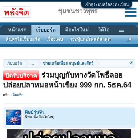
เข้าสู่ระบบหรือลงทะเบียน
ชุมชนชาวพุทธ
หน้าแรก
มีอะไรใหม่
วิดีโอ
เว็บบอร์ด
ค้นหาในเว็บบอร์ด
เรื่องเด่น
กระทู้และโพสต์ล่าสุด
เว็บบอร์ด
...
ช่วยเหลือเพื่อนมนุษย์และสัตว์
ร่วมบุญกับทางวัดโพธิ์ลอย
ปิดรับบริจาค
ปล่อยปลาหมอหน้าเขียง 999 กก. 5ธค.64
แท็ก:
เพิ่มแท็ก
ศิษย์รุ่นจิ๋ว
นิพพานัง ปัจจโยโหตุ