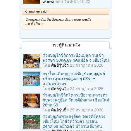
wanwi
ตอบ
วันนี้เมื่อ 10:22
Khamphee said:
↑
วัตถุมงคล ถือเป็น สิ่งมงคล สักการะอย่างหนึ่ง
แต่ ที่ เป็น…
กระทู้ที่น่าสนใจ
ร่วมบุญไถ่ชีวิตกระบือแม่ลูก วันเข้า
พรรษา 30กค.69 วัดแม่อีด จ.เชียงใหม่
โดย
ศิษย์รุ่นจิ๋ว
23 กรกฎาคม 2026
กรุงไทยเติมบุญ ขอเชิญร่วมบุญศูนย์
บริการสุขภาพผู้สูงอายุ ศิริราช
จ.สมุทรสาคร
โดย
ศิษย์รุ่นจิ๋ว
24 กรกฎาคม 2026
ร่วมบุญไถ่ชีวิตโคกระบือรวมหลายตัว
กับพระครูอ๊อด วัดเจดีย์หลวง เชียงใหม่
28กค.69
โดย
ศิษย์รุ่นจิ๋ว
25 กรกฎาคม 2026
ร่วมบุญกับพระครูอ๊อด วัดเจดีย์หลวง
เชียงใหม่ ไถ่ชีวิตวัว1ตัว @16น.
24กค.69 &ม้า2ตัว บ่ายวันเดียวกัน