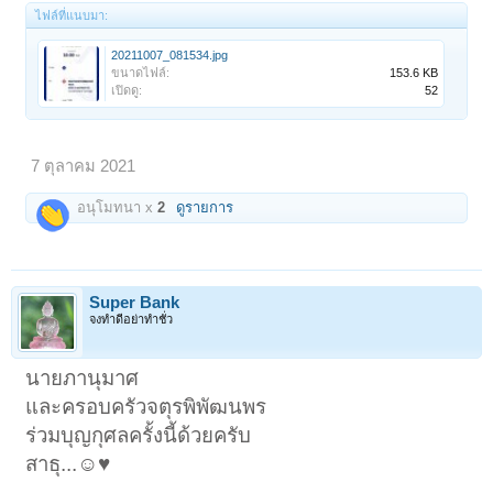
ไฟล์ที่แนบมา:
20211007_081534.jpg
ขนาดไฟล์:
153.6 KB
เปิดดู:
52
7 ตุลาคม 2021
อนุโมทนา x
2
ดูรายการ
Super Bank
จงทำดีอย่าทำชั่ว
นายภานุมาศ
และครอบครัวจตุรพิพัฒนพร
ร่วมบุญกุศลครั้งนี้ด้วยครับ
สาธุ...☺️♥️