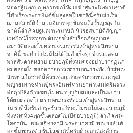
ทอดกฐินทุกบุญทุกวัดขอให้ผมเข้าสู่พระนิพพานชาติ
นี้สำเร็จพระอรหันต์ขั้นสูงสุดในชาตินี้ครับสำเร็จ
ฌานสมาบัติจำนวน2บาททุกขั้นจนถึงขั้นสูงสุดใน
ชาตินี้สำเร็จปฐมฌานสมาบัติ-นิโรธสมาบัติสัญญา
เวทยิตนิโรธทุกระดับทุกขั้นสำเร็จอภิญญาผล
สมาบัติตลอดไปตราบจนกระทั่งเข้าสู่พระนิพพาน
ชาตินี้ ขอคำว่าไม่มีไม่ได้ไม่สำเร็จทุกข์จนเจอคน
พาลสันดาลหยาบ อบายภูมิทั้งหมดจงอย่าปรากฏแก่
ผมตลอดไปตลอดกาลถาวรตราบจนกระทั่งเข้าสู่พระ
นิพพานในชาตินี้ด้วยเทอญสาธุครับขอท่านลุงพุฒิ
พญายมราชท่านปู่พระอินทร์ท่านย่าท่านแม่ศรีหลวง
พ่อฤาษีลิงดำจงอนุโมทนาบุญกับผมและเป็นพยาน
ให้ผมตลอดไปตราบจนกระทั่งผมเข้าสู่พระนิพพาน
ในชาตินี้ครับสาธุครับขอให้ผมไม่พบไม่เจออบายภูมิ
ทั้งหมดทั้ง4ทุกชั้นตลอดไป(ปิดอบายภูมิ) สำเร็จพระ
โสดาบัน--พระสกิทาคามี-พระอนาคามี-พระอรหันต์
ทุกขั้นทุกระดับชั้นในชาตินี้ครับด้วยอานิสงส์การ