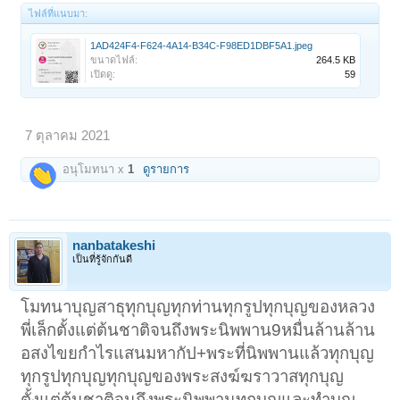
ไฟล์ที่แนบมา:
1AD424F4-F624-4A14-B34C-F98ED1DBF5A1.jpeg
ขนาดไฟล์:
264.5 KB
เปิดดู:
59
7 ตุลาคม 2021
อนุโมทนา x
1
ดูรายการ
nanbatakeshi
เป็นที่รู้จักกันดี
โมทนาบุญสาธุทุกบุญทุกท่านทุกรูปทุกบุญของหลวง
พี่เล็กตั้งแต่ต้นชาติจนถึงพระนิพพาน9หมื่นล้านล้าน
อสงไขยกำไรแสนมหากัป+พระที่นิพพานแล้วทุกบุญ
ทุกรูปทุกบุญทุกบุญของพระสงฆ์ฆราวาสทุกบุญ
ตั้งแต่ต้นชาติจนถึงพระนิพพานทุกบุญและทำบุญ