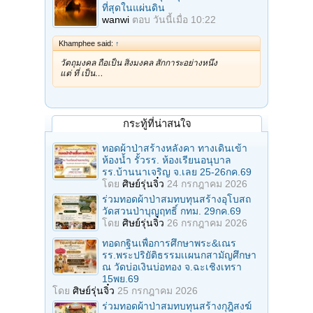
ที่สุดในแผ่นดิน
wanwi
ตอบ
วันนี้เมื่อ 10:22
Khamphee said:
↑
วัตถุมงคล ถือเป็น สิ่งมงคล สักการะอย่างหนึ่ง
แต่ ที่ เป็น…
กระทู้ที่น่าสนใจ
ทอดผ้าป่าสร้างหลังคา ทางเดินเข้า
ห้องน้ำ รั้วรร. ห้องเรียนอนุบาล
รร.บ้านนาเจริญ จ.เลย 25-26กค.69
โดย
ศิษย์รุ่นจิ๋ว
24 กรกฎาคม 2026
ร่วมทอดผ้าป่าสมทบทุนสร้างอุโบสถ
วัดสวนป่าบุญฤทธิ์ กทม. 29กค.69
โดย
ศิษย์รุ่นจิ๋ว
26 กรกฎาคม 2026
ทอดกฐินเพื่อการศึกษาพระ&เณร
รร.พระปริยัติธรรมเเผนกสามัญศึกษา
ณ วัดบ่อเงินบ่อทอง จ.ฉะเชิงเทรา
15พย.69
โดย
ศิษย์รุ่นจิ๋ว
25 กรกฎาคม 2026
ร่วมทอดผ้าป่าสมทบทุนสร้างกุฎิสงฆ์