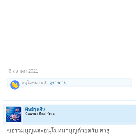
6 ตุลาคม 2021
อนุโมทนา x
2
ดูรายการ
ศิษย์รุ่นจิ๋ว
นิพพานัง ปัจจโยโหตุ
ขอร่วมบุญเเละอนุโมทนาบุญด้วยครับ สาธุ