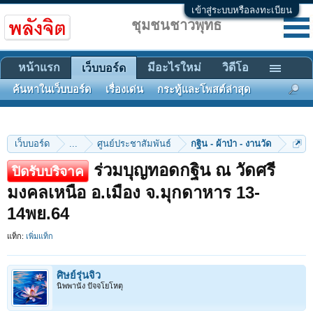
เข้าสู่ระบบหรือลงทะเบียน
ชุมชนชาวพุทธ
หน้าแรก
มีอะไรใหม่
วิดีโอ
เว็บบอร์ด
ค้นหาในเว็บบอร์ด
เรื่องเด่น
กระทู้และโพสต์ล่าสุด
เว็บบอร์ด
...
ศูนย์ประชาสัมพันธ์
กฐิน - ผ้าป่า - งานวัด
ร่วมบุญทอดกฐิน ณ วัดศรี
ปิดรับบริจาค
มงคลเหนือ อ.เมือง จ.มุกดาหาร 13-
14พย.64
แท็ก:
เพิ่มแท็ก
ศิษย์รุ่นจิ๋ว
นิพพานัง ปัจจโยโหตุ