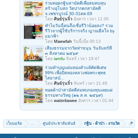
ร่วมทอดกฐินสามัคคีเพื่อสมทบทุน
สร้างอุโบสถ วัดปากตกสามัคคี
จ.เพชรบูรณ์ 30-31ตค.69
โดย
ศิษย์รุ่นจิ๋ว
อังคาร เวลา 11:05
ทำไมวันนี้คนถึงเชื่อรีวิวน้อยลง? รวม
รีวิวจากผู้ใช้บริการจริง ญาณฮีลใจ by
แมวฟ้า
โดย
Maewfah
วันนี้เมื่อ 00:13
เสียงธรรมจากวัดท่าขนุน วันจันทร์ที่
๓ สิงหาคม ๒๕๖๙
โดย
iamfu
จันทร์ เวลา 19:47
ร่วมทําบุญแผ่นทองคำแท้คัดพิเศษ
99% เพื่อปิดทองหลวงพ่อพระพุทธ
ไสยาสน์...
โดย
ศิษย์รุ่นจิ๋ว
จันทร์ เวลา 21:49
ทอดผ้าป่าสามัคคีสมทบกองทุนเผยแผ่
ธรรมทางวิทยุ (๑๒ ส.ค. ๒๕๖๙)
โดย
watsritawee
อังคาร เวลา 01:44
เว็บบอร์ด
...
ศูนย์ประชาสัมพันธ์
กฐิน - ผ้าป่า - งานวัด