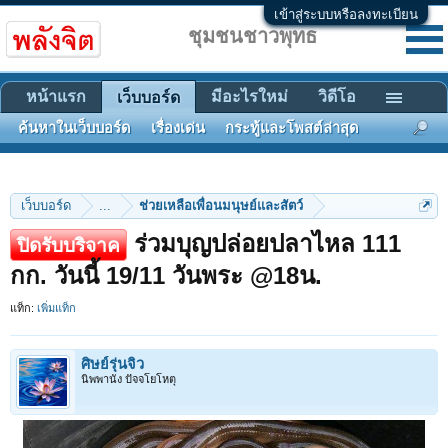
เข้าสู่ระบบหรือลงทะเบียน
ชุมชนชาวพุทธ
หน้าแรก
มีอะไรใหม่
วิดีโอ
เว็บบอร์ด
ค้นหาในเว็บบอร์ด
เรื่องเด่น
กระทู้และโพสต์ล่าสุด
เว็บบอร์ด
...
ช่วยเหลือเพื่อนมนุษย์และสัตว์
ร่วมบุญปล่อยปลาไหล 111
ปิดรับบริจาค
กก. วันนี้ 19/11 วันพระ @18น.
แท็ก:
เพิ่มแท็ก
ศิษย์รุ่นจิ๋ว
นิพพานัง ปัจจโยโหตุ