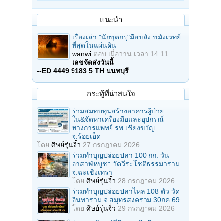
แนะนำ
เรื่องเล่า "นักขุดกรุ"มือขลัง ขมังเวทย์
ที่สุดในแผ่นดิน
wanwi
ตอบ
เมื่อวาน เวลา 14:11
เลขจัดส่งวันนี้
--ED 4449 9183 5 TH นนทบุรี
…
กระทู้ที่น่าสนใจ
ร่วมสมทบทุนสร้างอาคารผู้ป่วย
ใน&จัดหาเครื่องมือและอุปกรณ์
ทางการแพทย์ รพ.เชียงขวัญ
จ.ร้อยเอ็ด
โดย
ศิษย์รุ่นจิ๋ว
27 กรกฎาคม 2026
ร่วมทําบุญปล่อยปลา 100 กก. วัน
อาสาฬหบูชา วัดวีระโชติธรรมาราม
จ.ฉะเชิงเทรา
โดย
ศิษย์รุ่นจิ๋ว
28 กรกฎาคม 2026
ร่วมทําบุญปล่อยปลาไหล 108 ตัว วัด
อินทาราม จ.สมุทรสงคราม 30กค.69
โดย
ศิษย์รุ่นจิ๋ว
29 กรกฎาคม 2026