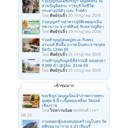
ร่วมบุญกับเเม่ชีภิรญา ปัญอิสสระ ณ
สวนปัญอิสสระ ราชบุรี ไถ่ชีวิต
กระต่าย20ตัว เเละ วัว4ตัว
โดย
ศิษย์รุ่นจิ๋ว
30 กรกฎาคม 2026
ร่วมบุญสร้างอาคารอุบัติเหตุฉุกเฉิน
รพ.เขาวง จ.กาฬสินธุ์ กับหลวงปู่ศิลา
โดย
ศิษย์รุ่นจิ๋ว
29 กรกฎาคม 2026
ร่วมทําบุญปล่อยปูทะเล กับพระ
อานนท์ สีปลื้ม ถวายเป็นพระราชกุศล
ปิดรับ 12สค.69
โดย
ศิษย์รุ่นจิ๋ว
31 กรกฎาคม 2026
ร่วมทําบุญกับมูลนิธิธรรมดี ปล่อยปลา
9,999 ตัว @16น. 31กค.69
โดย
ศิษย์รุ่นจิ๋ว
31 กรกฎาคม 2026
เข้าชมมาก
ขอเชิญร่วมบุญเป็นเจ้าภาพถวายพระ
อุปคุต 9 นิ้ว เนื้อทองเหลือง วัดปงค์
เชียงราย
โดย
ไข่หวานน้อย
พฤหัสบดี เวลา
08:23
ร่วมทอดกฐินสมทบทุนสร้างอุโบสถ วัด
สุพีรอนวนาราม จ.ปราจีนบุรี