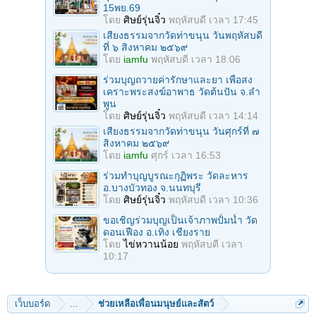
15พย.69
โดย
ศิษย์รุ่นจิ๋ว
พฤหัสบดี เวลา 17:45
เสียงธรรมจากวัดท่าขนุน วันพฤหัสบดี
ที่ ๖ สิงหาคม ๒๕๖๙
โดย
iamfu
พฤหัสบดี เวลา 18:06
ร่วมบุญถวายค่ารักษาและยา เพื่อสง
เคราะพระสงฆ์อาพาธ วัดต้นปัน จ.ลํา
พูน
โดย
ศิษย์รุ่นจิ๋ว
พฤหัสบดี เวลา 14:14
เสียงธรรมจากวัดท่าขนุน วันศุกร์ที่ ๗
สิงหาคม ๒๕๖๙
โดย
iamfu
ศุกร์ เวลา 16:53
ร่วมทําบุญบูรณะกุฏิพระ วัดละหาร
อ.บางบัวทอง จ.นนทบุรี
โดย
ศิษย์รุ่นจิ๋ว
พฤหัสบดี เวลา 10:36
ขอเชิญร่วมบุญเป็นเจ้าภาพปั้มน้ำ วัด
ดอนเฟือง อ.เทิง เชียงราย
โดย
ไข่หวานน้อย
พฤหัสบดี เวลา
10:17
เว็บบอร์ด
...
ช่วยเหลือเพื่อนมนุษย์และสัตว์