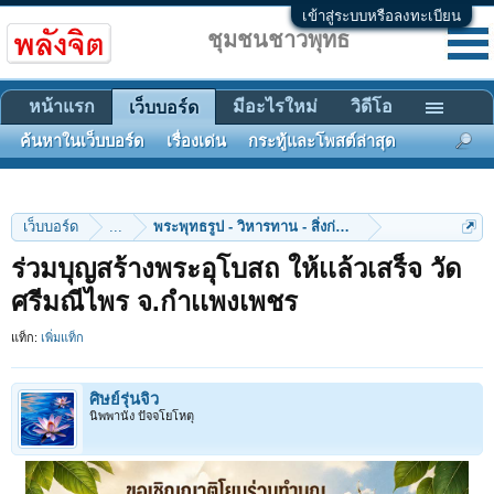
เข้าสู่ระบบหรือลงทะเบียน
ชุมชนชาวพุทธ
หน้าแรก
มีอะไรใหม่
วิดีโอ
เว็บบอร์ด
ค้นหาในเว็บบอร์ด
เรื่องเด่น
กระทู้และโพสต์ล่าสุด
เว็บบอร์ด
...
พระพุทธรูป - วิหารทาน - สิ่งก่อสร้าง
ร่วมบุญสร้างพระอุโบสถ ให้เเล้วเสร็จ วัด
ศรีมณีไพร จ.กําเเพงเพชร
แท็ก:
เพิ่มแท็ก
ศิษย์รุ่นจิ๋ว
นิพพานัง ปัจจโยโหตุ