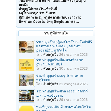
วันอาทิตย์ แรม ๑๑ ค่ำ เดือนแปดหลัง (๘๘) ปี
มะเมีย
ทำบุญใส่บาตรในเช้าวันนี้
อนุโมทนาบุญร่วมกันครับ
สุทินนัง วะตะเม ทานัง อาสะวักขะยาวะหัง
นิพพานะ ปัจจะโย โหตุ ปัจจุบันเนกาเล…
กระทู้ที่น่าสนใจ
ร่วมบุญสร้างกุฎิสงฆ์6หลัง ณ วัดป่าสิริ
แอชราม ปท.อินเดีย มูลนิธิพระ
อาจารย์มั่น ภูริทัตโต
โดย
ศิษย์รุ่นจิ๋ว
26 กรกฎาคม 2026
ร่วมทําบุญสร้างห้องนั้า4ห้อง วัด
อุทยาน จ.นนทบุรี
โดย
ศิษย์รุ่นจิ๋ว
30 กรกฎาคม 2026
ร่วมทําบุญสร้างเมรุ วัดท่าทราย
จ.สุโขทัย
โดย
ศิษย์รุ่นจิ๋ว
31 กรกฎาคม 2026
ร่วมทําบุญสร้างศาลาธรรม วัดผาวี
อ.พาน จ.เชียงราย
โดย
ศิษย์รุ่นจิ๋ว
29 กรกฎาคม 2026
ขอเชิญร่วมเป็นเจ้าภาพชุดโคมไฟโซ
ล่าเซล