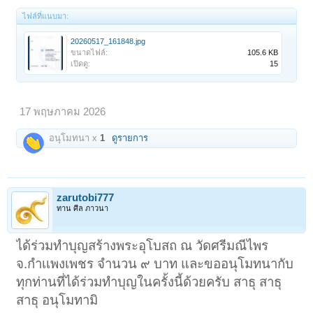
ไฟล์ที่แนบมา:
20260517_161848.jpg
ขนาดไฟล์:
105.6 KB
เปิดดู:
15
17 พฤษภาคม 2026
อนุโมทนา x
1
ดูรายการ
zarutobi777
ทาน ศีล ภาวนา
ได้ร่วมทำบุญสร้างพระอุโบสถ ณ วัดศรีมณีไพร
จ.กําเเพงเพชร จำนวน ๙ บาท และขออนุโมทนากับ
ทุกท่านที่ได้ร่วมทำบุญในครั้งนี้ด้วยครับ สาธุ สาธุ
สาธุ อนุโมทามิ