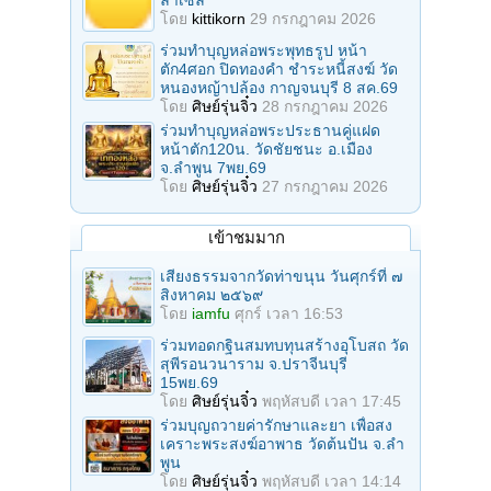
โดย
kittikorn
29 กรกฎาคม 2026
ร่วมทําบุญหล่อพระพุทธรูป หน้า
ตัก4ศอก ปิดทองคํา ชําระหนี้สงฆ์ วัด
หนองหญ้าปล้อง กาญจนบุรี 8 สค.69
โดย
ศิษย์รุ่นจิ๋ว
28 กรกฎาคม 2026
ร่วมทําบุญหล่อพระประธานคู่แฝด
หน้าตัก120น. วัดชัยชนะ อ.เมือง
จ.ลำพูน 7พย.69
โดย
ศิษย์รุ่นจิ๋ว
27 กรกฎาคม 2026
เข้าชมมาก
เสียงธรรมจากวัดท่าขนุน วันศุกร์ที่ ๗
สิงหาคม ๒๕๖๙
โดย
iamfu
ศุกร์ เวลา 16:53
ร่วมทอดกฐินสมทบทุนสร้างอุโบสถ วัด
สุพีรอนวนาราม จ.ปราจีนบุรี
15พย.69
โดย
ศิษย์รุ่นจิ๋ว
พฤหัสบดี เวลา 17:45
ร่วมบุญถวายค่ารักษาและยา เพื่อสง
เคราะพระสงฆ์อาพาธ วัดต้นปัน จ.ลํา
พูน
โดย
ศิษย์รุ่นจิ๋ว
พฤหัสบดี เวลา 14:14