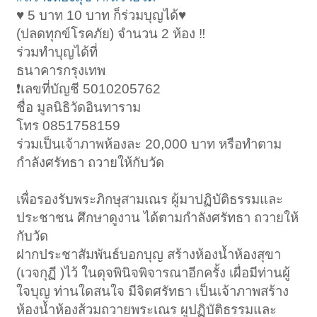
♥️ 5 บาท 10 บาท ก็ร่วมบุญได้♥️
(ปลดทุกข์โรคภัย) จำนวน 2 ห้อง ‼️
ร่วมทำบุญได้ที่
ธนาคารกรุงเทพ️
❗เลขที่บัญชี 5010205762
ชื่อ มูลนิธิวัดอินทาราม
โทร 0851758159
ร่วมเป็นเจ้าภาพห้องละ 20,000 บาท หรือทำตาม
กำลังศรัทธา ถวายให้กับวัด
เพื่อรองรับพระภิกษุสามเณร ผู้มาปฏิบัติธรรมและ
ประชาชน ศึกษาดูงาน ได้ตามกำลังศรัทธา ถวายให้
กับวัด
ฝากประชาสัมพันธ์บอกบุญ สร้างห้องน้ำห้องสุขา
(เวจกุฏี )ไว้ ในดุจพินิจพิจารณาอีกครั้ง เผื่อมีท่านผู้
ใจบุญ ท่านใดสนใจ มีจิตศรัทธา เป็นเจ้าภาพสร้าง
ห้องน้ำห้องส้วมถวายพระเณร ผูปฏิบัติธรรมและ