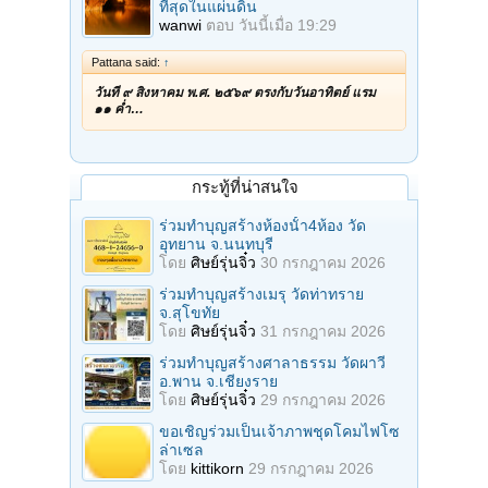
ที่สุดในแผ่นดิน
wanwi
ตอบ
วันนี้เมื่อ 19:29
Pattana said:
↑
วันที่ ๙ สิงหาคม พ.ศ. ๒๕๖๙ ตรงกับวันอาทิตย์ แรม
๑๑ ค่ำ…
กระทู้ที่น่าสนใจ
ร่วมทําบุญสร้างห้องนั้า4ห้อง วัด
อุทยาน จ.นนทบุรี
โดย
ศิษย์รุ่นจิ๋ว
30 กรกฎาคม 2026
ร่วมทําบุญสร้างเมรุ วัดท่าทราย
จ.สุโขทัย
โดย
ศิษย์รุ่นจิ๋ว
31 กรกฎาคม 2026
ร่วมทําบุญสร้างศาลาธรรม วัดผาวี
อ.พาน จ.เชียงราย
โดย
ศิษย์รุ่นจิ๋ว
29 กรกฎาคม 2026
ขอเชิญร่วมเป็นเจ้าภาพชุดโคมไฟโซ
ล่าเซล
โดย
kittikorn
29 กรกฎาคม 2026