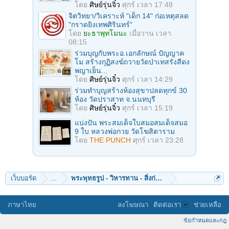
โดย
ศิษย์รุ่นจิ๋ว
ศุกร์ เวลา 17:48
จิตวิทยา/วิเคราะห์ "เด็ก 14" ก่อเหตุสลด
"กราดยิงเทพศิรินทร์"
โดย
ยะธาพุทโมนะ
เมื่อวาน เวลา
08:15
ร่วมบุญกับพระอ.เอกลักษณ์ ปัญญาค
โม สร้างกุฏิสงฆ์ถวายวัดป่าเทสรังสีดง
พญาเย็น...
โดย
ศิษย์รุ่นจิ๋ว
ศุกร์ เวลา 14:29
ร่วมทําบุญสร้างห้องสุขาปลดทุกข์ 30
ห้อง วัดปราสาท จ.นนทบุรี
โดย
ศิษย์รุ่นจิ๋ว
ศุกร์ เวลา 15:19
แบ่งปัน พระสมเด็จใบสมอสมเด็จสมอ
9 ใบ หลวงพ่อกวย วัดโฆสิตาราม
โดย
THE PUNCH
ศุกร์ เวลา 23:28
เว็บบอร์ด
...
พระพุทธรูป - วิหารทาน - สิ่งก่อสร้าง
ภาษาไทย
ลงโฆษณา
ติดต่อเรา
ช่วยเหลือ
ข้อกำหนดและกฎ