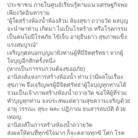
ประชาชน ภายในศูนย์เรียนรู้ตามแนวเศรษฐกิจพอ
เพียงวัดอินทาราม
“ผู้ใดสร้างห้องน้ำห้องส้วม ห้องสุขา ถวายวัด ผลบุญ
จะนำพาท่าน เกิดมา ไม่เป็นโรคร้าย หรือโรคกรรม
เป็นคนไม่มีโรคภัย ไข้เจ็บ อายุยืนยาว สุขภาพแข็ง
แรงสมบูรณ์”‍
เจริญกุศลบอกบุญมายังท่านผู้ที่มีจิตศรัทธา จากผู้
ใจบุญอีกสักครั้งหนึ่ง
(หากเป็นการรบกวนต้องขออภัย)
อานิสงส์แห่งการสร้างห้องน้ำ ท่านว่ามีผลในเรื่อง
สุขภาพ จึงเจริญพรผู้มีจิตศรัทธาผู้ใจบุญทุกท่านได้
ร่วมเป็นเจ้าภาพสร้างห้องน้ำถวายวัด ขอให้ผู้ที่ร่วม
ทำบุญทุกท่าน จงประสพแต่ความสุขความเจริญด้วย
อายุ วรรณะ สุขะ พละ ปฎิภาณ ธนสารสมบัติ ด้วย
เทอญ.
อานิสงส์ในการสร้างห้องน้ำถวายวัด
ส่งผลให้คนที่ทุกข์ใจมาก ก็จะคลายทุกข์ โศก โรค