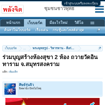
เข้าสู่ระบบหรือลงทะเบียน
ชุมชนชาวพุทธ
หน้าแรก
มีอะไรใหม่
วิดีโอ
เว็บบอร์ด
ค้นหาในเว็บบอร์ด
เรื่องเด่น
กระทู้และโพสต์ล่าสุด
เว็บบอร์ด
...
พระพุทธรูป - วิหารทาน - สิ่งก่อสร้าง
ร่วมบุญสร้างห้องสุขา 2 ห้อง ถวายวัดอิน
ทาราม จ.สมุทรสงคราม
แท็ก:
เพิ่มแท็ก
ศิษย์รุ่นจิ๋ว
นิพพานัง ปัจจโยโหตุ