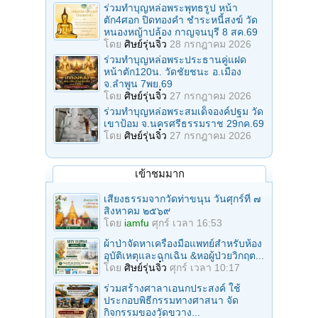
ร่วมทําบุญหล่อพระพุทธรูป หน้า
ตัก4ศอก ปิดทองคํา ชําระหนี้สงฆ์ วัด
หนองหญ้าปล้อง กาญจนบุรี 8 สค.69
โดย
ศิษย์รุ่นจิ๋ว
28 กรกฎาคม 2026
ร่วมทําบุญหล่อพระประธานคู่แฝด
หน้าตัก120น. วัดชัยชนะ อ.เมือง
จ.ลำพูน 7พย.69
โดย
ศิษย์รุ่นจิ๋ว
27 กรกฎาคม 2026
ร่วมทําบุญหล่อพระสมเด็จองค์ปฐม วัด
เขาป้อม จ.นครศรีธรรมราช 29กค.69
โดย
ศิษย์รุ่นจิ๋ว
27 กรกฎาคม 2026
เข้าชมมาก
เสียงธรรมจากวัดท่าขนุน วันศุกร์ที่ ๗
สิงหาคม ๒๕๖๙
โดย
iamfu
ศุกร์ เวลา 16:53
ผ้าป่าจัดหาเครื่องมือแพทย์สำหรับห้อง
อุบัติเหตุและฉุกเฉิน &หอผู้ป่วยวิกฤต...
โดย
ศิษย์รุ่นจิ๋ว
ศุกร์ เวลา 10:17
ร่วมสร้างศาลาเอนกประสงค์ ใช้
ประกอบพิธีกรรมทางศาสนา จัด
กิจกรรมของวัดขวาง...