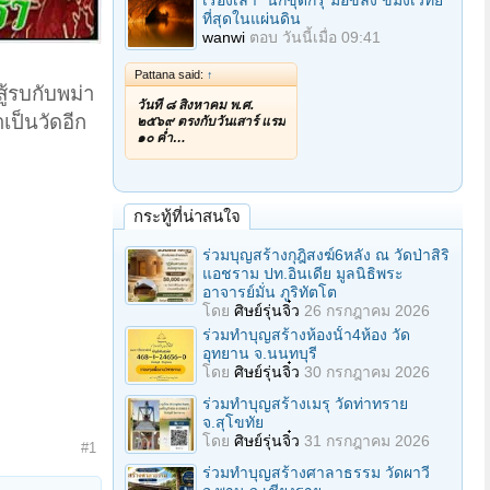
เรื่องเล่า "นักขุดกรุ"มือขลัง ขมังเวทย์
ที่สุดในแผ่นดิน
wanwi
ตอบ
วันนี้เมื่อ 09:41
Pattana said:
↑
ู้รบกับพม่า
วันที่ ๘ สิงหาคม พ.ศ.
เป็นวัดอีก
๒๕๖๙ ตรงกับวันเสาร์ แรม
๑๐ ค่ำ…
กระทู้ที่น่าสนใจ
ร่วมบุญสร้างกุฎิสงฆ์6หลัง ณ วัดป่าสิริ
แอชราม ปท.อินเดีย มูลนิธิพระ
อาจารย์มั่น ภูริทัตโต
โดย
ศิษย์รุ่นจิ๋ว
26 กรกฎาคม 2026
ร่วมทําบุญสร้างห้องนั้า4ห้อง วัด
อุทยาน จ.นนทบุรี
โดย
ศิษย์รุ่นจิ๋ว
30 กรกฎาคม 2026
ร่วมทําบุญสร้างเมรุ วัดท่าทราย
จ.สุโขทัย
โดย
ศิษย์รุ่นจิ๋ว
31 กรกฎาคม 2026
#1
ร่วมทําบุญสร้างศาลาธรรม วัดผาวี