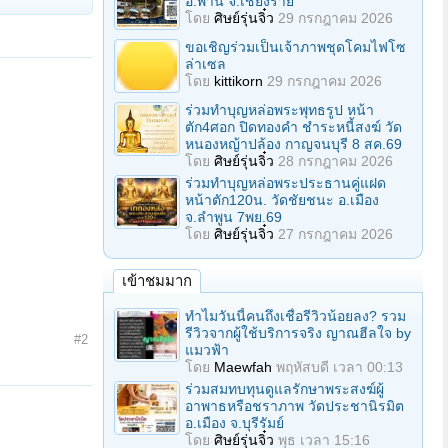
อ.พาน จ.เชียงราย
โดย
ศิษย์รุ่นจิ๋ว
29 กรกฎาคม 2026
ขอเชิญร่วมเป็นเจ้าภาพชุดโคมไฟโซ
ล่าเซล
โดย
kittikorn
29 กรกฎาคม 2026
ร่วมทําบุญหล่อพระพุทธรูป หน้า
ตัก4ศอก ปิดทองคํา ชําระหนี้สงฆ์ วัด
หนองหญ้าปล้อง กาญจนบุรี 8 สค.69
โดย
ศิษย์รุ่นจิ๋ว
28 กรกฎาคม 2026
ร่วมทําบุญหล่อพระประธานคู่แฝด
หน้าตัก120น. วัดชัยชนะ อ.เมือง
จ.ลำพูน 7พย.69
โดย
ศิษย์รุ่นจิ๋ว
27 กรกฎาคม 2026
เข้าชมมาก
ทำไมวันนี้คนถึงเชื่อรีวิวน้อยลง? รวม
รีวิวจากผู้ใช้บริการจริง ญาณฮีลใจ by
#2
แมวฟ้า
โดย
Maewfah
พฤหัสบดี เวลา 00:13
ร่วมสมทบทุนดูแลรักษาพระสงฆ์ผู้
อาพาธหรือชราภาพ วัดประชานิรมิต
อ.เมือง จ.บุรีรัมย์
โดย
ศิษย์รุ่นจิ๋ว
พุธ เวลา 15:16