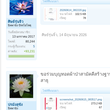
ไฟล์ที่แนบมา:
20260614_082220.jpg
ขนาดไฟล์:
102.5 KB
เปิดดู:
78
ศิษย์รุ่นจิ๋ว
นิพพานัง ปัจจโยโหตุ
วันที่สมัครสมาชิก:
ศิษย์รุ่นจิ๋ว
,
14 มิถุนายน 2026
13 มกราคม 2017
โพสต์:
80,244
กระทู้เรื่องเด่น:
5
ค่าพลัง:
+93,231
ขอร่วมบุญทอดผ้าป่าสามัคคีสร้างฐาน
สาธุ
ไฟล์ที่แนบมา:
screenshot_20260615_083517.png
ขนาดไฟล์:
273.2 KB
ปรมังสุขัง
เปิดดู:
67
นิพพานัง