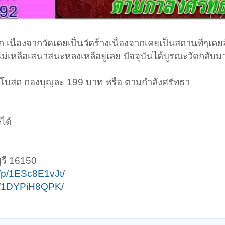
เนื่องจากวัดเคยเป็นวัดร้างเนื่องจากเคยเป็นสถานที่ๆเคยส
่เหลือเสนาสนะหลงเหลือยู่เลย ปัจจุบันได้บูรณะวัดกลับมา
งอุโบสถ กองบุญละ 199 บาท หรือ ตามกำลังศรัทธา
ได้
ุรี 16150
/p/1ESc8E1vJt/
re/1DYPiH8QPK/