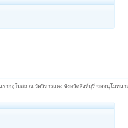
รากอุโบสถ ณ วัดวิหารแดง จังหวัดสิงห์บุรี ขออนุโมทนาส