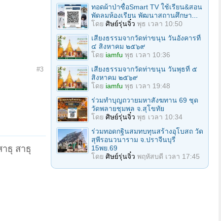
ทอดผ้าป่าซื้อSmart TV ใช้เรียน&สอน
พัดลมห้องเรียน พัฒนาสถานศึกษา...
โดย
ศิษย์รุ่นจิ๋ว
พุธ เวลา 10:50
เสียงธรรมจากวัดท่าขนุน วันอังคารที่
๔ สิงหาคม ๒๕๖๙
โดย
iamfu
พุธ เวลา 10:36
เสียงธรรมจากวัดท่าขนุน วันพุธที่ ๕
#3
สิงหาคม ๒๕๖๙
โดย
iamfu
พุธ เวลา 19:48
ร่วมทําบุญถวายมหาสังฆทาน 69 ชุด
วัดพลายชุมพล จ.สุโขทัย
โดย
ศิษย์รุ่นจิ๋ว
พุธ เวลา 10:34
ร่วมทอดกฐินสมทบทุนสร้างอุโบสถ วัด
สุพีรอนวนาราม จ.ปราจีนบุรี
าธุ สาธุ
15พย.69
โดย
ศิษย์รุ่นจิ๋ว
พฤหัสบดี เวลา 17:45