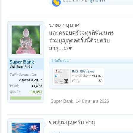
อนุโมทนา x
1
ดูรายการ
นายภานุมาศ
และครอบครัวจตุรพิพัฒนพร
ร่วมบุญกุศลครั้งนี้ด้วยครับ
สาธุ...☺️♥️
ไฟล์ที่แนบมา:
Super Bank
จงทำดีอย่าทำชั่ว
IMG_0973.jpeg
วันที่สมัครสมาชิก:
ขนาดไฟล์:
279.4 KB
2 ตุลาคม 2017
เปิดดู:
82
โพสต์:
33,473
ค่าพลัง:
+18,053
Super Bank
,
14 มิถุนายน 2026
ขอร่วมบุญครับ สาธุ