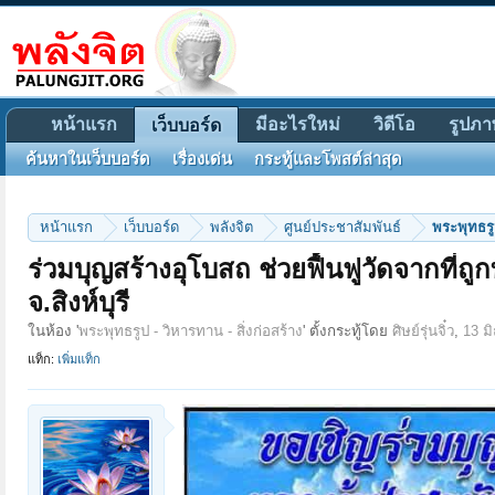
หน้าแรก
มีอะไรใหม่
วิดีโอ
รูปภา
เว็บบอร์ด
ค้นหาในเว็บบอร์ด
เรื่องเด่น
กระทู้และโพสต์ล่าสุด
หน้าแรก
เว็บบอร์ด
พลังจิต
ศูนย์ประชาสัมพันธ์
พระพุทธรูป
ร่วมบุญสร้างอุโบสถ ช่วยฟื้นฟูวัดจากที่ถู
จ.สิงห์บุรี
ในห้อง '
พระพุทธรูป - วิหารทาน - สิ่งก่อสร้าง
' ตั้งกระทู้โดย
ศิษย์รุ่นจิ๋ว
,
13 ม
แท็ก:
เพิ่มแท็ก