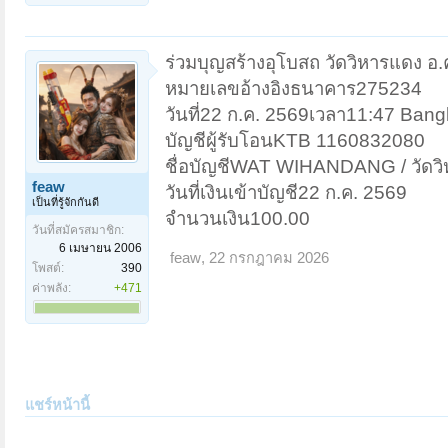
ร่วมบุญสร้างอุโบสถ วัดวิหารแดง อ.ค
หมายเลขอ้างอิงธนาคาร275234
วันที่22 ก.ค. 2569เวลา11:47 Ban
บัญชีผู้รับโอนKTB 1160832080
ชื่อบัญชีWAT WIHANDANG / วัดว
feaw
วันที่เงินเข้าบัญชี22 ก.ค. 2569
เป็นที่รู้จักกันดี
จำนวนเงิน100.00
วันที่สมัครสมาชิก:
6 เมษายน 2006
feaw
,
22 กรกฎาคม 2026
โพสต์:
390
ค่าพลัง:
+471
แชร์หน้านี้