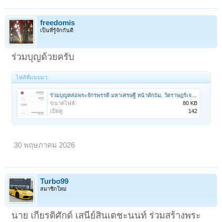
freedomis
เป็นที่รู้จักกันดี
ร่วมบุญด้วยครับ
ไฟล์ที่แนบมา:
ร่วมบุญหล่อพระจักรพรรดิ มหาเศรษฐี หน้าตัก5ม. วัดราษฎร์เจริญ จ.นครสวรรค์ 31พค.69.jpg
ขนาดไฟล์:
80 KB
เปิดดู:
142
30 พฤษภาคม 2026
Turbo99
สมาชิกใหม่
นาย เกียรติศักด์ เสนีย์สินเตชะนนท์ ร่วมสร้างพระ