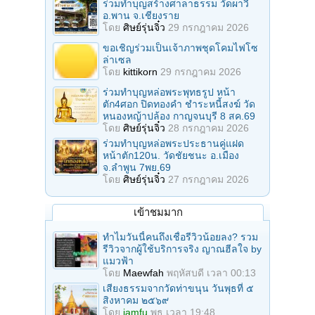
ร่วมทําบุญสร้างศาลาธรรม วัดผาวี
อ.พาน จ.เชียงราย
โดย
ศิษย์รุ่นจิ๋ว
29 กรกฎาคม 2026
ขอเชิญร่วมเป็นเจ้าภาพชุดโคมไฟโซ
ล่าเซล
โดย
kittikorn
29 กรกฎาคม 2026
ร่วมทําบุญหล่อพระพุทธรูป หน้า
ตัก4ศอก ปิดทองคํา ชําระหนี้สงฆ์ วัด
หนองหญ้าปล้อง กาญจนบุรี 8 สค.69
โดย
ศิษย์รุ่นจิ๋ว
28 กรกฎาคม 2026
ร่วมทําบุญหล่อพระประธานคู่แฝด
หน้าตัก120น. วัดชัยชนะ อ.เมือง
จ.ลำพูน 7พย.69
โดย
ศิษย์รุ่นจิ๋ว
27 กรกฎาคม 2026
เข้าชมมาก
ทำไมวันนี้คนถึงเชื่อรีวิวน้อยลง? รวม
รีวิวจากผู้ใช้บริการจริง ญาณฮีลใจ by
แมวฟ้า
โดย
Maewfah
พฤหัสบดี เวลา 00:13
เสียงธรรมจากวัดท่าขนุน วันพุธที่ ๕
สิงหาคม ๒๕๖๙
โดย
iamfu
พุธ เวลา 19:48