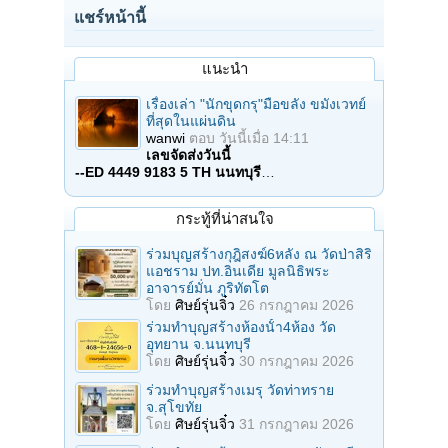
แชร์หน้านี้
แนะนำ
เรื่องเล่า "นักขุดกรุ"มือขลัง ขมังเวทย์
ที่สุดในแผ่นดิน
wanwi
ตอบ
วันนี้เมื่อ 14:11
เลขจัดส่งวันนี้
--ED 4449 9183 5 TH นนทบุรี
…
กระทู้ที่น่าสนใจ
ร่วมบุญสร้างกุฎิสงฆ์6หลัง ณ วัดป่าสิริ
แอชราม ปท.อินเดีย มูลนิธิพระ
อาจารย์มั่น ภูริทัตโต
โดย
ศิษย์รุ่นจิ๋ว
26 กรกฎาคม 2026
ร่วมทําบุญสร้างห้องนั้า4ห้อง วัด
อุทยาน จ.นนทบุรี
โดย
ศิษย์รุ่นจิ๋ว
30 กรกฎาคม 2026
ร่วมทําบุญสร้างเมรุ วัดท่าทราย
จ.สุโขทัย
โดย
ศิษย์รุ่นจิ๋ว
31 กรกฎาคม 2026