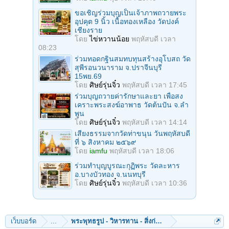
ขอเชิญร่วมบุญเป็นเจ้าภาพถวายพระ
อุปคุต 9 นิ้ว เนื้อทองเหลือง วัดปงค์
เชียงราย
โดย
ไข่หวานน้อย
พฤหัสบดี เวลา
08:23
ร่วมทอดกฐินสมทบทุนสร้างอุโบสถ วัด
สุพีรอนวนาราม จ.ปราจีนบุรี
15พย.69
โดย
ศิษย์รุ่นจิ๋ว
พฤหัสบดี เวลา 17:45
ร่วมบุญถวายค่ารักษาและยา เพื่อสง
เคราะพระสงฆ์อาพาธ วัดต้นปัน จ.ลํา
พูน
โดย
ศิษย์รุ่นจิ๋ว
พฤหัสบดี เวลา 14:14
เสียงธรรมจากวัดท่าขนุน วันพฤหัสบดี
ที่ ๖ สิงหาคม ๒๕๖๙
โดย
iamfu
พฤหัสบดี เวลา 18:06
ร่วมทําบุญบูรณะกุฏิพระ วัดละหาร
อ.บางบัวทอง จ.นนทบุรี
โดย
ศิษย์รุ่นจิ๋ว
พฤหัสบดี เวลา 10:36
เว็บบอร์ด
...
พระพุทธรูป - วิหารทาน - สิ่งก่อสร้าง