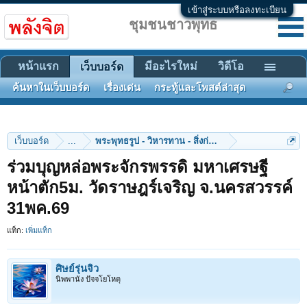
เข้าสู่ระบบหรือลงทะเบียน
ชุมชนชาวพุทธ
หน้าแรก
มีอะไรใหม่
วิดีโอ
เว็บบอร์ด
ค้นหาในเว็บบอร์ด
เรื่องเด่น
กระทู้และโพสต์ล่าสุด
เว็บบอร์ด
...
พระพุทธรูป - วิหารทาน - สิ่งก่อสร้าง
ร่วมบุญหล่อพระจักรพรรดิ มหาเศรษฐี
หน้าตัก5ม. วัดราษฎร์เจริญ จ.นครสวรรค์
31พค.69
แท็ก:
เพิ่มแท็ก
ศิษย์รุ่นจิ๋ว
นิพพานัง ปัจจโยโหตุ