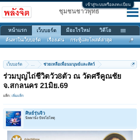
เข้าสู่ระบบหรือลงทะเบียน
ชุมชนชาวพุทธ
หน้าแรก
มีอะไรใหม่
วิดีโอ
เว็บบอร์ด
ค้นหาในเว็บบอร์ด
เรื่องเด่น
กระทู้และโพสต์ล่าสุด
เว็บบอร์ด
...
ช่วยเหลือเพื่อนมนุษย์และสัตว์
ร่วมบุญไถ่ชีวิตวัว8ตัว ณ วัดศรีคูณชัย
จ.สกลนคร 21มิย.69
แท็ก:
เพิ่มแท็ก
ศิษย์รุ่นจิ๋ว
นิพพานัง ปัจจโยโหตุ