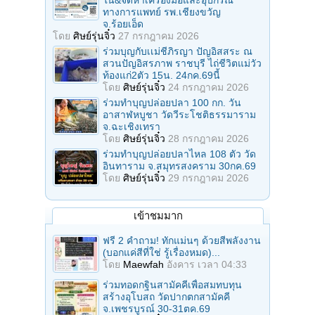
ใน&จัดหาเครื่องมือและอุปกรณ์
ทางการแพทย์ รพ.เชียงขวัญ
จ.ร้อยเอ็ด
โดย
ศิษย์รุ่นจิ๋ว
27 กรกฎาคม 2026
ร่วมบุญกับเเม่ชีภิรญา ปัญอิสสระ ณ
สวนปัญอิสรภาพ ราชบุรี ไถ่ชีวิตแม่วัว
ท้องแก่2ตัว 15น. 24กค.69นี้
โดย
ศิษย์รุ่นจิ๋ว
24 กรกฎาคม 2026
ร่วมทําบุญปล่อยปลา 100 กก. วัน
อาสาฬหบูชา วัดวีระโชติธรรมาราม
จ.ฉะเชิงเทรา
โดย
ศิษย์รุ่นจิ๋ว
28 กรกฎาคม 2026
ร่วมทําบุญปล่อยปลาไหล 108 ตัว วัด
อินทาราม จ.สมุทรสงคราม 30กค.69
โดย
ศิษย์รุ่นจิ๋ว
29 กรกฎาคม 2026
เข้าชมมาก
ฟรี 2 คำถาม! ทักแม่นๆ ด้วยสีพลังงาน
(บอกแค่สีที่ใช่ รู้เรื่องหมด)...
โดย
Maewfah
อังคาร เวลา 04:33
ร่วมทอดกฐินสามัคคีเพื่อสมทบทุน
สร้างอุโบสถ วัดปากตกสามัคคี
จ.เพชรบูรณ์ 30-31ตค.69