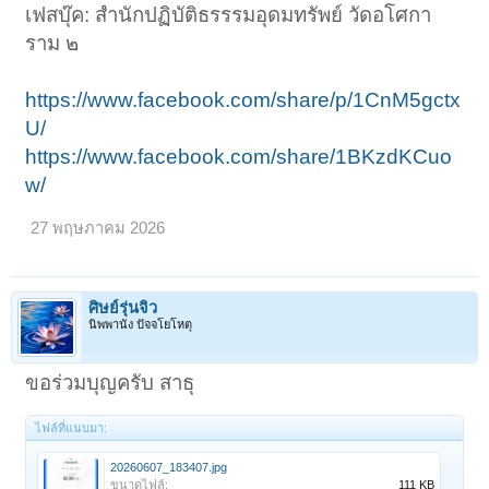
เฟสบุ๊ค: สำนักปฏิบัติธรรรมอุดมทรัพย์ วัดอโศกา
ราม ๒
https://www.facebook.com/share/p/1CnM5gctx
U/
https://www.facebook.com/share/1BKzdKCuo
w/
27 พฤษภาคม 2026
ศิษย์รุ่นจิ๋ว
นิพพานัง ปัจจโยโหตุ
ขอร่วมบุญครับ สาธุ
ไฟล์ที่แนบมา:
20260607_183407.jpg
ขนาดไฟล์:
111 KB