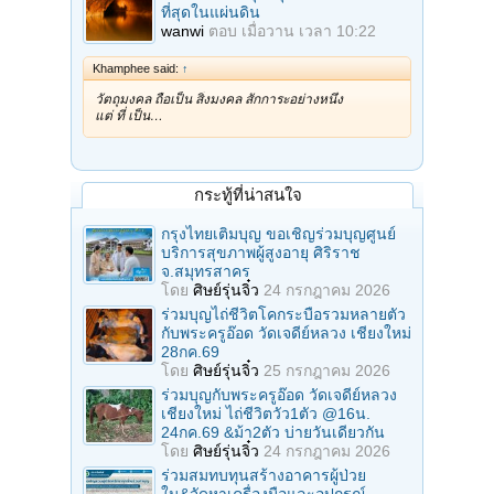
ที่สุดในแผ่นดิน
wanwi
ตอบ
เมื่อวาน เวลา 10:22
Khamphee said:
↑
วัตถุมงคล ถือเป็น สิ่งมงคล สักการะอย่างหนึ่ง
แต่ ที่ เป็น…
กระทู้ที่น่าสนใจ
กรุงไทยเติมบุญ ขอเชิญร่วมบุญศูนย์
บริการสุขภาพผู้สูงอายุ ศิริราช
จ.สมุทรสาคร
โดย
ศิษย์รุ่นจิ๋ว
24 กรกฎาคม 2026
ร่วมบุญไถ่ชีวิตโคกระบือรวมหลายตัว
กับพระครูอ๊อด วัดเจดีย์หลวง เชียงใหม่
28กค.69
โดย
ศิษย์รุ่นจิ๋ว
25 กรกฎาคม 2026
ร่วมบุญกับพระครูอ๊อด วัดเจดีย์หลวง
เชียงใหม่ ไถ่ชีวิตวัว1ตัว @16น.
24กค.69 &ม้า2ตัว บ่ายวันเดียวกัน
โดย
ศิษย์รุ่นจิ๋ว
24 กรกฎาคม 2026
ร่วมสมทบทุนสร้างอาคารผู้ป่วย