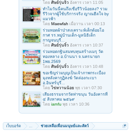
โดย
ศิษย์รุ่นจิ๋ว
อังคาร เวลา 11:05
ทำไมวันนี้คนถึงเชื่อรีวิวน้อยลง? รวม
รีวิวจากผู้ใช้บริการจริง ญาณฮีลใจ by
แมวฟ้า
โดย
Maewfah
เมื่อวาน เวลา 00:13
ร่วมทอดผ้าป่าสงเคราะห์เด็กด้อยโอ
กาศ รร.หมู่บ้านเด็ก-มูลนิธิเด็ก
กาญจนบุรี...
โดย
ศิษย์รุ่นจิ๋ว
อังคาร เวลา 10:37
ร่วมทอดกฐินสมทบทุนสร้างเมรุ วัด
ทองหลาง อ.บ้านนา จ.นครนายก
1พย.2569
โดย
ศิษย์รุ่นจิ๋ว
อังคาร เวลา 10:48
ขอเชิญร่วมบุญเป็นเจ้าภาพกระเบื้อง
มุงหลังคากุฏิสงฆ์ วัดล่องกะเบา
อ.อินทร์บุรี...
โดย
ไข่หวานน้อย
พุธ เวลา 07:30
เสียงธรรมจากวัดท่าขนุน วันอังคารที่
๔ สิงหาคม ๒๕๖๙
โดย
iamfu
พุธ เวลา 10:36
เว็บบอร์ด
...
ช่วยเหลือเพื่อนมนุษย์และสัตว์