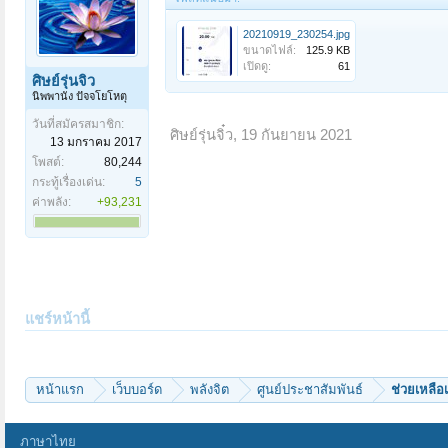
20210919_230254.jpg
ขนาดไฟล์:
125.9 KB
เปิดดู:
61
ศิษย์รุ่นจิ๋ว
นิพพานัง ปัจจโยโหตุ
วันที่สมัครสมาชิก:
ศิษย์รุ่นจิ๋ว
,
19 กันยายน 2021
13 มกราคม 2017
โพสต์:
80,244
กระทู้เรื่องเด่น:
5
ค่าพลัง:
+93,231
แชร์หน้านี้
หน้าแรก
เว็บบอร์ด
พลังจิต
ศูนย์ประชาสัมพันธ์
ช่วยเหลือเ
ภาษาไทย