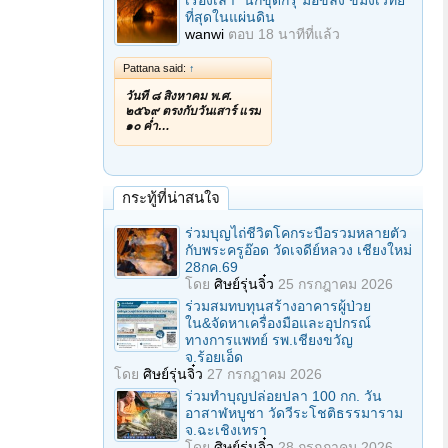
เรื่องเล่า "นักขุดกรุ"มือขลัง ขมังเวทย์
ที่สุดในแผ่นดิน
wanwi
ตอบ
18 นาทีที่แล้ว
Pattana said:
↑
วันที่ ๘ สิงหาคม พ.ศ.
๒๕๖๙ ตรงกับวันเสาร์ แรม
๑๐ ค่ำ…
กระทู้ที่น่าสนใจ
ร่วมบุญไถ่ชีวิตโคกระบือรวมหลายตัว
กับพระครูอ๊อด วัดเจดีย์หลวง เชียงใหม่
28กค.69
โดย
ศิษย์รุ่นจิ๋ว
25 กรกฎาคม 2026
ร่วมสมทบทุนสร้างอาคารผู้ป่วย
ใน&จัดหาเครื่องมือและอุปกรณ์
ทางการแพทย์ รพ.เชียงขวัญ
จ.ร้อยเอ็ด
โดย
ศิษย์รุ่นจิ๋ว
27 กรกฎาคม 2026
ร่วมทําบุญปล่อยปลา 100 กก. วัน
อาสาฬหบูชา วัดวีระโชติธรรมาราม
จ.ฉะเชิงเทรา
โดย
ศิษย์รุ่นจิ๋ว
28 กรกฎาคม 2026