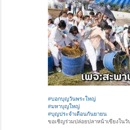
#บอกบุญวันพระใหญ่
#มหาบุญใหญ่
#บุญประจำเดือนกันยายน
ขอเชิญร่วมปล่อยปลาหน้าเขียงในวั