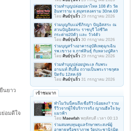
ร่วมทําบุญปล่อยปลาไหล 108 ตัว วัด
อินทาราม จ.สมุทรสงคราม 30กค.69
โดย
ศิษย์รุ่นจิ๋ว
29 กรกฎาคม 2026
ร่วมบุญกับเเม่ชีภิรญา ปัญอิสสระ ณ
สวนปัญอิสสระ ราชบุรี ไถ่ชีวิต
กระต่าย20ตัว เเละ วัว4ตัว
โดย
ศิษย์รุ่นจิ๋ว
30 กรกฎาคม 2026
ร่วมบุญสร้างอาคารอุบัติเหตุฉุกเฉิน
รพ.เขาวง จ.กาฬสินธุ์ กับหลวงปู่ศิลา
โดย
ศิษย์รุ่นจิ๋ว
29 กรกฎาคม 2026
ร่วมทําบุญปล่อยปูทะเล กับพระ
อานนท์ สีปลื้ม ถวายเป็นพระราชกุศล
ปิดรับ 12สค.69
โดย
ศิษย์รุ่นจิ๋ว
31 กรกฎาคม 2026
่ยืนยาว
เข้าชมมาก
ทำไมวันนี้คนถึงเชื่อรีวิวน้อยลง? รวม
รีวิวจากผู้ใช้บริการจริง ญาณฮีลใจ by
ายย่อมดีใจ
แมวฟ้า
โดย
Maewfah
พฤหัสบดี เวลา 00:13
ร่วมสมทบทุนดูแลรักษาพระสงฆ์ผู้
อาพาธหรือชราภาพ วัดประชานิรมิต