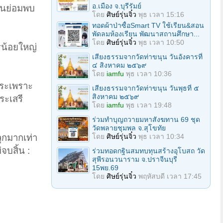
อ.เมือง จ.บุรีรัมย์
นั้นย่อมพบ
โดย
ศิษย์รุ่นจิ๋ว
พุธ เวลา 15:16
ทอดผ้าป่าซื้อSmart TV ใช้เรียน&สอน
พัดลมห้องเรียน พัฒนาสถานศึกษา...
โดย
ศิษย์รุ่นจิ๋ว
พุธ เวลา 10:50
รน้อยใหญ่
เสียงธรรมจากวัดท่าขนุน วันอังคารที่
๔ สิงหาคม ๒๕๖๙
โดย
iamfu
พุธ เวลา 10:36
กระเพราะ
เสียงธรรมจากวัดท่าขนุน วันพุธที่ ๕
สิงหาคม ๒๕๖๙
ระเสรี
โดย
iamfu
พุธ เวลา 19:48
ร่วมทําบุญถวายมหาสังฆทาน 69 ชุด
วัดพลายชุมพล จ.สุโขทัย
โดย
ศิษย์รุ่นจิ๋ว
พุธ เวลา 10:34
ลูกมากเท่า
จบสิ้น :
ร่วมทอดกฐินสมทบทุนสร้างอุโบสถ วัด
สุพีรอนวนาราม จ.ปราจีนบุรี
15พย.69
โดย
ศิษย์รุ่นจิ๋ว
พฤหัสบดี เวลา 17:45