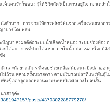
นเห็นคนรักก็ชอบ : ผู้ให้ชีวิตสัตว์เป็นทานอยู่นิจ เขาเหล่า
่นั่งลำบาก : การช่วยให้สรรพสัตว์พ้นจากเครื่องพันธนากา
งพญามารโดยพลัน
และปัญหา ส่งผลดีต่อระบบน้ำเลือดน้ำหนอง ระบบช่องท้อง 
ยได้ค่ะ : การที่ปลาได้แหวกว่ายในน้ำ ปลาเหล่านี้จะมีอิส
ขัง
ือญาติ และกัลยาณมิตร ที่คอยช่วยเหลือสนับสนุน ยิ่งปลาออก
์นับไม่ถ้วน หลายครั้งหลายครา ตามปริมาณปลาที่แพร่พันธุ์ไม่
สืบพันธุ์ ออกลูกออกหลานตามระบบนิเวศอย่างไม่จบสิ้น
นาสาธุค่ะ
623881947157/posts/4379302288779278/