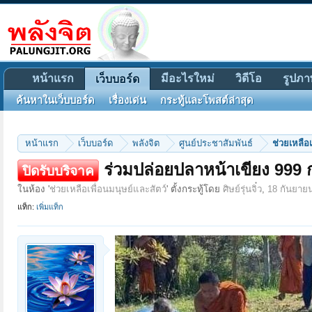
หน้าแรก
มีอะไรใหม่
วิดีโอ
รูปภา
เว็บบอร์ด
ค้นหาในเว็บบอร์ด
เรื่องเด่น
กระทู้และโพสต์ล่าสุด
หน้าแรก
เว็บบอร์ด
พลังจิต
ศูนย์ประชาสัมพันธ์
ช่วยเหลือเ
ร่วมปล่อยปลาหน้าเขียง 999 ก
ปิดรับบริจาค
ในห้อง '
ช่วยเหลือเพื่อนมนุษย์และสัตว์
' ตั้งกระทู้โดย
ศิษย์รุ่นจิ๋ว
,
18 กันยาย
แท็ก:
เพิ่มแท็ก