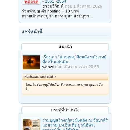
- 2561 -2564
ธรรมวิวัฒน์
ตอบ
1 สิงหาคม 2026
ร่วมทำบุญ ค่า hosting = 10 บาท
ถวายเป็นพุทธบูชา ธรรมบูชา สังฆบูชา…
แชร์หน้านี้
แนะนำ
เรื่องเล่า "นักขุดกรุ"มือขลัง ขมังเวทย์
ที่สุดในแผ่นดิน
wanwi
ตอบ
เมื่อวาน เวลา 20:53
Natthawut_pool said:
↑
โอนเงินร่วมบุญให้แล้วครับ ขอขอบพระคุณ คุณอาวัน
วิ…
กระทู้ที่น่าสนใจ
ร่วมบุญสร้างกุฎิสงฆ์6หลัง ณ วัดป่าสิริ
แอชราม ปท.อินเดีย มูลนิธิพระ