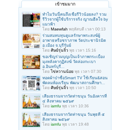
เข้าชมมาก
ทำไมวันนี้คนถึงเชื่อรีวิวน้อยลง? รวม
รีวิวจากผู้ใช้บริการจริง ญาณฮีลใจ by
แมวฟ้า
โดย
Maewfah
พฤหัสบดี เวลา 00:13
ร่วมสมทบทุนดูแลรักษาพระสงฆ์ผู้
อาพาธหรือชราภาพ วัดประชานิรมิต
อ.เมือง จ.บุรีรัมย์
โดย
ศิษย์รุ่นจิ๋ว
พุธ เวลา 15:16
ขอเชิญร่วมบุญเป็นเจ้าภาพกระเบื้อง
มุงหลังคากุฏิสงฆ์ วัดล่องกะเบา
อ.อินทร์บุรี...
โดย
ไข่หวานน้อย
พุธ เวลา 07:30
ทอดผ้าป่าซื้อSmart TV ใช้เรียน&สอน
พัดลมห้องเรียน พัฒนาสถานศึกษา...
โดย
ศิษย์รุ่นจิ๋ว
พุธ เวลา 10:50
เสียงธรรมจากวัดท่าขนุน วันอังคารที่
๔ สิงหาคม ๒๕๖๙
โดย
iamfu
พุธ เวลา 10:36
เสียงธรรมจากวัดท่าขนุน วันพุธที่ ๕
สิงหาคม ๒๕๖๙
โดย
iamfu
พุธ เวลา 19:48