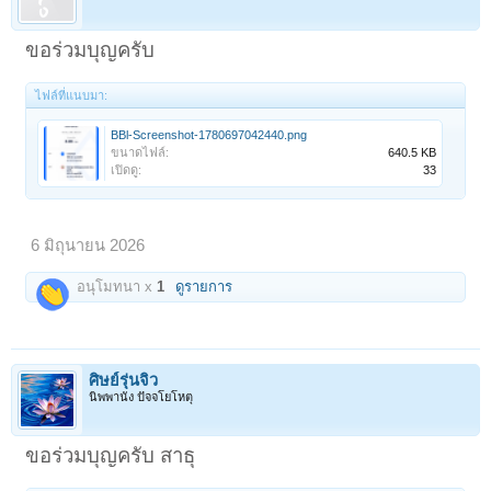
ขอร่วมบุญครับ
ไฟล์ที่แนบมา:
BBl-Screenshot-1780697042440.png
ขนาดไฟล์:
640.5 KB
เปิดดู:
33
6 มิถุนายน 2026
อนุโมทนา x
1
ดูรายการ
ศิษย์รุ่นจิ๋ว
นิพพานัง ปัจจโยโหตุ
ขอร่วมบุญครับ สาธุ