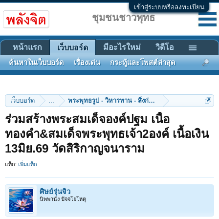
เข้าสู่ระบบหรือลงทะเบียน
ชุมชนชาวพุทธ
หน้าแรก
มีอะไรใหม่
วิดีโอ
เว็บบอร์ด
ค้นหาในเว็บบอร์ด
เรื่องเด่น
กระทู้และโพสต์ล่าสุด
เว็บบอร์ด
...
พระพุทธรูป - วิหารทาน - สิ่งก่อสร้าง
ร่วมสร้างพระสมเด็จองค์ปฐม เนื้อ
ทองคำ&สมเด็จพระพุทธเจ้า2องค์ เนื้อเงิน
13มิย.69 วัดสิริกาญจนาราม
แท็ก:
เพิ่มแท็ก
ศิษย์รุ่นจิ๋ว
นิพพานัง ปัจจโยโหตุ