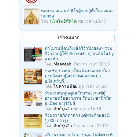
ทอม ฮอลแลนด์ ฮีโร่ผู้กอบกู้ทั้งในจอและ
นอกจอ
โดย
นโมโพธิสัตโต
พุธ เวลา 13:47
เข้าชมมาก
ทำไมวันนี้คนถึงเชื่อรีวิวน้อยลง? รวม
รีวิวจากผู้ใช้บริการจริง ญาณฮีลใจ by
แมวฟ้า
โดย
Maewfah
เมื่อวาน เวลา 00:13
ขอเชิญร่วมบุญเป็นเจ้าภาพกระเบื้อง
มุงหลังคากุฏิสงฆ์ วัดล่องกะเบา
อ.อินทร์บุรี...
โดย
ไข่หวานน้อย
พุธ เวลา 07:30
ร่วมสมทบทุนดูแลรักษาพระสงฆ์ผู้
อาพาธหรือชราภาพ วัดประชานิรมิต
อ.เมือง จ.บุรีรัมย์
โดย
ศิษย์รุ่นจิ๋ว
พุธ เวลา 15:16
ร่วมถวายภัตตาหารแด่พระภิกษุสงฆ์
1,000 กว่ารูป...
โดย
ศิษย์รุ่นจิ๋ว
อังคาร เวลา 22:07
เสียงธรรมจากวัดท่าขนุน วันอังคารที่