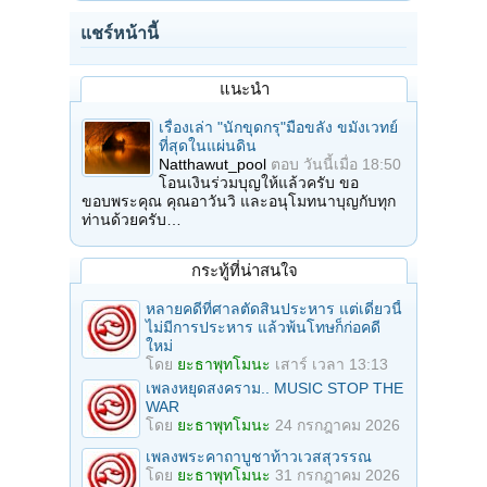
แชร์หน้านี้
แนะนำ
เรื่องเล่า "นักขุดกรุ"มือขลัง ขมังเวทย์
ที่สุดในแผ่นดิน
Natthawut_pool
ตอบ
วันนี้เมื่อ 18:50
โอนเงินร่วมบุญให้แล้วครับ ขอ
ขอบพระคุณ คุณอาวันวิ และอนุโมทนาบุญกับทุก
ท่านด้วยครับ…
กระทู้ที่น่าสนใจ
หลายคดีที่ศาลตัดสินประหาร แต่เดี๋ยวนี้
ไม่มีการประหาร แล้วพ้นโทษก็ก่อคดี
ใหม่
โดย
ยะธาพุทโมนะ
เสาร์ เวลา 13:13
เพลงหยุดสงคราม.. MUSIC STOP THE
WAR
โดย
ยะธาพุทโมนะ
24 กรกฎาคม 2026
เพลงพระคาถาบูชาท้าวเวสสุวรรณ
โดย
ยะธาพุทโมนะ
31 กรกฎาคม 2026