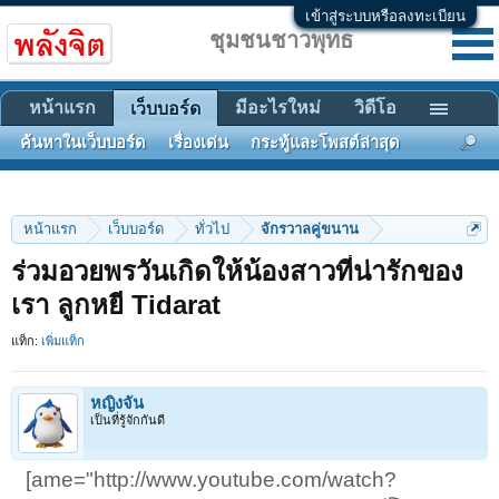
เข้าสู่ระบบหรือลงทะเบียน
ชุมชนชาวพุทธ
หน้าแรก
มีอะไรใหม่
วิดีโอ
เว็บบอร์ด
ค้นหาในเว็บบอร์ด
เรื่องเด่น
กระทู้และโพสต์ล่าสุด
หน้าแรก
เว็บบอร์ด
ทั่วไป
จักรวาลคู่ขนาน
ร่วมอวยพรวันเกิดให้น้องสาวที่น่ารักของ
เรา ลูกหยี Tidarat
แท็ก:
เพิ่มแท็ก
หญิงจัน
เป็นที่รู้จักกันดี
[ame="http://www.youtube.com/watch?