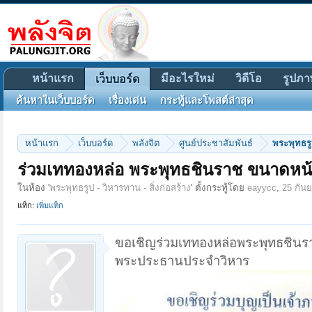
หน้าแรก
มีอะไรใหม่
วิดีโอ
รูปภา
เว็บบอร์ด
ค้นหาในเว็บบอร์ด
เรื่องเด่น
กระทู้และโพสต์ล่าสุด
หน้าแรก
เว็บบอร์ด
พลังจิต
ศูนย์ประชาสัมพันธ์
พระพุทธรูป
ร่วมเททองหล่อ พระพุทธชินราช ขนาดหน้า
ในห้อง '
พระพุทธรูป - วิหารทาน - สิ่งก่อสร้าง
' ตั้งกระทู้โดย
eayycc
,
25 กัน
แท็ก:
เพิ่มแท็ก
ขอเชิญร่วมเททองหล่อพระพุทธชินราช
พระประธานประจำวิหาร