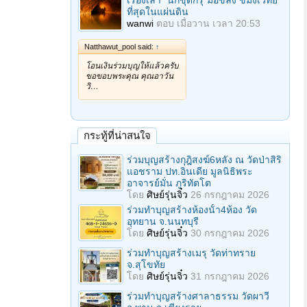
เรื่องเล่า "นักขุดกรุ"มือขลัง ขมังเวทย์
ที่สุดในแผ่นดิน
wanwi
ตอบ
เมื่อวาน เวลา 20:53
Natthawut_pool said:
↑
โอนเงินร่วมบุญให้แล้วครับ
ขอขอบพระคุณ คุณอาวัน
วิ…
กระทู้ที่น่าสนใจ
ร่วมบุญสร้างกุฎิสงฆ์6หลัง ณ วัดป่าสิริ
แอชราม ปท.อินเดีย มูลนิธิพระ
อาจารย์มั่น ภูริทัตโต
โดย
ศิษย์รุ่นจิ๋ว
26 กรกฎาคม 2026
ร่วมทําบุญสร้างห้องนั้า4ห้อง วัด
อุทยาน จ.นนทบุรี
โดย
ศิษย์รุ่นจิ๋ว
30 กรกฎาคม 2026
ร่วมทําบุญสร้างเมรุ วัดท่าทราย
จ.สุโขทัย
โดย
ศิษย์รุ่นจิ๋ว
31 กรกฎาคม 2026
ร่วมทําบุญสร้างศาลาธรรม วัดผาวี