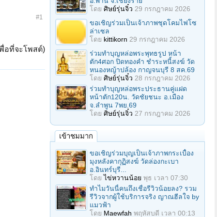
อ.พาน จ.เชียงราย
โดย
ศิษย์รุ่นจิ๋ว
29 กรกฎาคม 2026
#1
ขอเชิญร่วมเป็นเจ้าภาพชุดโคมไฟโซ
ล่าเซล
โดย
kittikorn
29 กรกฎาคม 2026
ื่อที่จะโพสต์)
ร่วมทําบุญหล่อพระพุทธรูป หน้า
ตัก4ศอก ปิดทองคํา ชําระหนี้สงฆ์ วัด
หนองหญ้าปล้อง กาญจนบุรี 8 สค.69
โดย
ศิษย์รุ่นจิ๋ว
28 กรกฎาคม 2026
ร่วมทําบุญหล่อพระประธานคู่แฝด
หน้าตัก120น. วัดชัยชนะ อ.เมือง
จ.ลำพูน 7พย.69
โดย
ศิษย์รุ่นจิ๋ว
27 กรกฎาคม 2026
เข้าชมมาก
ขอเชิญร่วมบุญเป็นเจ้าภาพกระเบื้อง
มุงหลังคากุฏิสงฆ์ วัดล่องกะเบา
อ.อินทร์บุรี...
โดย
ไข่หวานน้อย
พุธ เวลา 07:30
ทำไมวันนี้คนถึงเชื่อรีวิวน้อยลง? รวม
รีวิวจากผู้ใช้บริการจริง ญาณฮีลใจ by
แมวฟ้า
โดย
Maewfah
พฤหัสบดี เวลา 00:13