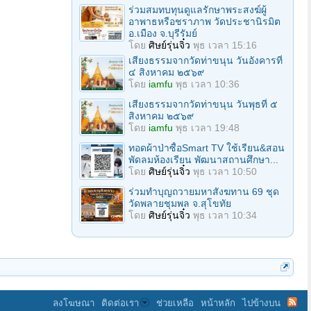
ร่วมสมทบทุนดูแลรักษาพระสงฆ์ผู้
อาพาธหรือชราภาพ วัดประชานิรมิต
อ.เมือง จ.บุรีรัมย์
โดย
ศิษย์รุ่นจิ๋ว
พุธ เวลา 15:16
เสียงธรรมจากวัดท่าขนุน วันอังคารที่
๔ สิงหาคม ๒๕๖๙
โดย
iamfu
พุธ เวลา 10:36
เสียงธรรมจากวัดท่าขนุน วันพุธที่ ๕
สิงหาคม ๒๕๖๙
โดย
iamfu
พุธ เวลา 19:48
ทอดผ้าป่าซื้อSmart TV ใช้เรียน&สอน
พัดลมห้องเรียน พัฒนาสถานศึกษา...
โดย
ศิษย์รุ่นจิ๋ว
พุธ เวลา 10:50
ร่วมทําบุญถวายมหาสังฆทาน 69 ชุด
วัดพลายชุมพล จ.สุโขทัย
โดย
ศิษย์รุ่นจิ๋ว
พุธ เวลา 10:34
ลงโฆษณา
ติดต่อเรา
ช่วยเหลือ
หน้าหลัก
ไปข้างบน