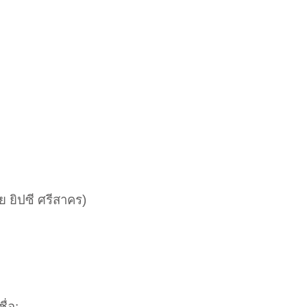
ย ยิปซี ศรีสาคร)
่อ: