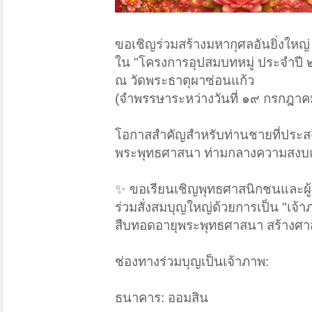
ขอเชิญร่วมสร้างมหากุศลอันยิ่งใหญ่
ใน "โครงการอุปสมบทหมู่ ประจำปี
ณ วัดพระธาตุผาซ่อนแก้ว
(จำพรรษาระหว่างวันที่ ๑๙ กรกฎา
โอกาสสำคัญสำหรับท่านชายที่ปร
พระพุทธศาสนา ท่ามกลางความสงบแ
✨ ขอเรียนเชิญพุทธศาสนิกชนและผู้ม
ร่วมสั่งสมบุญใหญ่ด้วยการเป็น "เจ
สืบทอดอายุพระพุทธศาสนา สร้างศาส
ช่องทางร่วมบุญเป็นเจ้าภาพ:
ธนาคาร: ออมสิน