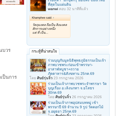
เรื่องเล่า "นักขุดกรุ"มือขลัง ขมังเวทย์
ที่สุดในแผ่นดิน
wanwi
ตอบ
32 นาทีที่แล้ว
Khamphee said:
↑
วัตถุมงคล ถือเป็น สิ่งมงคล
สักการะอย่างหนึ่ง
แต่ ที่ เป็น…
ในบวร
กระทู้ที่น่าสนใจ
ร่วมบุญกับมูลนิธิพุทธภูมิธรรมเป็นเจ้า
ภาพบวชพระก่อนเข้าพรรษา-
อาสาฬหบูชา+ถวาย
ภัตตาหาร&สังฆทาน 25กค.69
อเป็นการ
โดย
ศิษย์รุ่นจิ๋ว
23 กรกฎาคม 2026
ร่วมเป็นเจ้าภาพบวชพระจำพรรษา วัด
บุญเรือง อ.เลิงนกทา จ.ยโสธร
30กค.69
โดย
ศิษย์รุ่นจิ๋ว
26 กรกฎาคม 2026
ร่วมเป็นเจ้าภาพอุปสมบทหมู่ เข้า
พรรษาปี 69 จำนวน 9 รูป วัดดอกไม้
จ.อยุธยา 25กค.69
โดย
ศิษย์รุ่นจิ๋ว
23 กรกฎาคม 2026