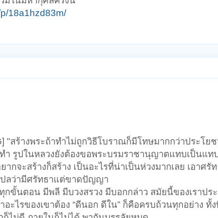
วมในมหากุศลครั้งนี้
e/p/18a1hzd83m/
"สร้างพระถ้าทำไม่ถูกวิธีโบราณก็มีโทษมากกว่าประโยชน
อยากทำ รูปในหลวงยังต้องขอพระบรมราชานุญาตแทบเป็นแท
กจะสร้างก็สร้าง เป็นอะไรที่น่าเป็นห่วงมากเลย เอาศรัทธา
 ก็แปลว่ามีศรัทธาแต่ขาดปัญญา
กขั้นตอน มีพลี มีบวงสรวง มีบอกกล่าว สมัยนี้ของเราป
ำอะไรของเขาต้อง “ดีนอก ดีใน” ก็คือครบถ้วนทุกอย่าง ทั้งพิ
อกก็ไม่ดี ภายในก็ไม่ได้ พากันบรรลัยหมด