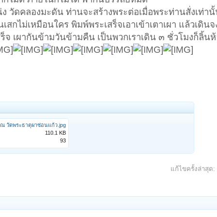
 วัดคลองมะดัน ท่านจะสร้างพระต่อเมื่อพระท่านสั่งเท่านั้
่านเสกไม่เหมือนใคร พิมพ์พระเสร็จเอาเข้าเตาเผา แล้วเดิ
จ เผากันข้ามวันข้ามคืน เป็นพวกเราเดิน ๓ ชั่วโมงก็ลิ้นห
ณ วัดพระธาตุผาซ่อนแก้ว.jpg
110.1 KB
93
แก้ไขครั้งล่าสุด: