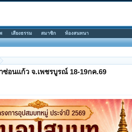
พ
เสียงธรรม
สมาชิก
ห้องสนทนา
ผาซ่อนแก้ว จ.เพชรบูรณ์ 18-19กค.69