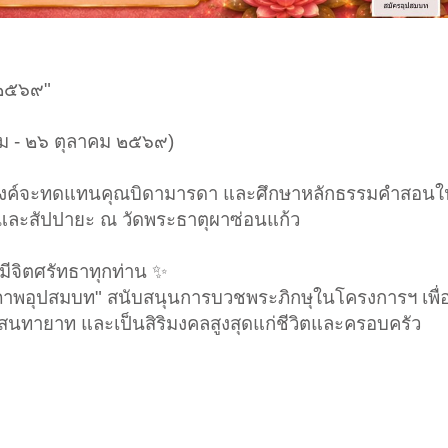
 ๒๕๖๙"
คม - ๒๖ ตุลาคม ๒๕๖๙)
ะสงค์จะทดแทนคุณบิดามารดา และศึกษาหลักธรรมคำสอน
ละสัปปายะ ณ วัดพระธาตุผาซ่อนแก้ว
ีจิตศรัทธาทุกท่าน ✨
้าภาพอุปสมบท" สนับสนุนการบวชพระภิกษุในโครงการฯ เพื่
นทายาท และเป็นสิริมงคลสูงสุดแก่ชีวิตและครอบครัว