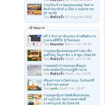
ร่วมเป็นเจ้าภาพอุปสมบทหมู่ วัดศาล
พันท้ายนรสิงห์ อ.เมือง จ.สมุทรสาคร
29 กค.69
โดย
ศิษย์รุ่นจิ๋ว
27 กรกฎาคม 2026
เข้าชมมาก
ฟรี 2 คำถาม! ทักแม่นๆ ด้วยสีพลังงาน
(บอกแค่สีที่ใช่ รู้เรื่องหมด)...
โดย
Maewfah
อังคาร เวลา 04:33
ร่วมทอดกฐินสมทบทุนสร้างพระยืน
องค์ใหญ่ วัดเสาหิน จ.ลําพูน 15พย.69
โดย
ศิษย์รุ่นจิ๋ว
จันทร์ เวลา 17:39
ร่วมทอดผ้าป่าสมทบทุนซื้ออุปก
รณ์เเพทย์&ปรับปรุงกุฏิชีวาบาล...
โดย
ศิษย์รุ่นจิ๋ว
จันทร์ เวลา 13:09
เสียงธรรมจากวัดท่าขนุน วันจันทร์ที่
๓ สิงหาคม ๒๕๖๙
โดย
iamfu
จันทร์ เวลา 19:47
ร่วมทอดกฐินสามัคคีเพื่อสมทบทุน
สร้างอุโบสถ วัดปากตกสามัคคี
จ.เพชรบูรณ์ 30-31ตค.69