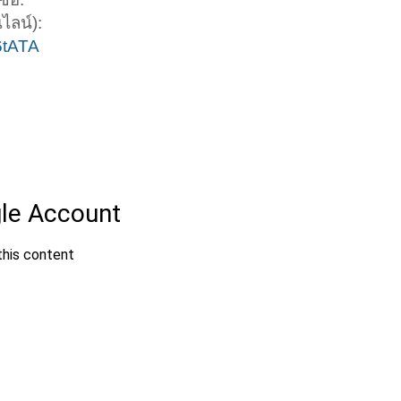
ลน์):
6tATA