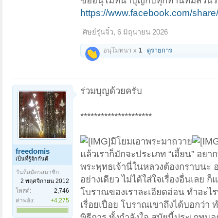
ขออนุโมทนาบุญกับทุกท่านที่มีส่วนร่
https://www.facebook.com/shar
ศิษย์รุ่นจิ๋ว
,
6 มิถุนายน 2026
อนุโมทนา x
1
ดูรายการ
ร่วมบุญด้วยครับ
*********************
มีโยมเอาพระมาถวาย
freedomis
แล้วเราก็มักจะประเภท “เฮี้ยน” 
เป็นที่รู้จักกันดี
พระพุทธเจ้านี่ในหลวงต้องกราบนะ อยา
วันที่สมัครสมาชิก:
อย่างเดียว ไม่ได้ใส่ใจเรื่องอื่นเลย
2 พฤศจิกายน 2012
โบราณของเราละเอียดอ่อน ทำอะไรทุ
โพสต์:
2,746
ค่าพลัง:
+4,275
เรื่อยเปื่อย โบราณเขาถึงได้บอกว่า ท
พิธีการ ทั้งกำลังใจ สมัยนี้ประเภทน