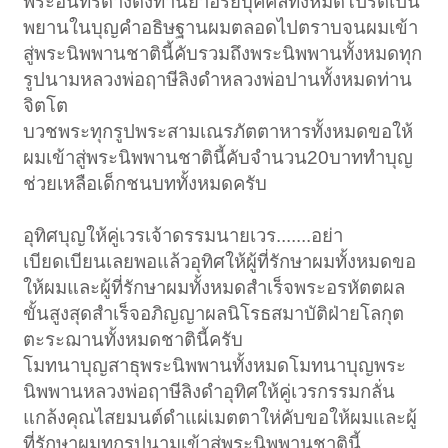
พระอินทร์ดางดึงท่านย่าอริยบุคคลทั้งหมดโปรดเป็น
พยานในบุญคำอธิษฐานผมตลอดไปตราบจนผมเข้า
สู่พระนิพพานชาตินี้คับรวมถึงพระนิพพานทั้งหมดทุก
รูปนามหลวงพ่อฤาษีลิงดำหลวงพ่อปานทั้งหมดท่าน
จิตโต
บวชพระทุกรูปพระสามเณรภัตตาหารทั้งหมดขอให้
ผมเข้าสู่พระนิพพานชาตินี้คับจำนวน20บาททำบุญ
ช่วยเหลือเด็กชนบททั้งหมดครับ
อุทิศบุญให้คู่เวรเจ้าดรรมนายเวร.......อย่า
เบียดเบียนเลยพอแล้วอุทิศให้ผู้ที่รักษาผมทั้งหมดขอ
ให้ผมและผู้ที่รักษาผมทั้งหมดสำเร็จพระอรหัตตผล
ขั้นสูงสุดสำเร็จอภิญญาผลนิโรธสมาบัติฝ่ายโลกุต
ตะระฌานทั้งหมดชาตินี้ครับ
โมทนาบุญสาธุพระนิพพานทั้งหมดโมทนาบุญพระ
นิพพานหลวงพ่อฤาษีลิงดำอุทิศให้คู่เวรกรรมกลั่น
แกล้งคุณไสยมนต์ดำแผ่เมตตาให่คับขอให้ผมและผู้
ที่รักษาผมทุกรูปนามเข้าสู่พระนิพพานชาตินี้