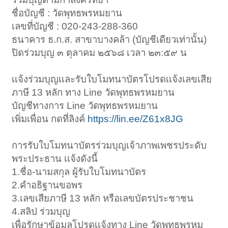
ชื่อบัญชี : วัดพุทธพรหมยาน
เลขที่บัญชี : 020-243-288-360
ธนาคาร ธ.ก.ส. สาขาบางคล้า (บัญชีเดียวเท่านั้น)
ปิดร่วมบุญ ๓ ตุลาคม ๒๕๖๘ เวลา ๒๓:๕๙ น
เเจ้งร่วมบุญเเละรับใบโมทนาบัตรโปรดเเจ้งเลขเสีย
ภาษี 13 หลัก ทาง Line วัดพุทธพรหมยาน
บัญชีทางการ Line วัดพุทธพรหมยาน
เพิ่มเพื่อน กดที่ลิงค์
https://lin.ee/Z61x8JG
การรับใบโมทนาบัตรร่วมบุญเจ้าภาพเพชรประดับ
พระประธาน เเจ้งดังนี้
1.ชื่อ-นามสกุล ผู้รับใบโมทนาบัตร
2.คำอธิฐานขอพร
3.เลขเสียภาษี 13 หลัก หรือเลขบัตรประชาชน
4.สลิป ร่วมบุญ
เพื่อรักษาข้อมูลโปรดเเจ้งทาง Line วัดพุทธพรหม