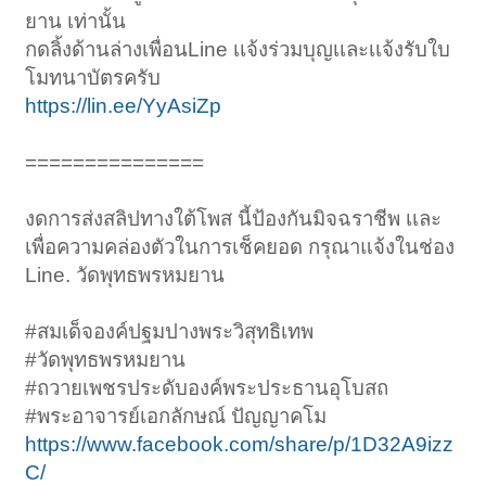
ยาน เท่านั้น
กดลิ้งด้านล่างเพื่อนLine เเจ้งร่วมบุญเเละเเจ้งรับใบ
โมทนาบัตรครับ
https://lin.ee/YyAsiZp
===============
งดการส่งสลิปทางใต้โพส นี้ป้องกันมิจฉราชีพ เเละ
เพื่อความคล่องตัวในการเช็คยอด กรุณาแจ้งในช่อง
Line. วัดพุทธพรหมยาน
#สมเด็จองค์ปฐมปางพระวิสุทธิเทพ
#วัดพุทธพรหมยาน
#ถวายเพชรประดับองค์พระประธานอุโบสถ
#พระอาจารย์เอกลักษณ์ ปัญญาคโม
https://www.facebook.com/share/p/1D32A9izz
C/