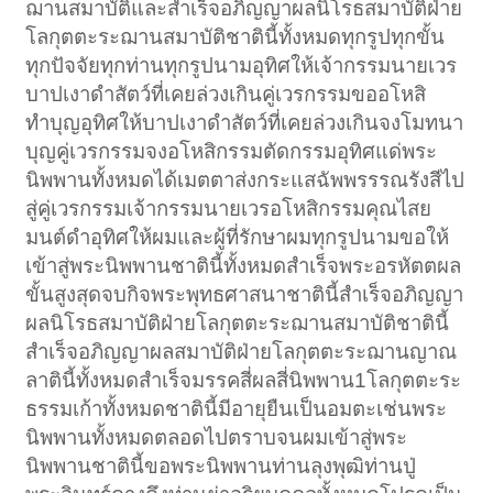
ฌานสมาบัติและสำเร็จอภิญญาผลนิโรธสมาบัติฝ่าย
โลกุตตะระฌานสมาบัติชาตินี้ทั้งหมดทุกรูปทุกขั้น
ทุกปัจจัยทุกท่านทุกรูปนามอุทิศให้เจ้ากรรมนายเวร
บาปเงาดำสัตว์ที่เคยล่วงเกินคู่เวรกรรมขออโหสิ
ทำบุญอุทิศให้บาปเงาดำสัตว์ที่เคยล่วงเกินจงโมทนา
บุญคู่เวรกรรมจงอโหสิกรรมตัดกรรมอุทิศแด่พระ
นิพพานทั้งหมดได้เมตตาส่งกระแสฉัพพรรรณรังสีไป
สู่คู่เวรกรรมเจ้ากรรมนายเวรอโหสิกรรมคุณไสย
มนต์ดำอุทิศให้ผมและผู้ที่รักษาผมทุกรูปนามขอให้
เข้าสู่พระนิพพานชาตินี้ทั้งหมดสำเร็จพระอรหัตตผล
ขั้นสูงสุดจบกิจพระพุทธศาสนาชาตินี้สำเร็จอภิญญา
ผลนิโรธสมาบัติฝ่ายโลกุตตะระฌานสมาบัติชาตินี้
สำเร็จอภิญญาผลสมาบัติฝ่ายโลกุตตะระฌานญาณ
ลาตินี้ทั้งหมดสำเร็จมรรคสี่ผลสี่นิพพาน1โลกุตตะระ
ธรรมเก้าทั้งหมดชาตินี้มีอายุยืนเป็นอมตะเช่นพระ
นิพพานทั้งหมดตลอดไปตราบจนผมเข้าสู่พระ
นิพพานชาตินี้ขอพระนิพพานท่านลุงพุฒิท่านปู่