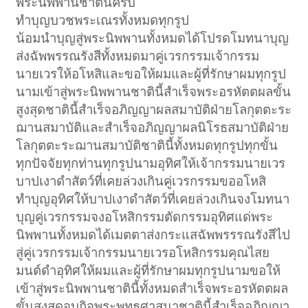
พระนิพพานชาตินี้ครับ
ทำบุญบวชพระเณรทั้งหมดทุกรูป
น้อมนำบุญสู่พระนิพพานทั้งหมดได้โปรดโมทนาบุญ
ส่งฉัพพรรณรังสีทั้งหมดมาคู่เวรกรรมเจ้ากรรม
นายเวรให้อโหสิและขอให้ผมและผู้ที่รักษาผมทุกรูป
นามเข้าสู่พระนิพพานชาตินี้สำเร็จพระอรหัตตผลขั้น
สูงสุดชาตินี้สำเร็จอภิญญาผลสมาบัติฝ่ายโลกุตตะระ
ฌานสมาบัติและสำเร็จอภิญญาผลนิโรธสมาบัติฝ่าย
โลกุตตะระฌานสมาบัติชาตินี้ทั้งหมดทุกรูปทุกขั้น
ทุกปัจจัยทุกท่านทุกรูปนามอุทิศให้เจ้ากรรมนายเวร
บาปเงาดำสัตว์ที่เคยล่วงเกินคู่เวรกรรมขออโหสิ
ทำบุญอุทิศให้บาปเงาดำสัตว์ที่เคยล่วงเกินจงโมทนา
บุญคู่เวรกรรมจงอโหสิกรรมตัดกรรมอุทิศแด่พระ
นิพพานทั้งหมดได้เมตตาส่งกระแสฉัพพรรรณรังสีไป
สู่คู่เวรกรรมเจ้ากรรมนายเวรอโหสิกรรมคุณไสย
มนต์ดำอุทิศให้ผมและผู้ที่รักษาผมทุกรูปนามขอให้
เข้าสู่พระนิพพานชาตินี้ทั้งหมดสำเร็จพระอรหัตตผล
ขั้นสูงสุดจบกิจพระพุทธศาสนาชาตินี้สำเร็จอภิญญา