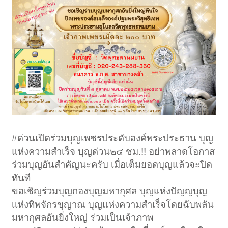
#ด่วนเปิดร่วมบุญเพชรประดับองค์พระประธาน บุญ
แห่งความสำเร็จ บุญด่วน๒๔ ชม.!! อย่าพลาดโอกาส
ร่วมบุญอันสำคัญนะครับ เมื่อเต็มยอดบุญแล้วจะปิด
ทันที
ขอเชิญร่วมบุญกองบุญมหากุศล บุญแห่งปัญญบุญ
เเห่งทิพจักรขุญาณ บุญแห่งความสำเร็จโดยฉับพลัน
มหากุศลอันยิ่งใหญ่ ร่วมเป็นเจ้าภาพ