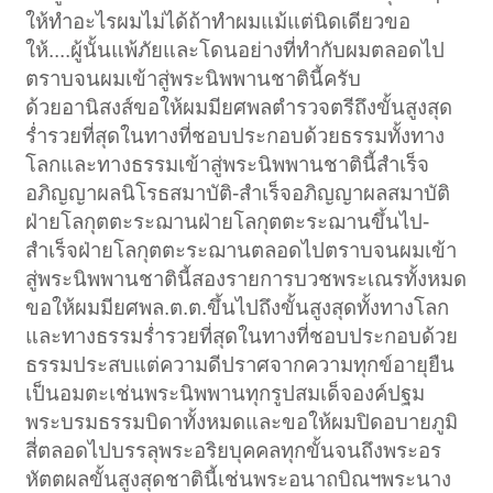
ให้ทำอะไรผมไม่ได้ถ้าทำผมแม้แต่นิดเดียวขอ
ให้....ผู้นั้นแพ้ภัยและโดนอย่างที่ทำกับผมตลอดไป
ตราบจนผมเข้าสู่พระนิพพานชาตินี้ครับ
ด้วยอานิสงส์ขอให้ผมมียศพลตำรวจตรีถึงขั้นสูงสุด
ร่ำรวยที่สุดในทางที่ชอบประกอบด้วยธรรมทั้งทาง
โลกและทางธรรมเข้าสู่พระนิพพานชาตินี้สำเร็จ
อภิญญาผลนิโรธสมาบัติ-สำเร็จอภิญญาผลสมาบัติ
ฝ่ายโลกุตตะระฌานฝ่ายโลกุตตะระฌานขึ้นไป-
สำเร็จฝ่ายโลกุตตะระฌานตลอดไปตราบจนผมเข้า
สู่พระนิพพานชาตินี้สองรายการบวชพระเณรทั้งหมด
ขอให้ผมมียศพล.ต.ต.ขึ้นไปถึงขั้นสูงสุดทั้งทางโลก
และทางธรรมร่ำรวยที่สุดในทางที่ชอบประกอบด้วย
ธรรมประสบแต่ความดีปราศจากความทุกข์อายุยืน
เป็นอมตะเช่นพระนิพพานทุกรูปสมเด็จองค์ปฐม
พระบรมธรรมบิดาทั้งหมดและขอให้ผมปิดอบายภูมิ
สี่ตลอดไปบรรลุพระอริยบุคคลทุกขั้นจนถึงพระอร
หัตตผลขั้นสูงสุดชาตินี้เช่นพระอนาถบิณฯพระนาง