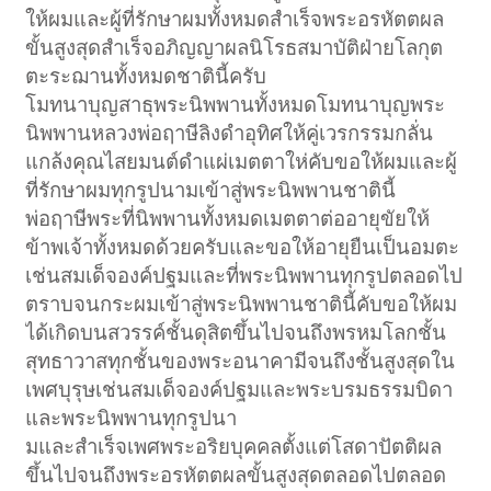
ให้ผมและผู้ที่รักษาผมทั้งหมดสำเร็จพระอรหัตตผล
ขั้นสูงสุดสำเร็จอภิญญาผลนิโรธสมาบัติฝ่ายโลกุต
ตะระฌานทั้งหมดชาตินี้ครับ
โมทนาบุญสาธุพระนิพพานทั้งหมดโมทนาบุญพระ
นิพพานหลวงพ่อฤาษีลิงดำอุทิศให้คู่เวรกรรมกลั่น
แกล้งคุณไสยมนต์ดำแผ่เมตตาให่คับขอให้ผมและผู้
ที่รักษาผมทุกรูปนามเข้าสู่พระนิพพานชาตินี้
พ่อฤาษีพระที่นิพพานทั้งหมดเมตตาต่ออายุขัยให้
ข้าพเจ้าทั้งหมดด้วยครับและขอให้อายุยืนเป็นอมตะ
เช่นสมเด็จองค์ปฐมและที่พระนิพพานทุกรูปตลอดไป
ตราบจนกระผมเข้าสู่พระนิพพานชาตินี้คับขอให้ผม
ได้เกิดบนสวรรค์ชั้นดุสิตขึ้นไปจนถึงพรหมโลกชั้น
สุทธาวาสทุกชั้นของพระอนาคามีจนถึงชั้นสูงสุดใน
เพศบุรุษเช่นสมเด็จองค์ปฐมและพระบรมธรรมบิดา
และพระนิพพานทุกรูปนา
มและสำเร็จเพศพระอริยบุคคลตั้งแต่โสดาปัตติผล
ขึ้นไปจนถึงพระอรหัตตผลขั้นสูงสุดตลอดไปตลอด