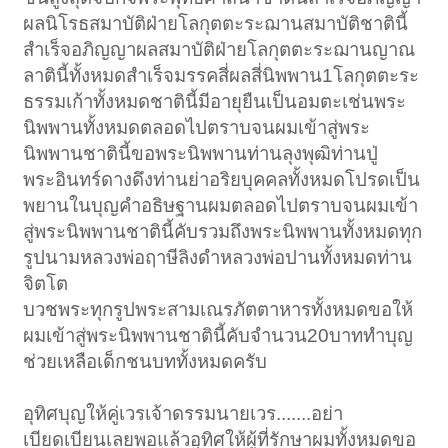
ผลนิโรธสมาบัติฝ่ายโลกุตตะระฌานสมาบัติชาตินี้
สำเร็จอภิญญาผลสมาบัติฝ่ายโลกุตตะระฌานญาณ
ลาตินี้ทั้งหมดสำเร็จมรรคสี่ผลสี่นิพพาน1โลกุตตะระ
ธรรมเก้าทั้งหมดชาตินี้มีอายุยืนเป็นอมตะเช่นพระ
นิพพานทั้งหมดตลอดไปตราบจนผมเข้าสู่พระ
นิพพานชาตินี้ขอพระนิพพานท่านลุงพุฒิท่านปู่
พระอินทร์ดางดึงท่านย่าอริยบุคคลทั้งหมดโปรดเป็น
พยานในบุญคำอธิษฐานผมตลอดไปตราบจนผมเข้า
สู่พระนิพพานชาตินี้คับรวมถึงพระนิพพานทั้งหมดทุก
รูปนามหลวงพ่อฤาษีลิงดำหลวงพ่อปานทั้งหมดท่าน
จิตโต
บวชพระทุกรูปพระสามเณรภัตตาหารทั้งหมดขอให้
ผมเข้าสู่พระนิพพานชาตินี้คับจำนวน20บาททำบุญ
ช่วยเหลือเด็กชนบททั้งหมดครับ
อุทิศบุญให้คู่เวรเจ้าดรรมนายเวร.......อย่า
เบียดเบียนเลยพอแล้วอุทิศให้ผู้ที่รักษาผมทั้งหมดขอ