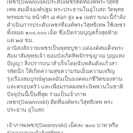
เพชร(Swarovskiประดับเพชรติดที่องค์พระวิสุทธิ
เทพ สมเด็จองค์ปฐม พระประธานในอุโบสถ วัดพุทธ
พรหมยาน หน้าตัก ๘ ศอก สูง ๑๑ เมตร ขณะนี้กำลัง
ดำเนินการประดับเพชรที่องค์พระวิสุทธิเทพ ใช้เพชร
ทั้งหมด ๑๐๐,๐๐๐ เม็ด ซึ่งเปิดร่วมบุญครั้งสุดท้าย
แค่ ๒๔ ชม.
อานิสงส์ถวายเพชรเป็นพุทธบูชา แด่องค์สมเด็จพระ
สัมมาสัมพุทธเจ้า ย่อมบังเกิดทิพจักรขุญาณ บุญแห่ง
ปัญญา สิ่งปรารถนาสำเร็จโดยฉับพลันดั่งเเก้วสา
รพัดนึก ให้เกิดความสุขความร่มเย็นความเจริญ
รุ่งเรืองสมบูรณ์พูนผลอันเป็นมงคลแก่ชีวิตของท่าน
และครอบครัว และเพื่อมรรคผลพระนิพพานในชาติ
ปัจจุบันนี้เป็นที่สุด ร่วมเป็นเจ้าภาพ
เพชร(Swarovski) ติดที่องค์พระวิสุทธิเทพ พระ
ประธาน อุโบสถ
เจ้าภาพเพชร(Swarovski) เม็ดละ ๒๐๐ บาท หรือ
ร่วมบุญตามกำลังศรัทธา