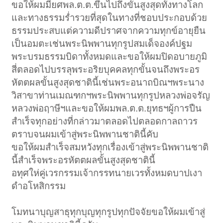
ขอให้ผมมียศพล.ต.ต.ขึ้นไปถึงขั้นสูงสุดทั้งทางโลก
และทางธรรมร่ำรวยที่สุดในทางที่ชอบประกอบด้วย
ธรรมประสบแต่ความดีปราศจากความทุกข์อายุยืน
เป็นอมตะเช่นพระนิพพานทุกรูปสมเด็จองค์ปฐม
พระบรมธรรมบิดาทั้งหมดและขอให้ผมปิดอบายภูมิ
สี่ตลอดไปบรรลุพระอริยบุคคลทุกขั้นจนถึงพระอร
หัตตผลขั้นสูงสุดชาตินี้เช่นพระอนาถบิณฯพระนาง
วิสาขาท่านเมณฑกฯพระนิพพานทุกรูปหลวงพ่อจรัญ
หลวงพ่อฤาษีฯและขอให้ผมพล.ต.ต.ยุทธฯผู้การปืน
สำเร็จทุกอย่างที่กล่าวมาตลอดไปตลอดกาลถาวร
ตราบจนผมเข้าสู่พระนิพพานชาตินี้คับ
ขอให้ผมสำเร็จสมหวังทุกเรื่องเข้าสู่พระนิพพานชาติ
นี้สำเร็จพระอรหัตตผลขั้นสูงสุดชาตินี้
อทุศให่คู่เวรกรรมเจ้ากรรทนายเวรทั้งหมดบาปเงา
ดำอโหสิกรรม
โมทนาบุญสาธุทุกบุญทุกรูปทุกปัจจัยขอให้ผมเข้าสู่