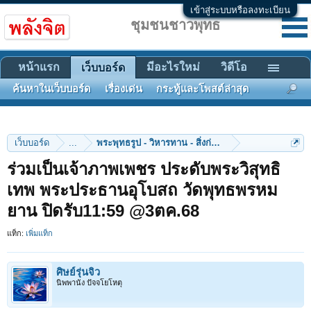
เข้าสู่ระบบหรือลงทะเบียน
ชุมชนชาวพุทธ
หน้าแรก
มีอะไรใหม่
วิดีโอ
เว็บบอร์ด
ค้นหาในเว็บบอร์ด
เรื่องเด่น
กระทู้และโพสต์ล่าสุด
เว็บบอร์ด
...
พระพุทธรูป - วิหารทาน - สิ่งก่อสร้าง
ร่วมเป็นเจ้าภาพเพชร ประดับพระวิสุทธิ
เทพ พระประธานอุโบสถ วัดพุทธพรหม
ยาน ปิดรับ11:59 @3ตค.68
แท็ก:
เพิ่มแท็ก
ศิษย์รุ่นจิ๋ว
นิพพานัง ปัจจโยโหตุ