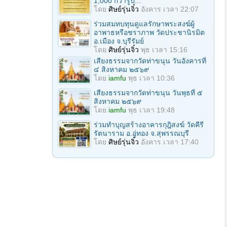
1,000 กว่ารูป...
โดย
ศิษย์รุ่นจิ๋ว
อังคาร เวลา 22:07
ร่วมสมทบทุนดูแลรักษาพระสงฆ์ผู้
อาพาธหรือชราภาพ วัดประชานิรมิต
อ.เมือง จ.บุรีรัมย์
โดย
ศิษย์รุ่นจิ๋ว
พุธ เวลา 15:16
เสียงธรรมจากวัดท่าขนุน วันอังคารที่
๔ สิงหาคม ๒๕๖๙
โดย
iamfu
พุธ เวลา 10:36
เสียงธรรมจากวัดท่าขนุน วันพุธที่ ๕
สิงหาคม ๒๕๖๙
โดย
iamfu
พุธ เวลา 19:48
ร่วมทำบุญสร้างอาคารกุฎิสงฆ์ วัดคีรี
รัตนาราม อ.อู่ทอง จ.สุพรรณบุรี
โดย
ศิษย์รุ่นจิ๋ว
อังคาร เวลา 17:40