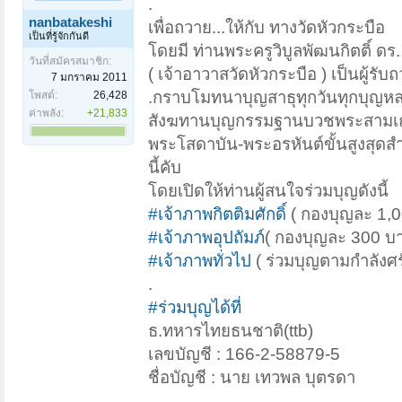
.
nanbatakeshi
เพื่อถวาย...ให้กับ ทางวัดหัวกระบือ
เป็นที่รู้จักกันดี
โดยมี ท่านพระครูวิบูลพัฒนกิตติ์ ดร.
วันที่สมัครสมาชิก:
( เจ้าอาวาสวัดหัวกระบือ ) เป็นผู้รับ
7 มกราคม 2011
.กราบโมทนาบุญสาธุทุกวันทุกบุญห
โพสต์:
26,428
ค่าพลัง:
+21,833
สังฆทานบุญกรรมฐานบวชพระสามเณรทุ
พระโสดาบัน-พระอรหันต์ขั้นสูงสุด
นี้คับ
โดยเปิดให้ท่านผู้สนใจร่วมบุญดังนี้
#เจ้าภาพกิตติมศักดิ์
( กองบุญละ 1,0
#เจ้าภาพอุปถัมภ์
( กองบุญละ 300 บา
#เจ้าภาพทั่วไป
( ร่วมบุญตามกำลังศร
.
#ร่วมบุญได้ที่
ธ.ทหารไทยธนชาติ(ttb)
เลขบัญชี : 166-2-58879-5
ชื่อบัญชี : นาย เทวพล บุตรดา
.