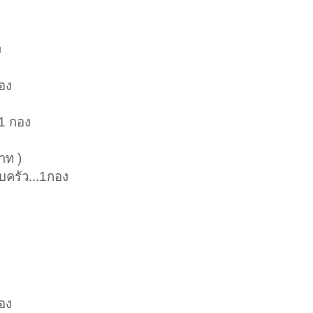
ง
กอง
.1 กอง
าท )
บครัว...1กอง
กอง