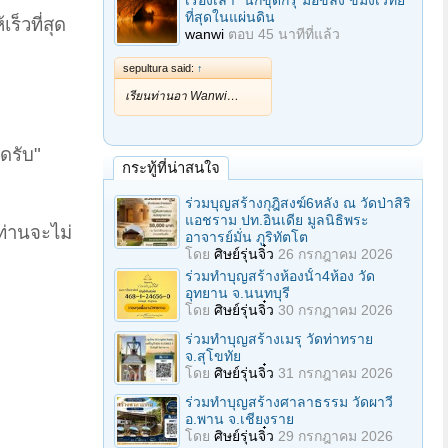
เรื่องเล่า "นักขุดกรุ"มือขลัง ขมังเวทย์
ที่สุดในแผ่นดิน
็วที่สุด
wanwi
ตอบ
45 นาทีที่แล้ว
sepultura said:
↑
เรียนท่านอา Wanwi…
ดรับ"
กระทู้ที่น่าสนใจ
ร่วมบุญสร้างกุฎิสงฆ์6หลัง ณ วัดป่าสิริ
แอชราม ปท.อินเดีย มูลนิธิพระ
ท่านจะไม่
อาจารย์มั่น ภูริทัตโต
โดย
ศิษย์รุ่นจิ๋ว
26 กรกฎาคม 2026
ร่วมทําบุญสร้างห้องนั้า4ห้อง วัด
อุทยาน จ.นนทบุรี
โดย
ศิษย์รุ่นจิ๋ว
30 กรกฎาคม 2026
ร่วมทําบุญสร้างเมรุ วัดท่าทราย
จ.สุโขทัย
โดย
ศิษย์รุ่นจิ๋ว
31 กรกฎาคม 2026
ร่วมทําบุญสร้างศาลาธรรม วัดผาวี
อ.พาน จ.เชียงราย
โดย
ศิษย์รุ่นจิ๋ว
29 กรกฎาคม 2026