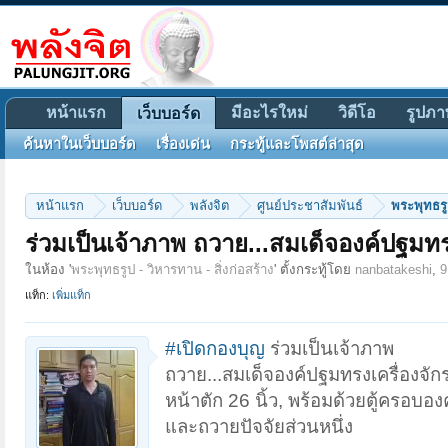
หน้าแรก
มีอะไรใหม่
วิดีโอ
รูปภา
เว็บบอร์ด
ค้นหาในเว็บบอร์ด
เรื่องเด่น
กระทู้และโพสต์ล่าสุด
หน้าแรก
เว็บบอร์ด
พลังจิต
ศูนย์ประชาสัมพันธ์
พระพุทธรูป
ร่วมเป็นเจ้าภาพ ถวาย...สมเด็จองค์ปฐมทรง
ในห้อง '
พระพุทธรูป - วิหารทาน - สิ่งก่อสร้าง
' ตั้งกระทู้โดย
nanbatakeshi
,
9
แท็ก:
เพิ่มแท็ก
#เปิดกองบุญ
ร่วมเป็นเจ้าภาพ
ถวาย...สมเด็จองค์ปฐมทรงเครื่องจักร
หน้าตัก 26 นิ้ว, พร้อมด้วยตู้ครอบอง
และถวายปัจจัยส่วนหนึ่ง