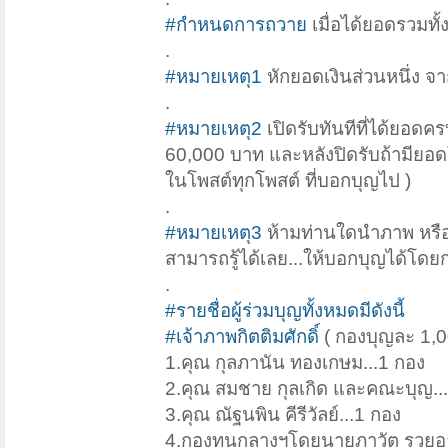
#กำหนดการถวาย
เมื่อได้ยอดรวมทั้
.
#หมายเหตุ1
หักยอดเงินส่วนหนึ่ง จา
.
#หมายเหตุ2
เปิดรับทันทีที่ได้ยอดค
60,000 บาท และหลังปิดรับถ้ามียอด
ในโพสต์ทุกโพสต์ ที่บอกบุญไป )
.
#หมายเหตุ3
ห้ามท่านใดนำภาพ หรือค
สามารถรู้ได้เลย...ให้บอกบุญได้โดยก
.
#รายชื่อผู้ร่วมบุญทั้งหมดมีดังนี้
#เจ้าภาพกิตติมศักดิ์
( กองบุญละ 1,0
1.คุณ กุลภานัน ทองเกษม...1 กอง
2.คุณ สมชาย กุลเกิด และคณะบุญ..
3.คุณ ณัฐนพิน คีรีวัลย์...1 กอง
4.กองทุนกลางฯโดยนายภาวัต รวยอาร