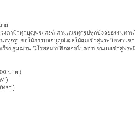
ถวาย
ลวงตาม้าทุกบุญพระสงฆ์-สามเณรทุกรูปทุกปัจจัยธรรมทา
กรูปขอให้การบอกบุญส่งผลให้ผมเข้าสู่พระนิพพานชาติน
สำเร็จปฐมฌาน-นิโรธสมาบัติตลอดไปตราบจนผมเข้าสู่พระ
00 บาท )
ท )
ัทธา )