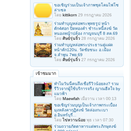
ขอเชิญร่วมเป็นเจ้าภาพชุดโคมไฟโซ
ล่าเซล
โดย
kittikorn
29 กรกฎาคม 2026
ร่วมทําบุญหล่อพระพุทธรูป หน้า
ตัก4ศอก ปิดทองคํา ชําระหนี้สงฆ์ วัด
หนองหญ้าปล้อง กาญจนบุรี 8 สค.69
โดย
ศิษย์รุ่นจิ๋ว
28 กรกฎาคม 2026
ร่วมทําบุญหล่อพระประธานคู่แฝด
หน้าตัก120น. วัดชัยชนะ อ.เมือง
จ.ลำพูน 7พย.69
โดย
ศิษย์รุ่นจิ๋ว
27 กรกฎาคม 2026
เข้าชมมาก
ทำไมวันนี้คนถึงเชื่อรีวิวน้อยลง? รวม
รีวิวจากผู้ใช้บริการจริง ญาณฮีลใจ by
แมวฟ้า
โดย
Maewfah
เมื่อวาน เวลา 00:13
ขอเชิญร่วมบุญเป็นเจ้าภาพกระเบื้อง
มุงหลังคากุฏิสงฆ์ วัดล่องกะเบา
อ.อินทร์บุรี...
โดย
ไข่หวานน้อย
พุธ เวลา 07:30
ร่วมถวายภัตตาหารแด่พระภิกษุสงฆ์