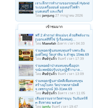
เจาะลึกการทำงานของรถยนต์ Hybrid
ระบบเครื่องยนต์ มอเตอร์ไฟฟ้า
แบตเตอรี่ และเกียร์
โดย
jamjung
27 กรกฎาคม 2026
เข้าชมมาก
ฟรี 2 คำถาม! ทักแม่นๆ ด้วยสีพลังงาน
(บอกแค่สีที่ใช่ รู้เรื่องหมด)...
โดย
Maewfah
อังคาร เวลา 04:33
ร่วมทอดกฐินสมทบทุนสร้างพระยืน
องค์ใหญ่ วัดเสาหิน จ.ลําพูน 15พย.69
โดย
ศิษย์รุ่นจิ๋ว
จันทร์ เวลา 17:39
ร่วมทอดผ้าป่าสมทบทุนซื้ออุปก
รณ์เเพทย์&ปรับปรุงกุฏิชีวาบาล...
โดย
ศิษย์รุ่นจิ๋ว
จันทร์ เวลา 13:09
ร่วมทอดกฐินสามัคคีเพื่อสมทบทุน
สร้างอุโบสถ วัดปากตกสามัคคี
จ.เพชรบูรณ์ 30-31ตค.69
โดย
ศิษย์รุ่นจิ๋ว
อังคาร เวลา 11:05
เสียงธรรมจากวัดท่าขนุน วันจันทร์ที่
๓ สิงหาคม ๒๕๖๙
โดย
iamfu
จันทร์ เวลา 19:47