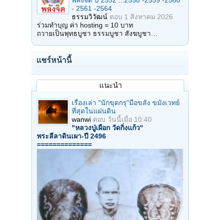
พลังจิต ปี 2552 ...2558 -2559 -2560
- 2561 -2564
ธรรมวิวัฒน์
ตอบ
1 สิงหาคม 2026
ร่วมทำบุญ ค่า hosting = 10 บาท
ถวายเป็นพุทธบูชา ธรรมบูชา สังฆบูชา…
แชร์หน้านี้
แนะนำ
เรื่องเล่า "นักขุดกรุ"มือขลัง ขมังเวทย์
ที่สุดในแผ่นดิน
wanwi
ตอบ
วันนี้เมื่อ 10:40
"หลวงปู่เผือก วัดกิ่งแก้ว"
พระลีลาดินเผา-ปี 2496
==============