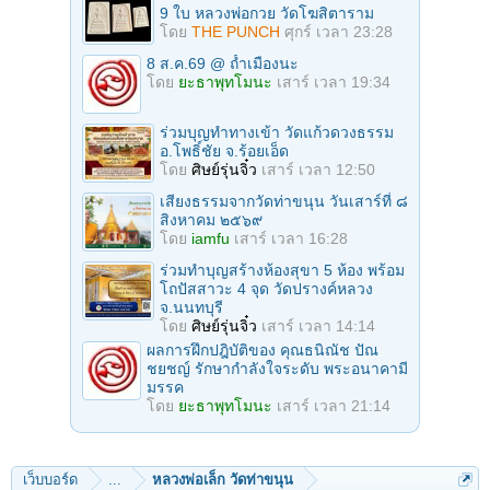
9 ใบ หลวงพ่อกวย วัดโฆสิตาราม
โดย
THE PUNCH
ศุกร์ เวลา 23:28
8 ส.ค.69 @ ถ้ำเมืองนะ
โดย
ยะธาพุทโมนะ
เสาร์ เวลา 19:34
ร่วมบุญทําทางเข้า วัดแก้วดวงธรรม
อ.โพธิ์ชัย จ.ร้อยเอ็ด
โดย
ศิษย์รุ่นจิ๋ว
เสาร์ เวลา 12:50
เสียงธรรมจากวัดท่าขนุน วันเสาร์ที่ ๘
สิงหาคม ๒๕๖๙
โดย
iamfu
เสาร์ เวลา 16:28
ร่วมทําบุญสร้างห้องสุขา 5 ห้อง พร้อม
โถปัสสาวะ 4 จุด วัดปรางค์หลวง
จ.นนทบุรี
โดย
ศิษย์รุ่นจิ๋ว
เสาร์ เวลา 14:14
ผลการฝึกปฎิบัติของ คุณธนิณัช ปัณ
ชยชญ์ รักษากำลังใจระดับ พระอนาคามี
มรรค
โดย
ยะธาพุทโมนะ
เสาร์ เวลา 21:14
เว็บบอร์ด
...
หลวงพ่อเล็ก วัดท่าขนุน