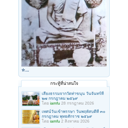
☆…
กระทู้ที่น่าสนใจ
เสียงธรรมจากวัดท่าขนุน วันจันทร์ที่
๒๗ กรกฎาคม ๒๕๖๙
โดย
iamfu
28 กรกฎาคม 2026
เทศน์วันเข้าพรรษา วันพฤหัสบดีที่ ๓๐
กรกฎาคม พุทธศักราช ๒๕๖๙
โดย
iamfu
2 สิงหาคม 2026