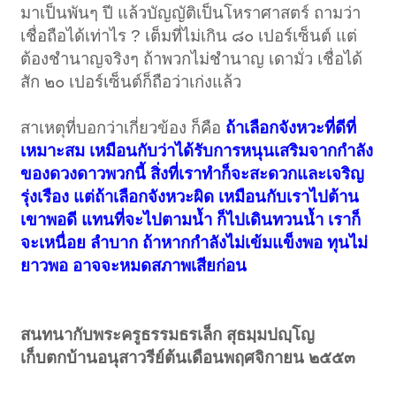
มาเป็นพันๆ ปี แล้วบัญญัติเป็นโหราศาสตร์ ถามว่า
เชื่อถือได้เท่าไร ? เต็มที่ไม่เกิน ๘๐ เปอร์เซ็นต์ แต่
ต้องชำนาญจริงๆ ถ้าพวกไม่ชำนาญ เดามั่ว เชื่อได้
สัก ๒๐ เปอร์เซ็นต์ก็ถือว่าเก่งแล้ว
สาเหตุที่บอกว่าเกี่ยวข้อง ก็คือ
ถ้าเลือกจังหวะที่ดีที่
เหมาะสม เหมือนกับว่าได้รับการหนุนเสริมจากกำลัง
ของดวงดาวพวกนี้ สิ่งที่เราทำก็จะสะดวกและเจริญ
รุ่งเรือง แต่ถ้าเลือกจังหวะผิด เหมือนกับเราไปต้าน
เขาพอดี แทนที่จะไปตามน้ำ ก็ไปเดินทวนน้ำ เราก็
จะเหนื่อย ลำบาก ถ้าหากกำลังไม่เข้มแข็งพอ ทุนไม่
ยาวพอ อาจจะหมดสภาพเสียก่อน
สนทนากับพระครูธรรมธรเล็ก สุธมฺมปญฺโญ
เก็บตกบ้านอนุสาวรีย์ต้นเดือนพฤศจิกายน ๒๕๕๓