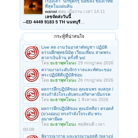
เรื่องเล่า "นักขุดกรุ"มือขลัง ขมังเวทย์
ที่สุดในแผ่นดิน
wanwi
ตอบ
เมื่อวาน เวลา 14:11
เลขจัดส่งวันนี้
--ED 4449 9183 5 TH นนทบุรี
…
กระทู้ที่น่าสนใจ
Live สด งานวันอาสาฬหบูชา ปฏิบัติ
ธรรมฝึกพุทธนิมิต เวียนเทียน สวดพระ
คาถาเงินล้าน ครั้งที่ ๖๔
โดย
ยะธาพุทโมนะ
29 กรกฎาคม 2026
ความงามระดับจักรวาลและทัศนะของ
พระปฏิบัติดีปฏิบัติชอบ
โดย
ยะธาพุทโมนะ
26 กรกฎาคม 2026
ผลการฝึกปฎิบัติของ คุณธนพร หงสกุล /
ทรงกำลังใจระดับพระสกิทาคามีมรรค
โดย
ยะธาพุทโมนะ
1 สิงหาคม 2026
ผลการฝึกปฎิบัติของ คุณนัทลียา ดรอดส์
(ม่วงอ่อน) ทรงกำลังใจระดับ พระ
อนาคามีผล
โดย
ยะธาพุทโมนะ
พฤหัสบดี เวลา
00:09
พิจารณากาย และมรณานุสสติ /หลวงปู่