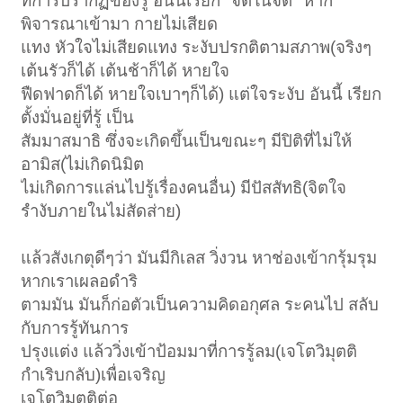
ที่การปรากฏของรู้ อันนี้เรียก "จิตในจิต" หาก
พิจารณาเข้ามา กายไม่เสียด
แทง หัวใจไม่เสียดแทง ระงับปรกติตามสภาพ(จริงๆ
เต้นรัวก็ได้ เต้นช้าก็ได้ หายใจ
ฟืดฟาดก็ได้ หายใจเบาๆก็ได้) แต่ใจระงับ อันนี้ เรียก
ตั้งมั่นอยู่ที่รู้ เป็น
สัมมาสมาธิ ซึ่งจะเกิดขึ้นเป็นขณะๆ มีปิติที่ไม่ให้
อามิส(ไม่เกิดนิมิต
ไม่เกิดการแล่นไปรู้เรื่องคนอื่น) มีปัสสัทธิ(จิตใจ
รำงับภายในไม่สัดส่าย)
แล้วสังเกตุดีๆว่า มันมีกิเลส วิ่งวน หาช่องเข้ากรุ้มรุม
หากเราเผลอดำริ
ตามมัน มันก็ก่อตัวเป็นความคิดอกุศล ระคนไป สลับ
กับการรู้ทันการ
ปรุงแต่ง แล้ววิ่งเข้าป้อมมาที่การรู้ลม(เจโตวิมุตติ
กำเริบกลับ)เพื่อเจริญ
เจโตวิมุตติต่อ