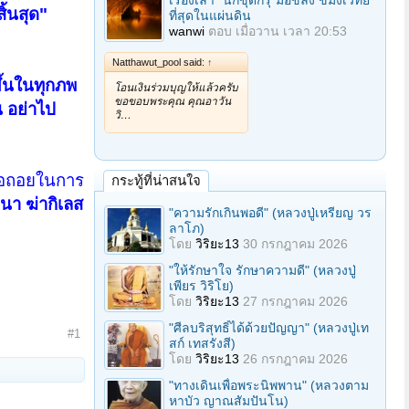
เรื่องเล่า "นักขุดกรุ"มือขลัง ขมังเวทย์
ิ้นสุด"
ที่สุดในแผ่นดิน
wanwi
ตอบ
เมื่อวาน เวลา 20:53
Natthawut_pool said:
↑
ขึ้นในทุกภพ
โอนเงินร่วมบุญให้แล้วครับ
ขอขอบพระคุณ คุณอาวัน
น อย่าไป
วิ…
้อถอยในการ
กระทู้ที่น่าสนใจ
วนา ฆ่ากิเลส
"ความรักเกินพอดี" (หลวงปู่เหรียญ วร
ลาโภ)
โดย
วิริยะ13
30 กรกฎาคม 2026
"ให้รักษาใจ รักษาความดี" (หลวงปู่
เพียร วิริโย)
โดย
วิริยะ13
27 กรกฎาคม 2026
"ศีลบริสุทธิ์ได้ด้วยปัญญา" (หลวงปู่เท
#1
สก์ เทสรังสี)
โดย
วิริยะ13
26 กรกฎาคม 2026
"ทางเดินเพื่อพระนิพพาน" (หลวงตาม
หาบัว ญาณสัมปันโน)