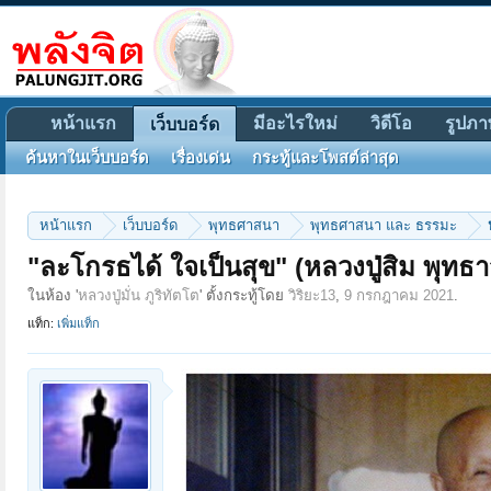
หน้าแรก
มีอะไรใหม่
วิดีโอ
รูปภา
เว็บบอร์ด
ค้นหาในเว็บบอร์ด
เรื่องเด่น
กระทู้และโพสต์ล่าสุด
หน้าแรก
เว็บบอร์ด
พุทธศาสนา
พุทธศาสนา และ ธรรมะ
"ละโกรธได้ ใจเป็นสุข" (หลวงปู่สิม พุทธ
ในห้อง '
หลวงปู่มั่น ภูริทัตโต
' ตั้งกระทู้โดย
วิริยะ13
,
9 กรกฎาคม 2021
.
แท็ก:
เพิ่มแท็ก