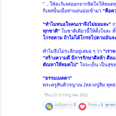
" .. ให้ละกิเลสออกจากจิตใจให้หมด
กิเลสนั้นเมื่อท่านย่นย่อเข้ามา
"คือค
"ทำไมหนอใจคนเราจึงไม่ยอมละ"
กา
ทุกชาติ"
ในชาติเดียวนี้ให้ตั้งใจละ 
โกรธตาม ถ้าไม่ได้โกรธไปตามมันจ
ทำไมจึงไม่ระลึกอยู่เสมอ ๆ ว่า
"เราจะ
"สร้างความดี มีการรักษาศีลห้า ศีลแ
ตัณหาให้หมดไป"
ใจจะเย็น เป็นสุขท
"ธรรมเมตตา"
พระครูสันติวรญาณ (หลวงปู่สิม พุท
วิริยะ13
,
9 กรกฎาคม 2021
อนุโมทนา x
3
รักเลย x
1
ดูรายก