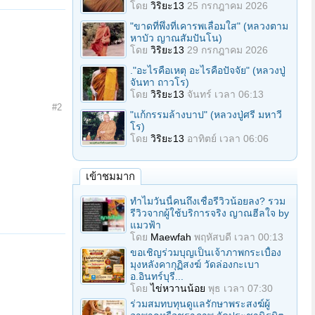
โดย
วิริยะ13
25 กรกฎาคม 2026
"ขาดที่พึ่งที่เคารพเลื่อมใส" (หลวงตาม
หาบัว ญาณสัมปันโน)
โดย
วิริยะ13
29 กรกฎาคม 2026
."อะไรคือเหตุ อะไรคือปัจจัย" (หลวงปู่
จันทา ถาวโร)
โดย
วิริยะ13
จันทร์ เวลา 06:13
#2
"แก้กรรมล้างบาป" (หลวงปู่ศรี มหาวี
โร)
โดย
วิริยะ13
อาทิตย์ เวลา 06:06
เข้าชมมาก
ทำไมวันนี้คนถึงเชื่อรีวิวน้อยลง? รวม
รีวิวจากผู้ใช้บริการจริง ญาณฮีลใจ by
แมวฟ้า
โดย
Maewfah
พฤหัสบดี เวลา 00:13
ขอเชิญร่วมบุญเป็นเจ้าภาพกระเบื้อง
มุงหลังคากุฏิสงฆ์ วัดล่องกะเบา
อ.อินทร์บุรี...
โดย
ไข่หวานน้อย
พุธ เวลา 07:30
ร่วมสมทบทุนดูแลรักษาพระสงฆ์ผู้