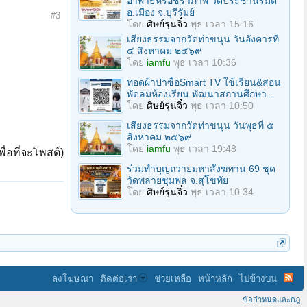
อาพาธหรือชราภาพ วัดประชานิรมิต
อ.เมือง จ.บุรีรัมย์
#3
โดย
ศิษย์รุ่นจิ๋ว
พุธ เวลา 15:16
เสียงธรรมจากวัดท่าขนุน วันอังคารที่
๔ สิงหาคม ๒๕๖๙
โดย
iamfu
พุธ เวลา 10:36
ทอดผ้าป่าซื้อSmart TV ใช้เรียน&สอน
พัดลมห้องเรียน พัฒนาสถานศึกษา...
โดย
ศิษย์รุ่นจิ๋ว
พุธ เวลา 10:50
เสียงธรรมจากวัดท่าขนุน วันพุธที่ ๕
สิงหาคม ๒๕๖๙
โดย
iamfu
พุธ เวลา 19:48
ื่อที่จะโพสต์)
ร่วมทําบุญถวายมหาสังฆทาน 69 ชุด
วัดพลายชุมพล จ.สุโขทัย
โดย
ศิษย์รุ่นจิ๋ว
พุธ เวลา 10:34
ลงโฆษณา
ติดต่อเรา
ช่วยเหลือ
หน้าหลัก
ไปข้างบน
ข้อกำหนดและกฎ