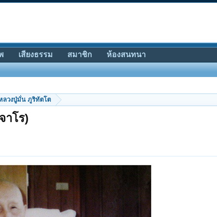
พ
เสียงธรรม
สมาชิก
ห้องสนทนา
หลวงปู่มั่น ภูริทัตโต
าจาโร)