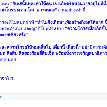
ทุกคน
"กิเลสนี้แหละทำให้คน เราเดือดร้อนวุ่นวายอยู่ไม่มีที่ส
วามโกรธ ความโลภ ความหลง"
สามอย่างเท่านี้
รละก็ไม่หมดชักที
"ทำไมจึงเกิดมาเพื่อสร้างกิเลสให้มาก 
ทั้งพระทั้งเณร และญาติโยมทั้งหลาย
"ความโกรธเมื่อเกิดขึ้
ะตายเชียวหรือ"
ละความโกรธให้หมดสิ้นไป เดี๋ยวนี้ เดี๋ยวนี้"
อย่ามีความท
ปด ศีลสิบ ศีลสองร้อยยี่สิบเจ็ด พร้อมทั้งการเจริญสมาธิภา
ุกคนเลย .. "
ธาจาโร)
าร