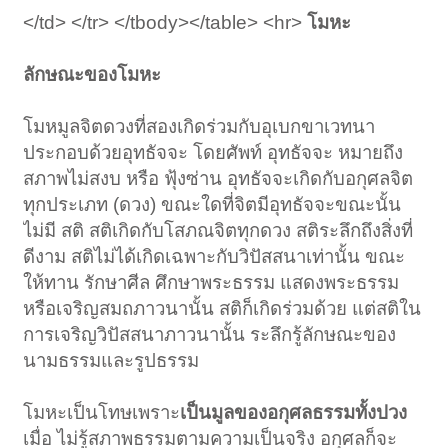
</td> </tr> </tbody></table> <hr>
โมหะ
ลักษณะของโมหะ
โมหมูลจิตดวงที่สองเกิดร่วมกับอุเบกขาเวทนา
ประกอบด้วยอุทธัจจะ โดยศัพท์ อุทธัจจะ หมายถึง
สภาพไม่สงบ หรือ ฟุ้งซ่าน อุทธัจจะเกิดกับอกุศลจิต
ทุกประเภท (ดวง) ขณะใดที่จิตมีอุทธัจจะขณะนั้น
ไม่มี สติ สติเกิดกับโสภณจิตทุกดวง สติระลึกถึงสิ่งที่
ดีงาม สติไม่ได้เกิดเฉพาะกับวิปัสสนาเท่านั้น ขณะ
ให้ทาน รักษาศีล ศึกษาพระธรรม แสดงพระธรรม
หรือเจริญสมถภาวนานั้น สติก็เกิดร่วมด้วย แต่สติใน
การเจริญวิปัสสนาภาวนานั้น ระลึกรู้ลักษณะของ
นามธรรมและรูปธรรม
โมหะเป็นโทษเพราะ
เป็นมูลของอกุศลธรรมทั้งปวง
เมื่อ ไม่รู้สภาพธรรมตามความเป็นจริง อกุศลก็จะ