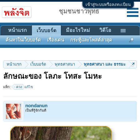
เข้าสู่ระบบหรือลงทะเบียน
ชุมชนชาวพุทธ
หน้าแรก
มีอะไรใหม่
วิดีโอ
เว็บบอร์ด
ค้นหาในเว็บบอร์ด
เรื่องเด่น
กระทู้และโพสต์ล่าสุด
หน้าแรก
เว็บบอร์ด
พุทธศาสนา
พุทธศาสนา และ ธรรมะ
ลักษณะของ โลภะ โทสะ โมหะ
แท็ก:
ดวง
แก้ไข
nondanun
เป็นที่รู้จักกันดี