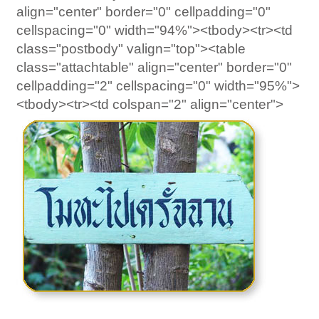
align="center" border="0" cellpadding="0"
cellspacing="0" width="94%"><tbody><tr><td
class="postbody" valign="top"><table
class="attachtable" align="center" border="0"
cellpadding="2" cellspacing="0" width="95%">
<tbody><tr><td colspan="2" align="center">