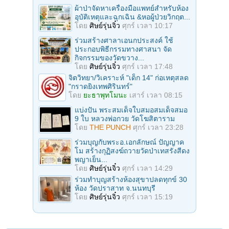
ผ้าป่าจัดหาเครื่องมือแพทย์สำหรับห้อง
อุบัติเหตุและฉุกเฉิน &หอผู้ป่วยวิกฤต...
โดย
ศิษย์รุ่นจิ๋ว
ศุกร์ เวลา 10:17
ร่วมสร้างศาลาเอนกประสงค์ ใช้
ประกอบพิธีกรรมทางศาสนา จัด
กิจกรรมของวัดขวาง...
โดย
ศิษย์รุ่นจิ๋ว
ศุกร์ เวลา 17:48
จิตวิทยา/วิเคราะห์ "เด็ก 14" ก่อเหตุสลด
"กราดยิงเทพศิรินทร์"
โดย
ยะธาพุทโมนะ
เสาร์ เวลา 08:15
แบ่งปัน พระสมเด็จใบสมอสมเด็จสมอ
9 ใบ หลวงพ่อกวย วัดโฆสิตาราม
โดย
THE PUNCH
ศุกร์ เวลา 23:28
ร่วมบุญกับพระอ.เอกลักษณ์ ปัญญาค
โม สร้างกุฏิสงฆ์ถวายวัดป่าเทสรังสีดง
พญาเย็น...
โดย
ศิษย์รุ่นจิ๋ว
ศุกร์ เวลา 14:29
ร่วมทําบุญสร้างห้องสุขาปลดทุกข์ 30
ห้อง วัดปราสาท จ.นนทบุรี
โดย
ศิษย์รุ่นจิ๋ว
ศุกร์ เวลา 15:19