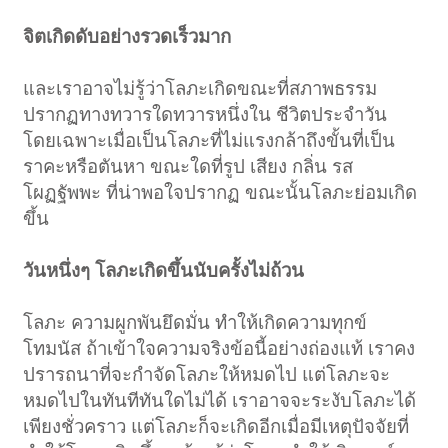
จิตเกิดดับอย่างรวดเร็วมาก
และเราอาจไม่รู้ว่าโลภะเกิดขณะที่สภาพธรรม
ปรากฏทางทวารใดทวารหนึ่งใน ชีวิตประจำวัน
โดยเฉพาะเมื่อเป็นโลภะที่ไม่แรงกล้าถึงขั้นที่เป็น
ราคะหรือตันหา ขณะใดที่รูป เสียง กลิ่น รส
โผฏฐัพพะ ที่น่าพอใจปรากฏ ขณะนั้นโลภะย่อมเกิด
ขึ้น
วันหนึ่งๆ โลภะเกิดขึ้นนับครั้งไม่ถ้วน
โลภะ ความผูกพันยึดมั่น ทำให้เกิดความทุกข์
โทมนัส ถ้าเข้าใจความจริงข้อนี้อย่างถ่องแท้ เราคง
ปรารถนาที่จะกำจัดโลภะให้หมดไป แต่โลภะจะ
หมดไปในทันทีทันใดไม่ได้ เราอาจจะระงับโลภะได้
เพียงชั่วคราว แต่โลภะก็จะเกิดอีกเมื่อมีเหตุปัจจัยที่