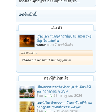
ถวายเป็นพุทธบูชา ธรรมบูชา สังฆบูชา…
แชร์หน้านี้
แนะนำ
เรื่องเล่า "นักขุดกรุ"มือขลัง ขมังเวทย์
ที่สุดในแผ่นดิน
wanwi
ตอบ
7 นาทีที่แล้ว
nott17 said:
↑
สวัสดีครับอาจารย์วันวิ พี่ๆน้องๆทุกท่าน…
กระทู้ที่น่าสนใจ
เสียงธรรมจากวัดท่าขนุน วันจันทร์ที่
๒๗ กรกฎาคม ๒๕๖๙
โดย
iamfu
28 กรกฎาคม 2026
เทศน์วันเข้าพรรษา วันพฤหัสบดีที่ ๓๐
กรกฎาคม พุทธศักราช ๒๕๖๙
โดย
iamfu
2 สิงหาคม 2026