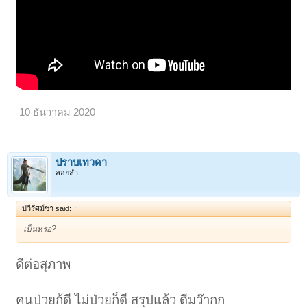
10 ธันวาคม 2020
ปราบเทวดา
ลอยลำ
ปวีรัศม์ชา said:
↑
เป็นหรอ?
ดีต่อสุภาพ
คนป่วยก้ดี ไม่ป่วยก็ดี สรุปแล้ว ดีมว๊ากก
1
2
3
4
ถัดไป >