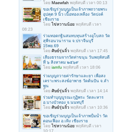
โดย
Maewfah
พฤหัสบดี เวลา 00:13
ขอเชิญร่วมบุญเป็นเจ้าภาพถวายพระ
อุปคุต 9 นิ้ว เนื้อทองเหลือง วัดปงค์
เชียงราย
โดย
ไข่หวานน้อย
พฤหัสบดี เวลา
08:23
ร่วมทอดกฐินสมทบทุนสร้างอุโบสถ วัด
สุพีรอนวนาราม จ.ปราจีนบุรี
15พย.69
โดย
ศิษย์รุ่นจิ๋ว
พฤหัสบดี เวลา 17:45
เสียงธรรมจากวัดท่าขนุน วันพฤหัสบดี
ที่ ๖ สิงหาคม ๒๕๖๙
โดย
iamfu
พฤหัสบดี เวลา 18:06
ร่วมบุญถวายค่ารักษาและยา เพื่อสง
เคราะพระสงฆ์อาพาธ วัดต้นปัน จ.ลํา
พูน
โดย
ศิษย์รุ่นจิ๋ว
พฤหัสบดี เวลา 14:14
ร่วมทําบุญบูรณะกุฏิพระ วัดละหาร
อ.บางบัวทอง จ.นนทบุรี
โดย
ศิษย์รุ่นจิ๋ว
พฤหัสบดี เวลา 10:36
ขอเชิญร่วมบุญเป็นเจ้าภาพปั้มน้ำ วัด
ดอนเฟือง อ.เทิง เชียงราย
โดย
ไข่หวานน้อย
พฤหัสบดี เวลา
10:17