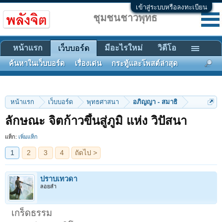
เข้าสู่ระบบหรือลงทะเบียน
ชุมชนชาวพุทธ
หน้าแรก
มีอะไรใหม่
วิดีโอ
เว็บบอร์ด
ค้นหาในเว็บบอร์ด
เรื่องเด่น
กระทู้และโพสต์ล่าสุด
หน้าแรก
เว็บบอร์ด
พุทธศาสนา
อภิญญา - สมาธิ
1
2
3
4
ถัดไป >
ลักษณะ จิตก้าวขึ้นสู่ภูมิ แห่ง วิปัสนา
แท็ก:
เพิ่มแท็ก
ปราบเทวดา
ลอยลำ
เกร็ดธรรม