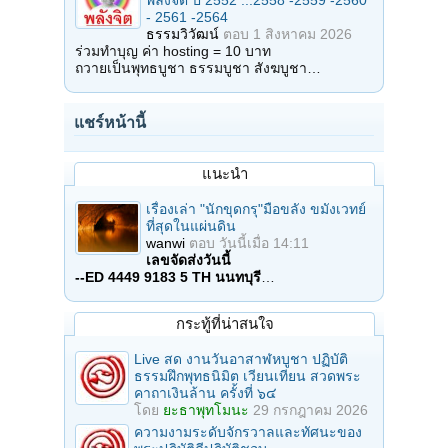
พลังจิต ปี 2552 ...2558 -2559 -2560
- 2561 -2564
ธรรมวิวัฒน์
ตอบ
1 สิงหาคม 2026
ร่วมทำบุญ ค่า hosting = 10 บาท
ถวายเป็นพุทธบูชา ธรรมบูชา สังฆบูชา…
แชร์หน้านี้
แนะนำ
เรื่องเล่า "นักขุดกรุ"มือขลัง ขมังเวทย์
ที่สุดในแผ่นดิน
wanwi
ตอบ
วันนี้เมื่อ 14:11
เลขจัดส่งวันนี้
--ED 4449 9183 5 TH นนทบุรี
…
กระทู้ที่น่าสนใจ
Live สด งานวันอาสาฬหบูชา ปฏิบัติ
ธรรมฝึกพุทธนิมิต เวียนเทียน สวดพระ
คาถาเงินล้าน ครั้งที่ ๖๔
โดย
ยะธาพุทโมนะ
29 กรกฎาคม 2026
ความงามระดับจักรวาลและทัศนะของ