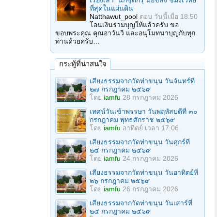
เรื่องเล่า "นักขุดกรุ"มือขลัง ขมังเวทย์
ที่สุดในแผ่นดิน
Natthawut_pool
ตอบ
วันนี้เมื่อ 18:50
โอนเงินร่วมบุญให้แล้วครับ ขอ
ขอบพระคุณ คุณอาวันวิ และอนุโมทนาบุญกับทุก
ท่านด้วยครับ…
กระทู้ที่น่าสนใจ
เสียงธรรมจากวัดท่าขนุน วันจันทร์ที่
๒๗ กรกฎาคม ๒๕๖๙
โดย
iamfu
28 กรกฎาคม 2026
เทศน์วันเข้าพรรษา วันพฤหัสบดีที่ ๓๐
กรกฎาคม พุทธศักราช ๒๕๖๙
โดย
iamfu
อาทิตย์ เวลา 17:06
เสียงธรรมจากวัดท่าขนุน วันศุกร์ที่
๒๔ กรกฎาคม ๒๕๖๙
โดย
iamfu
24 กรกฎาคม 2026
เสียงธรรมจากวัดท่าขนุน วันอาทิตย์ที่
๒๖ กรกฎาคม ๒๕๖๙
โดย
iamfu
26 กรกฎาคม 2026
เสียงธรรมจากวัดท่าขนุน วันเสาร์ที่
๒๕ กรกฎาคม ๒๕๖๙