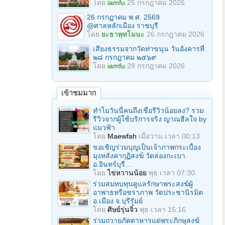
โดย
iamfu
25 กรกฎาคม 2026
26 กรกฏาคม พ.ศ. 2569
@ศาลหลักเมือง ราชบุรี
โดย
ยะธาพุทโมนะ
26 กรกฎาคม 2026
เสียงธรรมจากวัดท่าขนุน วันอังคารที่
๒๘ กรกฎาคม ๒๕๖๙
โดย
iamfu
28 กรกฎาคม 2026
เข้าชมมาก
ทำไมวันนี้คนถึงเชื่อรีวิวน้อยลง? รวม
รีวิวจากผู้ใช้บริการจริง ญาณฮีลใจ by
แมวฟ้า
โดย
Maewfah
เมื่อวาน เวลา 00:13
ขอเชิญร่วมบุญเป็นเจ้าภาพกระเบื้อง
มุงหลังคากุฏิสงฆ์ วัดล่องกะเบา
อ.อินทร์บุรี...
โดย
ไข่หวานน้อย
พุธ เวลา 07:30
ร่วมสมทบทุนดูแลรักษาพระสงฆ์ผู้
อาพาธหรือชราภาพ วัดประชานิรมิต
อ.เมือง จ.บุรีรัมย์
โดย
ศิษย์รุ่นจิ๋ว
พุธ เวลา 15:16
ร่วมถวายภัตตาหารแด่พระภิกษุสงฆ์