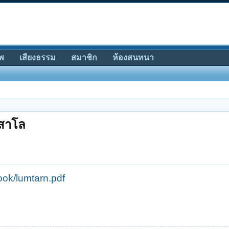
พ
เสียงธรรม
สมาชิก
ห้องสนทนา
ิสาโล
ok/lumtarn.pdf