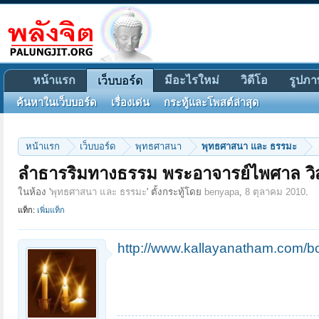
หน้าแรก
มีอะไรใหม่
วิดีโอ
รูปภา
เว็บบอร์ด
ค้นหาในเว็บบอร์ด
เรื่องเด่น
กระทู้และโพสต์ล่าสุด
หน้าแรก
เว็บบอร์ด
พุทธศาสนา
พุทธศาสนา และ ธรรมะ
ลำธารริมทางธรรม พระอาจารย์ไพศาล ว
ในห้อง '
พุทธศาสนา และ ธรรมะ
' ตั้งกระทู้โดย
benyapa
,
8 ตุลาคม 2010
.
แท็ก:
เพิ่มแท็ก
http://www.kallayanatham.com/bo