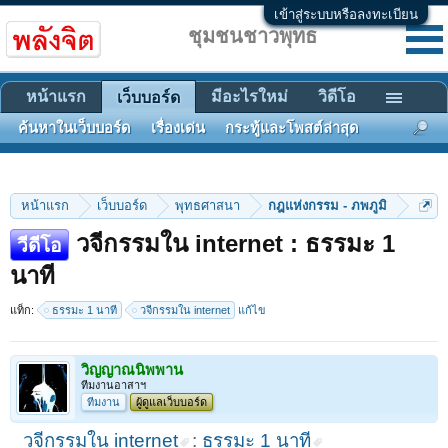
เข้าสู่ระบบหรือลงทะเบียน
ชุมชนชาวพุทธ
หน้าแรก
มีอะไรใหม่
วิดีโอ
เว็บบอร์ด
ค้นหาในเว็บบอร์ด
เรื่องเด่น
กระทู้และโพสต์ล่าสุด
หน้าแรก
เว็บบอร์ด
พุทธศาสนา
กฎแห่งกรรม - ภพภูมิ
วจีกรรมใน internet : ธรรมะ 1
วีดีโอ
นาที
แท็ก:
ธรรมะ 1 นาที
วจีกรรมใน internet
แก้ไข
วิญญาณนิพพาน
ทีมงานอาสาฯ
ทีมงาน
ผู้ดูแลเว็บบอร์ด
วจีกรรมใน internet
:
ธรรมะ 1 นาที