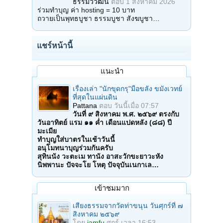
ธรรมวิวัฒน์
ตอบ
1 สิงหาคม 2026
ร่วมทำบุญ ค่า hosting = 10 บาท
ถวายเป็นพุทธบูชา ธรรมบูชา สังฆบูชา…
แชร์หน้านี้
แนะนำ
เรื่องเล่า "นักขุดกรุ"มือขลัง ขมังเวทย์
ที่สุดในแผ่นดิน
Pattana
ตอบ
วันนี้เมื่อ 07:57
วันที่ ๙ สิงหาคม พ.ศ. ๒๕๖๙ ตรงกับ
วันอาทิตย์ แรม ๑๑ ค่ำ เดือนแปดหลัง (๘๘) ปี
มะเมีย
ทำบุญใส่บาตรในเช้าวันนี้
อนุโมทนาบุญร่วมกันครับ
สุทินนัง วะตะเม ทานัง อาสะวักขะยาวะหัง
นิพพานะ ปัจจะโย โหตุ ปัจจุบันเนกาเล…
เข้าชมมาก
เสียงธรรมจากวัดท่าขนุน วันศุกร์ที่ ๗
สิงหาคม ๒๕๖๙
โดย
iamfu
ศุกร์ เวลา 16:53