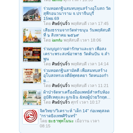
ร่วมทอดกฐินสมทบทุนสร้างอุโบสถ วัด
สุพีรอนวนาราม จ.ปราจีนบุรี
15พย.69
โดย
ศิษย์รุ่นจิ๋ว
พฤหัสบดี เวลา 17:45
เสียงธรรมจากวัดท่าขนุน วันพฤหัสบดี
ที่ ๖ สิงหาคม ๒๕๖๙
โดย
iamfu
พฤหัสบดี เวลา 18:06
ร่วมบุญถวายค่ารักษาและยา เพื่อสง
เคราะพระสงฆ์อาพาธ วัดต้นปัน จ.ลํา
พูน
โดย
ศิษย์รุ่นจิ๋ว
พฤหัสบดี เวลา 14:14
ร่วมทอดกฐินสามัคคี เพื่อสมทบสร้าง
อุโบสถทรงเจดีย์พุทธคยา วัดหนองก๋า
ย...
โดย
ศิษย์รุ่นจิ๋ว
พฤหัสบดี เวลา 11:21
ผ้าป่าจัดหาเครื่องมือแพทย์สำหรับห้อง
อุบัติเหตุและฉุกเฉิน &หอผู้ป่วยวิกฤต...
โดย
ศิษย์รุ่นจิ๋ว
ศุกร์ เวลา 10:17
จิตวิทยา/วิเคราะห์ "เด็ก 14" ก่อเหตุสลด
"กราดยิงเทพศิรินทร์"
โดย
ยะธาพุทโมนะ
เมื่อวาน เวลา
08:15