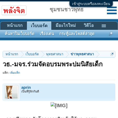
เข้าสู่ระบบหรือลงทะเบียน
ชุมชนชาวพุทธ
หน้าแรก
มีอะไรใหม่
วิดีโอ
เว็บบอร์ด
ค้นหาในเว็บบอร์ด
เรื่องเด่น
กระทู้และโพสต์ล่าสุด
หน้าแรก
เว็บบอร์ด
พุทธศาสนา
ข่าวพุทธศาสนา
วธ.-มจร.ร่วมจัดอบรมพระบ่มนิสัยเด็ก
แท็ก:
เพิ่มแท็ก
aprin
เป็นที่รู้จักกันดี