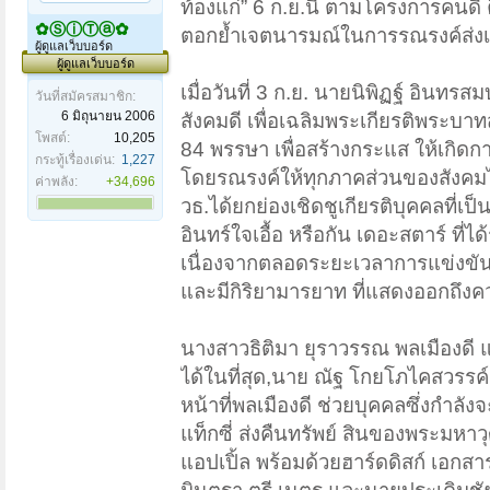
ท้องแก่” 6 ก.ย.นี้ ตามโครงการคนดี ค
✿ⓈⓘⓉⓐ✿
ตอกย้ำเจตนารมณ์ในการรณรงค์ส่งเส
ผู้ดูแลเว็บบอร์ด
ผู้ดูแลเว็บบอร์ด
เมื่อวันที่ 3 ก.ย. นายนิพิฏฐ์ อินท
วันที่สมัครสมาชิก:
6 มิถุนายน 2006
สังคมดี เพื่อเฉลิมพระเกียรติพระบ
โพสต์:
10,205
84 พรรษา เพื่อสร้างกระแส ให้เกิดกา
กระทู้เรื่องเด่น:
1,227
โดยรณรงค์ให้ทุกภาคส่วนของสังคมได้
ค่าพลัง:
+34,696
วธ.ได้ยกย่องเชิดชูเกียรติบุคคลที่เ
อินทร์ใจเอื้อ หรือกัน เดอะสตาร์ ที่
เนื่องจากตลอดระยะเวลาการแข่งขัน
และมีกิริยามารยาท ที่แสดงออกถึงค
นางสาวธิติมา ยุราวรรณ พลเมืองดี แ
ได้ในที่สุด,นาย ณัฐ โกยโภไคสวรรค์ อ
หน้าที่พลเมืองดี ช่วยบุคคลซึ่งกำ
แท็กซี่ ส่งคืนทรัพย์ สินของพระมหาวุฒ
แอปเปิ้ล พร้อมด้วยฮาร์ดดิสก์ เอกส