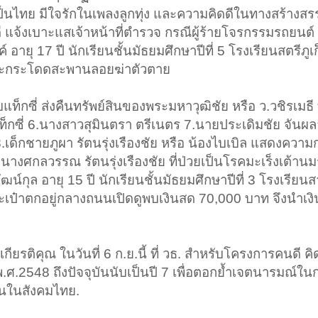
ป็นไทย มีใจรักในเพลงลูกทุ่ง และความคิดดีในทางสร้างสรร
 แจ้งเบาะแสเจ้าหน้าที่ตำรวจ กรณีผู้ร้ายโจรกรรมรถยนต์ 
อายุ 17 ปี นักเรียนชั้นมัธยมศึกษาปีที่ 5 โรงเรียนสตรีภูเ
ลังจะกระโดดสะพานลอยฆ่าตัวตาย
ท็กซี่ ส่งคืนทรัพย์สินของพระมหาวุฒิชัย หรือ ว.วชิรเมธี ท
็กซี่ 6.นางสาวสุมินตรา ตรีเนตร 7.นายประเดิมชัย จันผล
 8.เด็กชายภูผา รัตนรุ่งเรืองชัย หรือ น้องไบเบิล แสดงความ
างศกลวรรณ รัตนรุ่งเรืองชัย ที่ป่วยเป็นโรคมะเร็งเต้าน
ฒน์กุล อายุ 15 ปี นักเรียนชั้นมัธยมศึกษาปีที่ 3 โรงเรียนส
ระเป๋าตกอยู่กลางถนนเปิดดูพบเงินสด 70,000 บาท จึงนำเงิน
ยรติคุณ ในวันที่ 6 ก.ย.นี้ ที่ วธ. สำหรับโครงการคนดี คิด
 พ.ศ.2548 ถึงปัจจุบันนับเป็นปี 7 เพื่อตอกย้ำเจตนารมณ์ใ
ึ้นในสังคมไทย.