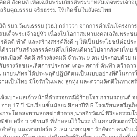
ิดดี สังคมดี เพื่อเฉลิมพระเกียรติพระบาทสมเด็จพระเจ้าอยู่ห
ริมคุณธรรม จริยธรรม ให้เกิดขึ้นในสังคมไทย
รสมบัติ รมว.วัฒนธรรม (วธ.) กล่าวว่า จากการดำเนินโครงการ
าทสมเด็จพระเจ้าอยู่หัว เนื่องในโอกาสมหามงคลเฉลิมพระ
รคิดดี ทำดี และสร้างสรรค์สิ่งดี ๆ ให้เป็นประโยชน์ต่อปร
ร่วมกันสร้างสรรค์คนดีไม่ให้คนดีหายไปจากสังคมไทย ซึ่ง
ป็นพลเมืองดี คิดดี สร้างสังคมดี จำนวน 9 คน ประกอบด้วย 
ได้รับรางวัลชนะเลิศการประกวด เดอะ สตาร์ ค้นฟ้า คว้าดาว ป
 นายนภัทร ได้ประพฤติปฏิบัติตนเป็นแบบอย่างที่ดีในกา
วามเป็นไทย มีใจรักในเพลง ลูกทุ่ง และความคิดดีในทางสร
จ้งเบาะแสเจ้าหน้าที่ตำรวจกรณีผู้ร้ายโจร กรรมรถยนต์ จน
ายุ 17 ปี นักเรียนชั้นมัธยมศึกษาปีที่ 5 โรงเรียนสตรีภูเก็
ลังจะกระโดดสะพานลอยฆ่าตัวตาย,นายจิรวัฒน์ พิริยะธรรมโ
ิชัย หรือ ว.วชิรเมธี ที่ทำหล่นไว้ในรถ เป็นคอมพิวเตอร์โน้ต
ารสำคัญ และพาสปอร์ต 2 เล่ม นายอนุชา รักสัจจา คนขับแท็ก