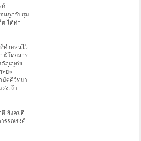
ค์
จนถูกจับกุม
ก็ต ได้ทำ
ี่ทำหล่นไว้
า ผู้โดยสาร
กตัญญูต่อ
มระยะ
ามัคคีวิทยา
ส่งเจ้า
ดี สังคมดี
นการรณรงค์