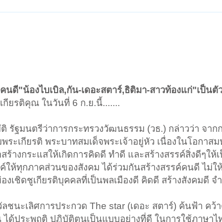
ดี"น้องไบเบิล,กัน-เดอะสตาร์,ธิติมา-สาวท้องแก่"เป็นตั
ติคุณ ในวันที่ 6 ก.ย.นี้.......
สมบัติ รัฐมนตรีว่าการกระทรวงวัฒนธรรม (วธ.) กล่าวว่า จา
ลิมพระเกียรติ พระบาทสมเด็จพระเจ้าอยู่หัว เนื่องในโอกา
้างกระแสให้เกิดการคิดดี ทำดี และสร้างสรรค์สิ่งดีๆให้เ
ให้ทุกภาคส่วนของสังคม ได้ร่วมกันสร้างสรรค์คนดี ไม่ใ
ย่องเชิดชูเกียรติบุคคลที่เป็นพลเมืองดี คิดดี สร้างสังคมดี
วัลชนะเลิศการประกวด The star (เดอะ สตาร์) ค้นฟ้า คว้าด
ได้ประพฤติ ปฏิบัติตนเป็นแบบอย่างที่ดี ในการใช้ภาษาไ