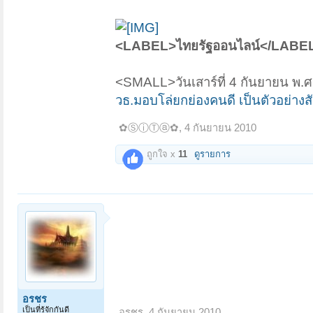
<LABEL>ไทยรัฐออนไลน์</LABE
<SMALL>วันเสาร์ที่ 4 กันยายน พ
วธ.มอบโล่ยกย่องคนดี เป็นตัวอย่างส
✿ⓈⓘⓉⓐ✿
,
4 กันยายน 2010
ถูกใจ x
11
ดูรายการ
อรชร
เป็นที่รู้จักกันดี
อรชร
,
4 กันยายน 2010