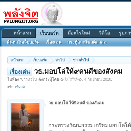
หน้าแรก
มีอะไรใหม่
วิดีโอ
รูปภา
เว็บบอร์ด
ค้นหาในเว็บบอร์ด
เรื่องเด่น
กระทู้และโพสต์ล่าสุด
หน้าแรก
เว็บบอร์ด
ทั่วไป
ข่าวทั่วไป
วธ.มอบโล่ให้๙คนดีของสังคม
เรื่องเด่น
ในห้อง '
ข่าวทั่วไป
' ตั้งกระทู้โดย
✿ⓈⓘⓉⓐ✿
,
4 กันยายน 2010
.
แท็ก:
เพิ่มแท็ก
วธ.มอบโล่ ให้9คนดี ของสังคม
กระทรวงวัฒนธรรมเตรียมมอบโล่ให้ 9 