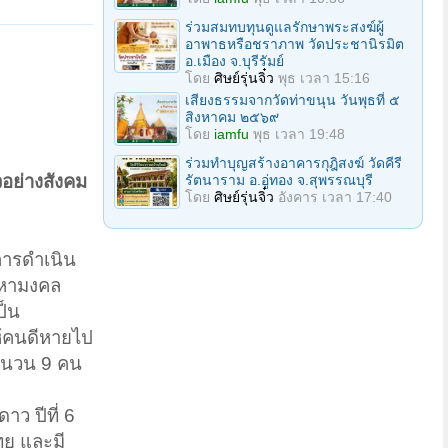
ร่วมสมทบทุนดูแลรักษาพระสงฆ์ผู้
อาพาธหรือชราภาพ วัดประชานิรมิต
อ.เมือง จ.บุรีรัมย์
โดย
ศิษย์รุ่นจิ๋ว
พุธ เวลา 15:16
เสียงธรรมจากวัดท่าขนุน วันพุธที่ ๕
สิงหาคม ๒๕๖๙
โดย
iamfu
พุธ เวลา 19:48
ร่วมทำบุญสร้างอาคารกุฎิสงฆ์ วัดคีรี
วอย่างสังคม
รัตนาราม อ.อู่ทอง จ.สุพรรณบุรี
โดย
ศิษย์รุ่นจิ๋ว
อังคาร เวลา 17:40
กการดำเนิน
สมหามงคล
ป็น
ห้คนดีหายไป
 จำนวน 9 คน
าว ปีที่ 6
ทย และมี