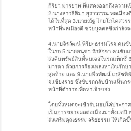
กิริยา มารยาท ที่แสดงออกถึงความเ
2.นางสาวธิติมา ยุราวรรณ พลเมืองดี
ได้ในที่สุด 3.นายณัฐ โกยโภไคสวรรค์ 
หน้าที่พลเมืองดี ช่วยบุคคลซึ่งกำ
4.นายจิรวัฒน์ พิริยะธรรมโรจ คนขับแ
ในรถ 5.นายอนุชา รักสัจจา คนขับแท
ส่งคืนทรัพย์สินที่พบเจอในรถแท็กซี่
มารดา ด้วยการร้องเพลงหาเงินรักษาน
สุดท้าย และ 9.นายพีรพัฒน์ เภสัชพิพั
จ.เชียงราย ซึ่งขับรถกลับบ้านเห็นก
หน้าที่ตำรวจเพื่อหาเจ้าของ
โดยทั้งหมดจะเข้ารับมอบโล่ประกาศเกี
เป็นการขยายผลต่อเนื่องมาตั้งแต่ปี
ส่งเสริมคุณธรรม จริยธรรม ให้เกิดข