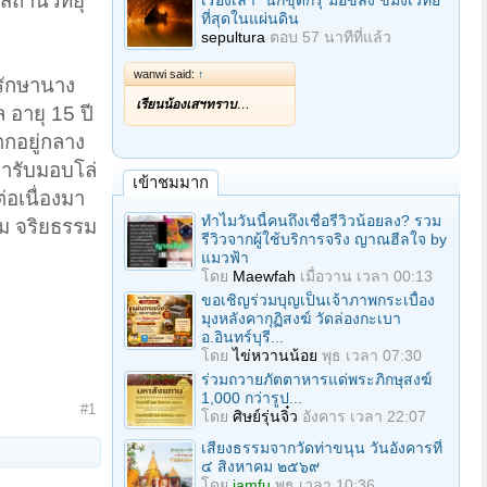
สถานีวิทยุ
เรื่องเล่า "นักขุดกรุ"มือขลัง ขมังเวทย์
ที่สุดในแผ่นดิน
sepultura
ตอบ
57 นาทีที่แล้ว
wanwi said:
↑
นรักษานาง
เรียนน้องเสฯทราบ
…
 อายุ 15 ปี
ตกอยู่กลาง
้ารับมอบโล่
เข้าชมมาก
่อเนื่องมา
ทำไมวันนี้คนถึงเชื่อรีวิวน้อยลง? รวม
รม จริยธรรม
รีวิวจากผู้ใช้บริการจริง ญาณฮีลใจ by
แมวฟ้า
โดย
Maewfah
เมื่อวาน เวลา 00:13
ขอเชิญร่วมบุญเป็นเจ้าภาพกระเบื้อง
มุงหลังคากุฏิสงฆ์ วัดล่องกะเบา
อ.อินทร์บุรี...
โดย
ไข่หวานน้อย
พุธ เวลา 07:30
ร่วมถวายภัตตาหารแด่พระภิกษุสงฆ์
1,000 กว่ารูป...
#1
โดย
ศิษย์รุ่นจิ๋ว
อังคาร เวลา 22:07
เสียงธรรมจากวัดท่าขนุน วันอังคารที่
๔ สิงหาคม ๒๕๖๙
โดย
iamfu
พุธ เวลา 10:36