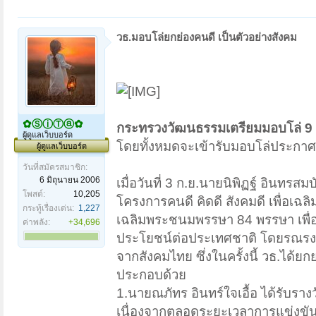
วธ.มอบโล่ยกย่องคนดี เป็นตัวอย่างสังคม
✿ⓈⓘⓉⓐ✿
กระทรวงวัฒนธรรมเตรียมมอบโล่ 9 คน
ผู้ดูแลเว็บบอร์ด
โดยทั้งหมดจะเข้ารับมอบโล่ประกาศเกียร
ผู้ดูแลเว็บบอร์ด
วันที่สมัครสมาชิก:
6 มิถุนายน 2006
เมื่อวันที่ 3 ก.ย.นายนิพิฏฐ์ อินทร
โพสต์:
10,205
โครงการคนดี คิดดี สังคมดี เพื่อเฉ
กระทู้เรื่องเด่น:
1,227
เฉลิมพระชนมพรรษา 84 พรรษา เพื่อสร
ค่าพลัง:
+34,696
ประโยชน์ต่อประเทศชาติ โดยรณรงค์
จากสังคมไทย ซึ่งในครั้งนี้ วธ.ได้ยก
ประกอบด้วย
1.นายณภัทร อินทร์ใจเอื้อ ได้รับราง
เนื่องจากตลอดระยะเวลาการแข่งขัน 