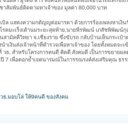
ันผลา ผู้โดย สาร ส่งคืนทรัพย์สินที่พบเจอในรถแท็กซี่แก่
ระชาสัมพันธ์ติดตามหาเจ้าของ มูลค่า 80,000 บาท
องไบเบิล แสดงความกตัญญูต่อมารดา ด้วยการร้องเพลงหาเงิ
็นโรคมะเร็งเต้านมระยะสุดท้าย,นายพีรพัฒน์ เภสัชพิพัฒน์กุล
ียนสามัคคีวิทยา จ.เชียงราย ซึ่งขับรถ กลับบ้านเห็นกระเป๋า
นำเงินส่งเจ้าหน้าที่ตำรวจเพื่อหาเจ้าของ โดยทั้งหมดจะเข
้ ที่ วธ. สำหรับโครงการคนดี คิดดี สังคมดี เป็นการขยายผลต
เป็นปี 7 เพื่อตอกย้ำเจตนารมณ์ในการรณรงค์ส่งเสริมคุณ ธร
 วธ.มอบโล่ ให้9คนดี ของสังคม