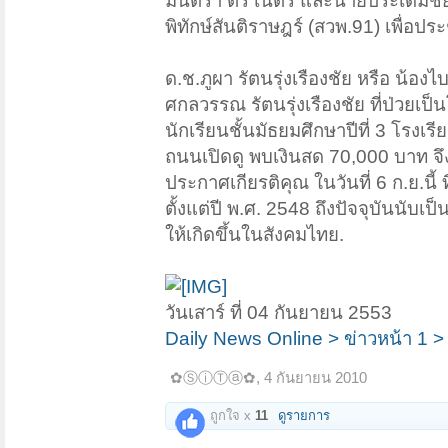
มินตรา ตรี เนตร และนายประเดิมชัย จ
พิทักษ์สันติราษฎร์ (สวพ.91) เพื่อป
ด.ช.ภูผา รัตนรุ่งเรืองชัย หรือ น้
ศกลวรรณ รัตนรุ่งเรืองชัย ที่ป่วยเป
นักเรียนชั้นมัธยมศึกษาปีที่ 3 โรงเร
ถนนเปิดดู พบเงินสด 70,000 บาท จึง
ประกาศเกียรติคุณ ในวันที่ 6 ก.ย.นี
ตั้งแต่ปี พ.ศ. 2548 ถึงปัจจุบันนับ
ให้เกิดขึ้นในสังคมไทย.
วันเสาร์ ที่ 04 กันยายน 2553
Daily News Online > ข่าวหน้า 1 >
✿ⓈⓘⓉⓐ✿
,
4 กันยายน 2010
ถูกใจ x
11
ดูรายการ