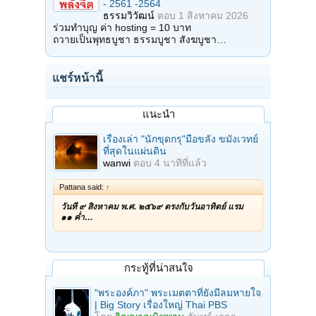
- 2561 -2564
ธรรมวิวัฒน์
ตอบ
1 สิงหาคม 2026
ร่วมทำบุญ ค่า hosting = 10 บาท
ถวายเป็นพุทธบูชา ธรรมบูชา สังฆบูชา…
แชร์หน้านี้
แนะนำ
เรื่องเล่า "นักขุดกรุ"มือขลัง ขมังเวทย์
ที่สุดในแผ่นดิน
wanwi
ตอบ
4 นาทีที่แล้ว
Pattana said:
↑
วันที่ ๙ สิงหาคม พ.ศ. ๒๕๖๙ ตรงกับวันอาทิตย์ แรม
๑๑ ค่ำ…
กระทู้ที่น่าสนใจ
"พระองค์ภา" พระเมตตาที่ยังมีลมหายใจ
| Big Story เรื่องใหญ่ Thai PBS