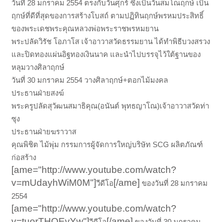
วันที่ 28 มกราคม 2554 ตรงกับวันศุกร์ ซึ่งเป็นวันสมโณฤกษ์ เป็น
ฤกษ์ที่ดีที่สุดของการสร้างโบสถ์ ตามปฏิทินฤกษ์พรหมประสิทธิ์
ของพระเดชพระคุณหลวงพ่อพระราชพรหมยาน
พระปลัดวิรัช โอภาโส เจ้าอาวาสวัดธรรมยาน ได้ทำพิธีบวงสรวง
และปิดทองแผ่นอิฐทองเงินนาค และนำไปบรรจุไว้ใต้ฐานของ
หลุมวางศิลาฤกษ์
วันที่ 30 มกราคม 2554 วางศิลาฤกษ์+ตอกไม้มงคล
ประธานฝ่ายสงฆ์
พระครูปลัดสุวัฒนสมาธิคุณ(อนันต์ พุทธญาโณ)เจ้าอาวาสวัดท่า
ซุง
ประธานฝ่ายฆราวาส
คุณพิชิต ไม้พุ่ม กรรมการผู้จัดการใหญ่บริษัท SCG ผลิตภัณฑ์
ก่อสร้าง
[ame="http://www.youtube.com/watch?
v=mUdayhWiM0M"]
[/ame]
วีดีโอ
ของวันที่ 28 มกราคม
2554
[ame="http://www.youtube.com/watch?
v=tuorTHOEvYw"]
[/ame]
วีดีโอ
ของวันที่ 30 มกราคม