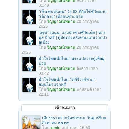
โดย
วิญญาณนิพพาน
จันทร์ เวลา
01:49
"เช็ค คนค้นฅน" วัย 63 ปีกับใช้ชีวิตแบบ
“เด็กค่าย” เพื่อคนชายขอบ
โดย
วิญญาณนิพพาน
28 กรกฎาคม
2026
'ครูข้างถนน' แสงนำทางชีวิตเด็ก | ทอง
พูล บัวศรี | ผู้ปิดทองหลังชายแดนจากป่า
สู่เมือง
โดย
วิญญาณนิพพาน
28 กรกฎาคม
2026
น้ำใจไทยเพื่อไทย l พระแปลงรถตู้เพื่อผู้
ป่วย
โดย
วิญญาณนิพพาน
อังคาร เวลา
03:42
น้ำใจไทยเพื่อไทย วัดคีรีวงศ์ทำยา
สมุนไพรแจกฟรี
โดย
วิญญาณนิพพาน
พฤหัสบดี เวลา
22:11
เข้าชมมาก
เสียงธรรมจากวัดท่าขนุน วันศุกร์ที่ ๗
สิงหาคม ๒๕๖๙
โดย
iamfu
ศุกร์ เวลา 16:53