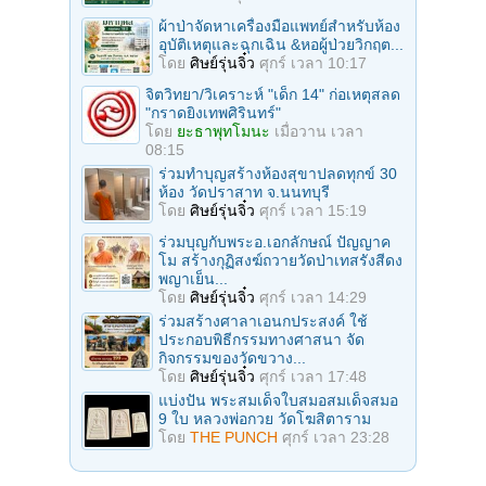
ผ้าป่าจัดหาเครื่องมือแพทย์สำหรับห้อง
อุบัติเหตุและฉุกเฉิน &หอผู้ป่วยวิกฤต...
โดย
ศิษย์รุ่นจิ๋ว
ศุกร์ เวลา 10:17
จิตวิทยา/วิเคราะห์ "เด็ก 14" ก่อเหตุสลด
"กราดยิงเทพศิรินทร์"
โดย
ยะธาพุทโมนะ
เมื่อวาน เวลา
08:15
ร่วมทําบุญสร้างห้องสุขาปลดทุกข์ 30
ห้อง วัดปราสาท จ.นนทบุรี
โดย
ศิษย์รุ่นจิ๋ว
ศุกร์ เวลา 15:19
ร่วมบุญกับพระอ.เอกลักษณ์ ปัญญาค
โม สร้างกุฏิสงฆ์ถวายวัดป่าเทสรังสีดง
พญาเย็น...
โดย
ศิษย์รุ่นจิ๋ว
ศุกร์ เวลา 14:29
ร่วมสร้างศาลาเอนกประสงค์ ใช้
ประกอบพิธีกรรมทางศาสนา จัด
กิจกรรมของวัดขวาง...
โดย
ศิษย์รุ่นจิ๋ว
ศุกร์ เวลา 17:48
แบ่งปัน พระสมเด็จใบสมอสมเด็จสมอ
9 ใบ หลวงพ่อกวย วัดโฆสิตาราม
โดย
THE PUNCH
ศุกร์ เวลา 23:28