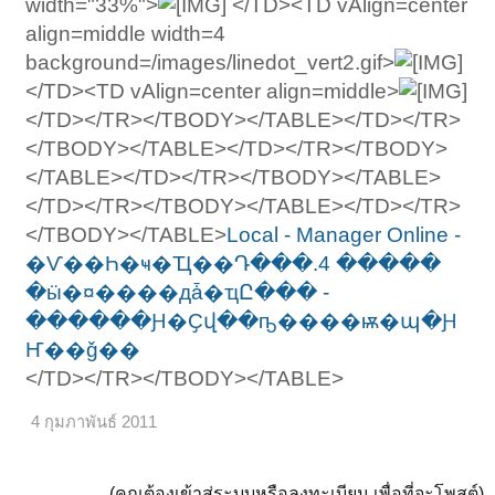
width="33%">
</TD><TD vAlign=center
align=middle width=4
background=/images/linedot_vert2.gif>
</TD><TD vAlign=center align=middle>
</TD></TR></TBODY></TABLE></TD></TR>
</TBODY></TABLE></TD></TR></TBODY>
</TABLE></TD></TR></TBODY></TABLE>
</TD></TR></TBODY></TABLE></TD></TR>
</TBODY></TABLE>
Local - Manager Online -
�Ѵ��Һ�ҹ�Ҵ��Դ���.4 �����
�ӹ�¤����дǡ�ҵԸ��� -
������Ԩ�Ҫվ��ҧ����ѭ�պ�Ԩ
Ҥ��ǧ��
</TD></TR></TBODY></TABLE>
4 กุมภาพันธ์ 2011
(คุณต้องเข้าสู่ระบบหรือลงทะเบียน เพื่อที่จะโพสต์)