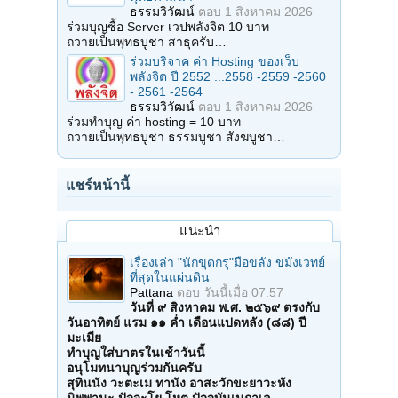
ธรรมวิวัฒน์
ตอบ
1 สิงหาคม 2026
ร่วมบุญซื้อ Server เวปพลังจิต 10 บาท
ถวายเป็นพุทธบูชา สาธุครับ…
ร่วมบริจาค ค่า Hosting ของเว็บ
พลังจิต ปี 2552 ...2558 -2559 -2560
- 2561 -2564
ธรรมวิวัฒน์
ตอบ
1 สิงหาคม 2026
ร่วมทำบุญ ค่า hosting = 10 บาท
ถวายเป็นพุทธบูชา ธรรมบูชา สังฆบูชา…
แชร์หน้านี้
แนะนำ
เรื่องเล่า "นักขุดกรุ"มือขลัง ขมังเวทย์
ที่สุดในแผ่นดิน
Pattana
ตอบ
วันนี้เมื่อ 07:57
วันที่ ๙ สิงหาคม พ.ศ. ๒๕๖๙ ตรงกับ
วันอาทิตย์ แรม ๑๑ ค่ำ เดือนแปดหลัง (๘๘) ปี
มะเมีย
ทำบุญใส่บาตรในเช้าวันนี้
อนุโมทนาบุญร่วมกันครับ
สุทินนัง วะตะเม ทานัง อาสะวักขะยาวะหัง