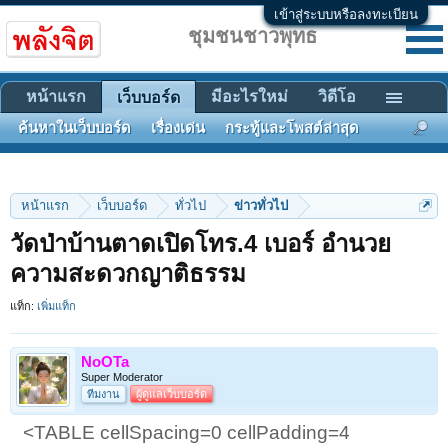
เข้าสู่ระบบหรือลงทะเบียน
ชุมชนชาวพุทธ
หน้าแรก
มีอะไรใหม่
วิดีโอ
เว็บบอร์ด
ค้นหาในเว็บบอร์ด
เรื่องเด่น
กระทู้และโพสต์ล่าสุด
หน้าแรก
เว็บบอร์ด
ทั่วไป
ข่าวทั่วไป
วัดป่าบ้านตาดเปิดโทร.4 เบอร์ อำนวย
ความสะดวกญาติธรรม
แท็ก:
เพิ่มแท็ก
NoOTa
Super Moderator
ทีมงาน
ผู้ดูแลเว็บบอร์ด
<TABLE cellSpacing=0 cellPadding=4