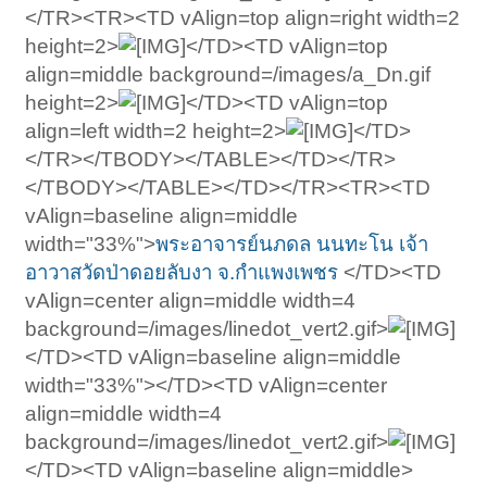
</TR><TR><TD vAlign=top align=right width=2
height=2>
</TD><TD vAlign=top
align=middle background=/images/a_Dn.gif
height=2>
</TD><TD vAlign=top
align=left width=2 height=2>
</TD>
</TR></TBODY></TABLE></TD></TR>
</TBODY></TABLE></TD></TR><TR><TD
vAlign=baseline align=middle
width="33%">
พระอาจารย์นภดล นนทะโน เจ้า
อาวาสวัดป่าดอยลับงา จ.กำแพงเพชร
</TD><TD
vAlign=center align=middle width=4
background=/images/linedot_vert2.gif>
</TD><TD vAlign=baseline align=middle
width="33%"></TD><TD vAlign=center
align=middle width=4
background=/images/linedot_vert2.gif>
</TD><TD vAlign=baseline align=middle>