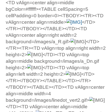
<TD vAlign=center align=middle
bgColor=#ffffff><TABLE cellSpacing=5
cellPadding=0 border=0><TBODY><TR><TD
vAlign=center align=middle>
</TD>
</TR></TBODY></TABLE></TD><TD
vAlign=center align=right width=2
background=/images/a_R.gif>
</TD>
</TR><TR><TD vAlign=top align=right width=2
height=2>
</TD><TD vAlign=top
align=middle background=/images/a_Dn.gif
height=2>
</TD><TD vAlign=top
align=left width=2 height=2>
</TD>
</TR></TBODY></TABLE></TD></TR>
</TBODY></TABLE></TD><TD vAlign=center
align=middle width=4
background=/images/linedot_vert2.gif>
</TD><TD vAlign=center align=middle