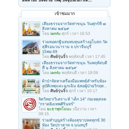
นิพพานะ ปัจจะโย โหตุ ปัจจุบันเนกาเล…
เข้าชมมาก
เสียงธรรมจากวัดท่าขนุน วันศุกร์ที่ ๗
สิงหาคม ๒๕๖๙
โดย
iamfu
ศุกร์ เวลา 16:53
ร่วมทอดกฐินสมทบทุนสร้างอุโบสถ วัด
สุพีรอนวนาราม จ.ปราจีนบุรี
15พย.69
โดย
ศิษย์รุ่นจิ๋ว
พฤหัสบดี เวลา 17:45
เสียงธรรมจากวัดท่าขนุน วันพฤหัสบดี
ที่ ๖ สิงหาคม ๒๕๖๙
โดย
iamfu
พฤหัสบดี เวลา 18:06
ผ้าป่าจัดหาเครื่องมือแพทย์สำหรับห้อง
อุบัติเหตุและฉุกเฉิน &หอผู้ป่วยวิกฤต...
โดย
ศิษย์รุ่นจิ๋ว
ศุกร์ เวลา 10:17
จิตวิทยา/วิเคราะห์ "เด็ก 14" ก่อเหตุสลด
"กราดยิงเทพศิรินทร์"
โดย
ยะธาพุทโมนะ
เมื่อวาน เวลา
08:15
ร่วมทําบุญสร้างห้องสุขาปลดทุกข์ 30
ห้อง วัดปราสาท จ.นนทบุรี