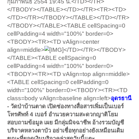
กุมภาพันธ์ 2554 19:45 น.</TD></TR>
</TBODY></TABLE></TD></TR><TR><TD>
</TD></TR></TBODY></TABLE></TD></TR>
</TBODY></TABLE><TABLE cellSpacing=0
cellPadding=4 width="100%" border=0>
<TBODY><TR><TD vAlign=center
align=middle>
</TD></TR></TBODY>
</TABLE><TABLE cellSpacing=0
cellPadding=4 width="100%" border=0>
<TBODY><TR><TD vAlign=top align=middle>
<TABLE cellSpacing=0 cellPadding=0
width="100%" border=0><TBODY><TR><TD
class=body vAlign=baseline align=left>
อุดรธานี
- วัดป่าบ้านตาด เปิดช่องทางสื่อสารเพิ่มเป็นเบอร์
โทรศัพท์ 4 เบอร์ อำนวยความสะดวกญาติโยม
สอบถามข้อมูล เผย มีกลุ่มมิจฉาชีพ อ้างรวมบัญชี
บริจาคหลวงตาบัว อย่าเชื่อทุกอย่างยังเหมือนเดิม
ขณะที่ยอดเงินบริจาคล่าสุดวันนี้แตะ