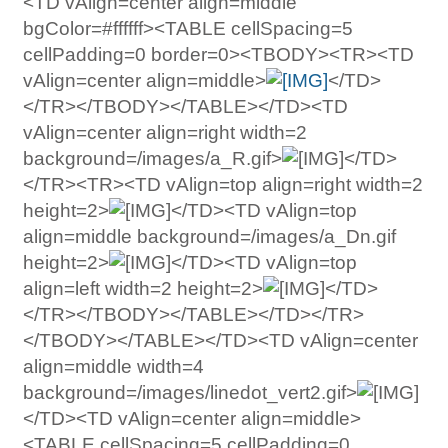
<TD vAlign=center align=middle
bgColor=#ffffff><TABLE cellSpacing=5
cellPadding=0 border=0><TBODY><TR><TD
vAlign=center align=middle>
</TD>
</TR></TBODY></TABLE></TD><TD
vAlign=center align=right width=2
background=/images/a_R.gif>
</TD>
</TR><TR><TD vAlign=top align=right width=2
height=2>
</TD><TD vAlign=top
align=middle background=/images/a_Dn.gif
height=2>
</TD><TD vAlign=top
align=left width=2 height=2>
</TD>
</TR></TBODY></TABLE></TD></TR>
</TBODY></TABLE></TD><TD vAlign=center
align=middle width=4
background=/images/linedot_vert2.gif>
</TD><TD vAlign=center align=middle>
<TABLE cellSpacing=5 cellPadding=0