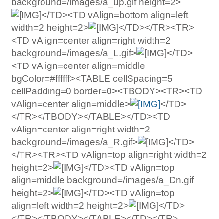
background=/images/a_up.gif height=2>
</TD><TD vAlign=bottom align=left
width=2 height=2>
</TD></TR><TR>
<TD vAlign=center align=right width=2
background=/images/a_L.gif>
</TD>
<TD vAlign=center align=middle
bgColor=#ffffff><TABLE cellSpacing=5
cellPadding=0 border=0><TBODY><TR><TD
vAlign=center align=middle>
</TD>
</TR></TBODY></TABLE></TD><TD
vAlign=center align=right width=2
background=/images/a_R.gif>
</TD>
</TR><TR><TD vAlign=top align=right width=2
height=2>
</TD><TD vAlign=top
align=middle background=/images/a_Dn.gif
height=2>
</TD><TD vAlign=top
align=left width=2 height=2>
</TD>
</TR></TBODY></TABLE></TD></TR>