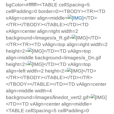
bgColor=#ffffff><TABLE cellSpacing=5
cellPadding=0 border=0><TBODY><TR><TD
vAlign=center align=middle>
</TD>
</TR></TBODY></TABLE></TD><TD
vAlign=center align=right width=2
background=/images/a_R.gif>
</TD>
</TR><TR><TD vAlign=top align=right width=2
height=2>
</TD><TD vAlign=top
align=middle background=/images/a_Dn.gif
height=2>
</TD><TD vAlign=top
align=left width=2 height=2>
</TD>
</TR></TBODY></TABLE></TD></TR>
</TBODY></TABLE></TD><TD vAlign=center
align=middle width=4
background=/images/linedot_vert2.gif>
</TD><TD vAlign=center align=middle>
<TABLE cellSpacing=5 cellPadding=0