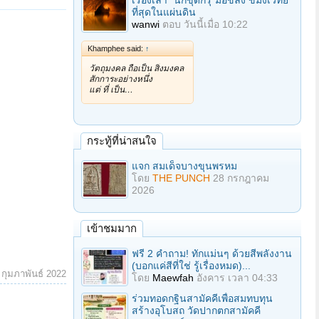
เรื่องเล่า "นักขุดกรุ"มือขลัง ขมังเวทย์
ที่สุดในแผ่นดิน
wanwi
ตอบ
วันนี้เมื่อ 10:22
Khamphee said:
↑
วัตถุมงคล ถือเป็น สิ่งมงคล
สักการะอย่างหนึ่ง
แต่ ที่ เป็น…
กระทู้ที่น่าสนใจ
แจก สมเด็จบางขุนพรหม
โดย
THE PUNCH
28 กรกฎาคม
2026
เข้าชมมาก
ฟรี 2 คำถาม! ทักแม่นๆ ด้วยสีพลังงาน
(บอกแค่สีที่ใช่ รู้เรื่องหมด)...
 กุมภาพันธ์ 2022
โดย
Maewfah
อังคาร เวลา 04:33
ร่วมทอดกฐินสามัคคีเพื่อสมทบทุน
สร้างอุโบสถ วัดปากตกสามัคคี