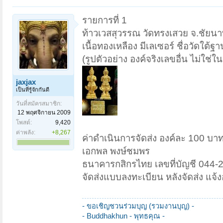
รายการที่ 1
ท้าวเวสสุวรรณ วัดทรงเสวย จ.ชัยน
เนื้อทองเหลือง มีเลเซอร์ ชื่อวัดใต
(รูปตัวอย่าง องค์จริงเลขอื่น ไม่ใช่ใน
jaxjax
เป็นที่รู้จักกันดี
วันที่สมัครสมาชิก:
12 พฤศจิกายน 2009
โพสต์:
9,420
ค่าพลัง:
+8,267
ค่าดำเนินการจัดส่ง องค์ละ 100 บา
เอกพล พงษ์ชมพร
ธนาคารกสิกรไทย เลขที่บัญชี 044-
จัดส่งแบบลงทะเบียน หลังจัดส่ง แจ้งอ
- ขอเชิญชวนร่วมบุญ (รวมงานบุญ) -
- Buddhakhun -
พุทธคุณ -