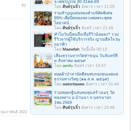
จ.เพชรบูรณ์ 30-31ตค.69
#2
โดย
ศิษย์รุ่นจิ๋ว
อังคาร เวลา 11:05
ร่วมทําบุญแผ่นทองคำแท้คัดพิเศษ
99% เพื่อปิดทองหลวงพ่อพระพุทธ
ไสยาสน์...
โดย
ศิษย์รุ่นจิ๋ว
จันทร์ เวลา 21:49
ทำไมวันนี้คนถึงเชื่อรีวิวน้อยลง? รวม
รีวิวจากผู้ใช้บริการจริง ญาณฮีลใจ by
แมวฟ้า
โดย
Maewfah
วันนี้เมื่อ 00:13
เสียงธรรมจากวัดท่าขนุน วันจันทร์ที่
๓ สิงหาคม ๒๕๖๙
โดย
iamfu
จันทร์ เวลา 19:47
ทอดผ้าป่าสามัคคีสมทบกองทุนเผยแผ่
ธรรมทางวิทยุ (๑๒ ส.ค. ๒๕๖๙)
โดย
watsritawee
อังคาร เวลา 01:44
ร่วมทอดกฐินสมทบทุนสร้างเมรุ วัด
ทองหลาง อ.บ้านนา จ.นครนายก
1พย.2569
โดย
ศิษย์รุ่นจิ๋ว
อังคาร เวลา 10:48
 กุมภาพันธ์ 2022