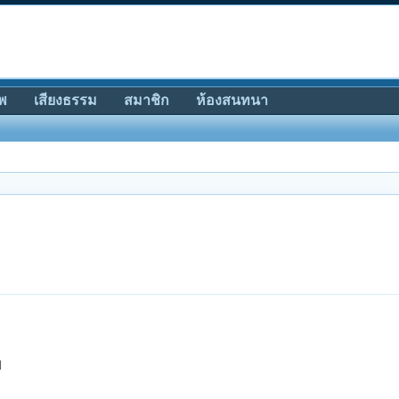
พ
เสียงธรรม
สมาชิก
ห้องสนทนา
ท