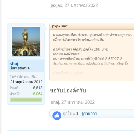
jaxjax
,
27 มกราคม 2022
jaxjax said:
↑
พระผงรูปเหมือนนั่งพาน รุ่นดวงดี หลังท้าวเวสสุวรรณ
เนื้อผงไม้เทพทาโร พร้อมกล่องเดิม
ค่าดำเนินการจัดส่ง องค์ละ 100 บาท
เอกพล พงษ์ชมพร
ธนาคารกสิกรไทย เลขที่บัญชี 044-2-57027-2
shaj
จัดส่งแบบลงทะเบียน หลังจัดส่ง แจ้งอัพเดทอีกครั้ง
เป็นที่รู้จักกันดี
เปิดดูไฟล์ 5851204
วันที่สมัครสมาชิก:
21 พฤศจิกายน 2012
เปิดดูไฟล์ 5851205
โพสต์:
8,813
ขอรับ1องค์ครับ
ค่าพลัง:
+8,064
shaj
,
27 มกราคม 2022
ถูกใจ x
1
ดูรายการ