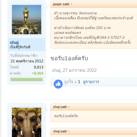
jaxjax said:
↑
ท้าวเวสสุวรรณ วัดทรงเสวย
เนื้อทองเหลือง มีเลเซอร์ใต้ฐานพร้อมเลขประจำองค์
ค่าดำเนินการจัดส่ง องค์ละ 100 บาท
เอกพล พงษ์ชมพร
ธนาคารกสิกรไทย เลขที่บัญชี 044-2-57027-2
shaj
จัดส่งแบบลงทะเบียน หลังจัดส่ง แจ้งอัพเดทอีกครั้ง
เป็นที่รู้จักกันดี
วันที่สมัครสมาชิก:
ขอรับ1องค์ครับ
21 พฤศจิกายน 2012
โพสต์:
8,813
shaj
,
27 มกราคม 2022
ค่าพลัง:
+8,064
ถูกใจ x
1
ดูรายการ
shaj said:
↑
ขอรับ1องค์ครับ
shaj said:
↑