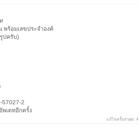
าท
้ฐาน พร้อมเลขประจำองค์
รูปครับ)
ท
2-57027-2
ัพเดทอีกครั้ง
แก้ไขครั้งล่าสุด:
4