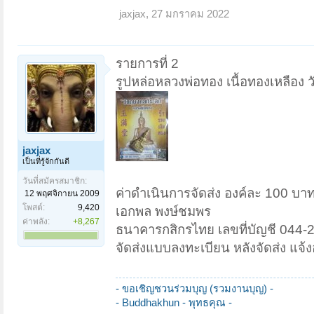
jaxjax
,
27 มกราคม 2022
รายการที่ 2
รูปหล่อหลวงพ่อทอง เนื้อทองเหลือง 
jaxjax
เป็นที่รู้จักกันดี
วันที่สมัครสมาชิก:
ค่าดำเนินการจัดส่ง องค์ละ 100 บา
12 พฤศจิกายน 2009
โพสต์:
9,420
เอกพล พงษ์ชมพร
ค่าพลัง:
+8,267
ธนาคารกสิกรไทย เลขที่บัญชี 044-
จัดส่งแบบลงทะเบียน หลังจัดส่ง แจ้งอ
- ขอเชิญชวนร่วมบุญ (รวมงานบุญ) -
- Buddhakhun -
พุทธคุณ -