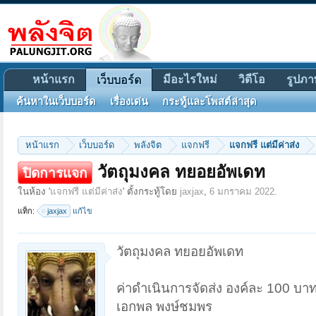
หน้าแรก
มีอะไรใหม่
วิดีโอ
รูปภา
เว็บบอร์ด
ค้นหาในเว็บบอร์ด
เรื่องเด่น
กระทู้และโพสต์ล่าสุด
หน้าแรก
เว็บบอร์ด
พลังจิต
แจกฟรี
แจกฟรี แต่มีค่าส่ง
วัตถุมงคล ทยอยอัพเดท
ปิดการแจก
ในห้อง '
แจกฟรี แต่มีค่าส่ง
' ตั้งกระทู้โดย
jaxjax
,
6 มกราคม 2022
.
แท็ก:
jaxjax
แก้ไข
วัตถุมงคล ทยอยอัพเดท
ค่าดำเนินการจัดส่ง องค์ละ 100 บา
เอกพล พงษ์ชมพร