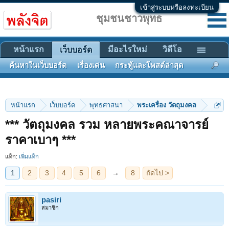
เข้าสู่ระบบหรือลงทะเบียน
ชุมชนชาวพุทธ
หน้าแรก
มีอะไรใหม่
วิดีโอ
เว็บบอร์ด
ค้นหาในเว็บบอร์ด
เรื่องเด่น
กระทู้และโพสต์ล่าสุด
หน้าแรก
เว็บบอร์ด
พุทธศาสนา
พระเครื่อง วัตถุมงคล
*** วัตถุมงคล รวม หลายพระคณาจารย์
1
2
3
4
5
6
→
8
ถัดไป >
ราคาเบาๆ ***
แท็ก:
เพิ่มแท็ก
pasiri
สมาชิก