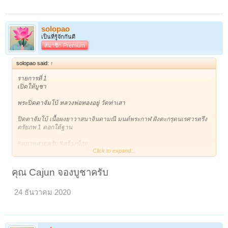
solopao
เป็นที่รู้จักกันดี
สมาชิก Premium
solopao said:
↑
รายการที่ 1
เปิดให้บูชา
พระปิดตาจัมโบ้ หลวงพ่อทองอยู่ วัดท่าเสา
ปิดตาจัมโบ้ เนื้อผงยาวาสนาจินดามณี มนต์พระกาฬ ฝังตะกรุดนเรศวรตรึง
ตรัยภพ 1 ดอกใต้ฐาน
#สภาพสวยครับ #สร้างน้อย
Click to expand...
#รับประกันแท้ #หายาก
บูชาองค์ละ 1,000 บาท
คุณ Cajun จองบูชาครับ
ค่าส่ง ems 50 บาท
24 ธันวาคม 2020
********************************
"ทำยากกว่ายาจินดามณีอีกนะ ที่ไม่ค่อยได้เห็นออกมาเพราะท่านหวงของ
ท่านมาก ท่านจะเเจกเฉพาะคนที่สมควร