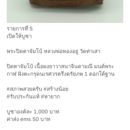
รายการที่ 5
เปิดให้บูชา
พระปิดตาจัมโบ้ หลวงพ่อทองอยู่ วัดท่าเสา
ปิดตาจัมโบ้ เนื้อผงยาวาสนาจินดามณี มนต์พระ
กาฬ ฝังตะกรุดนเรศวรตรึงตรัยภพ 1 ดอกใต้ฐาน
#สภาพสวยครับ #สร้างน้อย
#รับประกันแท้ #หายาก
บูชาองค์ละ 1,000 บาท
ค่าส่ง ems 50 บาท