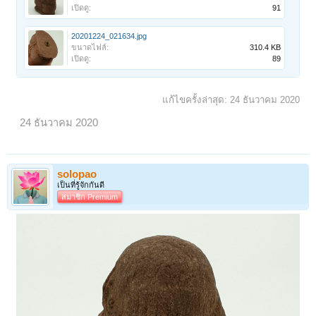
เปิดดู:
91
20201224_021634.jpg
ขนาดไฟล์:
310.4 KB
เปิดดู:
89
แก้ไขครั้งล่าสุด:
24 ธันวาคม 2020
24 ธันวาคม 2020
solopao
เป็นที่รู้จักกันดี
สมาชิก Premium