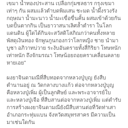
เขมา น้ำทองประสาน เปลือกกุ่มชลธาร กรุงเขมา
เท่าๆ กัน ผสมแล้วตำบดพิมเสน ชะมด น้ำผึ้งรวงรัง
กฤษณา น้ำมะนาว น้ำมะเขื่อขื่นคั้น ผสมเข้าด้วยกัน
บดปั้นตากกิน เป็นยาวาสนาเลิศล้ำตำรา ในโลก
แดนดิน ผู้ใดได้กินจะสวัสดิโสภิณกว่าคนทั้งหลาย
พัสดุเงินทอง จักพูนกูนกองกว่าโลกหญิง ชาย นำมา
บูชา อภิวาทบ่วาย ระงับอันตรายทั้งสี่กิริยา โทษหนัก
เท่าหนัก ถึงจักมรณา โทษน้อยถอยคราเคลื่อนคลาย
หายเอย"
ผงยาจินดามณีที่สืบทอดจากหลวงปู่บุญ ยังสืบ
ตำนานอยู่ ณ วัดกลางบางแก้ว ต่อจากหลวงปู่บุญ
คือหลวงปู่เพิ่ม ผู้เป็นลูกศิษย์ และพระอาจารย์ใบ
และหลวงปู่เจือ ที่สืบสานต่อจากหลวงปู่เพิ่ม แต่ตำรับ
การสร้างผงยาจินดามณียังมีสืบสานต่อที่วัดท่าเสา
อำเภอกระทุ่มแบน จังหวัดสมุทรสาคร มีความเป็น
มาเช่นใดกัน