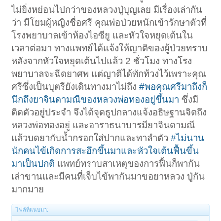
ไม่ยิ่งหย่อนไปกว่าของหลวงปู่บุญเลย มีเรื่องเล่ากัน
ว่า มีโยมผู้หญิงชื่อศรี คุณพ่อป่วยหนักเข้ารักษาตัวที่
โรงพยาบาลเข้าห้องไอซียู และหัวใจหยุดเต้นใน
เวลาต่อมา ทางแพทย์ได้แจ้งให้ญาติของผู้ป่วยทราบ
หลังจากหัวใจหยุดเต้นไปแล้ว 2 ชั่วโมง ทางโรง
พยาบาลจะฉีดยาศพ แต่ญาติได้ทักท้วงไว้เพราะคุณ
ศรีซึ่งเป็นบุตรียังเดินทางมาไม่ถึง
#พอคุณศรีมาถึงก็
นึกถึงยาจินดามณีของหลวงพ่อทองอยู่ขึ้นมา
ซึ่งมี
ติดตัวอยู่ประจำ จึงได้จุดธูปกลางแจ้งอธิษฐานจิตถึง
หลวงพ่อทองอยู่ และอาราธนาบารมียาจินดามณี
แล้วบดยากับน้ำกรอกใส่ปากและทาลำตัว
#ไม่นาน
นักคนไข้เกิดการสะอึกขึ้นมาและหัวใจเต้นฟื้นขึ้น
มาเป็นปกติ
แพทย์ทราบสาเหตุของการฟื้นก็พากัน
เล่าขานและมีคนที่เจ็บไข้พากันมาขอยาหลวง ปู่กัน
มากมาย
ไฟล์ที่แนบมา: