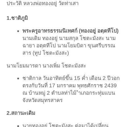
ประวัติ หลวงพ่อทองอยู่ วัดท่าเสา
1.ชาติภูมิ
พระครูอาทรธรรมนิเทศก์ (ทองอยู่ อตฺตทีโป)
นามเดิม ทองอยู่ นามสกุล โชตะมังสะ นาม
ฉายา อตฺตทีโป นามโยมบิดา ขุนศรีบรรณ
สาร (ทูป โชตะมังสะ)
นามโยมมารดา นางเพิ่ม โชตะมังสะ
ชาติกาล วันอาทิตย์ขึ้น 15 ค่ำ เดือน 2 ปีวอก
ตรงกับวันที่ 17 มกราคม พุทธศักราช 2439
ณ บ้านหมู่ 2 ตำบลท่าไม้ ำเภอกระทุ่มแบน
จังหวัดสมุทรสาคร
2.สถานะเดิม
นายทองอยู่ โชตะมังสะ ต่อมาได้เปลี่ยน