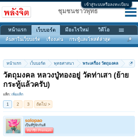
เข้าสู่ระบบหรือลงทะเบียน
ชุมชนชาวพุทธ
หน้าแรก
มีอะไรใหม่
วิดีโอ
เว็บบอร์ด
ค้นหาในเว็บบอร์ด
เรื่องเด่น
กระทู้และโพสต์ล่าสุด
หน้าแรก
เว็บบอร์ด
พุทธศาสนา
พระเครื่อง วัตถุมงคล
วัตถุมงคล หลวงปู่ทองอยู่ วัดท่าเสา (ย้าย
1
2
3
ถัดไป >
กระทู้แล้วครับ)
แท็ก:
เพิ่มแท็ก
solopao
เป็นที่รู้จักกันดี
สมาชิก Premium