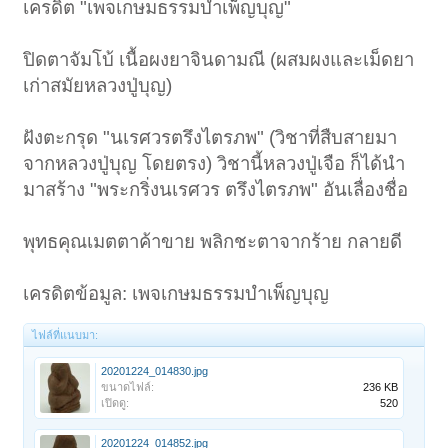
เครดิต "เพจเกษมธรรมบำเพ็ญบุญ"
ปิดตาจัมโบ้ เนื้อผงยาจินดามณี (ผสมผงและเม็ดยา
เก่าสมัยหลวงปู่บุญ)
ฝังตะกรุด "นเรศวรตรึงไตรภพ" (วิชาที่สืบสายมา
จากหลวงปู่บุญ โดยตรง) วิชานี้หลวงปู่เจือ ก็ได้นำ
มาสร้าง "พระกริ่งนเรศวร ตรึงไตรภพ" อันเลื่องชื่อ
พุทธคุณเมตตาค้าขาย พลิกชะตาจากร้าย กลายดี
เครดิตข้อมูล: เพจเกษมธรรมบำเพ็ญบุญ
ไฟล์ที่แนบมา:
20201224_014830.jpg
ขนาดไฟล์:
236 KB
เปิดดู:
520
20201224_014852.jpg