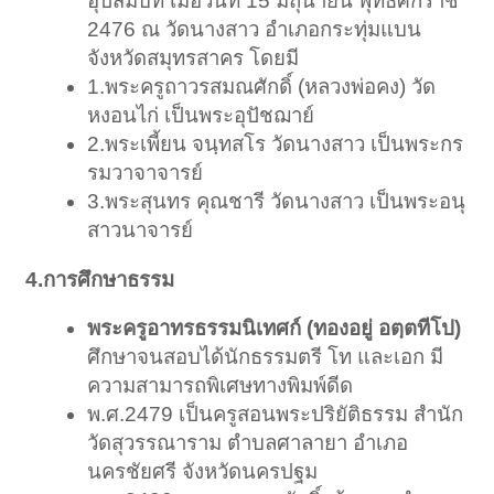
อุปสมบท เมื่อวันที่ 15 มิถุนายน พุทธศักราช
2476 ณ วัดนางสาว อำเภอกระทุ่มแบน
จังหวัดสมุทรสาคร โดยมี
1.พระครูถาวรสมณศักดิ์ (หลวงพ่อคง) วัด
หงอนไก่ เป็นพระอุปัชฌาย์
2.พระเพี้ยน จนฺทสโร วัดนางสาว เป็นพระกร
รมวาจาจารย์
3.พระสุนทร คุณชารี วัดนางสาว เป็นพระอนุ
สาวนาจารย์
4.การศึกษาธรรม
พระครูอาทรธรรมนิเทศก์ (ทองอยู่ อตฺตทีโป)
ศึกษาจนสอบได้นักธรรมตรี โท และเอก มี
ความสามารถพิเศษทางพิมพ์ดีด
พ.ศ.2479 เป็นครูสอนพระปริยัติธรรม สำนัก
วัดสุวรรณาราม ตำบลศาลายา อำเภอ
นครชัยศรี จังหวัดนครปฐม