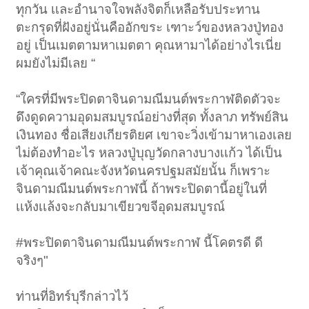
ทุกวัน เเละอำนาจใจพลังจิตก็เหลือรับประทาน
ตะกรุดที่ฝังอยู่นั่นคืออักขระ เฑาะว์ของหลวงปู่ทอง
อยู่ เป็นเมตตามหาเมตตา คุณหามาได้อย่างไรเนี่ย
ผมยังไม่มีเลย “
“ใครที่มีพระปิดตาจินดามณีมนต์พระกาฬติดตัวจะ
ดึงดูดความอุดมสมบูรณ์อย่างที่สุด ทั้งลาภ ทรัพย์สิน
เงินทอง ชื่อเสียงเกียรติยศ เขาจะวิ่งเข้ามาหาเองเลย
ไม่ต้องทำอะไร หลวงปู่บุญวัดกลางบางเเก้ว ได้เป็น
เจ้าคุณเจ้าคณะจังหวัดนครปฐมสมัยนั้น ก็เพราะ
จินดามณีมนต์พระกาฬนี้ ถ้าพระปิดตานี้อยู่ในที่
เเห้งเเล้งจะกลับมาเขียวขจีอุดมสมบูรณ์
#พระปิดตาจินดามณีมนต์พระกาฬ นี้โคตรดี ดี
จริงๆ"
ท่านที่อิทร์บุรีกล่าวไว้