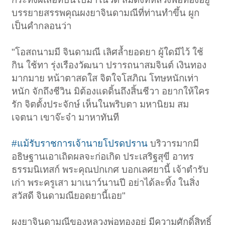
บรรยายสรรพคุณผงยาจินดามณีที่ท่านทำขึ้น ผูก
เป็นคำกลอนว่า
"โอสถนามมี จินดามณี เลิศล้ำยอดยา ผู้ใดมีไว้ ใช้
กิน ใช้ทา รุ่งเรืองวัฒนา ปรารถนาสมจินต์ เงินทอง
มากมาย หน้าตาสดใส จิตใจโสภิณ โทษหนักเท่า
หนัก จักถึงชีวิน มิต้องแดดิ้นถึงสิ้นชีวา อยากให้ใคร
รัก จิตตั้งประจักษ์ เห็นในพริบตา มหานิยม สม
เจตนา เขาจ๊ะจ๋า มาหาทันที
#แม้รับราชการเจ้านายโปรดปราน
บริวารมากมี
อธิษฐานเอาเถิดผลจะก่อเกิด ประเสริฐสุขี อาทร
ธรรมนิเทสก์ พระคุณปกเกศ บอกเลศยานี้ เจ้าตำรับ
เก่า พระครูเสา มาเนาว์นานปี อย่าได้ละทิ้ง ในสิ่ง
สวัสดี จินดามณียอดยานี้เอย"
ผงยาจินดามณีของหลวงพ่อทองอยู่ มีความศักดิ์สิทธิ์