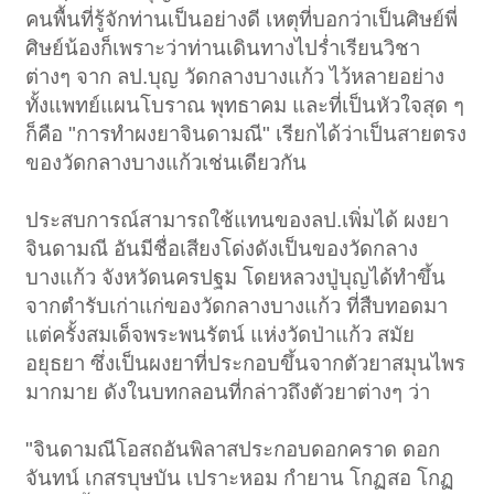
คนพื้นที่รู้จักท่านเป็นอย่างดี เหตุที่บอกว่าเป็นศิษย์พี่
ศิษย์น้องก็เพราะว่าท่านเดินทางไปร่ำเรียนวิชา
ต่างๆ จาก ลป.บุญ วัดกลางบางแก้ว ไว้หลายอย่าง
ทั้งแพทย์แผนโบราณ พุทธาคม และที่เป็นหัวใจสุด ๆ
ก็คือ "การทำผงยาจินดามณี" เรียกได้ว่าเป็นสายตรง
ของวัดกลางบางแก้วเช่นเดียวกัน
ประสบการณ์สามารถใช้แทนของลป.เพิ่มได้ ผงยา
จินดามณี อันมีชื่อเสียงโด่งดังเป็นของวัดกลาง
บางแก้ว จังหวัดนครปฐม โดยหลวงปู่บุญได้ทำขึ้น
จากตำรับเก่าแก่ของวัดกลางบางแก้ว ที่สืบทอดมา
แต่ครั้งสมเด็จพระพนรัตน์ แห่งวัดป่าแก้ว สมัย
อยุธยา ซึ่งเป็นผงยาที่ประกอบขึ้นจากตัวยาสมุนไพร
มากมาย ดังในบทกลอนที่กล่าวถึงตัวยาต่างๆ ว่า
"จินดามณีโอสถอันพิลาสประกอบดอกคราด ดอก
จันทน์ เกสรบุษบัน เปราะหอม กำยาน โกฏสอ โกฏ