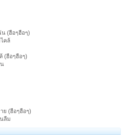
น (ฮือๆฮือๆ)
ยไคล้
้ (ฮือๆฮือๆ)
ัน
กาย (ฮือๆฮือๆ)
ันลืม