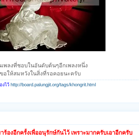
นเพลงที่ชอบในอันดับต้นๆอีกเพลงหนึ่ง
ขอให้สมหวังในสิ่งที่รอคอยนะครับ
้องไว้
http://board.palungjit.org/tags/khongrit.html
ร้องอีกครั้งเพื่ออนุรักษ์กันไว้ เพราะมากครับเอาอีกครับ