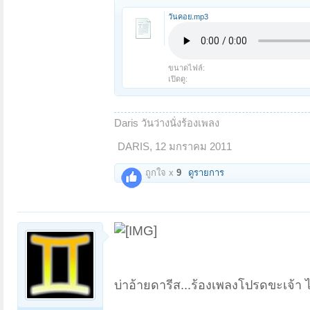
วันคอย.mp3
ขนาดไฟล์:
เปิดดู:
Daris วันว่างนั่งร้องเพลง
DARIS
,
12 มกราคม 2011
ถูกใจ x
9
ดูรายการ
บ่าอ้ายดารีส...ร้องเพลงโปรดขะเจ้า 