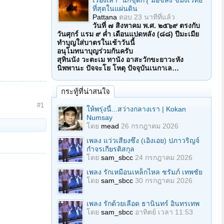
เรื่องเล่า "นักขุดกรุ"มือขลัง ขมังเวทย์
ที่สุดในแผ่นดิน
Pattana
ตอบ
23 นาทีที่แล้ว
วันที่ ๗ สิงหาคม พ.ศ. ๒๕๖๙ ตรงกับ
วันศุกร์ แรม ๙ ค่ำ เดือนแปดหลัง (๘๘) ปีมะเมีย
ทำบุญใส่บาตรในเช้าวันนี้
อนุโมทนาบุญร่วมกันครับ
สุทินนัง วะตะเม ทานัง อาสะวักขะยาวะหัง
นิพพานะ ปัจจะโย โหตุ ปัจจุบันเนกาเล…
กระทู้ที่น่าสนใจ
#1
ให้พรุ่งนี้...สว่างกลางเรา | Kokan
Numsay
โดย
mead
26 กรกฎาคม 2026
เพลง แว่วเสียงซึง (เอิงเอย) ปภาวริญจ์
กำจรเกียรติสกุล
โดย
sam_sbcc
24 กรกฎาคม 2026
เพลง รักเหมือนเหล็กไหล ชรัมภ์ เทพชัย
โดย
sam_sbcc
30 กรกฎาคม 2026
เพลง รักด้วยเลือด ธานินทร์ อินทรเทพ
โดย
sam_sbcc
อาทิตย์ เวลา 11:53