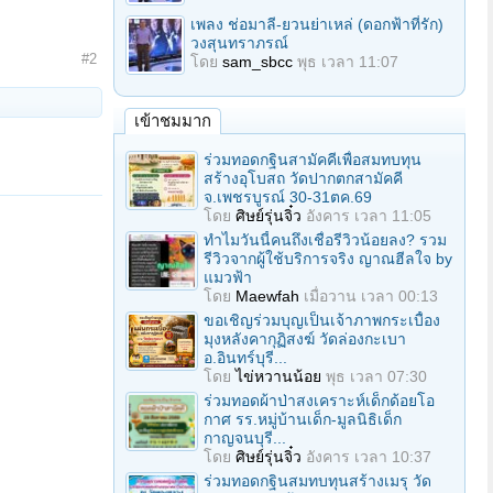
เพลง ช่อมาลี-ยวนย่าเหล่ (ดอกฟ้าที่รัก)
วงสุนทราภรณ์
#2
โดย
sam_sbcc
พุธ เวลา 11:07
เข้าชมมาก
ร่วมทอดกฐินสามัคคีเพื่อสมทบทุน
สร้างอุโบสถ วัดปากตกสามัคคี
จ.เพชรบูรณ์ 30-31ตค.69
โดย
ศิษย์รุ่นจิ๋ว
อังคาร เวลา 11:05
ทำไมวันนี้คนถึงเชื่อรีวิวน้อยลง? รวม
รีวิวจากผู้ใช้บริการจริง ญาณฮีลใจ by
แมวฟ้า
โดย
Maewfah
เมื่อวาน เวลา 00:13
ขอเชิญร่วมบุญเป็นเจ้าภาพกระเบื้อง
มุงหลังคากุฏิสงฆ์ วัดล่องกะเบา
อ.อินทร์บุรี...
โดย
ไข่หวานน้อย
พุธ เวลา 07:30
ร่วมทอดผ้าป่าสงเคราะห์เด็กด้อยโอ
กาศ รร.หมู่บ้านเด็ก-มูลนิธิเด็ก
กาญจนบุรี...
โดย
ศิษย์รุ่นจิ๋ว
อังคาร เวลา 10:37
ร่วมทอดกฐินสมทบทุนสร้างเมรุ วัด