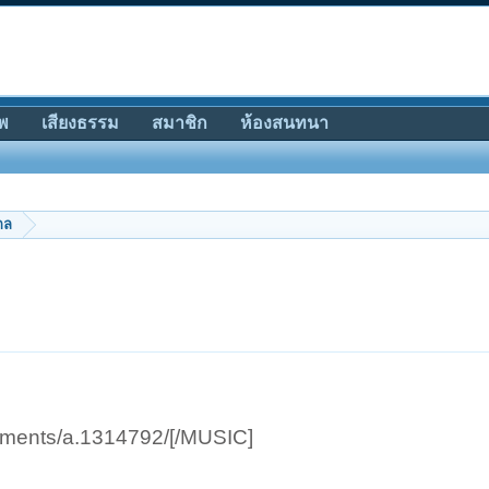
พ
เสียงธรรม
สมาชิก
ห้องสนทนา
กล
achments/a.1314792/[/MUSIC]