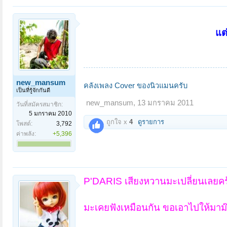
แต
new_mansum
คลังเพลง Cover ของนิวแมนครับ
เป็นที่รู้จักกันดี
new_mansum
,
13 มกราคม 2011
วันที่สมัครสมาชิก:
5 มกราคม 2010
ถูกใจ x
4
ดูรายการ
โพสต์:
3,792
ค่าพลัง:
+5,396
P'DARIS เสียงหวานมะเปลี่ยนเลยคร้า
มะเคยฟังเหมือนกัน ขอเอาไปให้มาม๊