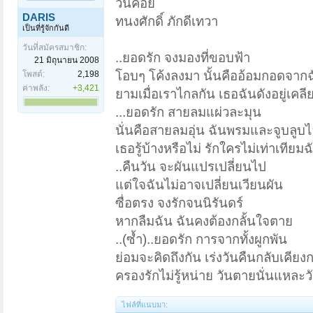
วันคอย
DARIS
ทนงศักดิ์ ภักดีเทวา
เป็นที่รู้จักกันดี
วันที่สมัครสมาชิก:
..ยอดรัก จงมองที่ขอบฟ้า
21 มิถุนายน 2008
โอบๆ โค้งลงมา นั้นคืออ้อมกอดจากฉั
โพสต์:
2,198
ค่าพลัง:
+3,421
ยามเมื่อเราไกลกัน เธอฉันดังอยู่เคลี
...ยอดรัก สายลมแผ่วละมุน
นั่นคือสายลมอุ่น ฉันพรมและจูบลูบไล
เธอรู้บ้างหรือไม่ รักใครไม่เท่าเทียมฉ
..คืนวัน จะผันแปรเปลี่ยนไป
แต่ใจฉันไม่อาจเปลี่ยนเวียนผัน
ซื่อตรง จงรักจนนิรันดร์
หากลืมฉัน ฉันคงต้องกลั้นใจตาย
..(ซ้ำ)..ยอดรัก การจากทั้งผูกพัน
ย่อมจะคิดถึงกัน เร่งวันคืนกลับเคียง
ครองรักไม่รู้หน่าย วันตายนั่นแหละว
ไฟล์ที่แนบมา: