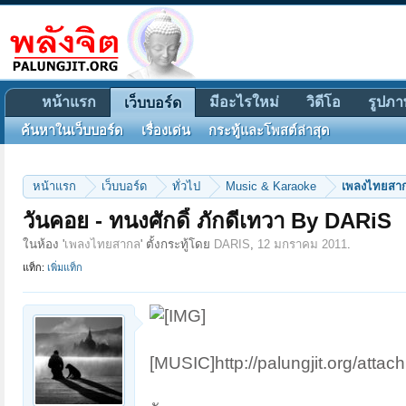
หน้าแรก
มีอะไรใหม่
วิดีโอ
รูปภา
เว็บบอร์ด
ค้นหาในเว็บบอร์ด
เรื่องเด่น
กระทู้และโพสต์ล่าสุด
หน้าแรก
เว็บบอร์ด
ทั่วไป
Music & Karaoke
เพลงไทยสา
วันคอย - ทนงศักดิ์ ภักดีเทวา By DARiS
ในห้อง '
เพลงไทยสากล
' ตั้งกระทู้โดย
DARIS
,
12 มกราคม 2011
.
แท็ก:
เพิ่มแท็ก
[MUSIC]http://palungjit.org/att