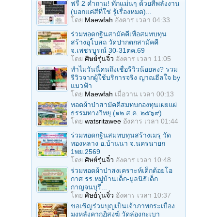
ฟรี 2 คำถาม! ทักแม่นๆ ด้วยสีพลังงาน
(บอกแค่สีที่ใช่ รู้เรื่องหมด)...
โดย
Maewfah
อังคาร เวลา 04:33
ร่วมทอดกฐินสามัคคีเพื่อสมทบทุน
สร้างอุโบสถ วัดปากตกสามัคคี
จ.เพชรบูรณ์ 30-31ตค.69
โดย
ศิษย์รุ่นจิ๋ว
อังคาร เวลา 11:05
ทำไมวันนี้คนถึงเชื่อรีวิวน้อยลง? รวม
รีวิวจากผู้ใช้บริการจริง ญาณฮีลใจ by
แมวฟ้า
โดย
Maewfah
เมื่อวาน เวลา 00:13
ทอดผ้าป่าสามัคคีสมทบกองทุนเผยแผ่
ธรรมทางวิทยุ (๑๒ ส.ค. ๒๕๖๙)
โดย
watsritawee
อังคาร เวลา 01:44
ร่วมทอดกฐินสมทบทุนสร้างเมรุ วัด
ทองหลาง อ.บ้านนา จ.นครนายก
1พย.2569
โดย
ศิษย์รุ่นจิ๋ว
อังคาร เวลา 10:48
ร่วมทอดผ้าป่าสงเคราะห์เด็กด้อยโอ
กาศ รร.หมู่บ้านเด็ก-มูลนิธิเด็ก
กาญจนบุรี...
โดย
ศิษย์รุ่นจิ๋ว
อังคาร เวลา 10:37
ขอเชิญร่วมบุญเป็นเจ้าภาพกระเบื้อง
มุงหลังคากุฏิสงฆ์ วัดล่องกะเบา