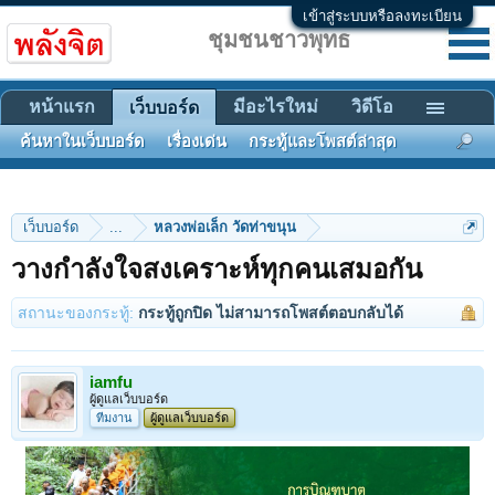
เข้าสู่ระบบหรือลงทะเบียน
ชุมชนชาวพุทธ
หน้าแรก
มีอะไรใหม่
วิดีโอ
เว็บบอร์ด
ค้นหาในเว็บบอร์ด
เรื่องเด่น
กระทู้และโพสต์ล่าสุด
เว็บบอร์ด
...
หลวงพ่อเล็ก วัดท่าขนุน
วางกำลังใจสงเคราะห์ทุกคนเสมอกัน
สถานะของกระทู้:
กระทู้ถูกปิด ไม่สามารถโพสต์ตอบกลับได้
iamfu
ผู้ดูแลเว็บบอร์ด
ทีมงาน
ผู้ดูแลเว็บบอร์ด