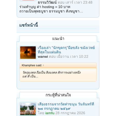
ธรรมวิวัฒน์
ตอบ
เสาร์ เวลา 23:48
ร่วมทำบุญ ค่า hosting = 10 บาท
ถวายเป็นพุทธบูชา ธรรมบูชา สังฆบูชา…
แชร์หน้านี้
แนะนำ
เรื่องเล่า "นักขุดกรุ"มือขลัง ขมังเวทย์
ที่สุดในแผ่นดิน
wanwi
ตอบ
เมื่อวาน เวลา 10:22
Khamphee said:
↑
วัตถุมงคล ถือเป็น สิ่งมงคล สักการะอย่างหนึ่ง
แต่ ที่ เป็น…
กระทู้ที่น่าสนใจ
เสียงธรรมจากวัดท่าขนุน วันจันทร์ที่
๒๗ กรกฎาคม ๒๕๖๙
โดย
iamfu
28 กรกฎาคม 2026