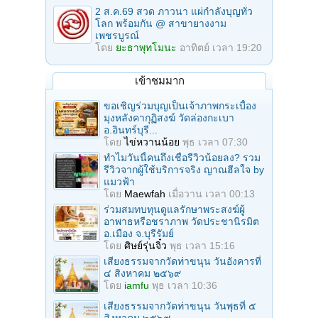
2 ส.ค.69 สวด ภาวนา แผ่กำลังบุญทั่ว
โลก พร้อมกัน @ สาขายางงาม
เพชรบูรณ์
โดย
ยะธาพุทโมนะ
อาทิตย์ เวลา 19:20
เข้าชมมาก
ขอเชิญร่วมบุญเป็นเจ้าภาพกระเบื้อง
มุงหลังคากุฏิสงฆ์ วัดล่องกะเบา
อ.อินทร์บุรี...
โดย
ไข่หวานน้อย
พุธ เวลา 07:30
ทำไมวันนี้คนถึงเชื่อรีวิวน้อยลง? รวม
รีวิวจากผู้ใช้บริการจริง ญาณฮีลใจ by
แมวฟ้า
โดย
Maewfah
เมื่อวาน เวลา 00:13
ร่วมสมทบทุนดูแลรักษาพระสงฆ์ผู้
อาพาธหรือชราภาพ วัดประชานิรมิต
อ.เมือง จ.บุรีรัมย์
โดย
ศิษย์รุ่นจิ๋ว
พุธ เวลา 15:16
เสียงธรรมจากวัดท่าขนุน วันอังคารที่
๔ สิงหาคม ๒๕๖๙
โดย
iamfu
พุธ เวลา 10:36
เสียงธรรมจากวัดท่าขนุน วันพุธที่ ๕