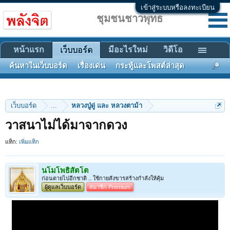
เข้าสู่ระบบหรือลงทะเบียน
ชุมชนชาวพุทธ
หน้าแรก
มีอะไรใหม่
วิดีโอ
เว็บบอร์ด
ค้นหาในเว็บบอร์ด
เรื่องเด่น
กระทู้และโพสต์ล่าสุด
เว็บบอร์ด
...
หลวงปู่ดู่ และ หลวงตาม้า
วาสนาไม่ได้มาจากดวง
แท็ก:
เพิ่มแท็ก
นโมโพธิสัตโต
ก่อนตายไปอีกชาติ .. ใช้กายสังขารสร้างกำลังให้คุ้ม
ผู้ดูแลเว็บบอร์ด
สมาชิก Premium