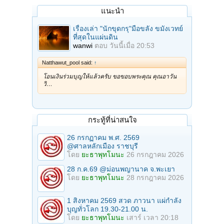
แนะนำ
เรื่องเล่า "นักขุดกรุ"มือขลัง ขมังเวทย์
ที่สุดในแผ่นดิน
wanwi
ตอบ
วันนี้เมื่อ 20:53
Natthawut_pool said:
↑
โอนเงินร่วมบุญให้แล้วครับ ขอขอบพระคุณ คุณอาวัน
วิ…
กระทู้ที่น่าสนใจ
26 กรกฏาคม พ.ศ. 2569
@ศาลหลักเมือง ราชบุรี
โดย
ยะธาพุทโมนะ
26 กรกฎาคม 2026
28 ก.ค.69 @ม่อนพญานาค จ.พะเยา
โดย
ยะธาพุทโมนะ
28 กรกฎาคม 2026
1 สิงหาคม 2569 สวด ภาวนา แผ่กำลัง
บุญทั่วโลก 19.30-21.00 น.
โดย
ยะธาพุทโมนะ
เสาร์ เวลา 20:18