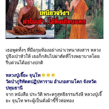
เธอพูดทั้งๆ ที่มือกุมท้องอย่างน่าเวทนาสงสาร หลวง
ปู่จึงเป่าหัวให้ เธอก็กลับไปผ่าตัดที่โรงพยาบาลโดย
รีบด่วนได้อย่างปกติ
หลวงปู่เจี๊ยะ จุนฺโท
วัดป่าภูริทัตตปฏิปทาราม อำเภอสามโคก จังหวัด
ปทุมธานี
จาก หนังสือ ประวัติ พระครูสุทธิธรรมรังษี หลวงปู่เจี๊
ยะ จุนฺโท พระผู้เป็นดั่งผ้าขี้ริ้วห่อทอง