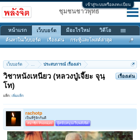
เข้าสู่ระบบหรือลงทะเบียน
ชุมชนชาวพุทธ
หน้าแรก
มีอะไรใหม่
วิดีโอ
เว็บบอร์ด
ค้นหาในเว็บบอร์ด
เรื่องเด่น
กระทู้และโพสต์ล่าสุด
เว็บบอร์ด
...
ประสบการณ์ เรื่องเล่า
วิชาหนังเหนียว (หลวงปู่เจี๊ยะ จุนฺ
เรื่องเด่น
โท)
แท็ก:
เพิ่มแท็ก
rachotp
เป็นที่รู้จักกันดี
สมาชิก Premium
ผู้สนับสนุนเว็บพลังจิต