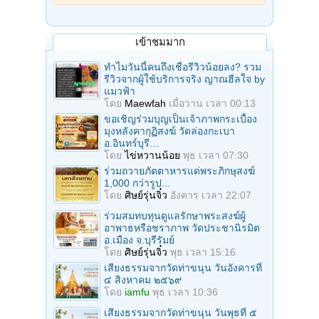
เข้าชมมาก
ทำไมวันนี้คนถึงเชื่อรีวิวน้อยลง? รวม
รีวิวจากผู้ใช้บริการจริง ญาณฮีลใจ by
แมวฟ้า
โดย
Maewfah
เมื่อวาน เวลา 00:13
ขอเชิญร่วมบุญเป็นเจ้าภาพกระเบื้อง
มุงหลังคากุฏิสงฆ์ วัดล่องกะเบา
อ.อินทร์บุรี...
โดย
ไข่หวานน้อย
พุธ เวลา 07:30
ร่วมถวายภัตตาหารแด่พระภิกษุสงฆ์
1,000 กว่ารูป...
โดย
ศิษย์รุ่นจิ๋ว
อังคาร เวลา 22:07
ร่วมสมทบทุนดูแลรักษาพระสงฆ์ผู้
อาพาธหรือชราภาพ วัดประชานิรมิต
อ.เมือง จ.บุรีรัมย์
โดย
ศิษย์รุ่นจิ๋ว
พุธ เวลา 15:16
เสียงธรรมจากวัดท่าขนุน วันอังคารที่
๔ สิงหาคม ๒๕๖๙
โดย
iamfu
พุธ เวลา 10:36
เสียงธรรมจากวัดท่าขนุน วันพุธที่ ๕