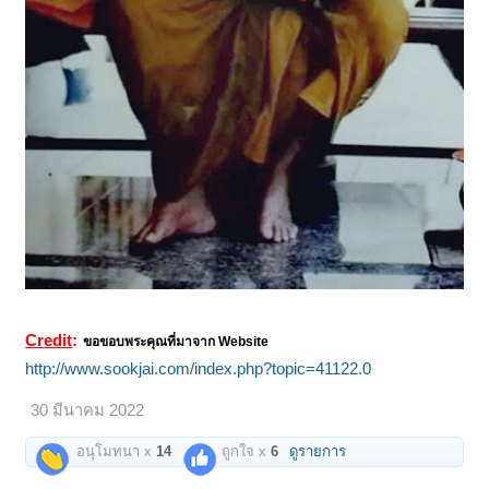
Credit
:
ขอขอบพระคุณที่มาจาก Website
http://www.sookjai.com/index.php?topic=41122.0
30 มีนาคม 2022
อนุโมทนา x
14
ถูกใจ x
6
ดูรายการ