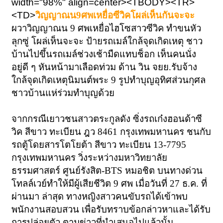
width="98%" align=center><TBODY><TR>
<TD>
วิญญาณน9ศพเหยื่อซีวิคโผล่เห็นกันจะจะ
ผวาวิญญาณน 9 ศพเหยื่อไฮโซสาวซีวิค ทำขนหัว
ลุกซู่ โผล่เห็นจะจะ ป้ายรถเมล์ใกล้จุดเกิดเหตุ ชาว
บ้านไปขึ้นรถเมล์ช่วงเช้ามืดแทบช็อก เห็นคนนั่ง
อยู่ดี ๆ หันหน้ามาเลือดท่วม ด้าน วิน จยย.รับจ้าง
ใกล้จุดเกิดเหตุนิมนต์พระ 9 รูปทำบุญอุทิศส่วนกุศล
ชาวบ้านแห่ร่วมทำบุญด้วย
จากกรณีเยาวชนสาวตระกูลดัง ซิ่งรถเก๋งฮอนด้าซี
วิค สีขาว ทะเบียน ฎว 8461 กรุงเทพมหานคร ชนกับ
รถตู้โดยสารโตโยต้า สีขาว ทะเบียน 13-7795
กรุงเทพมหานคร วิ่งระหว่างมหาวิทยาลัย
ธรรมศาสตร์ ศูนย์รังสิต-BTS หมอชิต บนทางด่วน
โทลล์เวย์ทำให้มีผู้เสียชีวิต 9 ศพ เมื่อวันที่ 27 ธ.ค. ที่
ผ่านมา ล่าสุด ทางหญิงสาวคนขับรถได้เข้าพบ
พนักงานสอบสวน เพื่อรับทราบข้อกล่าวหาและได้รับ
การปล่อยตัว ตามข่าวที่นำเสนอไปแล้วนั้น