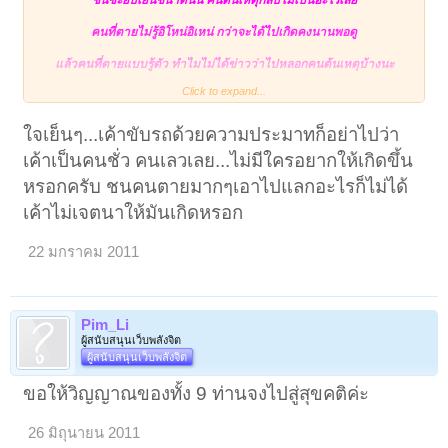
ชนซะยับเยินขนาดนั้น คนต้นเหตุกลับไม่เป็นอะไรเลย
คนที่ตายไม่รู้อิโหน่อิเหน่ กว่าจะได้ไปเกิดคงนานพอดู
แล้วคนที่ตายแบบรู้ตัว ทำไมไม่ได้ข่าวว่าไปหลอกคนต้นเหตุบ้างนะ
Click to expand...
ก็อย่างว่าแหละ คนที่ตายคงเป็นคนดี คนชั่วแบบนั้นผีไม่อยากเข้าใกล้
ขอให้ผู้ที่เสียชีวิตทุกคนไปสู่สุคติค่ะ
ใจเย็นๆ...เค้าขับรถด้วยความประมาทก็อย่าไปว่า
เค้าเป็นคนชั่ว คนเลวเลย...ไม่มีใครอยากให้เกิดขึ้น
หรอกครับ ชนคนตายมากๆเอาไปแลกอะไรก็ไม่ได้
:z16​
เค้าไม่เจตนาให้มันเกิดหรอก
22 มกราคม 2011
Pim_Li
ผู้สนับสนุนเว็บพลังจิต
ผู้สนับสนุนเว็บพลังจิต
ขอให้วิญญาณของทั้ง 9 ท่านจงไปสู่สุขคติค่ะ
26 มิถุนายน 2011