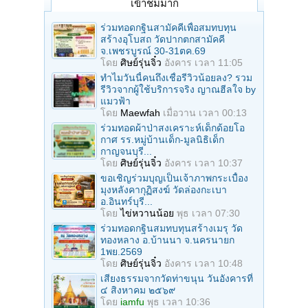
เข้าชมมาก
ร่วมทอดกฐินสามัคคีเพื่อสมทบทุน
สร้างอุโบสถ วัดปากตกสามัคคี
จ.เพชรบูรณ์ 30-31ตค.69
โดย
ศิษย์รุ่นจิ๋ว
อังคาร เวลา 11:05
ทำไมวันนี้คนถึงเชื่อรีวิวน้อยลง? รวม
รีวิวจากผู้ใช้บริการจริง ญาณฮีลใจ by
แมวฟ้า
โดย
Maewfah
เมื่อวาน เวลา 00:13
ร่วมทอดผ้าป่าสงเคราะห์เด็กด้อยโอ
กาศ รร.หมู่บ้านเด็ก-มูลนิธิเด็ก
กาญจนบุรี...
โดย
ศิษย์รุ่นจิ๋ว
อังคาร เวลา 10:37
ขอเชิญร่วมบุญเป็นเจ้าภาพกระเบื้อง
มุงหลังคากุฏิสงฆ์ วัดล่องกะเบา
อ.อินทร์บุรี...
โดย
ไข่หวานน้อย
พุธ เวลา 07:30
ร่วมทอดกฐินสมทบทุนสร้างเมรุ วัด
ทองหลาง อ.บ้านนา จ.นครนายก
1พย.2569
โดย
ศิษย์รุ่นจิ๋ว
อังคาร เวลา 10:48
เสียงธรรมจากวัดท่าขนุน วันอังคารที่
๔ สิงหาคม ๒๕๖๙
โดย
iamfu
พุธ เวลา 10:36