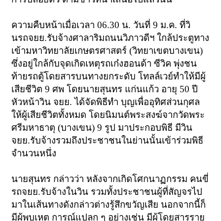
ความคืบหน้าเมื่อเวลา 06.30 น. วันที่ 9 ม.ค. ที่วิ
นรถจยย.รับจ้างศาลาริมถนนวิภาวดีฯ ใกล้ประตูทาง
เข้ามหาวิทยาลัยเกษตรศาสตร์ (วิทยาเขตบางเขน)
ซึ่งอยู่ใกล้กับจุดเกิดเหตุรถเก๋งฮอนด้า ซีวิค พุ่งชน
ท้ายรถตู้โดยสารบนทางยกระดับ โทลล์เวย์ทำให้มีผู้
เสียชีวิต 9 ศพ โดยนายสุนทร แก่นแก้ว อายุ 50 ปี
หัวหน้าวิน จยย. ได้จัดพิธีทำ บุญเพื่ออุทิศส่วนกุศล
ให้ผู้เสียชีวิตทั้งหมด โดยนิมนต์พระสงฆ์จากวัดพระ
ศรีมหาธาตุ (บางเขน) 9 รูป มาประกอบพิธี มีวิน
จยย.รับจ้างรวมถึงประชาชนในย่านนั้นเข้าร่วมพิธี
จำนวนหนึ่ง
นายสุนทร กล่าวว่า หลังจากเกิดโศกนาฏกรรม คนขี่
รถจยย.รับจ้างในวิน รวมทั้งประชาชนผู้ที่สัญจรไป
มาในเส้นทางดังกล่าวต่างรู้สึกขวัญเสีย นอกจากนี้ก็
มีผู้พบเหตุ การณ์แปลก ๆ อย่างเช่น มีผู้โดยสารราย