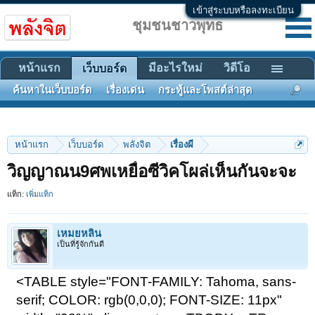
เข้าสู่ระบบหรือลงทะเบียน
ชุมชนชาวพุทธ
หน้าแรก
มีอะไรใหม่
วิดีโอ
เว็บบอร์ด
ค้นหาในเว็บบอร์ด
เรื่องเด่น
กระทู้และโพสต์ล่าสุด
หน้าแรก
เว็บบอร์ด
พลังจิต
เรื่องผี
วิญญาณน9ศพเหยื่อซีวิคโผล่เห็นกันจะจะ
แท็ก:
เพิ่มแท็ก
เหมยหลิน
เป็นที่รู้จักกันดี
<TABLE style="FONT-FAMILY: Tahoma, sans-
serif; COLOR: rgb(0,0,0); FONT-SIZE: 11px"