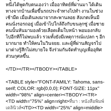
หนึ่งได้พูดกับตนเองว่า เมื่ออาทิตย์ที่ผ่านมา ได้เดิน
ทางจากบ้านเพื่อขึ้นรถประจำทางไปทำ งานในช่วง
เช้ามืด เมื่อเดินลงมาจากสะพานลอย สังเกตเห็นมี
คนนั่งรอรถอยู่ เมื่อเข้าไปใกล้ถึงกับขนลุกซู่ เมื่อชาย
คนนั้นหันมามองด้วยเลือดเต็มใบหน้า พอมองกลับ
ไปอีกทีก็ไม่พบแล้ว รวมทั้งยังมีเหตุการณ์แปลก ๆ อีก
มากมาย ทำให้คนในวินจยย. และผู้ที่ผ่านสัญจรไป
มาต่างรู้สึกไม่สบายใจ จึงร่วมกันจัดทำบุญเพื่ออุทิศ
ส่วนกุศลขึ้น.
</TD></TR></TBODY></TABLE>
<TABLE style="FONT-FAMILY: Tahoma, sans-
serif; COLOR: rgb(0,0,0); FONT-SIZE: 11px"
width="98%" align=center><TBODY><TR>
<TD width="75%" align=right>
ที่มา : หนังสือพิมพ์
เดลินิวส์
</TD><TD width="25%" align=middle>