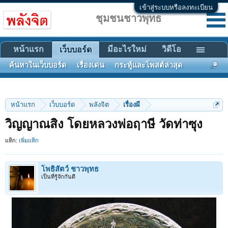
เข้าสู่ระบบหรือลงทะเบียน
ชุมชนชาวพุทธ
หน้าแรก
มีอะไรใหม่
วิดีโอ
เว็บบอร์ด
ค้นหาในเว็บบอร์ด
เรื่องเด่น
กระทู้และโพสต์ล่าสุด
หน้าแรก
เว็บบอร์ด
พลังจิต
เรื่องผี
วิญญาณสิง โดยหลวงพ่อฤาษี วัดท่าซุง
แท็ก:
เพิ่มแท็ก
โพธิสัตว์ ชาวพุทธ
เป็นที่รู้จักกันดี