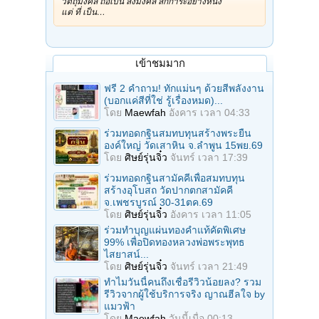
วัตถุมงคล ถือเป็น สิ่งมงคล สักการะอย่างหนึ่ง
แต่ ที่ เป็น…
เข้าชมมาก
ฟรี 2 คำถาม! ทักแม่นๆ ด้วยสีพลังงาน
(บอกแค่สีที่ใช่ รู้เรื่องหมด)...
โดย
Maewfah
อังคาร เวลา 04:33
ร่วมทอดกฐินสมทบทุนสร้างพระยืน
องค์ใหญ่ วัดเสาหิน จ.ลําพูน 15พย.69
โดย
ศิษย์รุ่นจิ๋ว
จันทร์ เวลา 17:39
ร่วมทอดกฐินสามัคคีเพื่อสมทบทุน
สร้างอุโบสถ วัดปากตกสามัคคี
จ.เพชรบูรณ์ 30-31ตค.69
โดย
ศิษย์รุ่นจิ๋ว
อังคาร เวลา 11:05
ร่วมทําบุญแผ่นทองคำแท้คัดพิเศษ
99% เพื่อปิดทองหลวงพ่อพระพุทธ
ไสยาสน์...
โดย
ศิษย์รุ่นจิ๋ว
จันทร์ เวลา 21:49
ทำไมวันนี้คนถึงเชื่อรีวิวน้อยลง? รวม
รีวิวจากผู้ใช้บริการจริง ญาณฮีลใจ by
แมวฟ้า
โดย
Maewfah
วันนี้เมื่อ 00:13