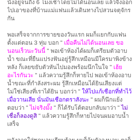
นั่งอยู่จนถึง 6 โมงเช้าโดยไม่ได้นอนเลย แล้วจึงออก
ไปเอาของที่บ้านแม่แฟนแล้วเดินทางไปสวนจตุจักร
กัน
พอเสร็จจากการขายของวันแรก ผมก็แยกกับแฟน
ตั้งแต่ตอน 3 ทุ่ม บอก "
เมื่อคืนไม่ได้นอนเลย ขอ
นอนเร็วนะวันนี้
" พอเข้าห้องได้ผมก็เตรียมตัวอาบ
น้ำ ขณะที่ยืนแปรงฟันอยู่รู้สึกเหมือนมีใครมาพิงข้าง
หลัง ก็เลยขยับตัวหันไปมองพร้อมนึกในใจ "
เฮ้ย
อะไรกันวะ
" แล้วความรู้สึกก็หายไป พอเข้าห้องอาบ
น้ำขณะที่กำลังสระผม รู้สึกเหมือนได้ยินเสียงแต่
ไม่ใช่เสียงที่เราได้ยิน บอกว่า "
ให้ไปแก้เชือกที่ทำไว้
เมื่อวานเสีย นั่นมันเชือกตราสังนะ
" ผมก็นึกแย้ง
ตอบว่า "
ไม่จริงมั๊ง
" ก็ได้รับโต้ตอบกลับมาว่า "
ไม่
เชื่อก็ลองดูสิ
" แล้วความรู้สึกก็หายไปจนผมอาบน้ำ
เสร็จ