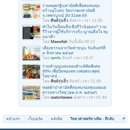
ร่วมทอดกฐินสามัคคีเพื่อสมทบทุน
สร้างอุโบสถ วัดปากตกสามัคคี
จ.เพชรบูรณ์ 30-31ตค.69
โดย
ศิษย์รุ่นจิ๋ว
อังคาร เวลา 11:05
ทำไมวันนี้คนถึงเชื่อรีวิวน้อยลง? รวม
รีวิวจากผู้ใช้บริการจริง ญาณฮีลใจ by
แมวฟ้า
โดย
Maewfah
วันนี้เมื่อ 00:13
เสียงธรรมจากวัดท่าขนุน วันจันทร์ที่
๓ สิงหาคม ๒๕๖๙
โดย
iamfu
จันทร์ เวลา 19:47
ร่วมทําบุญแผ่นทองคำแท้คัดพิเศษ
99% เพื่อปิดทองหลวงพ่อพระพุทธ
ไสยาสน์...
โดย
ศิษย์รุ่นจิ๋ว
จันทร์ เวลา 21:49
ทอดผ้าป่าสามัคคีสมทบกองทุนเผยแผ่
ธรรมทางวิทยุ (๑๒ ส.ค. ๒๕๖๙)
โดย
watsritawee
อังคาร เวลา 01:44
หน้าแรก
เว็บบอร์ด
พลังจิต
วิทยาศาสตร์ทางจิต - ลึกลับ