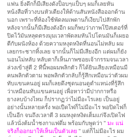
แฟน ยิ่งดึกก็มีเสียงดังป็อบๆแป็บๆ ผมก็เลยหัน
หน้งสือที่วางบนหัวเตียงให้ด้านสันหนังสือออกด้าน
นอก เพราะที่ห้องใช้พัดลมเพดานก็เงียบไปสักพัก
หลังจากนั้นก็มีเสียงดังอีก ผมก็พบว่าภาพโป๊สเตอร์ที่
ปิดไว้มันหลุดตรงมุมเวลาพัดลมหันไปโดนมันก็เผยอ
ตีกับผนังห้อง ด้วยความหงุดหงิดที่นอนไม่หลับ ผม
เลยกระชากทิ้งเลย จากนั้นก็ไม่มีเสียงอีก แต่ผมก็ยัง
นอนไม่หลับ หลับตาก็เห็นภาพซอยเจ้ากรรมจนเวลา
ล่วงเข้าสู่ตี 2 ทีนี้พอผมพลิกตัว ก็ได้ยินเสียงเหมือนมี
คนพลิกตัวตาม พอพลิกตัวกลับก็รู้สึกเหมือนว่าตัวผม
ทับแขนคนอยู่ ผมก็เลยดึงชุดนอนดูตำแหน่งที่รู้สึก
ว่าเหมือนทับแขนคนอยู่ เพื่อหาว่ามีปากกาหรือ
ยางลบบ้างไหม ก็ปรากฏว่าไม่มีอะไรเลย เป็นอยู่
อย่างนั้นหลายครั้ง พอเปืดไฟก็ไม่มีอะไร พอปิดไฟก็
เป็นอีก จนถึงเวลาตี 3 ผมหงุดหงิดเต็มแก่จึงเปิดไฟ
แล้วนั่งต้มน้ำชงกาแฟดึ่ม พร้อมกับพูดว่า "
มะ แน่
จริงก็ออกมาให้เห็นเป็นตัวเลย
" แต่ก็ไม่มีอะไร ผม