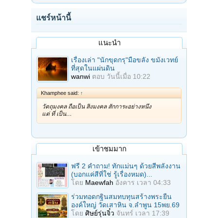
แชร์หน้านี้
แนะนำ
เรื่องเล่า "นักขุดกรุ"มือขลัง ขมังเวทย์
ที่สุดในแผ่นดิน
wanwi
ตอบ
วันนี้เมื่อ 10:22
Khamphee said:
↑
วัตถุมงคล ถือเป็น สิ่งมงคล สักการะอย่างหนึ่ง
แต่ ที่ เป็น…
เข้าชมมาก
ฟรี 2 คำถาม! ทักแม่นๆ ด้วยสีพลังงาน
(บอกแค่สีที่ใช่ รู้เรื่องหมด)...
โดย
Maewfah
อังคาร เวลา 04:33
ร่วมทอดกฐินสมทบทุนสร้างพระยืน
องค์ใหญ่ วัดเสาหิน จ.ลําพูน 15พย.69
โดย
ศิษย์รุ่นจิ๋ว
จันทร์ เวลา 17:39