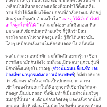
หลังจากใส่ชุดนอนเรียบร้อย ผมก็ล้มตัวลงนอน ตาก็
เหลือบไปเห็นกล่องทองเหลืองที่ผมทำไว้ตั้งแต่คืน
วาน ก็จำได้ถึงเสียงโต้ตอบตอนที่กำลังสระผม คิดอยู่
สักครู่ ผมก็พูดกับตัวเองในใจ "
ลองดูก็ได้ว๊ะ ถ้าไม่มี
อะไรผูกใหม่ก็ได้
" แล้วผมก็ค่อยๆแก้เชือกออกที่ละ
ปม พอแก้เชือกปมสุดท้ายเสร็จ ก็รู้สึกว่ามีลม
กรรโชกออกไปจากห้องวูบหนึ่ง รู้สึกได้เลยว่ามัน
โล่งๆ เหมือนพลังงานในห้องมันลดลงไปครึ่งหนึ่ง
พอล้มตัวลงนอนซักพัก ผมก็เกิดนึกอยากรู้ว่า เชือก
ตราสังเขามัดกันยังไง ผมก็เลยเปิดพจนานุกรมรุ่นที่
มีศัพท์ตั้งแต่ยุคโบราณดู (
ช่วงนั้นผมเปลี่ยนชื่อ เลย
ต้องมีพจนานุกรมดังกล่าวเพื่อหาศัพท์
) ก็มีคำอธิบาย
ว่า เชือกตราสังนั้นจะมัดเป็นปมทุกเปาะ ความ
เข้าใจของในขณะนั้นก็คือ ทุกจุดที่เชือกไขว้กันจะ
ต้องผูกเป็นปมตลอด ซึ่งที่ผมทำก็เป็นอย่างนั้นจริงๆ
ผมอยู่ที่นั่นมา 4 เดือนก่อนเกิดเหตุ และหลังจากนั้นก็
อยู่ต่อมาอีก 6 เดือน ก็ไม่มีอะไรเกิดขึ้น จนกระทั่งผม