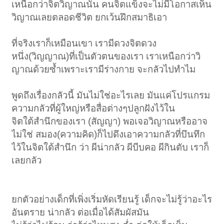
เหนือกว่าจิตวิญาณนั้น คนจิตแข็งจะไม่มีโอกาสเห็น
วิญาณเลยตลอดชีวิต ยกเว้นฝึกสมาธิเอา
ที่จริงเราก็เหมือนเขา เรามีดวงจิตดวง
หนึ่ง(วิญญาณ)ที่เป็นตัวตนของเรา เราเหนือกว่าวิ
ญาณด้วยซ้ำเพราะเรามีร่างกาย จะกลัวไปทำไม
พูดถึงเรื่องกลัวนี้ มันไม่ใช่อะไรเลย มันแค่โปรแกรม
ความกลัวที่ผู้ใหญ่หรือสื่อต่างๆปลูกฝังไว้ใน
จิตใต้สำนึกของเรา (สัญญา) พอเจอวิญาณหรืออาจ
ไม่ใช่ สมอง(ความคิด)ก็ไปดึงเอาความกลัวที่บึนทึก
ไว้ในจิตใต้สำนึก ว่า ผีน่ากลัว ผีบีบคอ ผีกินตับ เราก็
เลยกลัว
ยกตัวอย่างเด็กที่เพิ่งเริ่มหัดเรียนรู้ เด็กจะไม่รู้ว่าอะไร
อันตราย น่ากลัว ต่อเมื่อได้สัมผัสมัน