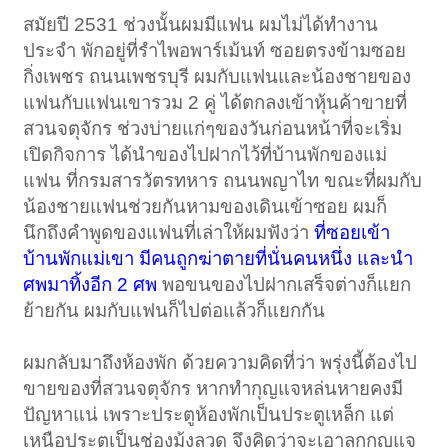
สมัยปี 2531 ช่วงนั้นผมมีแฟน ผมไม่ได้ทำงาน
ประจำ พักอยู่ที่รำไพอพาร์เม้นท์ ซอยตรงข้ามซอย
กิ่งเพชร ถนนเพชรบุรี ผมกับแฟนและน้องชายของ
แฟนกับแฟนเขารวม 2 คู่ ได้ตกลงเข้าหุ้นค้าขายที่
สวนจตุจักร ช่วงบ่ายแก่ๆของวันก่อนหน้าที่จะเริ่ม
เปิดกิจการ ได้นำของไปฝากไว้ที่บ้านพักของแม่
แฟน ที่กรมสารวัตรทหาร ถนนพญาไท ขณะที่ผมกับ
น้องชายแฟนช่วยกันหามของเดินเข้าซอย ผมก็
นึกถึงคำพูดของแฟนที่เล่าให้ผมฟังว่า
ที่ซอยเข้า
บ้านพักแม่เขา มีคนถูกฆ่าตายที่นั่นคนหนึ่ง และนำ
ศพมาทิ้งอีก 2 ศพ
พอขนของไปฝากเสร็จต่างก็แยก
ย้ายกัน ผมกับแฟนก็ไปต่อแล้วก็แยกกัน
ผมกลับมาถึงห้องพัก ด้วยความคิดที่ว่า พรุ่งนี้ต้องไป
ขายของที่สวนจตุจักร หากทำกุญแจหล่นหายคงมี
ปัญหาแน่ เพราะประตูห้องพักเป็นประตูเหล็ก แต่
เหนือประตูเป็นช่องมุ้งลวด จึงคิดว่าจะเอาลูกกุญแจ