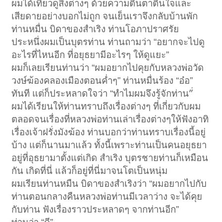
ผมได้เที่ยวดูสิ่งต่างๆ ด้วยความตื่นตาตื่นใจและ
เสียดายอย่างบอกไม่ถูก จนเย็นเราจึงกลับบ้านพัก
ท่านหมื่น บิดาของสำเริง ท่านโอภาปราศรัย
ประหนึ่งผมเป็นบุตรท่าน ท่านถามว่า “อยากจะไปดู
อะไรที่ไหนอีก ที่อยุธยามีอะไรๆ ให้ดูแยะ”
ผมก็เลยเรียนท่านว่า “ผมอยากไปคุยกับหลวงพ่อวัด
วงษ์ฆ้องคลองเมืองตอนค่ำๆ” ท่านหมื่นร้อง “อ๋อ”
ทันที แต่ก็ประหลาดใจว่า “ทำไมผมจึงรู้จักท่าน”่
ผมได้เรียนให้ท่านทราบถึงเรื่องต่างๆ ที่เกี่ยวกับผม
ตลอดจนเรื่องที่หลวงพ่อท่านเล่าเรื่องต่างๆให้ฟังอาทิ
เรื่องเจ้าฝรั่งมังฆ้อง ท่านบอกว่าท่านทราบเรื่องนี้อยู่
บ้าง แต่ก็นานมาแล้ว ทั้งนี้เพราะท่านเป็นคนอยุธยา
อยู่ที่อุธยามาตั้งแต่เกิด สำเริง บุตรชายท่านก็เหมือน
กัน เกิดที่นี่ แล้วก็อยู่ที่นี่มาจนโตเป็นหนุ่ม
ผมเรียนท่านหมืน บิดาของสำเริงว่า “ผมอยากไปกับ
ท่านตอนกลางคืนหลวงพ่อท่านมีเวลาว่าง จะได้คุย
กับท่าน ฟังเรื่องราวประหลาดๆ จากท่านอีก”