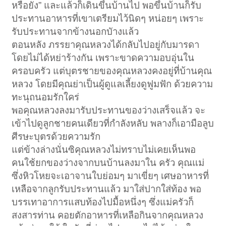
หรือยัง” และแล้วก็เดินขึ้นบ้านไป พอขึ้นบ้านก็รับ
ประทานอาหารที่เขาเตรียมไว้นิดๆ หน่อยๆ เพราะ
รับประทานจากข้างนอกบัางแล้ว
ตอนหลัง ภรรยาคุณหลวงได้กลับไปอยู่กับมารดา
โดยไม่ได้หย่าร้างกัน เพราะขาดความอบอุ่นใน
ครอบครัว แต่บุตรชายของคุณหลวงคงอยู่ที่บ้านคุณ
หลวง โดยมีคุณย่าเป็นผู้ดูแลเลี้ยงดูฟูมฟัก ด้วยความ
ทะนุถนอมรักใคร่
พอคุณหลวงลงมารับประทานของว่างเสร็จแล้ว จะ
เข้าไปดูลูกชายคนเดียวที่กำลังหลับ พลางก็เอามือลูบ
ศีรษะบุตรด้วยความรัก
แต่ข้างล่างนั่นซิคุณหลวงไม่ทราบไม่เคยเห็นพอ
คนใช้ยกของว่างจากบนบ้านลงมาใน ครัว คุณแม่
ซึ่งหิวโหยจะเอาจานใบย่อมๆ มาเขี่ยๆ เศษอาหารที่
เหลือจากลูกรับประทานแล้ว มาใส่ปากใส่ท้อง พอ
บรรเทาอาการแสบท้องไปมื้อหนึ่งๆ ซึ่งแม่ครัวก็
สงสารท่าน คอยตักอาหารที่เหลือกินจากคุณหลวง