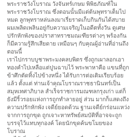
พระราชวังโบราณ วังจันทร์เกษม พิพิธภัณฑ์ใน
พระราชวังโบราณ ซึ่งตอนนั้นมีแต่ต้นพุทราเต็มไป
หมด ลูกพุทราหล่นลงมาเรี่ยราดเก็บกินกันได้สบาย
ผมเพลิดเพลินอยู่กับความเจริญในอดีตทั้งวัน ดูเศษ
ปรักหักพังของปราสาทราชมณเฑียรต่างๆ พร้องกัน
ก็มีความรู้สึกเสียดาย เหมือนๆ กับคุณผู้อ่านที่อ่านถึง
ตอนนี้
เราไปกราบบูชาพระมงคลบพิตร ซึ่งถูกเผาลอกเอา
ทองคำไปเหลือแต่ปูนฉาบไว้ พระพาหาคือ แขนที่ถูก
ข้าศึกตัดทิ้งไปข้างหนึ่ง ได้รับการต่อเติมเรียบร้อย
แล้ว ตั้งแต่ ท่านเจ้าคุณโบราณราชธานินทร์เป็น
สมุหเทศาภิบาล สำเร็จราชการมณฑลกรุงเก่า แต่ก็
ยังมีริ้วรอยแห่งการถูกทำลายอยู่ ส่วน มากก็แสดงถึง
ความปรักหักพัง เจดีย์ยอดด้วน ฐานเจดีย์กร่อนแหว่ง
จากการถูกขุด ถูกเจาะหาทรัพย์สมบัติที่อาจจะถูก
บรรจุไว้แทบทุกองค์ โดยนักขุดค้นขโมยของ
โบราณ