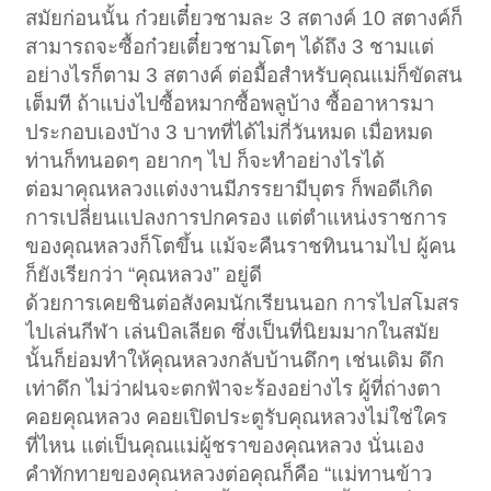
สมัยก่อนนั้น ก๋วยเตี๋ยวชามละ 3 สตางค์ 10 สตางค์ก็
สามารถจะซื้อก๋วยเตี๋ยวชามโตๆ ได้ถึง 3 ชามแต่
อย่างไรก็ตาม 3 สตางค์ ต่อมื้อสำหรับคุณแม่ก็ขัดสน
เต็มที ถ้าแบ่งไปซื้อหมากซื้อพลูบ้าง ซื้ออาหารมา
ประกอบเองบัาง 3 บาทที่ได้ไม่กี่วันหมด เมื่อหมด
ท่านก็ทนอดๆ อยากๆ ไป ก็จะทำอย่างไรได้
ต่อมาคุณหลวงแต่งงานมีภรรยามีบุตร ก็พอดีเกิด
การเปลี่ยนแปลงการปกครอง แต่ตำแหน่งราชการ
ของคุณหลวงก็โตขึ้น แม้จะคืนราชทินนามไป ผู้คน
ก็ยังเรียกว่า “คุณหลวง” อยู่ดี
ด้วยการเคยชินต่อสังคมนักเรียนนอก การไปสโมสร
ไปเล่นกีฬา เล่นบิลเลียด ซึ่งเป็นที่นิยมมากในสมัย
นั้นก็ย่อมทำให้คุณหลวงกลับบ้านดึกๆ เช่นเดิม ดึก
เท่าดึก ไม่ว่าฝนจะตกฟัาจะร้องอย่างไร ผู้ที่ถ่างตา
คอยคุณหลวง คอยเปิดประตูรับคุณหลวงไม่ใช่ใคร
ที่ไหน แต่เป็นคุณแม่ผู้ชราของคุณหลวง นั่นเอง
คำทักทายของคุณหลวงต่อคุณก็คือ “แม่ทานข้าว