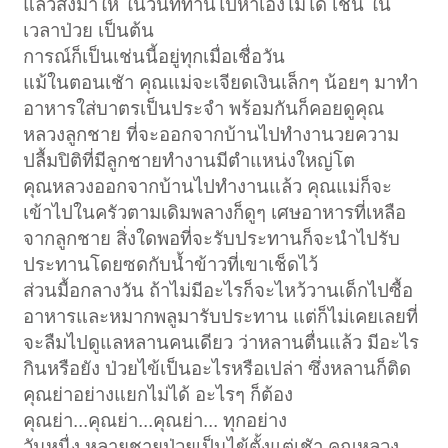
แล้วส่งมาให้ ในวันที่ท่านไปหาเองไม่ได้ เช่น ใน
เวลาป่วย เป็นต้น
การณ์ก็เป็นเช่นนี้อยู่ทุกเมื่อเชื่อวัน
แม้ในตอนเชัา คุณแม่จะเจียดเงินเล็กๆ น้อยๆ มาทำ
อาหารใส่บาตรเป็นประจำ พร้อมกันก็คอยดูคุณ
หลวงลูกชาย ที่จะออกจากบ้านไปทำงานวยความ
ปลื้มปิติที่มีลูกชายทำงานมีตำแหน่งใหญ่โต
คุณหลวงออกจากบ้านไปทำงานแล้ว คุณแม่ก็จะ
เข้าไปในครัวตามเดิมพลางก็ดูๆ เศษอาหารที่เหลือ
จากลูกชาย สิ่งใดพอที่จะรับประทานก็จะนำไปรับ
ประทานโดยซดกับน้ำข้าวที่เขาเช็ดไว้
ส่วนมื้อกลางวัน ถ้าไม่มีอะไรก็จะไหว้วานเด็กไปซื้อ
อาหารและหมากพลูมารับประทาน แต่ก็ไม่เคยเลยที่
จะลืมไปดูแลหลานคนเดียว ว่าหลานตื่นแล้ว มีอะไร
กินหรือยัง ป่วยไข้เป็นอะไรหรือเปล่า ซึ่งหลานก็ติด
คุณย่าอย่างแยกไม่ได้ อะไรๆ ก็ต้อง
คุณย่า...คุณย่า...คุณย่า... ทุกอย่าง
วันหนื่ง หลายชายป่วยเป็นไข้ตั้งแต่เชัา คุณหลวง