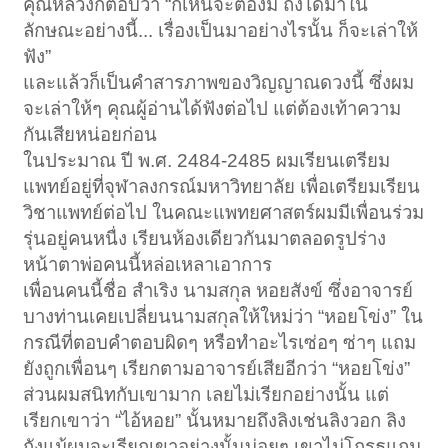
คุณหลวงก็ตอบว่า “ก็เห็นจะต้องมี ถึงได้มาใน
ลักษณะอย่างนี้... เรื่องเป็นมาอย่างไรนั้น ก็จะเล่าให้
ฟัง”
และแล้วก็เป็นคำสารภาพของวิญญาณดวงนี้ ซึ่งผม
จะเล่าให้ๆ คุณผู้อ่านได้ฟังต่อไป แต่ต้องเท้าความ
กันเสียหน่อยก่อน
ในประมาณ ปี พ.ศ. 2484-2485 ผมเรียนเตรียม
แพทย์อยู่ที่จุฬาลงกรณ์มหาวิทยาลัย เพื่อเตรียมเรียน
วิชาแพทย์ต่อไป ในคณะแพทยศาสตร์ผมมีเพื่อนร่วม
รุ่นอยู่คนหนื่ง เรียนห้องเดียวกันมาตลอดรูปร่าง
หน้าตาพ่อคนนี้หล่อเหลาเอาการ
เพื่อนคนนี้ชื่อ สำเริง นามสกุล หอยสังข์ ซึ่งอาจารย์
บางท่านเคยเปลี่ยนนามสกุลให้ใหม่ว่า “หอยโข่ง” ใน
กรณีที่ตอบคำตอบผิดๆ หรือทำอะไรเซ่อๆ ซ่าๆ แถม
ยังถูกเพื่อนๆ เรียกตามอาจารย์เสียอีกว่า “หอยโข่ง”
ส่วนผมสนิทกับเขามาก เลยไม่เรียกอย่างนั้น แต่
เรียกเขาว่า “ไอ้หอย” นั้นหมายถึงลิงเช่นลิงวอก ลิง
กังแม้ผมจะเรียกเขาอย่างนั้นบ่อยๆ เขาไม่โกรธแถม