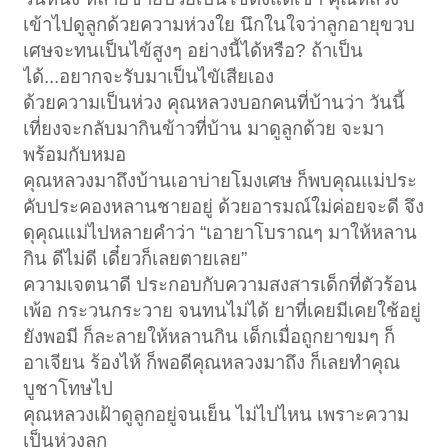
เข้าไปดูลูกด้วยความห่วงใย นึกในใจว่าลูกอายุขวบ
เศษจะทนเป็นไข้สูงๆ อย่างนี้ได้หรือ? ถ้าเป็น
ได้...อยากจะรับมาเป็นไขัเสียเอง
ด้วยความเป็นห่วง คุณหลวงบอกคนที่บ้านว่า วันนี้
เที่ยงจะกลับมากินข้าวที่บ้าน มาดูลูกด้วย จะมา
พร้อมกับหมอ
คุณหลวงมาถึงบ้านเอาบ่ายโมงเศษ ก็พบคุณแม่ประ
คับประคองหลานชายอยู่ ด้วยอารมณ์ใม่ค่อยจะดี จึง
ดุคุณแม่ไปหลายคำว่า “เอายาโบราณๆ มาให้หลาน
กิน ดีไม่ดี เดี๋ยวก็เลยตายเลย”
ความเจตนาดี ประกอบกับความสงสารเด็กที่ตัวร้อน
เพ้อ กระวนกระวาย จนทนไม่ได้ ยาที่เคยมีเคยใช้อยู่
ยังพอมี ก็ละลายให้หลานกิน เด็กเมื่อถูกยาขมๆ ก็
อาเจียน ร้องไห้ ก็พอดีคุณหลวงมาถึง ก็เลยทำคุณ
บูชาโทษไป
คุณหลวงเฝ้าดูลูกอยู่จนเย็น ไม่ไปไหน เพราะความ
เป็นห่วงลูก