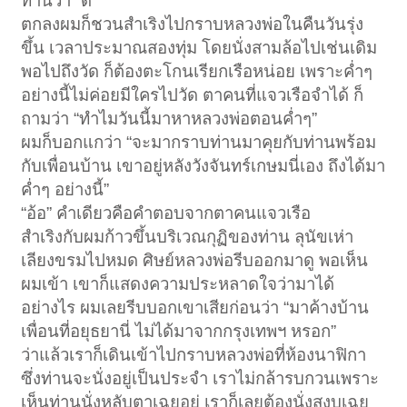
ท่านว่า “ดี”
ตกลงผมก็ชวนสำเริงไปกราบหลวงพ่อในคืนวันรุ่ง
ขึ้น เวลาประมาณสองทุ่ม โดยนั่งสามล้อไปเช่นเดิม
พอไปถึงวัด ก็ต้องตะโกนเรียกเรือหน่อย เพราะค่ำๆ
อย่างนี้ไม่ค่อยมีใครไปวัด ตาคนที่แจวเรือจำได้ ก็
ถามว่า “ทำไมวันนี้มาหาหลวงพ่อตอนค่ำๆ”
ผมก็บอกแกว่า “จะมากราบท่านมาคุยกับท่านพร้อม
กับเพื่อนบ้าน เขาอยู่หลังวังจันทร์เกษมนี่เอง ถึงได้มา
ค่ำๆ อย่างนี้”
“อ้อ” คำเดียวคือคำตอบจากตาคนแจวเรือ
สำเริงกับผมก้าวขึ้นบริเวณกุฏิของท่าน ลุนัขเห่า
เลียงขรมไปหมด ศิษย์หลวงพ่อรีบออกมาดู พอเห็น
ผมเข้า เขาก็แสดงความประหลาดใจว่ามาได้
อย่างไร ผมเลยรีบบอกเขาเสียก่อนว่า “มาค้างบ้าน
เพื่อนที่อยุธยานี่ ไม่ได้มาจากกรุงเทพฯ หรอก”
ว่าแล้วเราก็เดินเข้าไปกราบหลวงพ่อที่ห้องนาฟิกา
ซึ่งท่านจะนั่งอยู่เป็นประจำ เราไม่กล้ารบกวนเพราะ
เห็นท่านนั่งหลับตาเฉยอยู่ เราก็เลยต้องนั่งสงบเฉย