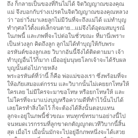
ถึง ก็กลายเป็นของที่กินไม่ได้ จิตวิญญาณของคุณ
แม่ จึงบอกกับร่างเปรตในจิตวิญญาณของคุณหลวง
ว่า “อย่าวิ่งมาเลยลูกไม่มีวันที่จะถึงแม่ได้ แม่ทำบุญ
ทำกุศลไว้ตั้งแต่เล็กจนตาย...แม่จึงได้อุดมสมบูรณ์
ในภพนี้ และภพที่จะไปต่อในชั่วขณะ ที่มานี่เพราะ
เป็นห่วงลูก คิดถึงลูก ลูกไม่ได้ทำบุญให้กับพระ
อรหันต์ของลูกเลย วิบากอันนี้จึงได้ติดตามมา เจ้า
ทำบุญอื่นไว้ก็มาก เมื่ออยู่มนุษยโลกเจ้าจะได้รับผล
บุญนั้นต่อไปภายหลัง
พระอรหันต์ที่ว่านี้ ก็คือ พ่อแม่ของเรา ซึ่งพร้อมที่จะ
ให้อภัยเสมอแต่กรรม และวิบากนั้นไม่เคยยกโทษให้
ใครเลย ไม่มีใครจะมาขอโทษ หรือยกโทษให้ และ
ไม่ใครที่จะมาแบ่งบุญหรือความดีที่ทำไว้นั้นไปได้
เลยใครทำสิ่งใดไว้ ก็จะต้องได้สิ่งนั้นตอบแทน
ลูกจะอยู่ในภพนี้ชั่วขณะ ทนทุกข์ทรมานอย่างนี้ไป
จนหมดเวรกรรมที่ลูกขาดกตัญญูกตเวทีวิบากนี้สิ้น
สุด เมื่อไร เมื่อนั้นมักจะไปอยู่อีกภพหนึ่งจะได้เสวย