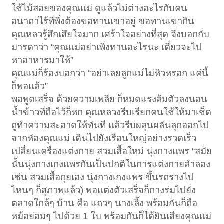
ใช้ไม้สอยของคุณแม่ ดูแล้วไม่ต่างอะไรกับคน
อนาถาไร้ที่พึ่งต้องขอทานเขาอยู่ ขอทานเขากิน
คุณหลวรู้สึกเสึยใจมาก เศร้าใจอย่างที่สุด จึงบอกกับ
มารดาว่า “คุณแม่อย่าเพิ่งทานอะไรนะ เดี๋ยวจะไป
หาอาหารมาให้”
คุณแม่ก็ร้องบอกว่า “อย่าเลยลูกแม่ไม่หิวหรอก แค่นี้
ก็พอแล้ว”
พอพูดเสร็จ ด้วยความเพลีย ก็หมดแรงล้มตัวลงนอน
น้ำข้าวที่ถือไว้ก็หก คุณหลวงรีบเรียกคนใช้ให้มาเช็ด
ถูทำความสะอาดให้ทันที แล้วรีบผลุนผลันลุกออกไป
จากหัองคุณแม่ เดินไปยังเรือนใหญ่อย่างรวดเร็ว
เปลี่ยนเครื่องแต่งกาย สวมเสื้อใหม่ นุ่งกางแพร “สมัย
นั้นนุ่งกางเกงแพรกันเป็นปกติในการแต่งกายลำลอง
เช่น สวมเสื้อกุยเฮง นุ่งกางเกงแพร ขึ้นรถรางไป
ไหนๆ ก็สุภาพแล้ว) พอแต่งตัวเสร็จก็กางร่มไปยัง
ตลาดใกล้ๆ บ้าน คือ แถวๆ นางเลิ้ง พร้อมกันก็ถือ
หม้อย่อมๆ ไปด้วย 1 ใบ พร้อมกันก็ได้ยินเสียงคุณแม่