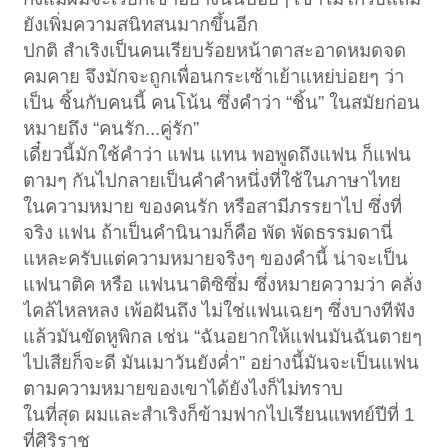
ยังเพิ่มความสนิทสนมากขึ้นอีก
ปกติ สำเริงเป็นคนเรียบร้อยหน้าตาสะอาดหมดจด
คมคาย จึงมักจะถูกเพื่อนกระเซ้าเย้าแหย่บ่อยๆ ว่า
เป็น ชิ้นกับคนนี้ คนโน้น ซึ่งคำว่า “ชิ้น” ในสมัยก่อน
หมายถึง “คนรัก...คู่รัก”
เดี๋ยวนี้มักใช้คำว่า แฟน แทน พอพูดถึงแฟน ก็แฟน
ตามๆ กันไปกลายเป็นคำคำหนึ่งที่ใช้ในภาษาไทย
ในความหมาย ของคนรัก หรือสามีภรรยาไป ซึ่งที่
จริง แฟน ถ้าเป็นคำนินามก็คือ พัด พัดธรรมดานี่
แหละครับแต่ความหมายจริงๆ ของคำนี้ น่าจะเป็น
แฟนาติค หรือ แฟนนาติซิซึ่ม ซึ่งหมายความว่า คลั่ง
ไคล้ไหลหลง เพ้อฝันถึง ไม่ใช่แฟนเฉยๆ ซึ่งบางทีฟัง
แล้วมันขัดหูพิกล เช่น “ฉันอยากให้แฟนมันฉันตายๆ
ไปเสียก็จะดี มันเมาวันยังค่ำ” อย่างนี้มันจะเป็นแฟน
ตามความหมายของเขาได้ยังไงก็ไม่ทราบ
ในที่สุด ผมและสำเริงก็ข้ามฟากไปเรียนแพทย์ปีที่ 1
ที่ศิริราช