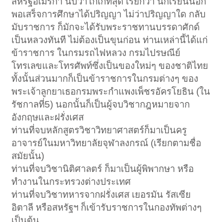
สหรัฐอเมริกา นับว่าโก้เก๋ที่สุด เรียกว่า นักเรียนนอก
พอเสร็จการศึกษาได้ปริญญา ไม่ว่าปริญญาใด กลับ
มับราชการ ก็มักจะได้รับพระราชทานบรรดาศักด์
เป็นหลวงทันที ไม่ต้องเป็นขุนก่อน ท่านเหล่านี้ได้แก่
ข้าราชการ ในกรมรถไฟหลวง กรมไปรษณีย์
โทรเลขและโทรศัพท์ซึ่งเป็นของใหม่ๆ ของชาติไทย
ทั้งนั้นส่วนมากก็เป็นข้าราชการในกรมต่างๆ ของ
พระเจ้าลูกยาเธอกรมพระกำแพงเพ็ชรอัครโยธิน (ใน
รัชกาลที่5) นอกนั้นก็เป็นผู้จบวิชากฎหมายจาก
อังกฤษและฝรั่งเศส
ท่านที่จบหลักสูตรวิชาวิทยาศาสตร์ก็มาเป็นครู
อาจารย์ในมหาวิทยาลัยจุฬาลงกรณ์ (เรียกตามชื่อ
สมัยนั้น)
ท่านที่จบวิชานิติศาลตร์ ก็มาเป็นผู้พิพากษา หรือ
ทำงานในกระทรวงต่างประเทศ
ท่านที่จบวิชาทหารจากฝรั่งเศส เยอรมัน รัสเซีย
อิตาลี หรือสหรัฐฯ ก็เข้ารับราชการในกองทัพต่างๆ
เป็นต้น