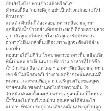
เป็นยังไงบ้าง ทานข้าวแล้วหรือยัง?”
คำตอบก็คือ “สบายดีลูก อย่าเป็นห่วงแม่เลย แม่ไม่
หิวหรอก”
แต่แล้ว คืนนั้นก็ต้องคอยอาหารเหลือจากลูกมา
แกล้มกับน้ำข้าวอย่างที่เคยประพฤติ ก็ด้วยความห่วง
ลูก กลัวลูกจะไม่สบายใจ กลัวลูกจะรับประทาน
อาหารไม่อิ่ม กลัวสิ้นปลืองเพราะลูกจะต้องใช้จ่าย
มากขึ้น
พอสบายได้ไม่กี่วัน โรคขาดสารอาหารก็มาเยือนอีก
ทีนี้เป็นลม อาเจียนเพราะท้องว่าง อาหารที่ได้ก็คือ
น้ำข้าวกับเกลือ และเศษ ๆ อาหารที่เหลือจากลูกตาม
เคย ซึ่งไม่เพียงพอกับร่างกายแต่ถึงกระนั้นคุณแม่ก็
ทนทน... และทนเพื่อดูความเจริญรุ่งเรืองของบุตร
ชายคนเดียวของท่านต่อไปด้วยความอิ่ม ใจ
วันหนึ่ง ฝนตกตั้งแต่เช้า พรำๆ อยู่จนเย็นกม็ไหหยุด
น้ำก็นองไปทั่วบริเวณบ้าน คุณหลวงได้ยินอะไร
แปลกๆ ที่ซอกประตูบ้าน เสียงเหมือนประตูบ้านถูก