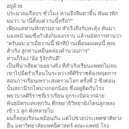
อยู่ด้วย
ประมาณเกือบๆ ชั่วโมง ท่านจึงลืมตาขึ้น หันมาทัก
ผมว่า “มานี่ตั้งแต่วานนี้หรือ?”
เพียงแค่ท่านทักท่านถาม สำเริงถึงกับสะดุ้ง หันมา
มองหนัาผมซี่งกำลังก้มลงกราบ แล้วนมัสการท่านว่า
“ครับผม มาเมื่อวานนี้ พักทีบ้านเพื่อนผมคนนี้ คุณ
สำเริง ลูกท่านหมื่นคล่องคำนวณการ”
ท่านก็ร้อง “อ้อ รู้จักกันดี”
เป็นที่น่าเสียดายอย่างยิ่ง ที่สำเริงเรียนแพทยไม่จบ
เขาไปมีครัวเรือนในระหว่างที่ศิริราชต้องหยุดการ
สอนการเรียนเพราะสงครามโลก ครั้งที่ 2 ซึ่งตอน
นั้นสถานีรถไฟบางกอกน้อย ซึ่งอยู่ติดกับโรง
พยาบาลศิริราชที่เราเรียน ถูกระเบิดจากฝ่าย
พันธมิตรแทบทุกวัน ตึกพยาธิวิทยายังโดนลูกหลง
เข้า 1 ลูก พังทลายไป
ผมก็หยุดเรียนเหมือนกัน แต่ไปช่วยประเทศชาติทาง
อื่น มหาวิทยาลัยแพทย็ศาลตร์ คณะแพทย์ โรง