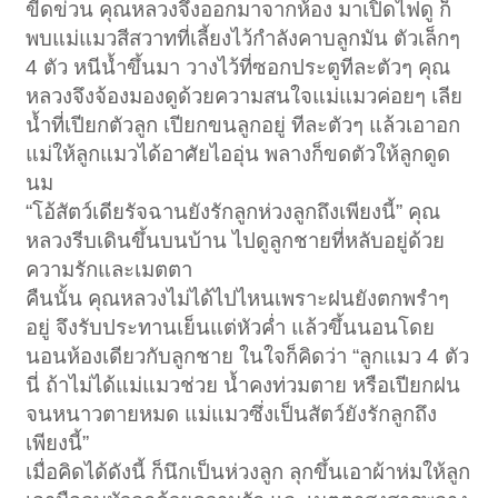
ขีดข่วน คุณหลวงจึงออกมาจากห้อง มาเปิดไฟดู ก็
พบแม่แมวสีสวาทที่เลี้ยงไว้กำลังคาบลูกมัน ตัวเล็กๆ
4 ตัว หนีน้ำขึ้นมา วางไว้ที่ซอกประตูทีละตัวๆ คุณ
หลวงจึงจ้องมองดูด้วยความสนใจแม่แมวค่อยๆ เลีย
น้ำที่เปียกตัวลูก เปียกขนลูกอยู่ ทีละตัวๆ แล้วเอาอก
แม่ให้ลูกแมวได้อาศัยไออุ่น พลางก็ขดตัวให้ลูกดูด
นม
“โอ้สัตว์เดียรัจฉานยังรักลูกห่วงลูกถึงเพียงนี้” คุณ
หลวงรีบเดินขึ้นบนบ้าน ไปดูลูกชายที่หลับอยู่ด้วย
ความรักและเมตตา
คืนนั้น คุณหลวงไม่ได้ไปไหนเพราะฝนยังตกพรำๆ
อยู่ จึงรับประทานเย็นแต่หัวค่ำ แล้วขึ้นนอนโดย
นอนห้องเดียวกับลูกชาย ในใจก็คิดว่า “ลูกแมว 4 ตัว
นี่ ถ้าไม่ได้แม่แมวช่วย น้ำคงท่วมตาย หรือเปียกฝน
จนหนาวตายหมด แม่แมวซึ่งเป็นสัตว์ยังรักลูกถึง
เพียงนี้”
เมื่อคิดได้ดังนี้ ก็นึกเป็นห่วงลูก ลุกขึ้นเอาผ้าห่มให้ลูก