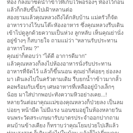
ท้อง ก็ลงมาซดน้ำาข้าวที่เก็บไว้พอรองๆ ท้องไว้ก่อน
แล้วก็กลับขึ้นไปเฝ้าหลานต่อ
สองยามแล้วคุณหลวงถึงได้กลับบ้าน แม่ครัวก็จัด
อาหารวางไว้บนโต๊ะหัองอาหาร ซึ่งคุณหลวงรีบเดิน
เข้าไปดูลูกด้วยความเป็นห่วง ลูกหลับ เห็นคุณย่านั่ง
อยู่ข้างๆ ก็สบายใจ ถามแม่ว่า “หลานรับประทาน
อาหารไหม ?”
คุณย่าก็ตอบว่า “ได้ดี อาการดีมาก”
แล้วคุณหลวงก็ลงไปห้องอาหารนั่งรับประทาน
อาหารที่จัดไว้ แล้วก็ขึ้นนอน คุณย่าก็ค่อยๆ ย่องลง
มา เดินลงไปในครัวตามเดิม รีบยกน้ำาข้าวมากลั้ว
คอพร้อมกับเขี่ยๆ เศษอาหารที่เหลืออยู่บ้างเล็กๆ
น้อย มาใส่ปากพอปะทังความหิวอย่างเคย...!
หลายวันต่อมาคุณแม่ของคุณหลวงก็ป่วยลง เป็นลม
บ่อยๆ หน้ามืด ไม่มีแรง นอนซมอยู่ในห้องหลายวัน
จนพระวัดสระเกษมารับบาตรประจำออกปากถาม
คนบ้านข้างเคียง ก็ทราบว่าคุณโยมปวยไปเสีแล้ว