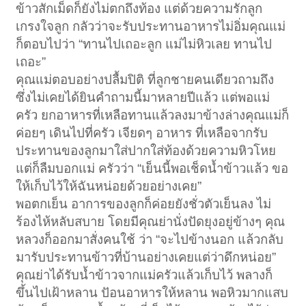
ข้าวสักเม็ดก็ยังไม่ตกถึงท้อง แต่ด้วยความรักลูก
เกรงใจลูก กลัวว่าจะรับประทานอาหารไม่อิ่มคุณแม่
ก็ตอบไปว่า “ทานไปเถอะลูก แม่ไม่หิวเลย ทานไป
เถอะ”
คุณแม่ตอบอย่างปลื้มปิติ ที่ลูกชายคนเดียวถามถึง
ซึ่งไม่เคยได้ยินคำถามนี้มาหลายปีแล้ว แต่พอแม่
ครัว ยกอาหารที่เหลือทานแล้วลงมาข้างล่างคุณแม่ก็
ค่อยๆ เดินไปที่ครัว เจียดๆ อาหาร ที่เหลือจากรับ
ประทานของลูกมาใส่ปากใส่ท้องด้วยความหิวโหย
แต่ก็ลืมบอกแม่ ครัวว่า “เย็นนี้พอเช็ดน้ำข้าวแล้ว ขอ
ให้เก็บไว้ให้ฉันหน่อยด้วยอย่างเคย”
พอตกเย็น อาการของลูกก็ค่อยยังชั่วตัวเย็นลง ไม่
ร้องไห้หลับสบาย โดยมีคุณย่านั่งปัดยุงอยู่ข้างๆ คุณ
หลวงก็ออกมาสั่งคนใช้ ว่า “จะไปข้างนอก แล้วกลับ
มารับประทานข้าวที่บ้านอย่างเคยแต่ว่าดึกหน่อย”
คุณย่าได้รับน้ำข้าวจากแม่ครัวแล้วเก็บไว้ พลางก็
ขึ้นไปเฝ้าหลาน ปัอนอาหารให้หลาน พอหิวมากแสบ