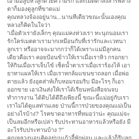
เอามือลูบหัวลูกด้วยความรัก และเมตตาสงสารพลาง
ตาก็มองดูลูกที่ขาดแม่
คุณหลวงจ้องอยู่นาน...นานทีเดียวขณะนั้นเองคุณ
หลวงก็คิดในใจว่า
“เมื่อตัวเรายังเล็กๆ คุณแม่คงห่วงเรา ทะนุถนอมเรา
รักใคร่เมตตาเรามากเหมือนกับที่เรารักและเวทนา
ลูกเรา หรืออาจจะมากกว่าก็ได้เพราะแม่มีลูกคน
เดียวคือเรา คอยป้อนข้าวให้เราเมื่อเราหิว กรอกยา
ให้กินเมื่อเราเจ็บไข้ เช็ดน้ำตาเราเมื่อเราร้องไห้ เอา
ยาทาแผลให้เรา เมื่อเราหกล้มแขนขาถลอก เมื่อพ่อ
ตายแล้ว ยังอุตส่าห์เก็บหอมรอมริบ มีอะไรๆ ก็เอา
ออกขาย เอาเงินส่งให้เราได้เรียนหนังสือจนจบ
ทำการงาน ได้ดิบได้ดีถึงเพียงนี้ ขณะนี้แม่อยู่กับเรา
เราไม่ได้ดูแลท่านเลย ป่านนี้การป่วยของคุณแม่เป็น
อย่างไรบ้าง? โรคขาดอาหารที่หมอว่าน่ะ คุณแม่จะ
เป็นลมอีกหรือเปล่า รับประทานอาหารแล้วหรือยัง มี
อะไรรับประทานบ้าง ?”
คุณหลวงนอนคิดอยู่บนเก้าอี้พักผ่อน และแล้วก็รีบลุก