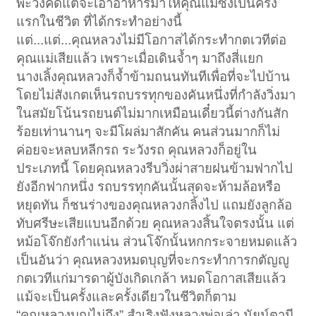
พะวงคิดแต่จะเอาอาหารมาให้คุณแม่ซึ่งเป็นครั้ง
แรกในชีวิต ที่ได้กระทำอย่างนี้
แต่...แต่...คุณหลวงไม่มีโอกาสได้กระทำกตเวทีต่อ
คุณแม่เสียแล้ว เพราะเมื่อเดินจ้ำๆ มาถึงสี่แยก
นางเลิ้งคุณหลวงก็จ้ำข้ามถนนทันทีเพื่อที่จะไปบ้าน
โดยไม่สังเกตเห็นรถบรรทุกของคันหนึ่งที่กำลังวิ่งมา
ในสมัยโน้นรถยนต์ไม่มากเหมือนเดี๋ยวนี้ต่างกันสัก
ร้อยเท่านานๆ จะมีโผล่มาสักคัน คนส่วนมากก็ไม่
ค่อยจะหลบหลีกรถ ระวังรถ คุณหลวงก็อยู่ใน
ประเภทนี้ โดยคุณหลวงรีบวิ่งผ่าสายฝนข้ามฟากไป
ยังอีกฟากหนึ่ง รถบรรทุกคันนั้นสุดจะห้ามล้อหรือ
หยุดทัน ก็ชนร่างของคุณหลวงกลิ้งไป แถมยังลูกล้อ
ทับศรีษะเสียแบนอีกด้วย คุณหลวงสิ้นใจตรงนั้น แต่
หม้อโจ๊กยังกำแน่น ส่วนโจ๊กนั้นหกกระจายหมดแล้ว
เป็นอันว่า คุณหลวงหมดบุญที่จะกระทำการกตัญญู
กตเวทีแก่มารดาผู้บังเกิดเกล้า หมดโอกาสเสียแล้ว
แม้จะเป็นครั้งและครั้งเดียวในชีวิตก็ตาม
“คุณหลวงบุญไม่ถึง” สำเริงฟังหลวงพ่อเล่า นัยน์ตามี