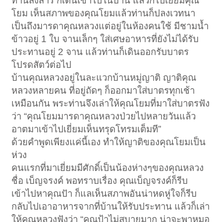
ท่านสงสาร ก็เดินเข้าไปในบ้าน แล้วก็ไปเยี่ยมคุณ
โยม เห็นสภาพของคุณโยมแล้วท่านก็ปลงเวทนา
เป็นถึงมารดาคุณหลวงแต่อยู่ในห้องคนใช้ มีชามน้ำ
ข้าวอยู่ 1 ใบ จานเล็กๆ ใส่เศษอาหารที่ยังไม่ได้รับ
ประทานอยู่ 2 จาน แล้วท่านก็เดินออกรับบาตร
โปรดสัตว์ต่อไป
บ้านคุณหลวงอยู่ในละแวกบ้านหมู่ญาติ ญาติคุณ
หลวงหลายคน ที่อยู่ถัดๆ ก็ออกมาใส่บาตรทุกเช้า
เหมือนกัน พระท่านจึงเล่าให้คุณโยมที่มาใส่บาตรฟัง
ว่า “คุณโยมมารดาคุณหลวงป่วยไปหลายวันแล้ว
อาตมาเข้าไปเยี่ยมเห็นทรุดโทรมเต็มที”
ด้วยคำพูดเพียงแค่นี้เอง ทำให้ญาติของคุณโยมเป็น
ห่วง
คนแรกที่มาเยี่ยมมีศักดิ์เป็นน้องห่างๆของคุณหลวง
ชื่อ เบ็ญจรงค์ พอทราบเรื่อง คุณเบ็ญจรงค์ก็รีบ
เข้าไปหาคุณปัา ก็แลเห็นสภาพอันน่าหดหู่ใจก็รีบ
กลับไปเอาอาหารจากที่บ้านให้รับประทาน แล้วก็เล่า
ให้คุณหลวงฟังว่า “คุณป้าไม่สบายมาก น่าจะพาหมอ