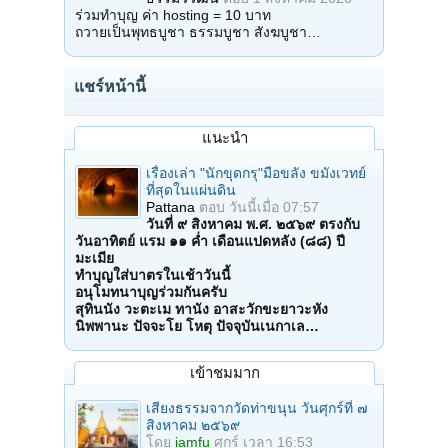
ร่วมทำบุญ ค่า hosting = 10 บาท
ถวายเป็นพุทธบูชา ธรรมบูชา สังฆบูชา…
แชร์หน้านี้
แนะนำ
เรื่องเล่า "นักขุดกรุ"มือขลัง ขมังเวทย์
ที่สุดในแผ่นดิน
Pattana
ตอบ
วันนี้เมื่อ 07:57
วันที่ ๙ สิงหาคม พ.ศ. ๒๕๖๙ ตรงกับ
วันอาทิตย์ แรม ๑๑ ค่ำ เดือนแปดหลัง (๘๘) ปี
มะเมีย
ทำบุญใส่บาตรในเช้าวันนี้
อนุโมทนาบุญร่วมกันครับ
สุทินนัง วะตะเม ทานัง อาสะวักขะยาวะหัง
นิพพานะ ปัจจะโย โหตุ ปัจจุบันเนกาเล…
เข้าชมมาก
เสียงธรรมจากวัดท่าขนุน วันศุกร์ที่ ๗
สิงหาคม ๒๕๖๙
โดย
iamfu
ศุกร์ เวลา 16:53