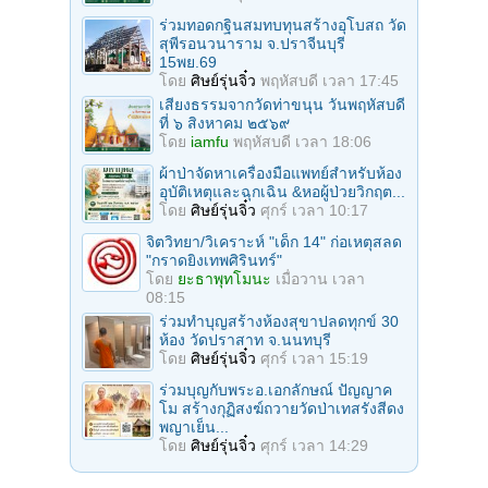
ร่วมทอดกฐินสมทบทุนสร้างอุโบสถ วัด
สุพีรอนวนาราม จ.ปราจีนบุรี
15พย.69
โดย
ศิษย์รุ่นจิ๋ว
พฤหัสบดี เวลา 17:45
เสียงธรรมจากวัดท่าขนุน วันพฤหัสบดี
ที่ ๖ สิงหาคม ๒๕๖๙
โดย
iamfu
พฤหัสบดี เวลา 18:06
ผ้าป่าจัดหาเครื่องมือแพทย์สำหรับห้อง
อุบัติเหตุและฉุกเฉิน &หอผู้ป่วยวิกฤต...
โดย
ศิษย์รุ่นจิ๋ว
ศุกร์ เวลา 10:17
จิตวิทยา/วิเคราะห์ "เด็ก 14" ก่อเหตุสลด
"กราดยิงเทพศิรินทร์"
โดย
ยะธาพุทโมนะ
เมื่อวาน เวลา
08:15
ร่วมทําบุญสร้างห้องสุขาปลดทุกข์ 30
ห้อง วัดปราสาท จ.นนทบุรี
โดย
ศิษย์รุ่นจิ๋ว
ศุกร์ เวลา 15:19
ร่วมบุญกับพระอ.เอกลักษณ์ ปัญญาค
โม สร้างกุฏิสงฆ์ถวายวัดป่าเทสรังสีดง
พญาเย็น...
โดย
ศิษย์รุ่นจิ๋ว
ศุกร์ เวลา 14:29