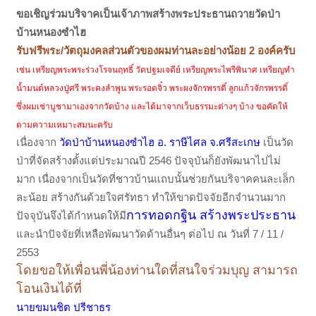
ขอเชิญร่วมบริจาคเป็นเจ้าภาพสร้างพระประธานถวายวัดป่า
บ้านหนองซำไฮ
รับฟรีพระ/วัตถุมงคลส่วนตัวของผมท่านละอย่างน้อย 2 องค์ครับ
เช่น เหรียญพระพระร่วงโรจนฤทธิ์ วัดปฐมเจดีย์ เหรียญพระไพรีพินาศ เหรียญทำ
น้ำมนต์หลวงปู่ศรี พระคงลำพูน พระรอดจิ๋ว พระผงจักรพรรดิ์ ลูกแก้วจักรพรรดิ์
ซึ่งผมเช่าบูชามาเองจากวัดบ้าง และได้มาจากเว็บธรรมะต่างๆ บ้าง ขอคัดให้
ตามความเหมาะสมนะครับ
เนื่องจาก
วัดป่าบ้านหนองซำไฮ อ. ราษีไศล จ.ศรีสะเกษ
เป็นวัด
ป่าที่จัดสร้างตั้งแต่ประมาณปี 2546 ปัจจุบันก็ยังพัฒนาไปไม่
มาก เนื่องจากเป็นวัดที่ชาวบ้านแถบนั้นช่วยกันบริจาคคนละเล็ก
ละน้อย สร้างกันด้วยใจศรัทธา ทำให้ขาดปัจจัยอีกจำนวนมาก
การทอดกฐิน สร้างพระประธาน
ปัจจุบันจึงได้กำหนดให้มี
และนำปัจจัยที่เหลือพัฒนาวัดด้านอื่นๆ ต่อไป ณ วันที่ 7 / 11 /
2553
โดยขอให้เพื่อนพี่น้องท่านใดที่สนใจร่วมบุญ สามารถ
โอนเงินได้ที่
นายขมนชิต ปรีชาธร