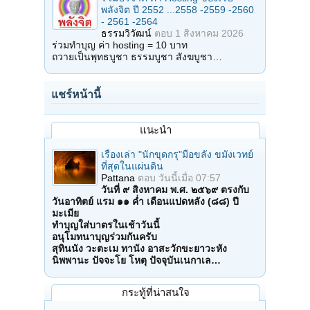
พลังจิต ปี 2552 ...2558 -2559 -2560
- 2561 -2564
ธรรมวิวัฒน์
ตอบ
1 สิงหาคม 2026
ร่วมทำบุญ ค่า hosting = 10 บาท
ถวายเป็นพุทธบูชา ธรรมบูชา สังฆบูชา…
แชร์หน้านี้
แนะนำ
เรื่องเล่า "นักขุดกรุ"มือขลัง ขมังเวทย์
ที่สุดในแผ่นดิน
Pattana
ตอบ
วันนี้เมื่อ 07:57
วันที่ ๙ สิงหาคม พ.ศ. ๒๕๖๙ ตรงกับ
วันอาทิตย์ แรม ๑๑ ค่ำ เดือนแปดหลัง (๘๘) ปี
มะเมีย
ทำบุญใส่บาตรในเช้าวันนี้
อนุโมทนาบุญร่วมกันครับ
สุทินนัง วะตะเม ทานัง อาสะวักขะยาวะหัง
นิพพานะ ปัจจะโย โหตุ ปัจจุบันเนกาเล…
กระทู้ที่น่าสนใจ