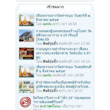
เข้าชมมาก
เสียงธรรมจากวัดท่าขนุน วันศุกร์ที่ ๗
สิงหาคม ๒๕๖๙
โดย
iamfu
ศุกร์ เวลา 16:53
ร่วมทอดกฐินสมทบทุนสร้างอุโบสถ วัด
สุพีรอนวนาราม จ.ปราจีนบุรี
15พย.69
โดย
ศิษย์รุ่นจิ๋ว
พฤหัสบดี เวลา 17:45
ร่วมบุญถวายค่ารักษาและยา เพื่อสง
เคราะพระสงฆ์อาพาธ วัดต้นปัน จ.ลํา
พูน
โดย
ศิษย์รุ่นจิ๋ว
พฤหัสบดี เวลา 14:14
เสียงธรรมจากวัดท่าขนุน วันพฤหัสบดี
ที่ ๖ สิงหาคม ๒๕๖๙
โดย
iamfu
พฤหัสบดี เวลา 18:06
ผ้าป่าจัดหาเครื่องมือแพทย์สำหรับห้อง
อุบัติเหตุและฉุกเฉิน &หอผู้ป่วยวิกฤต...
โดย
ศิษย์รุ่นจิ๋ว
ศุกร์ เวลา 10:17
จิตวิทยา/วิเคราะห์ "เด็ก 14" ก่อเหตุสลด
"กราดยิงเทพศิรินทร์"
โดย
ยะธาพุทโมนะ
เมื่อวาน เวลา